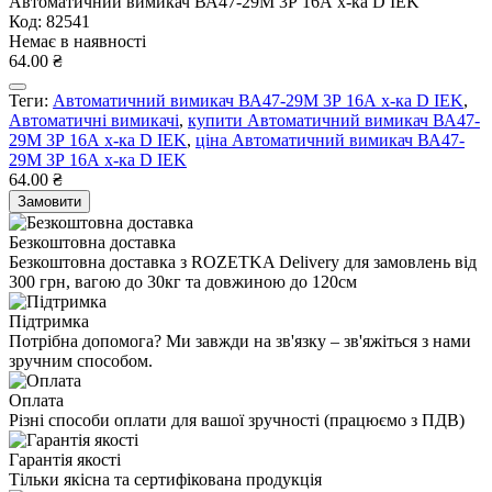
Автоматичний вимикач ВА47-29M 3Р 16А х-ка D IEK
Код: 82541
Немає в наявності
64.00 ₴
Теги:
Автоматичний вимикач ВА47-29M 3Р 16А х-ка D IEK
,
Автоматичні вимикачі
,
купити Автоматичний вимикач ВА47-
29M 3Р 16А х-ка D IEK
,
ціна Автоматичний вимикач ВА47-
29M 3Р 16А х-ка D IEK
64.00 ₴
Замовити
Безкоштовна доставка
Безкоштовна доставка з ROZETKA Delivery для замовлень від
300 грн, вагою до 30кг та довжиною до 120см
Підтримка
Потрібна допомога? Ми завжди на зв'язку – зв'яжіться з нами
зручним способом.
Оплата
Різні способи оплати для вашої зручності (працюємо з ПДВ)
Гарантія якості
Тільки якісна та сертифікована продукція