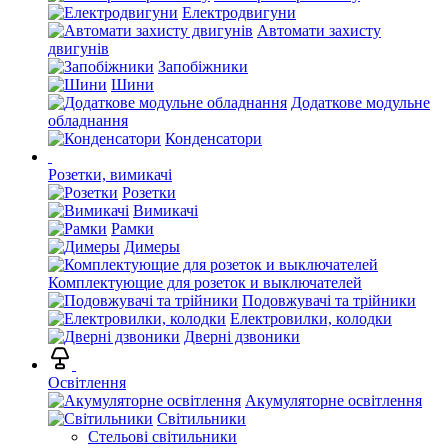
Електродвигуни
Автомати захисту
двигунів
Запобіжники
Шини
Додаткове модульне
обладнання
Конденсатори
Розетки, вимикачі
Розетки
Вимикачі
Рамки
Димеры
Комплектующие для розеток и выключателей
Подовжувачі та трійники
Електровилки, колодки
Дверні дзвоники
Освітлення
Акумуляторне освітлення
Світильники
Стельові світильники