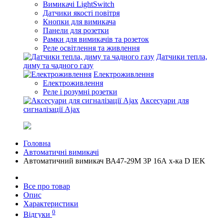
Вимикачі LightSwitch
Датчики якості повітря
Кнопки для вимикача
Панели для розетки
Рамки для вимикачів та розеток
Реле освітлення та живлення
Датчики тепла,
диму та чадного газу
Електроживлення
Електроживлення
Реле і розумні розетки
Аксесуари для
сигналізації Ajax
Головна
Автоматичні вимикачі
Автоматичний вимикач ВА47-29M 3Р 16А х-ка D IEK
Все про товар
Опис
Характеристики
0
Відгуки