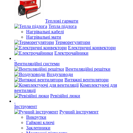
Теплові гармати
Тепла підлога
Нагрівальні кабелі
Нагрівальні мати
Терморегулятори
Електричні конвектори
Електрочайники
Вентиляційні системи
Вентиляційні решітки
Воздуховоди
Витяжні вентилятори
Комплектуючі для
вентиляції
Ревізійні люки
Інструмент
Ручний інструмент
Викрутки
Гайкові ключі
Заклепники