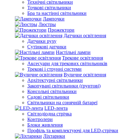
Технічні світильники
Точкові світильники
Бра та настінні світильники
Лампочки
Люстры
Прожектори
Датчики освітлення
Датчики руху
Сутінкові датчики
Настільні лампи
Трекове освітлення
Аксесуари для трекових світильників
Трекові і струнні системи
Вуличне освітлення
Архітектурні світильники
Закопувані світильники (ґрунтові)
Консольні світильники
Садові світильники
Світильники на сонячній батареї
LED-лента
Світлодіодна стрічка
Контролери
Блоки живлення
Профіль та комплектуючі для LED-стрічки
Ліхтарики