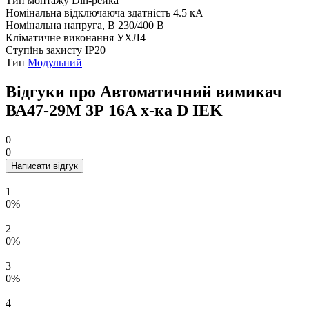
Тип монтажу
Din-рейка
Номінальна відключаюча здатність
4.5 кА
Номінальна напруга, В
230/400 В
Кліматичне виконання
УХЛ4
Ступінь захисту
IP20
Тип
Модульний
Відгуки про Автоматичний вимикач
ВА47-29M 3Р 16А х-ка D IEK
0
0
Написати відгук
1
0%
2
0%
3
0%
4