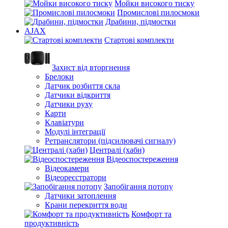
Мойки високого тиску
Промислові пилосмоки
Драбини, підмостки
AJAX
Стартові комплекти
Захист від вторгнення
Брелоки
Датчик розбиття скла
Датчики відкриття
Датчики руху
Карти
Клавіатури
Модулі інтеграції
Ретранслятори (підсилювачі сигналу)
Централі (хаби)
Відеоспостереження
Відеокамери
Відеореєстратори
Запобігання потопу
Датчики затоплення
Крани перекриття води
Комфорт та
продуктивність