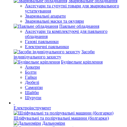
Зварювальне обладнання
Аксесуари та супутні товари для зварювального
устаткування
Зварювальні апарати
Зварювальні маски та окуляри
Паяльне обладнання
Аксесуари та комплектуючі для паяльного
обладнання
Газові паяльники
Електричні паяльники
Засоби
індивідуального захисту
Будівельне кріплення
Анкери
Болти
Гайки
Дюбелі
Саморізи
Шайби
Шурупи
Електроінструмент
Шліфувальні та полірувальні машини (болгарки)
Дальноміри