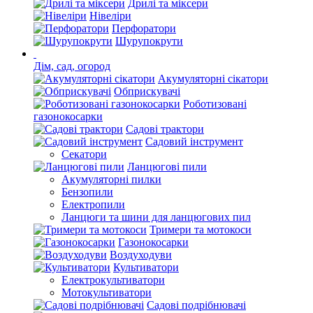
Дрилі та міксери
Нівеліри
Перфоратори
Шурупокрути
Дім, сад, огород
Акумуляторні сікатори
Обприскувачі
Роботизовані
газонокосарки
Садові трактори
Садовий інструмент
Секатори
Ланцюгові пили
Акумуляторні пилки
Бензопили
Електропили
Ланцюги та шини для ланцюгових пил
Тримери та мотокоси
Газонокосарки
Воздуходуви
Культиватори
Електрокультиватори
Мотокультиватори
Садові подрібнювачі