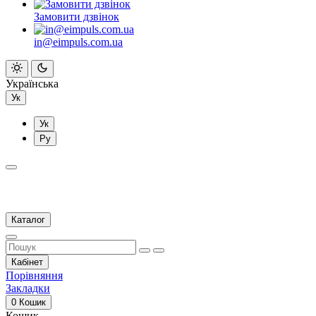
Замовити дзвінок
in@eimpuls.com.ua
Українська
Ук
Ук
Ру
Каталог
Кабінет
Порівняння
Закладки
0
Кошик
Кошик