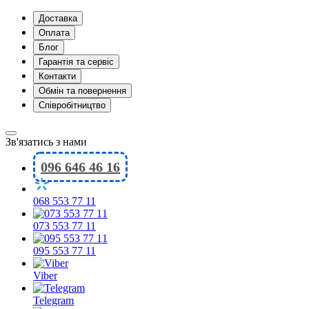
Доставка
Оплата
Блог
Гарантія та сервіс
Контакти
Обмін та повернення
Співробітництво
Зв'язатись з нами
096 646 46 16
068 553 77 11
073 553 77 11
095 553 77 11
Viber
Telegram