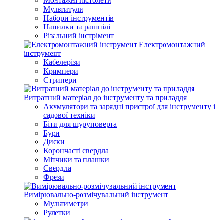
Монтажні пістолети
Мультитули
Набори інструментів
Напилки та рашпілі
Різальний інстрімент
Електромонтажний
інструмент
Кабелерізи
Кримпери
Стрипери
Витратний матеріал до інструменту та приладдя
Акумулятори та зарядні пристрої для інструменту і
садової техніки
Біти для шуруповерта
Бури
Диски
Корончасті свердла
Мітчики та плашки
Свердла
Фрези
Вимірювально-розмічувальний інструмент
Мультиметри
Рулетки