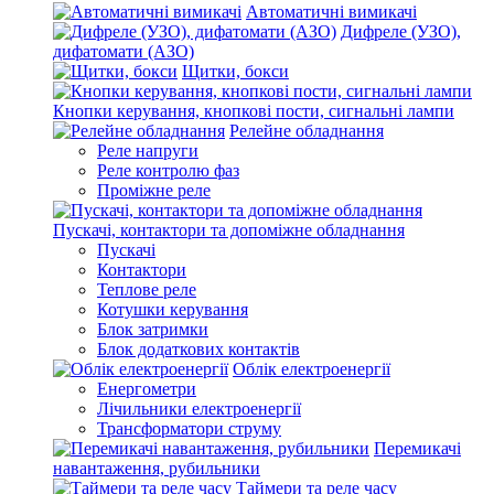
Автоматичні вимикачі
Дифреле (УЗО),
дифатомати (АЗО)
Щитки, бокси
Кнопки керування, кнопкові пости, сигнальні лампи
Релейне обладнання
Реле напруги
Реле контролю фаз
Проміжне реле
Пускачі, контактори та допоміжне обладнання
Пускачі
Контактори
Теплове реле
Котушки керування
Блок затримки
Блок додаткових контактів
Облік електроенергії
Енергометри
Лічильники електроенергії
Трансформатори струму
Перемикачі
навантаження, рубильники
Таймери та реле часу