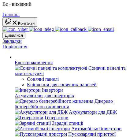
Вс - вихідний
Головна
Контакти
Дивилися
Закладки
Порівняння
Електроживлення
Сонячні панелі та
комплектуючі
Сонячні панелі
Кріплення для сонячних панелей
Інвертори
Акумулятори для інверторів
Джерело
безперебійного живлення
Акумулятори для ДБЖ
Генератори
Зарядні станції
Автомобільні інвертори
Пускозарядні пристрої