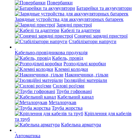
Повербанки
Батарейки та акумулятори
Зарядные устройства для аккумуляторных батареек
Зарядні пристрої
Кабелі та адаптери
Сонячні зарядні пристрої
Стабілізатори напруги
Кабельно-провідникова продукція
Кабель, провід
Розподільчі коробки
Клемні колодки
Наконечники, гільзи
Ізоляційні матеріали
Силові роз'єми
Труби гофровані
Кабельний канал
Металорукав
Труба жорстка
Кріплення для кабелів
та труб
Кабельна арматура
Автоматика