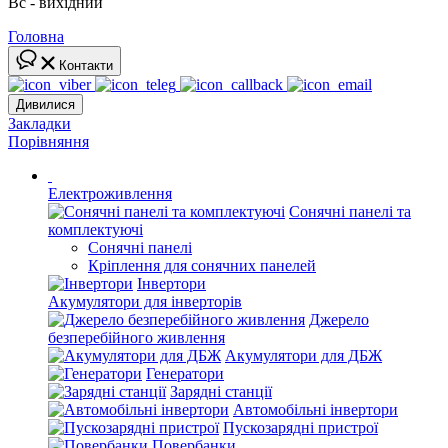
Вс - вихідний
Головна
Контакти
Дивилися
Закладки
Порівняння
Електроживлення
Сонячні панелі та
комплектуючі
Сонячні панелі
Кріплення для сонячних панелей
Інвертори
Акумулятори для інверторів
Джерело
безперебійного живлення
Акумулятори для ДБЖ
Генератори
Зарядні станції
Автомобільні інвертори
Пускозарядні пристрої
Повербанки