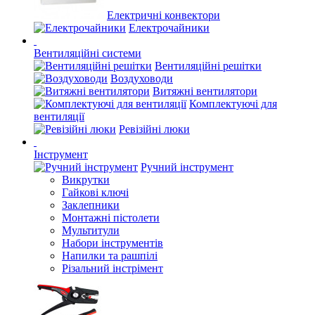
Електричні конвектори
Електрочайники
Вентиляційні системи
Вентиляційні решітки
Воздуховоди
Витяжні вентилятори
Комплектуючі для
вентиляції
Ревізійні люки
Інструмент
Ручний інструмент
Викрутки
Гайкові ключі
Заклепники
Монтажні пістолети
Мультитули
Набори інструментів
Напилки та рашпілі
Різальний інстрімент