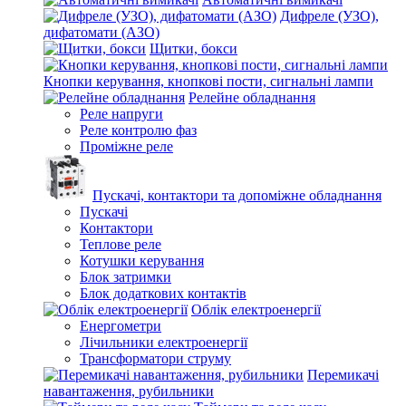
Дифреле (УЗО),
дифатомати (АЗО)
Щитки, бокси
Кнопки керування, кнопкові пости, сигнальні лампи
Релейне обладнання
Реле напруги
Реле контролю фаз
Проміжне реле
Пускачі, контактори та допоміжне обладнання
Пускачі
Контактори
Теплове реле
Котушки керування
Блок затримки
Блок додаткових контактів
Облік електроенергії
Енергометри
Лічильники електроенергії
Трансформатори струму
Перемикачі
навантаження, рубильники