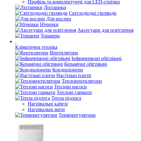
Профіль та комплектуючі для LED-стрічки
Ліхтарики
Світлодіодні гірлянди
Для рослин
Нічники
Аксесуари для освітлення
Торшери
Кліматична техніка
Вентилятори
Інфрачервоні обігрівачі
Керамічні обігрівачі
Кондиціонери
Настільні плити
Тепловентилятори
Теплові насоси
Теплові гармати
Тепла підлога
Нагрівальні кабелі
Нагрівальні мати
Терморегулятори