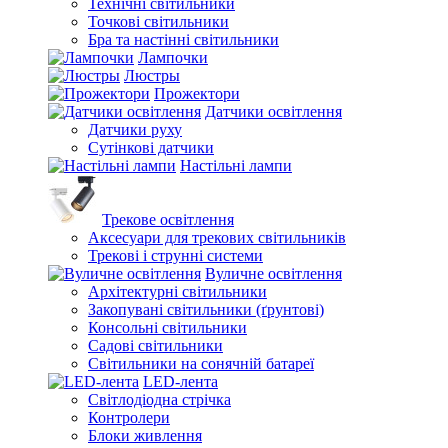
Технічні світильники
Точкові світильники
Бра та настінні світильники
Лампочки
Люстры
Прожектори
Датчики освітлення
Датчики руху
Сутінкові датчики
Настільні лампи
Трекове освітлення
Аксесуари для трекових світильників
Трекові і струнні системи
Вуличне освітлення
Архітектурні світильники
Закопувані світильники (ґрунтові)
Консольні світильники
Садові світильники
Світильники на сонячній батареї
LED-лента
Світлодіодна стрічка
Контролери
Блоки живлення