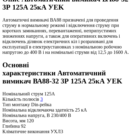
3Р 125А 25кА УEK
Автоматичні вимикачі ВА88 призначені для проведення
струму в нормальному режимі і відключення струму при
коротких замиканнях, перевантаженні, неприпустимих
зниженнях напруги, а також для оперативних включень і
відключень ділянок електричних кіл і розраховані для
експлуатації в електроустановках з номінальною робочою
напругою до 400 В і на номінальні струми від 12,5 до 1600 А.
Основні
характеристики Автоматичний
вимикач ВА88-32 3Р 125А 25кА УEK
Номінальний струм
125A
Кількість полюсів
3
Тип монтажу
Din-рейка
Номінальна відключаюча здатність
25 кА
Номінальна напруга, В
230/400 В
Висота, мм
120
Глибина
92
Кліматичне виконання
УХЛ3