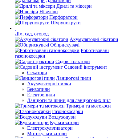
Дальноміри
Дрилі та міксери
Нівеліри
Перфоратори
Шурупокрути
Дім, сад, огород
Акумуляторні сікатори
Обприскувачі
Роботизовані
газонокосарки
Садові трактори
Садовий інструмент
Секатори
Ланцюгові пили
Акумуляторні пилки
Бензопили
Електропили
Ланцюги та шини для ланцюгових пил
Тримери та мотокоси
Газонокосарки
Воздуходуви
Культиватори
Електрокультиватори
Мотокультиватори