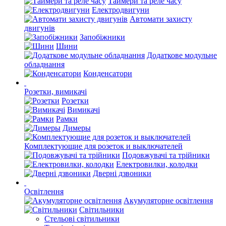
Таймери та реле часу
Електродвигуни
Автомати захисту
двигунів
Запобіжники
Шини
Додаткове модульне
обладнання
Конденсатори
Розетки, вимикачі
Розетки
Вимикачі
Рамки
Димеры
Комплектующие для розеток и выключателей
Подовжувачі та трійники
Електровилки, колодки
Дверні дзвоники
Освітлення
Акумуляторне освітлення
Світильники
Стельові світильники