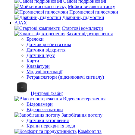
Садові подрібнювачі
Мойки високого тиску
Промислові пилосмоки
Драбини, підмостки
AJAX
Стартові комплекти
Захист від вторгнення
Брелоки
Датчик розбиття скла
Датчики відкриття
Датчики руху
Карти
Клавіатури
Модулі інтеграції
Ретранслятори (підсилювачі сигналу)
Централі (хаби)
Відеоспостереження
Відеокамери
Відеореєстратори
Запобігання потопу
Датчики затоплення
Крани перекриття води
Комфорт та