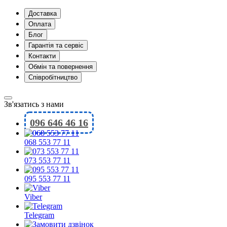
Доставка
Оплата
Блог
Гарантія та сервіс
Контакти
Обмін та повернення
Співробітництво
Зв'язатись з нами
096 646 46 16
068 553 77 11
073 553 77 11
095 553 77 11
Viber
Telegram