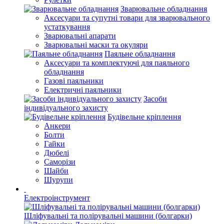
Зварювальне обладнання
Аксесуари та супутні товари для зварювального
устаткування
Зварювальні апарати
Зварювальні маски та окуляри
Паяльне обладнання
Аксесуари та комплектуючі для паяльного
обладнання
Газові паяльники
Електричні паяльники
Засоби
індивідуального захисту
Будівельне кріплення
Анкери
Болти
Гайки
Дюбелі
Саморізи
Шайби
Шурупи
Електроінструмент
Шліфувальні та полірувальні машини (болгарки)