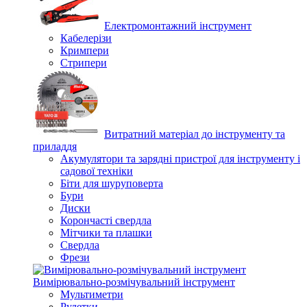
Електромонтажний інструмент
Кабелерізи
Кримпери
Стрипери
Витратний матеріал до інструменту та
приладдя
Акумулятори та зарядні пристрої для інструменту і
садової техніки
Біти для шуруповерта
Бури
Диски
Корончасті свердла
Мітчики та плашки
Свердла
Фрези
Вимірювально-розмічувальний інструмент
Мультиметри
Рулетки