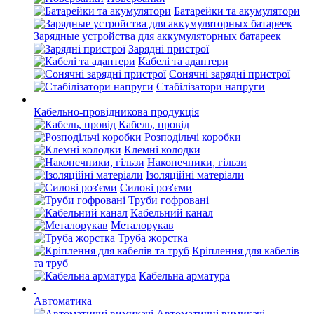
Батарейки та акумулятори
Зарядные устройства для аккумуляторных батареек
Зарядні пристрої
Кабелі та адаптери
Сонячні зарядні пристрої
Стабілізатори напруги
Кабельно-провідникова продукція
Кабель, провід
Розподільчі коробки
Клемні колодки
Наконечники, гільзи
Ізоляційні матеріали
Силові роз'єми
Труби гофровані
Кабельний канал
Металорукав
Труба жорстка
Кріплення для кабелів
та труб
Кабельна арматура
Автоматика
Автоматичні вимикачі