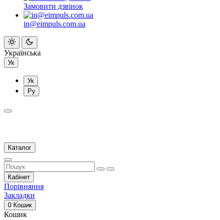
Замовити дзвінок
in@eimpuls.com.ua
Українська
Ук
Ук
Ру
Каталог
Кабінет
Порівняння
Закладки
0
Кошик
Кошик