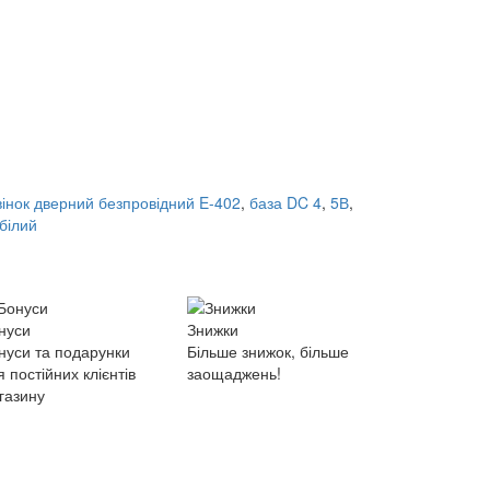
вінок дверний безпровідний E-402
,
база DC 4
,
5В
,
білий
нуси
Знижки
нуси та подарунки
Більше знижок, більше
я постійних клієнтів
заощаджень!
газину