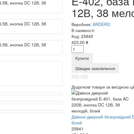
E-402, база
12В, 38 мело
Виробник:
ARDERO
В наявності
Код:
25845
423.00 ₴
Купити
Швидке замовлення
Додаткові товари за вигідною ц
Дзвінок дверний безпровідний E
білий
25841