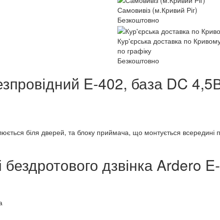
Самовивіз (м.Кривий Ріг)
Безкоштовно
Кур'єрська доставка по Кривому
по графіку
Безкоштовно
зпровідний E-402, база DC 4,5В
влюється біля дверей, та блоку приймача, що монтується всередині
 бездротового дзвінка Ardero E-
а