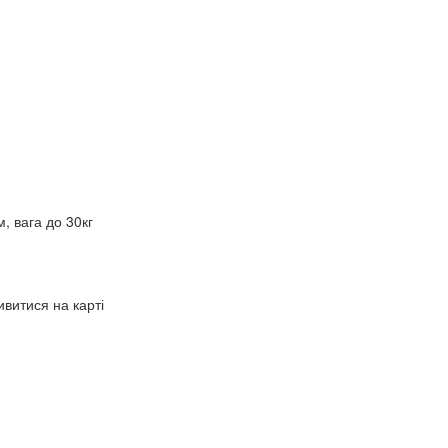
 вага до 30кг
витися на карті