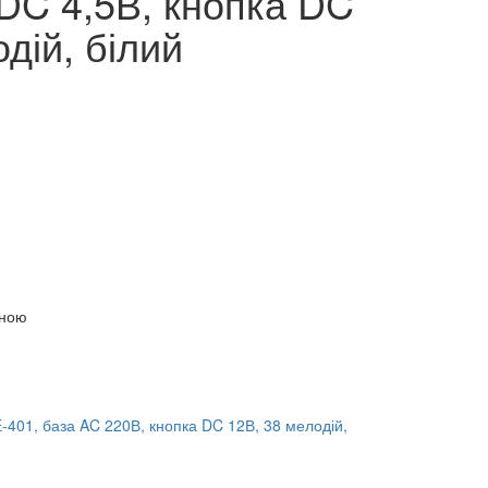
 DC 4,5В, кнопка DC
дій, білий
іною
-401, база AC 220В, кнопка DC 12В, 38 мелодій,