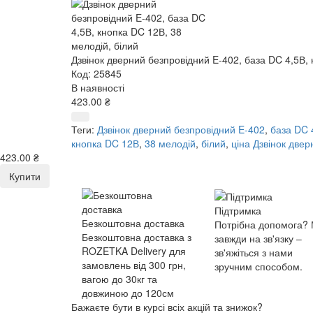
Дзвінок дверний безпровідний E-402, база DC 4,5В, 
Код: 25845
В наявності
423.00 ₴
Теги:
Дзвінок дверний безпровідний E-402
,
база DC 
кнопка DC 12В
,
38 мелодій
,
білий
,
ціна Дзвінок две
423.00 ₴
Купити
Підтримка
Безкоштовна доставка
Потрібна допомога?
Безкоштовна доставка з
завжди на зв'язку –
ROZETKA Delivery для
зв'яжіться з нами
замовлень від 300 грн,
зручним способом.
вагою до 30кг та
довжиною до 120см
Бажаєте бути в курсі всіх акцій та знижок?