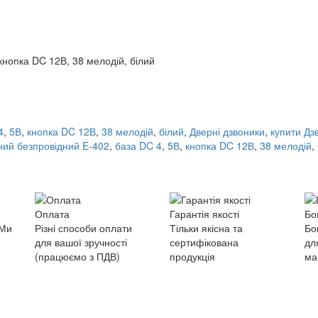
кнопка DC 12В, 38 мелодій, білий
4
,
5В
,
кнопка DC 12В
,
38 мелодій
,
білий
,
Дверні дзвоники
,
купити Дз
рний безпровідний E-402
,
база DC 4
,
5В
,
кнопка DC 12В
,
38 мелодій
,
Оплата
Гарантія якості
Бо
 Ми
Різні способи оплати
Тільки якісна та
Бо
для вашої зручності
сертифікована
дл
(працюємо з ПДВ)
продукція
ма