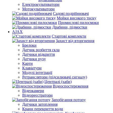
Електрокультиватори
Мотокультиватори
Садові подрібнювачі
Мойки високого тиску
Промислові пилосмоки
Драбини, підмостки
AJAX
Стартові комплекти
Захист від вторгнення
Брелоки
Датчик розбиття скла
Датчики відкриття
Датчики руху
Карти
Клавіатури
Модулі інтеграції
Ретранслятори (підсилювачі сигналу)
Централі (хаби)
Відеоспостереження
Відеокамери
Відеореєстратори
Запобігання потопу
Датчики затоплення
Крани перекриття води