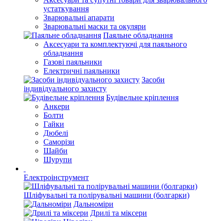
устаткування
Зварювальні апарати
Зварювальні маски та окуляри
Паяльне обладнання
Аксесуари та комплектуючі для паяльного
обладнання
Газові паяльники
Електричні паяльники
Засоби
індивідуального захисту
Будівельне кріплення
Анкери
Болти
Гайки
Дюбелі
Саморізи
Шайби
Шурупи
Електроінструмент
Шліфувальні та полірувальні машини (болгарки)
Дальноміри
Дрилі та міксери