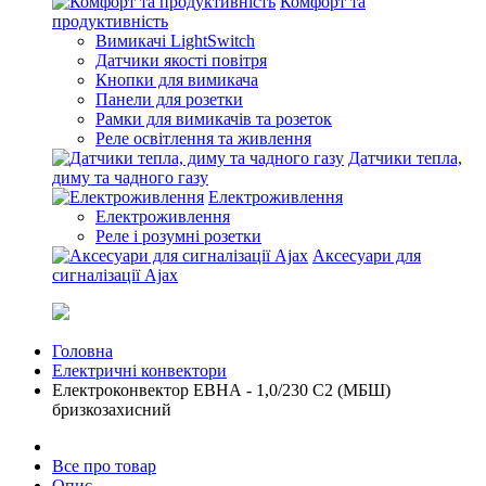
Комфорт та
продуктивність
Вимикачі LightSwitch
Датчики якості повітря
Кнопки для вимикача
Панели для розетки
Рамки для вимикачів та розеток
Реле освітлення та живлення
Датчики тепла,
диму та чадного газу
Електроживлення
Електроживлення
Реле і розумні розетки
Аксесуари для
сигналізації Ajax
Головна
Електричні конвектори
Електроконвектор ЕВНА - 1,0/230 С2 (МБШ)
бризкозахисний
Все про товар
Опис