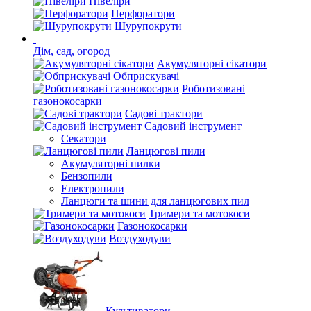
Нівеліри
Перфоратори
Шурупокрути
Дім, сад, огород
Акумуляторні сікатори
Обприскувачі
Роботизовані
газонокосарки
Садові трактори
Садовий інструмент
Секатори
Ланцюгові пили
Акумуляторні пилки
Бензопили
Електропили
Ланцюги та шини для ланцюгових пил
Тримери та мотокоси
Газонокосарки
Воздуходуви
Культиватори