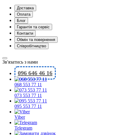
Доставка
Оплата
Блог
Гарантія та сервіс
Контакти
Обмін та повернення
Співробітництво
Зв'язатись з нами
096 646 46 16
068 553 77 11
073 553 77 11
095 553 77 11
Viber
Telegram