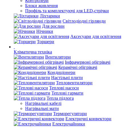
Контролери
Блоки живлення
Профіль та комплектуючі для LED-стрічки
Ліхтарики
Світлодіодні гірлянди
Для рослин
Нічники
Аксесуари для освітлення
Торшери
Кліматична техніка
Вентилятори
Інфрачервоні обігрівачі
Керамічні обігрівачі
Кондиціонери
Настільні плити
Тепловентилятори
Теплові насоси
Теплові гармати
Тепла підлога
Нагрівальні кабелі
Нагрівальні мати
Терморегулятори
Електричні конвектори
Електрочайники