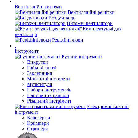
Вентиляційні системи
Вентиляційні решітки
Воздуховоди
Витяжні вентилятори
Комплектуючі для
вентиляції
Ревізійні люки
Інструмент
Ручний інструмент
Викрутки
Гайкові ключі
Заклепники
Монтажні пістолети
Мультитули
Набори інструментів
Напилки та рашпілі
Різальний інстрімент
Електромонтажний
інструмент
Кабелерізи
Кримпери
Стрипери