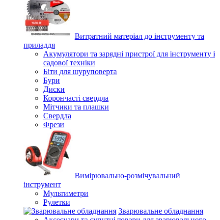
Витратний матеріал до інструменту та
приладдя
Акумулятори та зарядні пристрої для інструменту і
садової техніки
Біти для шуруповерта
Бури
Диски
Корончасті свердла
Мітчики та плашки
Свердла
Фрези
Вимірювально-розмічувальний
інструмент
Мультиметри
Рулетки
Зварювальне обладнання
Аксесуари та супутні товари для зварювального