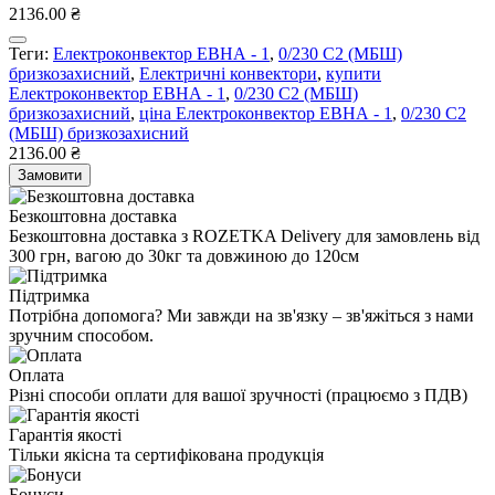
2136.00 ₴
Теги:
Електроконвектор ЕВНА - 1
,
0/230 С2 (МБШ)
бризкозахисний
,
Електричні конвектори
,
купити
Електроконвектор ЕВНА - 1
,
0/230 С2 (МБШ)
бризкозахисний
,
ціна Електроконвектор ЕВНА - 1
,
0/230 С2
(МБШ) бризкозахисний
2136.00 ₴
Замовити
Безкоштовна доставка
Безкоштовна доставка з ROZETKA Delivery для замовлень від
300 грн, вагою до 30кг та довжиною до 120см
Підтримка
Потрібна допомога? Ми завжди на зв'язку – зв'яжіться з нами
зручним способом.
Оплата
Різні способи оплати для вашої зручності (працюємо з ПДВ)
Гарантія якості
Тільки якісна та сертифікована продукція
Бонуси