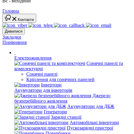
Вс - вихідний
Головна
Контакти
Дивилися
Закладки
Порівняння
Електроживлення
Сонячні панелі та
комплектуючі
Сонячні панелі
Кріплення для сонячних панелей
Інвертори
Акумулятори для інверторів
Джерело
безперебійного живлення
Акумулятори для ДБЖ
Генератори
Зарядні станції
Автомобільні інвертори
Пускозарядні пристрої
Повербанки