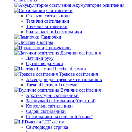
Акумуляторне освітлення
Світильники
Стельові світильники
Технічні світильники
Точкові світильники
Бра та настінні світильники
Лампочки
Люстры
Прожектори
Датчики освітлення
Датчики руху
Сутінкові датчики
Настільні лампи
Трекове освітлення
Аксесуари для трекових світильників
Трекові і струнні системи
Вуличне освітлення
Архітектурні світильники
Закопувані світильники (ґрунтові)
Консольні світильники
Садові світильники
Світильники на сонячній батареї
LED-лента
Світлодіодна стрічка