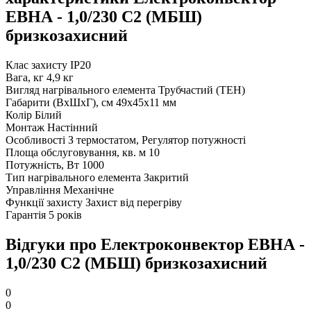
ЕВНА - 1,0/230 С2 (МБШ)
бризкозахисний
Клас захисту
IP20
Вага, кг
4,9 кг
Вигляд нагрівального елемента
Трубчастий (ТЕН)
Габарити (ВхШхГ), см
49х45х11 мм
Колір
Білий
Монтаж
Настінний
Особливості
З термостатом, Регулятор потужності
Площа обслуговування, кв. м
10
Потужність, Вт
1000
Тип нагрівального елемента
Закритий
Управління
Механічне
Функції захисту
Захист від перегріву
Гарантія
5 років
Відгуки про Електроконвектор ЕВНА -
1,0/230 С2 (МБШ) бризкозахисний
0
0