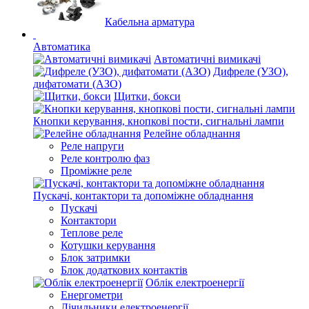
Кабельна арматура
Автоматика
Автоматичні вимикачі
Дифреле (УЗО),
дифатомати (АЗО)
Щитки, бокси
Кнопки керування, кнопкові пости, сигнальні лампи
Релейне обладнання
Реле напруги
Реле контролю фаз
Проміжне реле
Пускачі, контактори та допоміжне обладнання
Пускачі
Контактори
Теплове реле
Котушки керування
Блок затримки
Блок додаткових контактів
Облік електроенергії
Енергометри
Лічильники електроенергії