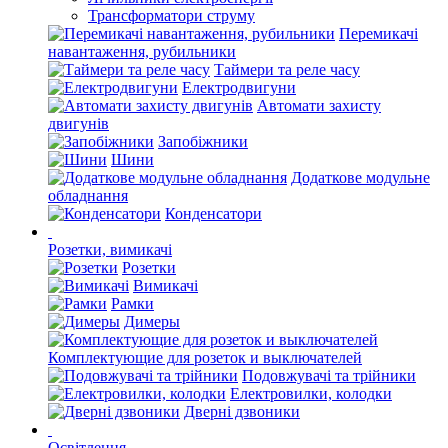
Трансформатори струму
Перемикачі
навантаження, рубильники
Таймери та реле часу
Електродвигуни
Автомати захисту
двигунів
Запобіжники
Шини
Додаткове модульне
обладнання
Конденсатори
Розетки, вимикачі
Розетки
Вимикачі
Рамки
Димеры
Комплектующие для розеток и выключателей
Подовжувачі та трійники
Електровилки, колодки
Дверні дзвоники
Освітлення