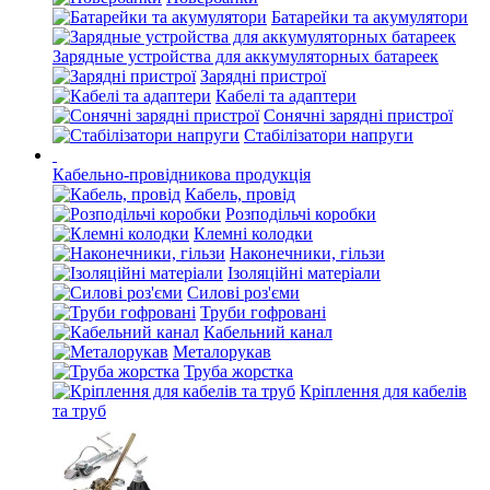
Батарейки та акумулятори
Зарядные устройства для аккумуляторных батареек
Зарядні пристрої
Кабелі та адаптери
Сонячні зарядні пристрої
Стабілізатори напруги
Кабельно-провідникова продукція
Кабель, провід
Розподільчі коробки
Клемні колодки
Наконечники, гільзи
Ізоляційні матеріали
Силові роз'єми
Труби гофровані
Кабельний канал
Металорукав
Труба жорстка
Кріплення для кабелів
та труб