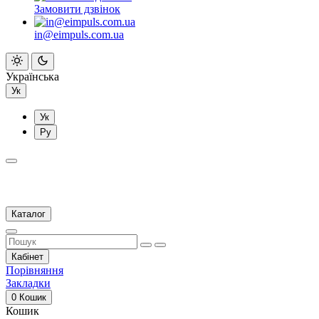
Замовити дзвінок
in@eimpuls.com.ua
Українська
Ук
Ук
Ру
Каталог
Кабінет
Порівняння
Закладки
0
Кошик
Кошик