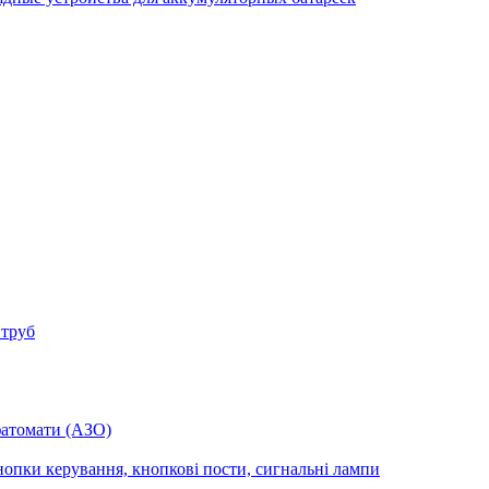
 труб
фатомати (АЗО)
опки керування, кнопкові пости, сигнальні лампи