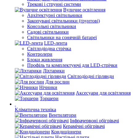
Трекові і струнні системи
Вуличне освітлення
Архітектурні світильники
Закопувані світильники (ґрунтові)
Консольні світильники
Садові світильники
Світильники на сонячній батареї
LED-лента
Світлодіодна стрічка
Контролери
Блоки живлення
Профіль та комплектуючі для LED-стрічки
Ліхтарики
Світлодіодні гірлянди
Для рослин
Нічники
Аксесуари для освітлення
Торшери
Кліматична техніка
Вентилятори
Інфрачервоні обігрівачі
Керамічні обігрівачі
Кондиціонери
Настільні плити