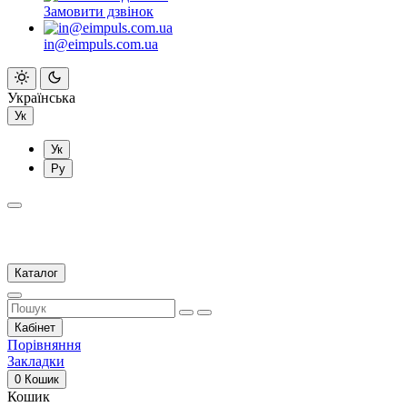
Замовити дзвінок
in@eimpuls.com.ua
Українська
Ук
Ук
Ру
Каталог
Кабінет
Порівняння
Закладки
0
Кошик
Кошик