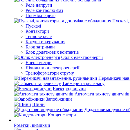
Реле напруги
Реле контролю фаз
Проміжне реле
Пускачі,
Пускачі
Контактори
Теплове реле
Котушки керування
Блок затримки
Блок додаткових контактів
Облік електроенергії
Енергометри
Лічильники електроенергії
Трансформатори струму
Перемикачі нав
Таймери та реле часу
Електродвигуни
Автомати захисту двигунів
Запобіжники
Шини
Додаткове модульне о
Конденсатори
Розетки, вимикачі