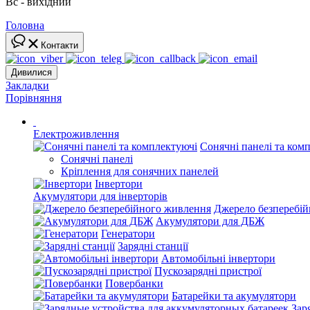
Вс - вихідний
Головна
Контакти
Дивилися
Закладки
Порівняння
Електроживлення
Сонячні панелі та ком
Сонячні панелі
Кріплення для сонячних панелей
Інвертори
Акумулятори для інверторів
Джерело безперебі
Акумулятори для ДБЖ
Генератори
Зарядні станції
Автомобільні інвертори
Пускозарядні пристрої
Повербанки
Батарейки та акумулятори
Зар