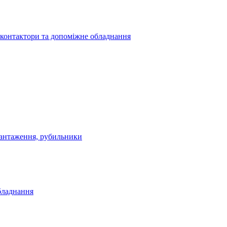
 контактори та допоміжне обладнання
антаження, рубильники
бладнання