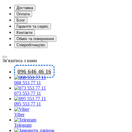
Доставка
Оплата
Блог
Гарантія та сервіс
Контакти
Обмін та повернення
Співробітництво
Зв'язатись з нами
096 646 46 16
068 553 77 11
073 553 77 11
095 553 77 11
Viber
Telegram