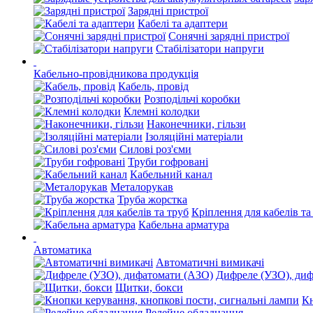
Зарядні пристрої
Кабелі та адаптери
Сонячні зарядні пристрої
Стабілізатори напруги
Кабельно-провідникова продукція
Кабель, провід
Розподільчі коробки
Клемні колодки
Наконечники, гільзи
Ізоляційні матеріали
Силові роз'єми
Труби гофровані
Кабельний канал
Металорукав
Труба жорстка
Кріплення для кабелів та
Кабельна арматура
Автоматика
Автоматичні вимикачі
Дифреле (УЗО), ди
Щитки, бокси
Кн
Релейне обладнання