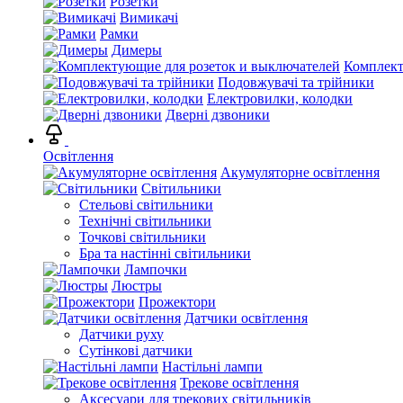
Розетки
Вимикачі
Рамки
Димеры
Комплект
Подовжувачі та трійники
Електровилки, колодки
Дверні дзвоники
Освітлення
Акумуляторне освітлення
Світильники
Стельові світильники
Технічні світильники
Точкові світильники
Бра та настінні світильники
Лампочки
Люстры
Прожектори
Датчики освітлення
Датчики руху
Сутінкові датчики
Настільні лампи
Трекове освітлення
Аксесуари для трекових світильників