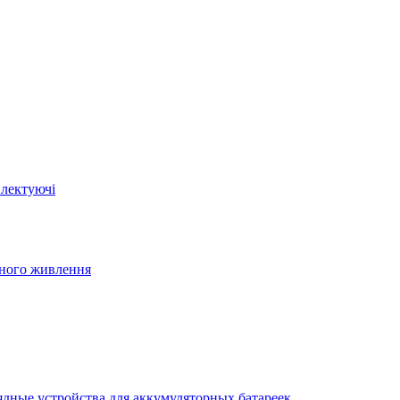
плектуючі
йного живлення
ядные устройства для аккумуляторных батареек