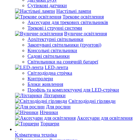
Сутінкові датчики
Настільні лампи
Трекове освітлення
Аксесуари для трекових світильників
Трекові і струнні системи
Вуличне освітлення
Архітектурні світильники
Закопувані світильники (ґрунтові)
Консольні світильники
Садові світильники
Світильники на сонячній батареї
LED-лента
Світлодіодна стрічка
Контролери
Блоки живлення
Профіль та комплектуючі для LED-стрічки
Ліхтарики
Світлодіодні гірлянди
Для рослин
Нічники
Аксесуари для освітлення
Торшери
Кліматична техніка