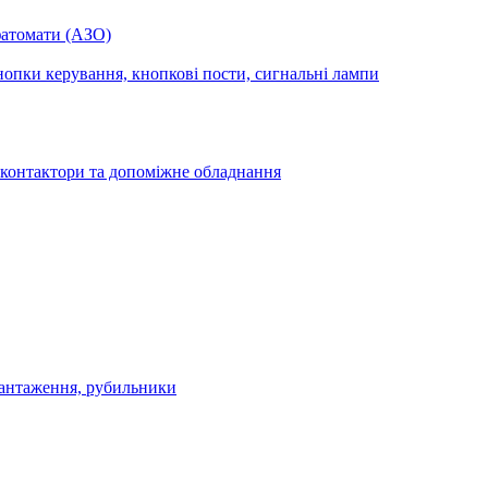
фатомати (АЗО)
опки керування, кнопкові пости, сигнальні лампи
 контактори та допоміжне обладнання
антаження, рубильники