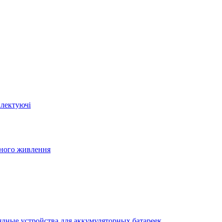
плектуючі
йного живлення
ядные устройства для аккумуляторных батареек