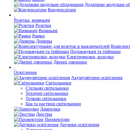
Додаткове модульне о
Конденсатори
Розетки, вимикачі
Розетки
Вимикачі
Рамки
Димеры
Комплект
Подовжувачі та трійники
Електровилки, колодки
Дверні дзвоники
Освітлення
Акумуляторне освітлення
Світильники
Стельові світильники
Технічні світильники
Точкові світильники
Бра та настінні світильники
Лампочки
Люстры
Прожектори
Датчики освітлення
Датчики руху