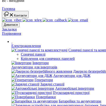
Вс - вихідний
Головна
Контакти
Дивилися
Закладки
Порівняння
Електроживлення
Сонячні панелі та ком
Сонячні панелі
Кріплення для сонячних панелей
Інвертори
Акумулятори для інверторів
Джерело безперебі
Акумулятори для ДБЖ
Генератори
Зарядні станції
Автомобільні інвертори
Пускозарядні пристрої
Повербанки
Батарейки та акумулятори
Зар