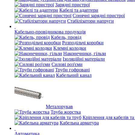
Зарядні пристрої
Кабелі та адаптери
Сонячні зарядні пристрої
Стабілізатори напруги
Кабельно-провідникова продукція
Кабель, провід
Розподільчі коробки
Клемні колодки
Наконечники, гільзи
Ізоляційні матеріали
Силові роз'єми
Труби гофровані
Кабельний канал
Металорукав
Труба жорстка
Кріплення для кабелів та
Кабельна арматура
Автоматика