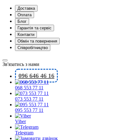
Доставка
Оплата
Блог
Гарантія та сервіс
Контакти
Обмін та повернення
Співробітництво
Зв'язатись з нами
096 646 46 16
068 553 77 11
073 553 77 11
095 553 77 11
Viber
Telegram