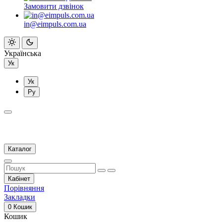
Замовити дзвінок
in@eimpuls.com.ua
Українська
Ук
Ук
Ру
Каталог
Кабінет
Порівняння
Закладки
0
Кошик
Кошик