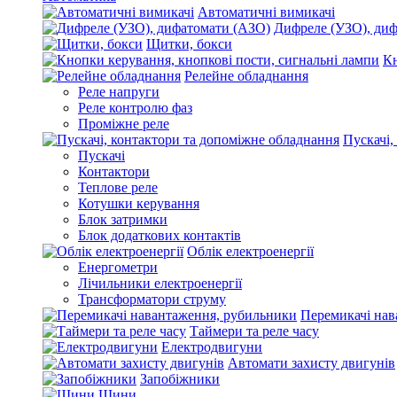
Автоматичні вимикачі
Дифреле (УЗО), ди
Щитки, бокси
Кн
Релейне обладнання
Реле напруги
Реле контролю фаз
Проміжне реле
Пускачі,
Пускачі
Контактори
Теплове реле
Котушки керування
Блок затримки
Блок додаткових контактів
Облік електроенергії
Енергометри
Лічильники електроенергії
Трансформатори струму
Перемикачі нав
Таймери та реле часу
Електродвигуни
Автомати захисту двигунів
Запобіжники
Шини