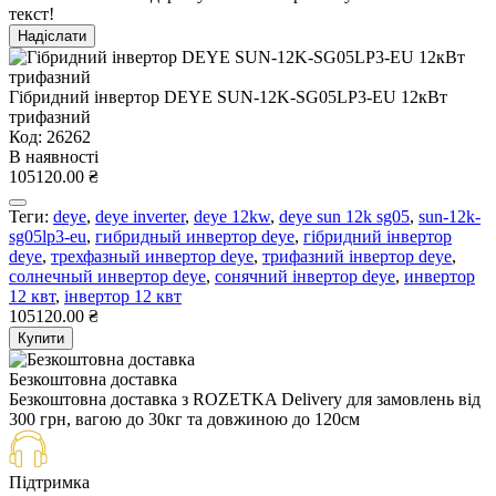
текст!
Надіслати
Гібридний інвертор DEYE SUN-12K-SG05LP3-EU 12кВт
трифазний
Код: 26262
В наявності
105120.00 ₴
Теги:
deye
,
deye inverter
,
deye 12kw
,
deye sun 12k sg05
,
sun-12k-
sg05lp3-eu
,
гибридный инвертор deye
,
гібридний інвертор
deye
,
трехфазный инвертор deye
,
трифазний інвертор deye
,
солнечный инвертор deye
,
сонячний інвертор deye
,
инвертор
12 квт
,
інвертор 12 квт
105120.00 ₴
Купити
Безкоштовна доставка
Безкоштовна доставка з ROZETKA Delivery для замовлень від
300 грн, вагою до 30кг та довжиною до 120см
Підтримка