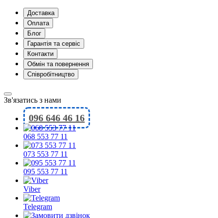
Доставка
Оплата
Блог
Гарантія та сервіс
Контакти
Обмін та повернення
Співробітництво
Зв'язатись з нами
096 646 46 16
068 553 77 11
073 553 77 11
095 553 77 11
Viber
Telegram