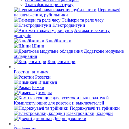
Трансформатори струму
Перемикачі
навантаження, рубильники
Таймери та реле часу
Електродвигуни
Автомати захисту
двигунів
Запобіжники
Шини
Додаткове модульне
обладнання
Конденсатори
Розетки, вимикачі
Розетки
Вимикачі
Рамки
Димеры
Комплектующие для розеток и выключателей
Подовжувачі та трійники
Електровилки, колодки
Дверні дзвоники
Освітлення