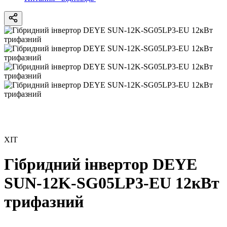
ХІТ
Гібридний інвертор DEYE
SUN-12K-SG05LP3-EU 12кВт
трифазний