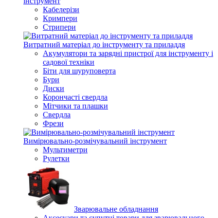
інструмент
Кабелерізи
Кримпери
Стрипери
Витратний матеріал до інструменту та приладдя
Акумулятори та зарядні пристрої для інструменту і
садової техніки
Біти для шуруповерта
Бури
Диски
Корончасті свердла
Мітчики та плашки
Свердла
Фрези
Вимірювально-розмічувальний інструмент
Мультиметри
Рулетки
Зварювальне обладнання
Аксесуари та супутні товари для зварювального