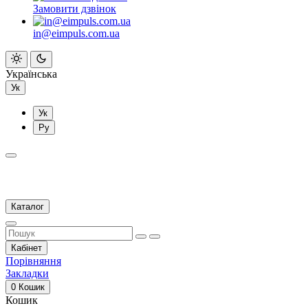
Замовити дзвінок
in@eimpuls.com.ua
Українська
Ук
Ук
Ру
Каталог
Кабінет
Порівняння
Закладки
0
Кошик
Кошик