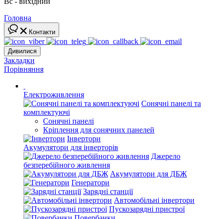
Вс - вихідний
Головна
Контакти
Дивилися
Закладки
Порівняння
Електроживлення
Сонячні панелі та
комплектуючі
Сонячні панелі
Кріплення для сонячних панелей
Інвертори
Акумулятори для інверторів
Джерело
безперебійного живлення
Акумулятори для ДБЖ
Генератори
Зарядні станції
Автомобільні інвертори
Пускозарядні пристрої
Повербанки