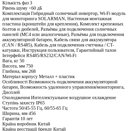
Кількість фаз
3
Рівень шуму
<60 дБ
Комплектація
Гибридный солнечный инвертор, Wi-Fi модуль
для мониторинга SOLARMAN, Настенная монтажная
пластина (кронштейн для крепления), Комплект крепежных
болтов и дюбелей, Разъёмы для подключения солнечных
панелей (MC4 или аналогичные), Разъёмы для подключения
аккумуляторной батареи, Кабель связи для аккумулятора
(CAN / RS485), Кабель для подключения счетчика / CT-
катушки, Инструкция пользователя, Гарантийный талон
Інтерфейси
RS485/RS232/CAN/Wi-Fi
Вага, кг
50
Висота, мм
750
Глибина, мм
268
Матеріал корпусу
Металл + пластик
Особливості
Возможность подключения аккумуляторной
батареи, Возможность удаленного управления/мониторинга,
Дисплей
Охолодження
Интеллектуальное воздушное охлаждение
Ступінь захисту
IP65
Частота
50/45-55 Гц, 60/55-65 Гц
Ширина, мм
456
Гарантія
10 лет
Країна виробник
Китай
Країна реєстрації бренду
Китай