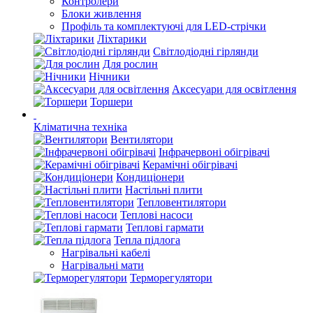
Контролери
Блоки живлення
Профіль та комплектуючі для LED-стрічки
Ліхтарики
Світлодіодні гірлянди
Для рослин
Нічники
Аксесуари для освітлення
Торшери
Кліматична техніка
Вентилятори
Інфрачервоні обігрівачі
Керамічні обігрівачі
Кондиціонери
Настільні плити
Тепловентилятори
Теплові насоси
Теплові гармати
Тепла підлога
Нагрівальні кабелі
Нагрівальні мати
Терморегулятори