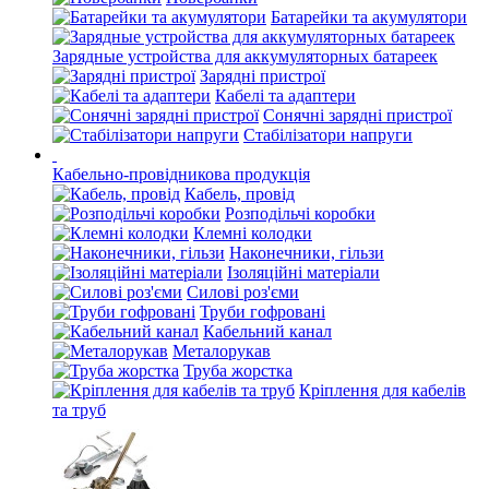
Батарейки та акумулятори
Зарядные устройства для аккумуляторных батареек
Зарядні пристрої
Кабелі та адаптери
Сонячні зарядні пристрої
Стабілізатори напруги
Кабельно-провідникова продукція
Кабель, провід
Розподільчі коробки
Клемні колодки
Наконечники, гільзи
Ізоляційні матеріали
Силові роз'єми
Труби гофровані
Кабельний канал
Металорукав
Труба жорстка
Кріплення для кабелів
та труб