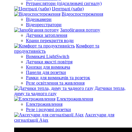
Ретранслятори (підсилювачі сигналу)
Централі (хаби)
Відеоспостереження
Відеокамери
Відеореєстратори
Запобігання потопу
Датчики затоплення
Крани перекриття води
Комфорт та
продуктивність
Вимикачі LightSwitch
Датчики якості повітря
Кнопки для вимикача
Панели для розетки
Рамки для вимикачів та розеток
Реле освітлення та живлення
Датчики тепла,
диму та чадного газу
Електроживлення
Електроживлення
Реле і розумні розетки
Аксесуари для
сигналізації Ajax