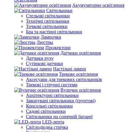
Акумуляторне освітлення
Світильники
Стельові світильники
Технічні світильники
Точкові світильники
Бра та настінні світильники
Лампочки
Люстры
Прожектори
Датчики освітлення
Датчики руху
Сутінкові датчики
Настільні лампи
Трекове освітлення
Аксесуари для трекових світильників
Трекові і струнні системи
Вуличне освітлення
Архітектурні світильники
Закопувані світильники (ґрунтові)
Консольні світильники
Садові світильники
Світильники на сонячній батареї
LED-лента
Світлодіодна стрічка