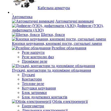
Кабельна арматура
Автоматика
Автоматичні вимикачі
Дифреле (УЗО),
дифатомати (АЗО)
Щитки, бокси
Кнопки керування, кнопкові пости, сигнальні лампи
Релейне обладнання
Реле напруги
Реле контролю фаз
Проміжне реле
Пускачі, контактори та допоміжне обладнання
Пускачі
Контактори
Теплове реле
Котушки керування
Блок затримки
Блок додаткових контактів
Облік електроенергії
Енергометри
Лічильники електроенергії