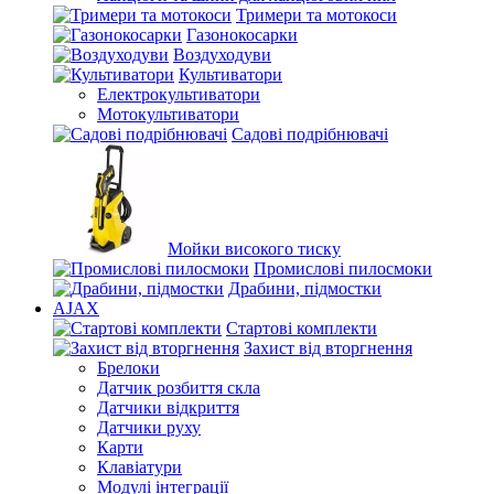
Тримери та мотокоси
Газонокосарки
Воздуходуви
Культиватори
Електрокультиватори
Мотокультиватори
Садові подрібнювачі
Мойки високого тиску
Промислові пилосмоки
Драбини, підмостки
AJAX
Стартові комплекти
Захист від вторгнення
Брелоки
Датчик розбиття скла
Датчики відкриття
Датчики руху
Карти
Клавіатури
Модулі інтеграції