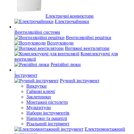
Електричні конвектори
Електрочайники
Вентиляційні системи
Вентиляційні решітки
Воздуховоди
Витяжні вентилятори
Комплектуючі для
вентиляції
Ревізійні люки
Інструмент
Ручний інструмент
Викрутки
Гайкові ключі
Заклепники
Монтажні пістолети
Мультитули
Набори інструментів
Напилки та рашпілі
Різальний інстрімент
Електромонтажний