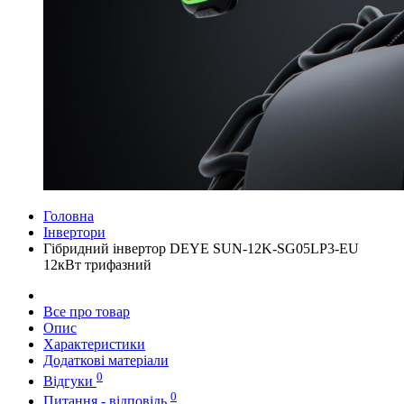
Головна
Інвертори
Гібридний інвертор DEYE SUN-12K-SG05LP3-EU
12кВт трифазний
Все про товар
Опис
Характеристики
Додаткові матеріали
0
Відгуки
0
Питання - відповідь