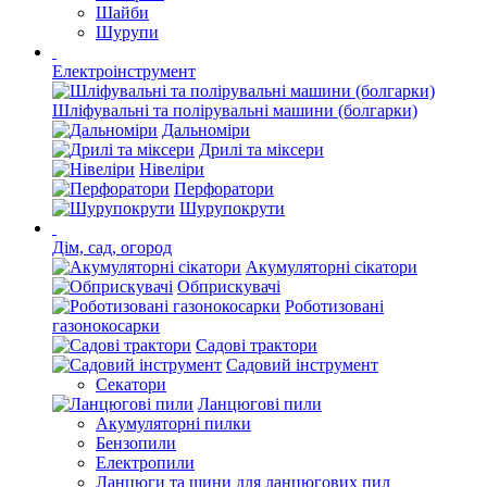
Шайби
Шурупи
Електроінструмент
Шліфувальні та полірувальні машини (болгарки)
Дальноміри
Дрилі та міксери
Нівеліри
Перфоратори
Шурупокрути
Дім, сад, огород
Акумуляторні сікатори
Обприскувачі
Роботизовані
газонокосарки
Садові трактори
Садовий інструмент
Секатори
Ланцюгові пили
Акумуляторні пилки
Бензопили
Електропили
Ланцюги та шини для ланцюгових пил