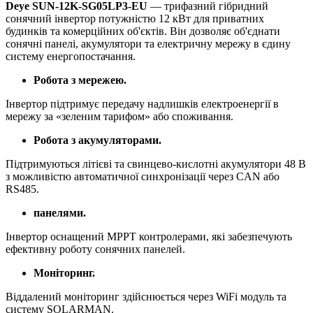
Deye SUN-12K-SG05LP3-EU
— трифазний гібридний
сонячний інвертор потужністю 12 кВт для приватних
будинків та комерційних об'єктів. Він дозволяє об'єднати
сонячні панелі, акумулятори та електричну мережу в єдину
систему енергопостачання.
Робота з мережею.
Інвертор підтримує передачу надлишків електроенергії в
мережу за «зеленим тарифом» або споживання.
Робота з акумуляторами.
Підтримуються літієві та свинцево-кислотні акумулятори 48 В
з можливістю автоматичної синхронізації через CAN або
RS485.
панелями.
Інвертор оснащений MPPT контролерами, які забезпечують
ефективну роботу сонячних панелей.
Моніторинг.
Віддалений моніторинг здійснюється через WiFi модуль та
систему SOLARMAN.