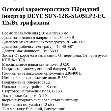
Основні характеристики Гібридний
інвертор DEYE SUN-12K-SG05LP3-EU
12кВт трифазний
Время переключения (AC-Battery)
8 мс
Диапазон входного напряжения
280-480 В
Диапазон максимальных температур, °С
-40~60°
Диапазон рабочих температур, °С
-40~60°
Допустимая мощность, Вт
15600
Захист
От короткого замыкания, От перегрева, От перегрузок
КПД,%
>97,6
Максимальное напряжение поля, В
650
Напряжение аккумуляторной батареи, В
48
Номинальное выходное напряжение
230/400 В
Номинальное напряжение поля, В
550
Подключение генератора
Да
Подключение устройства
К сети
Стартовое напряжение поля, В
160
Ток зарядки батареи, А
240
Форма выходного сигнала
Чистая синусоида
Номінальна потужність
12 кВт
Тип монтажу
Внешний, Внутренний