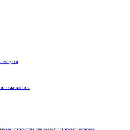
плектуючі
йного живлення
ядные устройства для аккумуляторных батареек