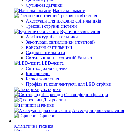
Сутінкові датчики
Настільні лампи
Трекове освітлення
Аксесуари для трекових світильників
Трекові і струнні системи
Вуличне освітлення
Архітектурні світильники
Закопувані світильники (ґрунтові)
Консольні світильники
Садові світильники
Світильники на сонячній батареї
LED-лента
Світлодіодна стрічка
Контролери
Блоки живлення
Профіль та комплектуючі для LED-стрічки
Ліхтарики
Світлодіодні гірлянди
Для рослин
Нічники
Аксесуари для освітлення
Торшери
Кліматична техніка