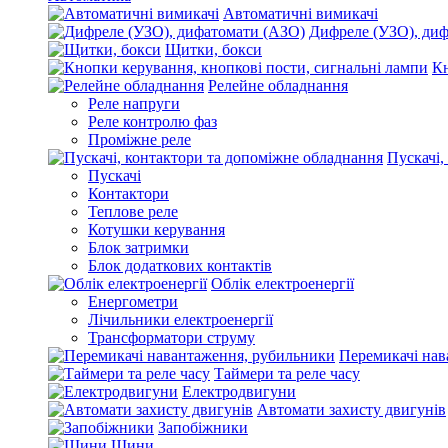
Автоматичні вимикачі
Дифреле (УЗО), ди
Щитки, бокси
Кн
Релейне обладнання
Реле напруги
Реле контролю фаз
Проміжне реле
Пускачі,
Пускачі
Контактори
Теплове реле
Котушки керування
Блок затримки
Блок додаткових контактів
Облік електроенергії
Енергометри
Лічильники електроенергії
Трансформатори струму
Перемикачі нав
Таймери та реле часу
Електродвигуни
Автомати захисту двигунів
Запобіжники
Шини