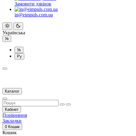
Замовити дзвінок
in@eimpuls.com.ua
Українська
Ук
Ук
Ру
Каталог
Кабінет
Порівняння
Закладки
0
Кошик
Кошик