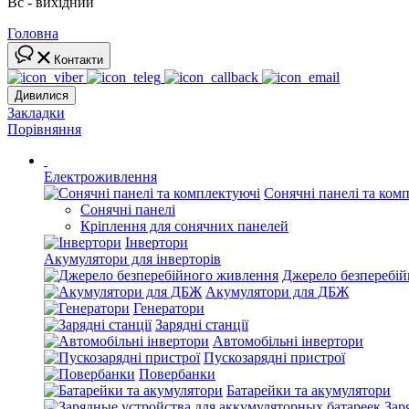
Вс - вихідний
Головна
Контакти
Дивилися
Закладки
Порівняння
Електроживлення
Сонячні панелі та ком
Сонячні панелі
Кріплення для сонячних панелей
Інвертори
Акумулятори для інверторів
Джерело безперебі
Акумулятори для ДБЖ
Генератори
Зарядні станції
Автомобільні інвертори
Пускозарядні пристрої
Повербанки
Батарейки та акумулятори
Зар