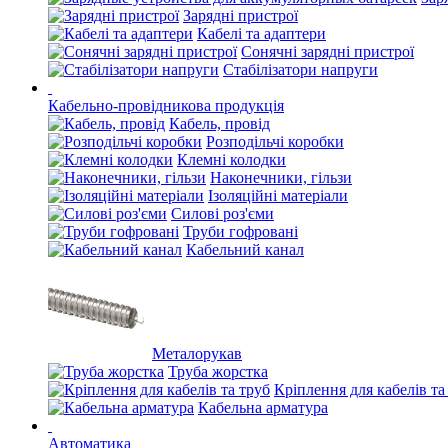
Зарядні пристрої
Кабелі та адаптери
Сонячні зарядні пристрої
Стабілізатори напруги
Кабельно-провідникова продукція
Кабель, провід
Розподільчі коробки
Клемні колодки
Наконечники, гільзи
Ізоляційні матеріали
Силові роз'єми
Труби гофровані
Кабельний канал
Металорукав
Труба жорстка
Кріплення для кабелів та
Кабельна арматура
Автоматика