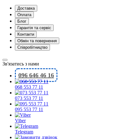
Доставка
Оплата
Блог
Гарантія та сервіс
Контакти
Обмін та повернення
Співробітництво
Зв'язатись з нами
096 646 46 16
068 553 77 11
073 553 77 11
095 553 77 11
Viber
Telegram