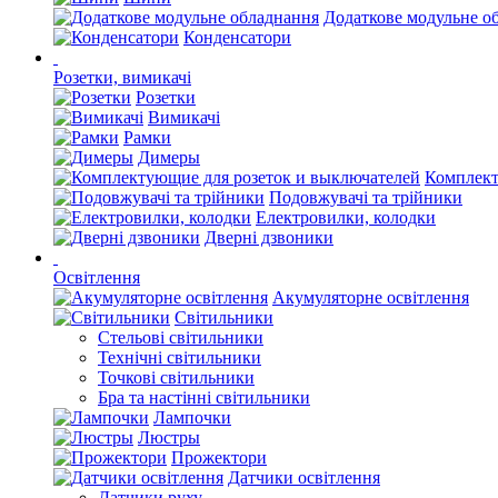
Додаткове модульне о
Конденсатори
Розетки, вимикачі
Розетки
Вимикачі
Рамки
Димеры
Комплект
Подовжувачі та трійники
Електровилки, колодки
Дверні дзвоники
Освітлення
Акумуляторне освітлення
Світильники
Стельові світильники
Технічні світильники
Точкові світильники
Бра та настінні світильники
Лампочки
Люстры
Прожектори
Датчики освітлення
Датчики руху