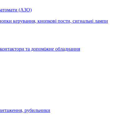
фатомати (АЗО)
опки керування, кнопкові пости, сигнальні лампи
 контактори та допоміжне обладнання
антаження, рубильники