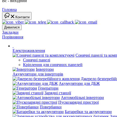
Вс - вихідний
Головна
Контакти
Дивилися
Закладки
Порівняння
Електроживлення
Сонячні панелі та ком
Сонячні панелі
Кріплення для сонячних панелей
Інвертори
Акумулятори для інверторів
Джерело безперебі
Акумулятори для ДБЖ
Генератори
Зарядні станції
Автомобільні інвертори
Пускозарядні пристрої
Повербанки
Батарейки та акумулятори
Зар