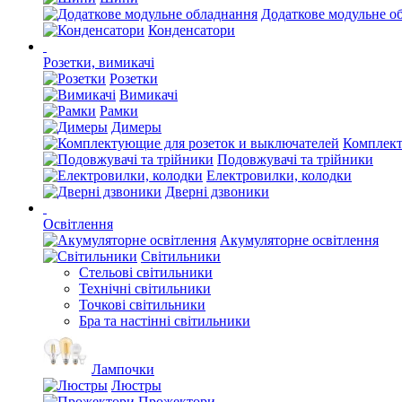
Додаткове модульне о
Конденсатори
Розетки, вимикачі
Розетки
Вимикачі
Рамки
Димеры
Комплект
Подовжувачі та трійники
Електровилки, колодки
Дверні дзвоники
Освітлення
Акумуляторне освітлення
Світильники
Стельові світильники
Технічні світильники
Точкові світильники
Бра та настінні світильники
Лампочки
Люстры
Прожектори