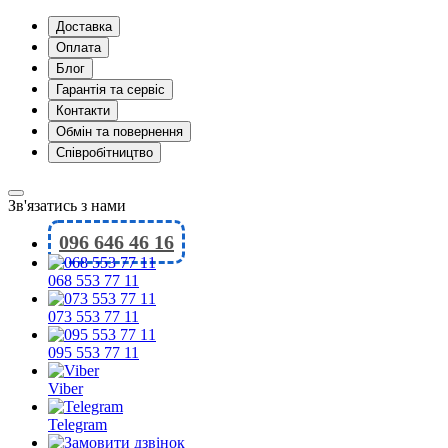
Доставка
Оплата
Блог
Гарантія та сервіс
Контакти
Обмін та повернення
Співробітництво
Зв'язатись з нами
096 646 46 16
068 553 77 11
073 553 77 11
095 553 77 11
Viber
Telegram