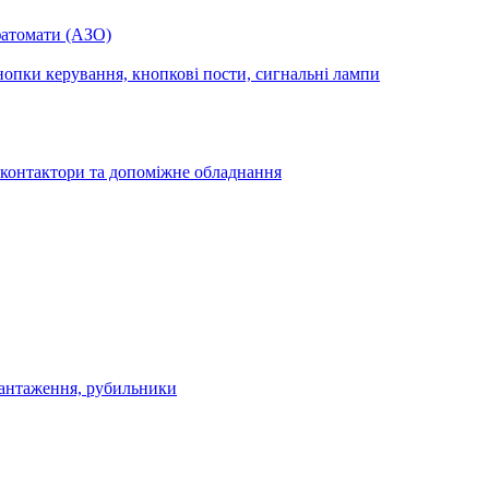
фатомати (АЗО)
опки керування, кнопкові пости, сигнальні лампи
 контактори та допоміжне обладнання
антаження, рубильники