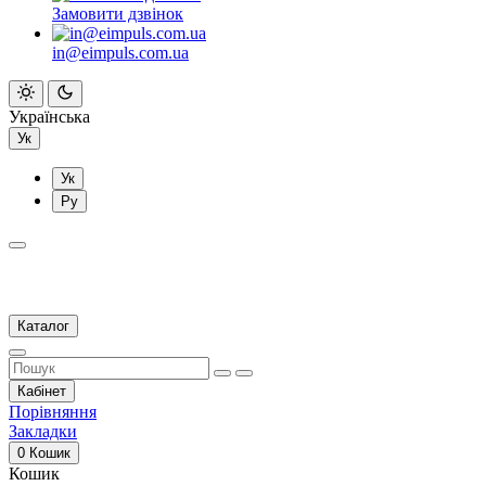
Замовити дзвінок
in@eimpuls.com.ua
Українська
Ук
Ук
Ру
Каталог
Кабінет
Порівняння
Закладки
0
Кошик
Кошик