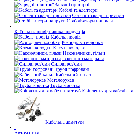
Зарядні пристрої
Кабелі та адаптери
Сонячні зарядні пристрої
Стабілізатори напруги
Кабельно-провідникова продукція
Кабель, провід
Розподільчі коробки
Клемні колодки
Наконечники, гільзи
Ізоляційні матеріали
Силові роз'єми
Труби гофровані
Кабельний канал
Металорукав
Труба жорстка
Кріплення для кабелів та
Кабельна арматура
Автоматика