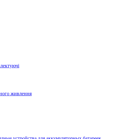
плектуючі
йного живлення
ядные устройства для аккумуляторных батареек