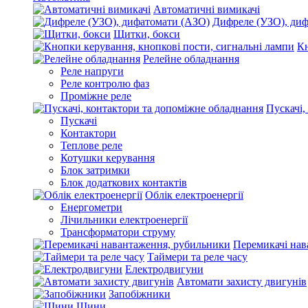
Автоматичні вимикачі
Дифреле (УЗО), ди
Щитки, бокси
Кн
Релейне обладнання
Реле напруги
Реле контролю фаз
Проміжне реле
Пускачі,
Пускачі
Контактори
Теплове реле
Котушки керування
Блок затримки
Блок додаткових контактів
Облік електроенергії
Енергометри
Лічильники електроенергії
Трансформатори струму
Перемикачі нав
Таймери та реле часу
Електродвигуни
Автомати захисту двигунів
Запобіжники
Шини