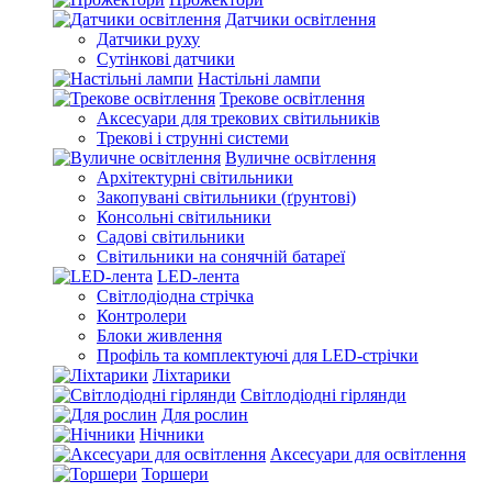
Датчики освітлення
Датчики руху
Сутінкові датчики
Настільні лампи
Трекове освітлення
Аксесуари для трекових світильників
Трекові і струнні системи
Вуличне освітлення
Архітектурні світильники
Закопувані світильники (ґрунтові)
Консольні світильники
Садові світильники
Світильники на сонячній батареї
LED-лента
Світлодіодна стрічка
Контролери
Блоки живлення
Профіль та комплектуючі для LED-стрічки
Ліхтарики
Світлодіодні гірлянди
Для рослин
Нічники
Аксесуари для освітлення
Торшери