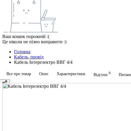
Ваш кошик порожній :(
Це ніколи не пізно виправити :)
Головна
Кабель, провід
Кабель Інтерелектро ВВГ 4/4
0
Все про товар
Опис
Характеристики
Відгуки
Питанн