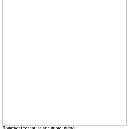
Додаткові товари за вигідною ціною