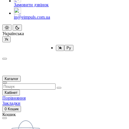
Замовити дзвінок
in@eimpuls.com.ua
Українська
Ук
Ук
Ру
Каталог
Кабінет
Порівняння
Закладки
0
Кошик
Кошик