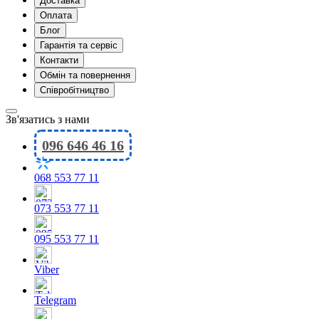
Доставка
Оплата
Блог
Гарантія та сервіс
Контакти
Обмін та повернення
Співробітництво
Зв'язатись з нами
096 646 46 16
068 553 77 11
073 553 77 11
095 553 77 11
Viber
Telegram