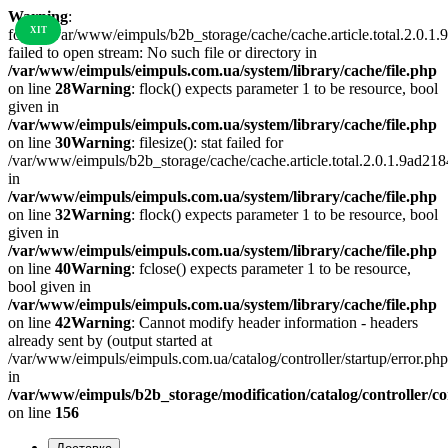
Warning
:
ХІТ
fopen(/var/www/eimpuls/b2b_storage/cache/cache.article.total.2.0
failed to open stream: No such file or directory in
/var/www/eimpuls/eimpuls.com.ua/system/library/cache/file.php
on line
28
Warning
: flock() expects parameter 1 to be resource, bool
given in
/var/www/eimpuls/eimpuls.com.ua/system/library/cache/file.php
on line
30
Warning
: filesize(): stat failed for
/var/www/eimpuls/b2b_storage/cache/cache.article.total.2.0.1.9a
in
/var/www/eimpuls/eimpuls.com.ua/system/library/cache/file.php
on line
32
Warning
: flock() expects parameter 1 to be resource, bool
given in
/var/www/eimpuls/eimpuls.com.ua/system/library/cache/file.php
on line
40
Warning
: fclose() expects parameter 1 to be resource,
bool given in
/var/www/eimpuls/eimpuls.com.ua/system/library/cache/file.php
on line
42
Warning
: Cannot modify header information - headers
already sent by (output started at
/var/www/eimpuls/eimpuls.com.ua/catalog/controller/startup/error.php
in
/var/www/eimpuls/b2b_storage/modification/catalog/controller/
on line
156