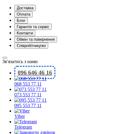
Доставка
Оплата
Блог
Гарантія та сервіс
Контакти
Обмін та повернення
Співробітництво
Зв'язатись з нами
096 646 46 16
068 553 77 11
073 553 77 11
095 553 77 11
Viber
Telegram