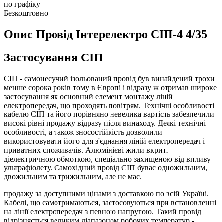
по графіку
Безкоштовно
Опис Провід Інтерелектро СІП-4 4/35
Застосування СІП
СІП - самонесучий ізольований провід був винайдений трохи
менше сорока років тому в Європі і відразу ж отримав широке
застосування як основний елемент монтажу ліній
електропередач, що проходять повітрям. Технічні особливості
кабелю СІП та його порівняно невелика вартість забезпечили
високі рівні продажу відразу після винаходу. Деякі технічні
особливості, а також зносостійкість дозволили
використовувати його для з'єднання ліній електропередач і
приватних споживачів. Алюмінієві жили вкриті
діелектричною обмоткою, спеціально захищеною від впливу
ультрафіолету. Самохідний провід СІП буває одножильним,
двожильним та трижильним, але не має.
продажу за доступними цінами з доставкою по всій Україні.
Кабелі, що самотримаються, застосовуються при встановленні
на лінії електропередач з певною напругою. Такий провід
відрізняється великим діапазоном робочих температур -