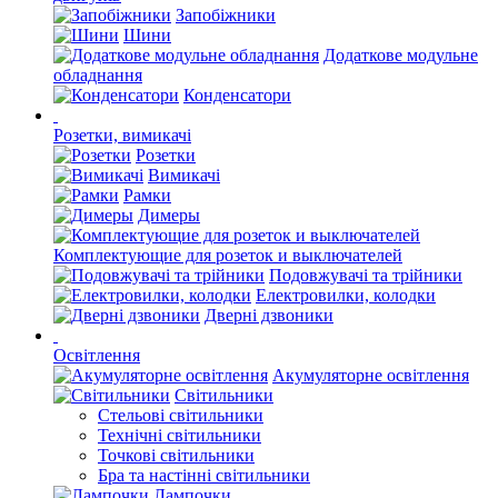
Запобіжники
Шини
Додаткове модульне
обладнання
Конденсатори
Розетки, вимикачі
Розетки
Вимикачі
Рамки
Димеры
Комплектующие для розеток и выключателей
Подовжувачі та трійники
Електровилки, колодки
Дверні дзвоники
Освітлення
Акумуляторне освітлення
Світильники
Стельові світильники
Технічні світильники
Точкові світильники
Бра та настінні світильники
Лампочки