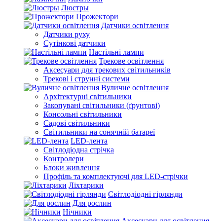
Люстры
Прожектори
Датчики освітлення
Датчики руху
Сутінкові датчики
Настільні лампи
Трекове освітлення
Аксесуари для трекових світильників
Трекові і струнні системи
Вуличне освітлення
Архітектурні світильники
Закопувані світильники (ґрунтові)
Консольні світильники
Садові світильники
Світильники на сонячній батареї
LED-лента
Світлодіодна стрічка
Контролери
Блоки живлення
Профіль та комплектуючі для LED-стрічки
Ліхтарики
Світлодіодні гірлянди
Для рослин
Нічники
Аксесуари для освітлення