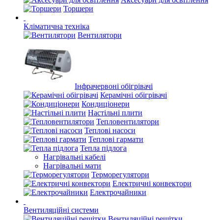
Торшери
Кліматична техніка
Вентилятори
Інфрачервоні обігрівачі
Керамічні обігрівачі
Кондиціонери
Настільні плити
Тепловентилятори
Теплові насоси
Теплові гармати
Тепла підлога
Нагрівальні кабелі
Нагрівальні мати
Терморегулятори
Електричні конвектори
Електрочайники
Вентиляційні системи
Вентиляційні решітки