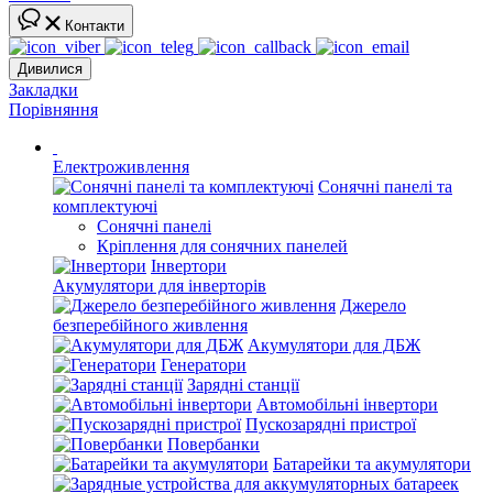
Контакти
Дивилися
Закладки
Порівняння
Електроживлення
Сонячні панелі та
комплектуючі
Сонячні панелі
Кріплення для сонячних панелей
Інвертори
Акумулятори для інверторів
Джерело
безперебійного живлення
Акумулятори для ДБЖ
Генератори
Зарядні станції
Автомобільні інвертори
Пускозарядні пристрої
Повербанки
Батарейки та акумулятори