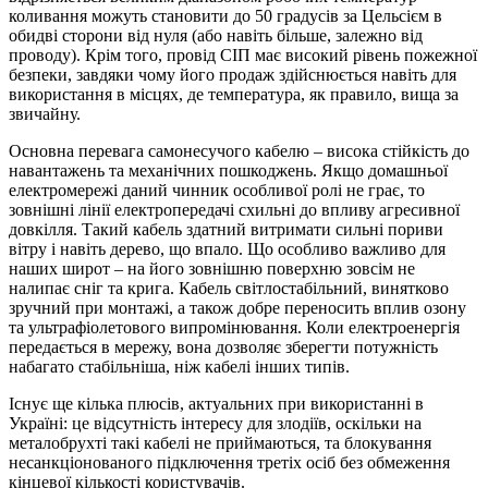
коливання можуть становити до 50 градусів за Цельсієм в
обидві сторони від нуля (або навіть більше, залежно від
проводу). Крім того, провід СІП має високий рівень пожежної
безпеки, завдяки чому його продаж здійснюється навіть для
використання в місцях, де температура, як правило, вища за
звичайну.
Основна перевага самонесучого кабелю – висока стійкість до
навантажень та механічних пошкоджень. Якщо домашньої
електромережі даний чинник особливої ролі не грає, то
зовнішні лінії електропередачі схильні до впливу агресивної
довкілля. Такий кабель здатний витримати сильні пориви
вітру і навіть дерево, що впало. Що особливо важливо для
наших широт – на його зовнішню поверхню зовсім не
налипає сніг та крига. Кабель світлостабільний, винятково
зручний при монтажі, а також добре переносить вплив озону
та ультрафіолетового випромінювання. Коли електроенергія
передається в мережу, вона дозволяє зберегти потужність
набагато стабільніша, ніж кабелі інших типів.
Існує ще кілька плюсів, актуальних при використанні в
Україні: це відсутність інтересу для злодіїв, оскільки на
металобрухті такі кабелі не приймаються, та блокування
несанкціонованого підключення третіх осіб без обмеження
кінцевої кількості користувачів.