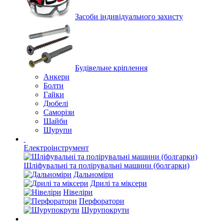
Засоби індивідуального захисту
Будівельне кріплення
Анкери
Болти
Гайки
Дюбелі
Саморізи
Шайби
Шурупи
Електроінструмент
Шліфувальні та полірувальні машини (болгарки)
Дальноміри
Дрилі та міксери
Нівеліри
Перфоратори
Шурупокрути