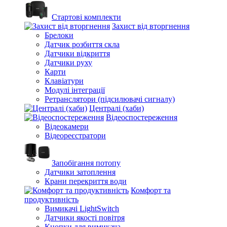
Стартові комплекти
Захист від вторгнення
Брелоки
Датчик розбиття скла
Датчики відкриття
Датчики руху
Карти
Клавіатури
Модулі інтеграції
Ретранслятори (підсилювачі сигналу)
Централі (хаби)
Відеоспостереження
Відеокамери
Відеореєстратори
Запобігання потопу
Датчики затоплення
Крани перекриття води
Комфорт та
продуктивність
Вимикачі LightSwitch
Датчики якості повітря
Кнопки для вимикача