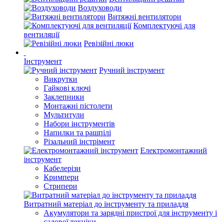
Воздуховоди
Витяжні вентилятори
Комплектуючі для
вентиляції
Ревізійні люки
Інструмент
Ручний інструмент
Викрутки
Гайкові ключі
Заклепники
Монтажні пістолети
Мультитули
Набори інструментів
Напилки та рашпілі
Різальний інстрімент
Електромонтажний
інструмент
Кабелерізи
Кримпери
Стрипери
Витратний матеріал до інструменту та приладдя
Акумулятори та зарядні пристрої для інструменту і
садової техніки