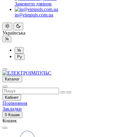
Замовити дзвінок
in@eimpuls.com.ua
Українська
Ук
Ук
Ру
Каталог
Кабінет
Порівняння
Закладки
0
Кошик
Кошик