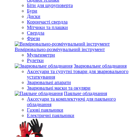
Біти для шуруповерта
Бури
Диски
Корончасті свердла
Мітчики та плашки
Свердла
Фрези
Вимірювально-розмічувальний інструмент
Мультиметри
Рулетки
Зварювальне обладнання
Аксесуари та супутні товари для зварювального
устаткування
Зварювальні апарати
Зварювальні маски та окуляри
Паяльне обладнання
Аксесуари та комплектуючі для паяльного
обладнання
Газові паяльники
Електричні паяльники