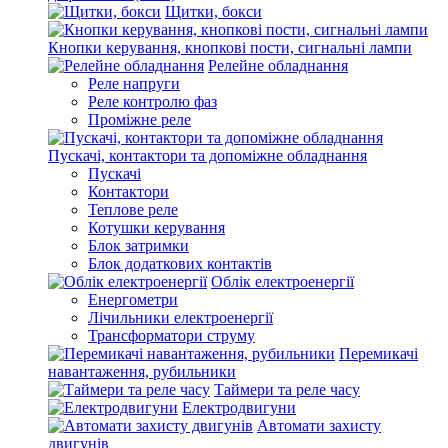
Щитки, бокси
Кнопки керування, кнопкові пости, сигнальні лампи
Релейне обладнання
Реле напруги
Реле контролю фаз
Проміжне реле
Пускачі, контактори та допоміжне обладнання
Пускачі
Контактори
Теплове реле
Котушки керування
Блок затримки
Блок додаткових контактів
Облік електроенергії
Енергометри
Лічильники електроенергії
Трансформатори струму
Перемикачі
навантаження, рубильники
Таймери та реле часу
Електродвигуни
Автомати захисту
двигунів