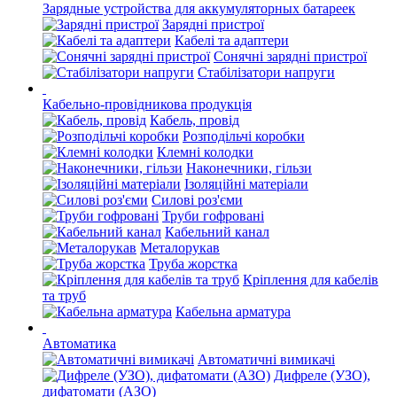
Зарядные устройства для аккумуляторных батареек
Зарядні пристрої
Кабелі та адаптери
Сонячні зарядні пристрої
Стабілізатори напруги
Кабельно-провідникова продукція
Кабель, провід
Розподільчі коробки
Клемні колодки
Наконечники, гільзи
Ізоляційні матеріали
Силові роз'єми
Труби гофровані
Кабельний канал
Металорукав
Труба жорстка
Кріплення для кабелів
та труб
Кабельна арматура
Автоматика
Автоматичні вимикачі
Дифреле (УЗО),
дифатомати (АЗО)