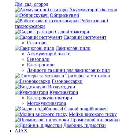
Дім, сад, огород
Акумуляторні сікатори
Обприскувачі
Роботизовані
газонокосарки
Садові трактори
Садовий інструмент
Секатори
Ланцюгові пили
Акумуляторні пилки
Бензопили
Електропили
Ланцюги та шини для ланцюгових пил
Тримери та мотокоси
Газонокосарки
Воздуходуви
Культиватори
Електрокультиватори
Мотокультиватори
Садові подрібнювачі
Мойки високого тиску
Промислові пилосмоки
Драбини, підмостки
AJAX