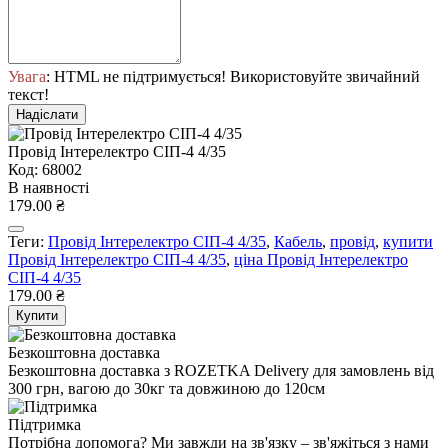
Увага
: HTML не підтримується! Використовуйте звичайний
текст!
Надіслати
Провід Інтерелектро СІП-4 4/35
Код: 68002
В наявності
179.00 ₴
Теги:
Провід Інтерелектро СІП-4 4/35
,
Кабель
,
провід
,
купити
Провід Інтерелектро СІП-4 4/35
,
ціна Провід Інтерелектро
СІП-4 4/35
179.00 ₴
Купити
Безкоштовна доставка
Безкоштовна доставка з ROZETKA Delivery для замовлень від
300 грн, вагою до 30кг та довжиною до 120см
Підтримка
Потрібна допомога? Ми завжди на зв'язку – зв'яжіться з нами