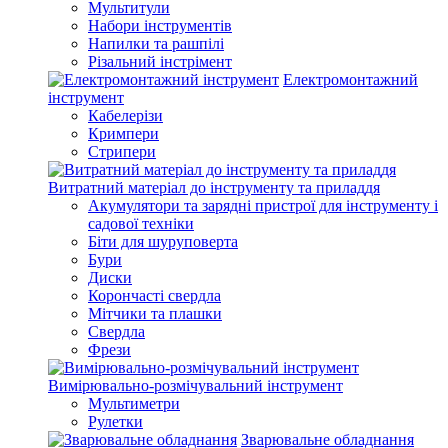
Мультитули
Набори інструментів
Напилки та рашпілі
Різальний інстрімент
Електромонтажний
інструмент
Кабелерізи
Кримпери
Стрипери
Витратний матеріал до інструменту та приладдя
Акумулятори та зарядні пристрої для інструменту і
садової техніки
Біти для шуруповерта
Бури
Диски
Корончасті свердла
Мітчики та плашки
Свердла
Фрези
Вимірювально-розмічувальний інструмент
Мультиметри
Рулетки
Зварювальне обладнання