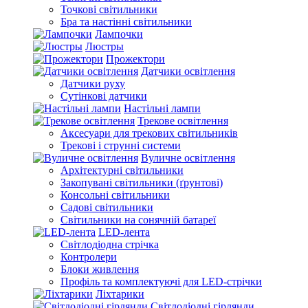
Точкові світильники
Бра та настінні світильники
Лампочки
Люстры
Прожектори
Датчики освітлення
Датчики руху
Сутінкові датчики
Настільні лампи
Трекове освітлення
Аксесуари для трекових світильників
Трекові і струнні системи
Вуличне освітлення
Архітектурні світильники
Закопувані світильники (ґрунтові)
Консольні світильники
Садові світильники
Світильники на сонячній батареї
LED-лента
Світлодіодна стрічка
Контролери
Блоки живлення
Профіль та комплектуючі для LED-стрічки
Ліхтарики
Світлодіодні гірлянди