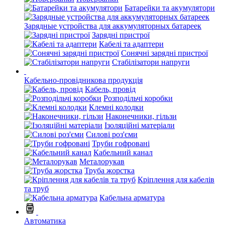
Батарейки та акумулятори
Зарядные устройства для аккумуляторных батареек
Зарядні пристрої
Кабелі та адаптери
Сонячні зарядні пристрої
Стабілізатори напруги
Кабельно-провідникова продукція
Кабель, провід
Розподільчі коробки
Клемні колодки
Наконечники, гільзи
Ізоляційні матеріали
Силові роз'єми
Труби гофровані
Кабельний канал
Металорукав
Труба жорстка
Кріплення для кабелів
та труб
Кабельна арматура
Автоматика