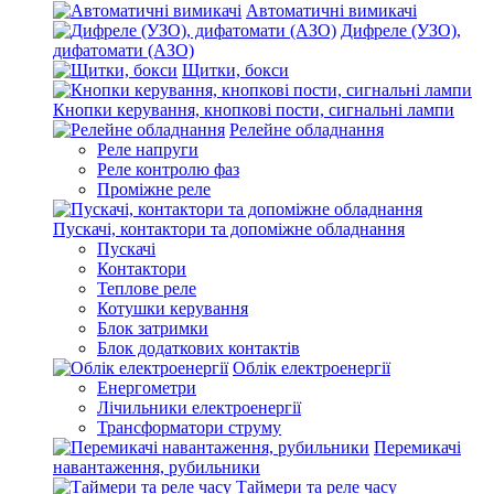
Автоматичні вимикачі
Дифреле (УЗО),
дифатомати (АЗО)
Щитки, бокси
Кнопки керування, кнопкові пости, сигнальні лампи
Релейне обладнання
Реле напруги
Реле контролю фаз
Проміжне реле
Пускачі, контактори та допоміжне обладнання
Пускачі
Контактори
Теплове реле
Котушки керування
Блок затримки
Блок додаткових контактів
Облік електроенергії
Енергометри
Лічильники електроенергії
Трансформатори струму
Перемикачі
навантаження, рубильники
Таймери та реле часу