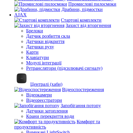
Промислові пилосмоки
Драбини, підмостки
AJAX
Стартові комплекти
Захист від вторгнення
Брелоки
Датчик розбиття скла
Датчики відкриття
Датчики руху
Карти
Клавіатури
Модулі інтеграції
Ретранслятори (підсилювачі сигналу)
Централі (хаби)
Відеоспостереження
Відеокамери
Відеореєстратори
Запобігання потопу
Датчики затоплення
Крани перекриття води
Комфорт та
продуктивність
Вимикачі LightSwitch