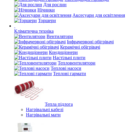
Для рослин
Нічники
Аксесуари для освітлення
Торшери
Кліматична техніка
Вентилятори
Інфрачервоні обігрівачі
Керамічні обігрівачі
Кондиціонери
Настільні плити
Тепловентилятори
Теплові насоси
Теплові гармати
Тепла підлога
Нагрівальні кабелі
Нагрівальні мати