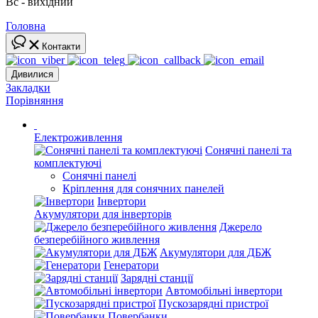
Вс - вихідний
Головна
Контакти
Дивилися
Закладки
Порівняння
Електроживлення
Сонячні панелі та
комплектуючі
Сонячні панелі
Кріплення для сонячних панелей
Інвертори
Акумулятори для інверторів
Джерело
безперебійного живлення
Акумулятори для ДБЖ
Генератори
Зарядні станції
Автомобільні інвертори
Пускозарядні пристрої
Повербанки