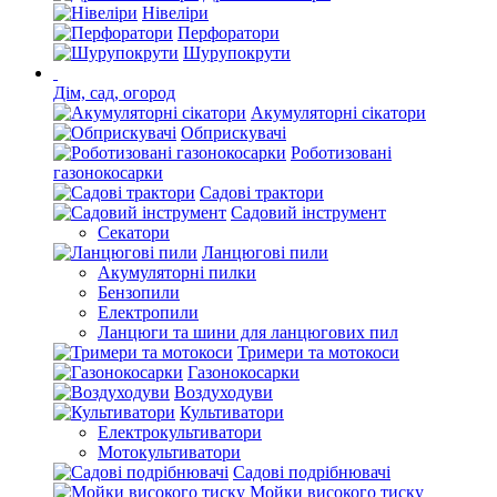
Нівеліри
Перфоратори
Шурупокрути
Дім, сад, огород
Акумуляторні сікатори
Обприскувачі
Роботизовані
газонокосарки
Садові трактори
Садовий інструмент
Секатори
Ланцюгові пили
Акумуляторні пилки
Бензопили
Електропили
Ланцюги та шини для ланцюгових пил
Тримери та мотокоси
Газонокосарки
Воздуходуви
Культиватори
Електрокультиватори
Мотокультиватори
Садові подрібнювачі
Мойки високого тиску