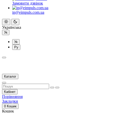
Замовити дзвінок
in@eimpuls.com.ua
Українська
Ук
Ук
Ру
Каталог
Кабінет
Порівняння
Закладки
0
Кошик
Кошик