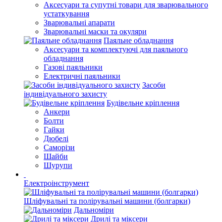
Аксесуари та супутні товари для зварювального
устаткування
Зварювальні апарати
Зварювальні маски та окуляри
Паяльне обладнання
Аксесуари та комплектуючі для паяльного
обладнання
Газові паяльники
Електричні паяльники
Засоби
індивідуального захисту
Будівельне кріплення
Анкери
Болти
Гайки
Дюбелі
Саморізи
Шайби
Шурупи
Електроінструмент
Шліфувальні та полірувальні машини (болгарки)
Дальноміри
Дрилі та міксери