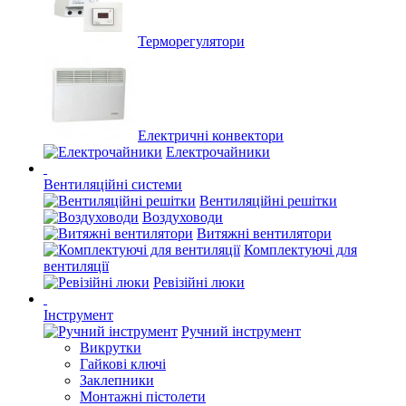
Терморегулятори
Електричні конвектори
Електрочайники
Вентиляційні системи
Вентиляційні решітки
Воздуховоди
Витяжні вентилятори
Комплектуючі для
вентиляції
Ревізійні люки
Інструмент
Ручний інструмент
Викрутки
Гайкові ключі
Заклепники
Монтажні пістолети