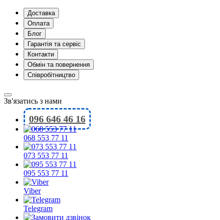
Доставка
Оплата
Блог
Гарантія та сервіс
Контакти
Обмін та повернення
Співробітництво
Зв'язатись з нами
096 646 46 16
068 553 77 11
073 553 77 11
095 553 77 11
Viber
Telegram