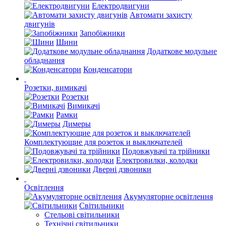
Електродвигуни
Автомати захисту
двигунів
Запобіжники
Шини
Додаткове модульне
обладнання
Конденсатори
Розетки, вимикачі
Розетки
Вимикачі
Рамки
Димеры
Комплектующие для розеток и выключателей
Подовжувачі та трійники
Електровилки, колодки
Дверні дзвоники
Освітлення
Акумуляторне освітлення
Світильники
Стельові світильники
Технічні світильники