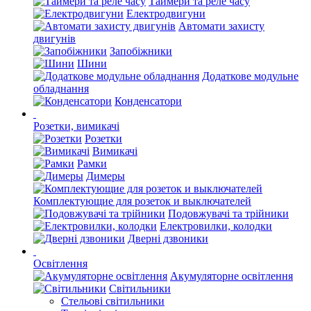
Таймери та реле часу
Електродвигуни
Автомати захисту
двигунів
Запобіжники
Шини
Додаткове модульне
обладнання
Конденсатори
Розетки, вимикачі
Розетки
Вимикачі
Рамки
Димеры
Комплектующие для розеток и выключателей
Подовжувачі та трійники
Електровилки, колодки
Дверні дзвоники
Освітлення
Акумуляторне освітлення
Світильники
Стельові світильники