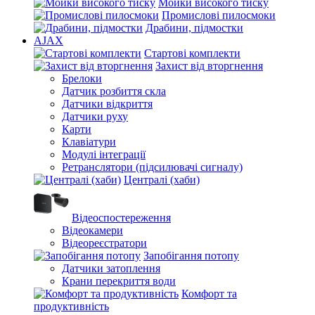
Мойки високого тиску
Промислові пилосмоки
Драбини, підмостки
AJAX
Стартові комплекти
Захист від вторгнення
Брелоки
Датчик розбиття скла
Датчики відкриття
Датчики руху
Карти
Клавіатури
Модулі інтеграції
Ретранслятори (підсилювачі сигналу)
Централі (хаби)
Відеоспостереження
Відеокамери
Відеореєстратори
Запобігання потопу
Датчики затоплення
Крани перекриття води
Комфорт та
продуктивність