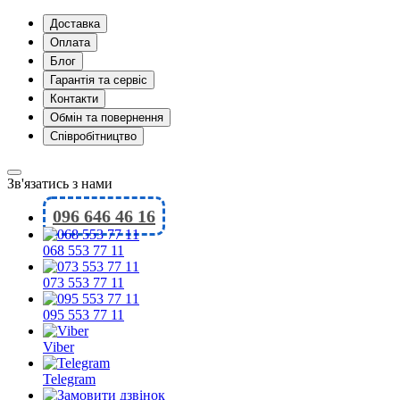
Доставка
Оплата
Блог
Гарантія та сервіс
Контакти
Обмін та повернення
Співробітництво
Зв'язатись з нами
096 646 46 16
068 553 77 11
073 553 77 11
095 553 77 11
Viber
Telegram