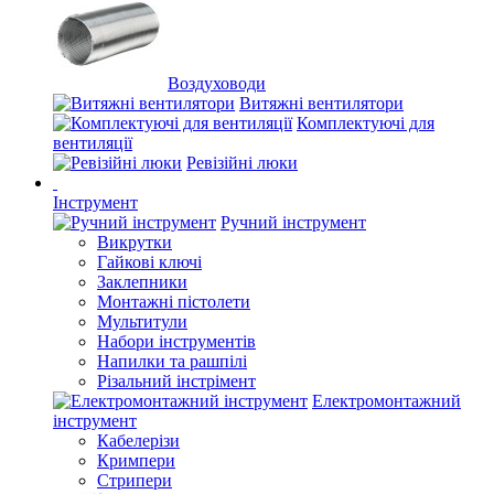
Воздуховоди
Витяжні вентилятори
Комплектуючі для
вентиляції
Ревізійні люки
Інструмент
Ручний інструмент
Викрутки
Гайкові ключі
Заклепники
Монтажні пістолети
Мультитули
Набори інструментів
Напилки та рашпілі
Різальний інстрімент
Електромонтажний
інструмент
Кабелерізи
Кримпери
Стрипери