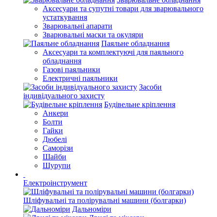
Аксесуари та супутні товари для зварювального
устаткування
Зварювальні апарати
Зварювальні маски та окуляри
Паяльне обладнання
Аксесуари та комплектуючі для паяльного
обладнання
Газові паяльники
Електричні паяльники
Засоби
індивідуального захисту
Будівельне кріплення
Анкери
Болти
Гайки
Дюбелі
Саморізи
Шайби
Шурупи
Електроінструмент
Шліфувальні та полірувальні машини (болгарки)
Дальноміри