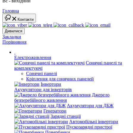
Вс - вихідний
Головна
Контакти
Дивилися
Закладки
Порівняння
Електроживлення
Сонячні панелі та
комплектуючі
Сонячні панелі
Кріплення для сонячних панелей
Інвертори
Акумулятори для інверторів
Джерело
безперебійного живлення
Акумулятори для ДБЖ
Генератори
Зарядні станції
Автомобільні інвертори
Пускозарядні пристрої
Повербанки