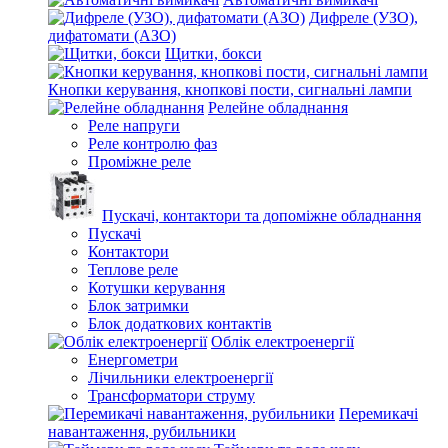
Дифреле (УЗО),
дифатомати (АЗО)
Щитки, бокси
Кнопки керування, кнопкові пости, сигнальні лампи
Релейне обладнання
Реле напруги
Реле контролю фаз
Проміжне реле
Пускачі, контактори та допоміжне обладнання
Пускачі
Контактори
Теплове реле
Котушки керування
Блок затримки
Блок додаткових контактів
Облік електроенергії
Енергометри
Лічильники електроенергії
Трансформатори струму
Перемикачі
навантаження, рубильники