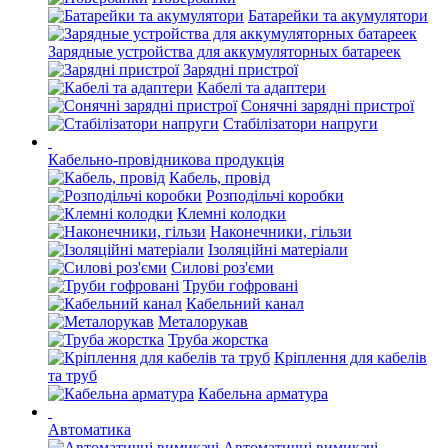
Батарейки та акумулятори
Зарядные устройства для аккумуляторных батареек
Зарядні пристрої
Кабелі та адаптери
Сонячні зарядні пристрої
Стабілізатори напруги
Кабельно-провідникова продукція
Кабель, провід
Розподільчі коробки
Клемні колодки
Наконечники, гільзи
Ізоляційні матеріали
Силові роз'єми
Труби гофровані
Кабельний канал
Металорукав
Труба жорстка
Кріплення для кабелів
та труб
Кабельна арматура
Автоматика
Автоматичні вимикачі