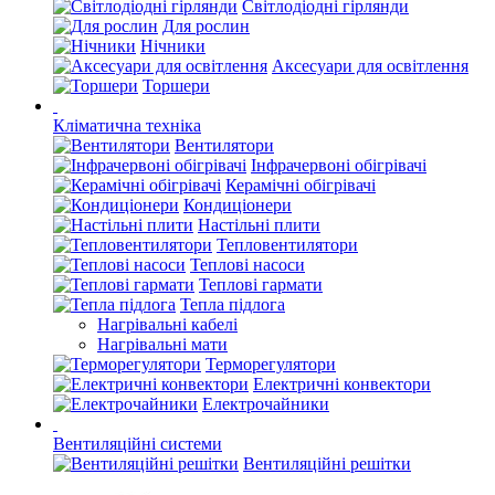
Світлодіодні гірлянди
Для рослин
Нічники
Аксесуари для освітлення
Торшери
Кліматична техніка
Вентилятори
Інфрачервоні обігрівачі
Керамічні обігрівачі
Кондиціонери
Настільні плити
Тепловентилятори
Теплові насоси
Теплові гармати
Тепла підлога
Нагрівальні кабелі
Нагрівальні мати
Терморегулятори
Електричні конвектори
Електрочайники
Вентиляційні системи
Вентиляційні решітки