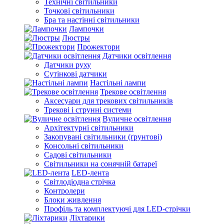
Технічні світильники
Точкові світильники
Бра та настінні світильники
Лампочки
Люстры
Прожектори
Датчики освітлення
Датчики руху
Сутінкові датчики
Настільні лампи
Трекове освітлення
Аксесуари для трекових світильників
Трекові і струнні системи
Вуличне освітлення
Архітектурні світильники
Закопувані світильники (ґрунтові)
Консольні світильники
Садові світильники
Світильники на сонячній батареї
LED-лента
Світлодіодна стрічка
Контролери
Блоки живлення
Профіль та комплектуючі для LED-стрічки
Ліхтарики