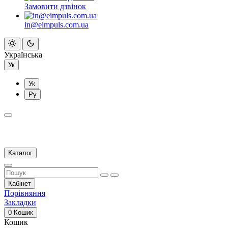
Замовити дзвінок
in@eimpuls.com.ua
Українська
Ук
Ук
Ру
Каталог
Кабінет
Порівняння
Закладки
0
Кошик
Кошик