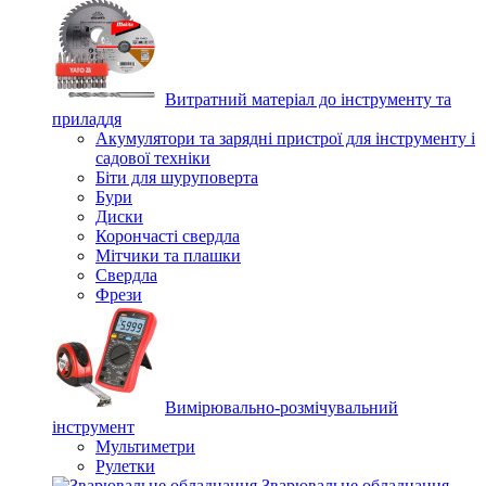
Витратний матеріал до інструменту та
приладдя
Акумулятори та зарядні пристрої для інструменту і
садової техніки
Біти для шуруповерта
Бури
Диски
Корончасті свердла
Мітчики та плашки
Свердла
Фрези
Вимірювально-розмічувальний
інструмент
Мультиметри
Рулетки
Зварювальне обладнання