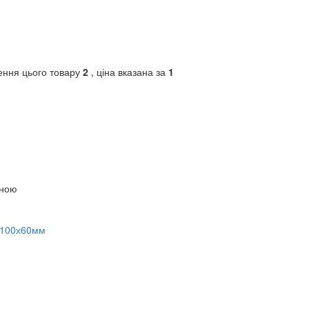
ення цього товару
2
, ціна вказана за
1
іною
 100х60мм