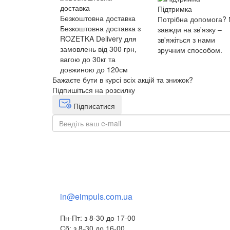
Підтримка
Безкоштовна доставка
Потрібна допомога?
Безкоштовна доставка з
завжди на зв'язку –
ROZETKA Delivery для
зв'яжіться з нами
замовлень від 300 грн,
зручним способом.
вагою до 30кг та
довжиною до 120см
Бажаєте бути в курсі всіх акцій та знижок?
Підпишіться на розсилку
Підписатися
+38(068) 553 77 11
+38(073) 553 77 11
+38(095) 553 77 11
in@eimpuls.com.ua
Пн-Пт: з 8-30 до 17-00
Сб: з 8-30 до 16-00