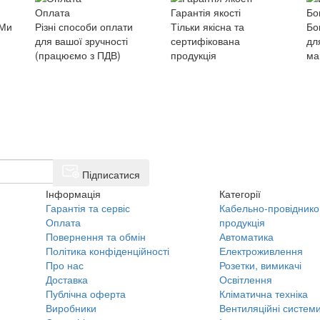
Оплата
Гарантія якості
Бо
 Ми
Різні способи оплати
Тільки якісна та
Бо
для вашої зручності
сертифікована
дл
(працюємо з ПДВ)
продукція
ма
Підписатися
Інформація
Категорії
Гарантія та сервіс
Кабельно-провіднико
Оплата
продукція
Повернення та обмін
Автоматика
Політика конфіденційності
Електроживлення
Про нас
Розетки, вимикачі
Доставка
Освітлення
Публічна оферта
Кліматична техніка
Виробники
Вентиляційні систем