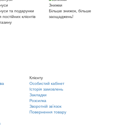
нуси
Знижки
нуси та подарунки
Більше знижок, більше
я постійних клієнтів
заощаджень!
газину
Клієнту
ва
Особистий кабінет
Історія замовлень
Закладки
Розсилка
Зворотній зв’язок
Повернення товару
и