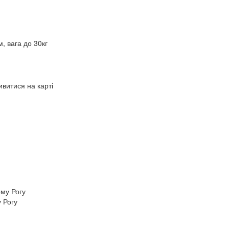
 вага до 30кг
витися на карті
 Рогу