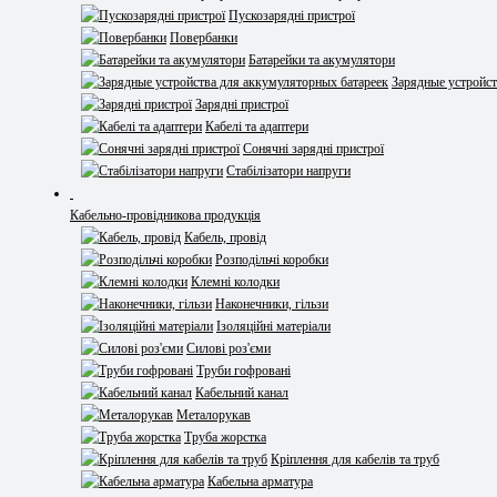
Пускозарядні пристрої
Повербанки
Батарейки та акумулятори
Зарядные устройст
Зарядні пристрої
Кабелі та адаптери
Сонячні зарядні пристрої
Стабілізатори напруги
Кабельно-провідникова продукція
Кабель, провід
Розподільчі коробки
Клемні колодки
Наконечники, гільзи
Ізоляційні матеріали
Силові роз'єми
Труби гофровані
Кабельний канал
Металорукав
Труба жорстка
Кріплення для кабелів та труб
Кабельна арматура