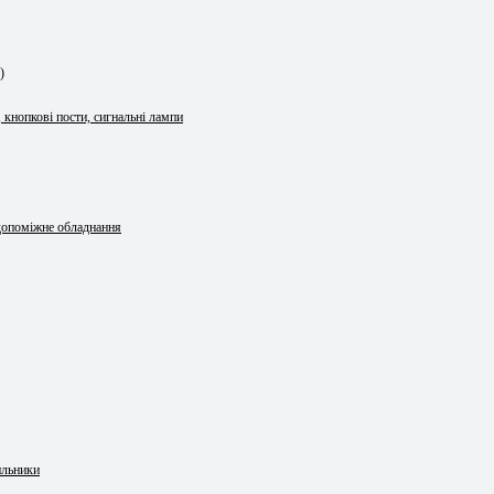
)
 кнопкові пости, сигнальні лампи
 допоміжне обладнання
ильники