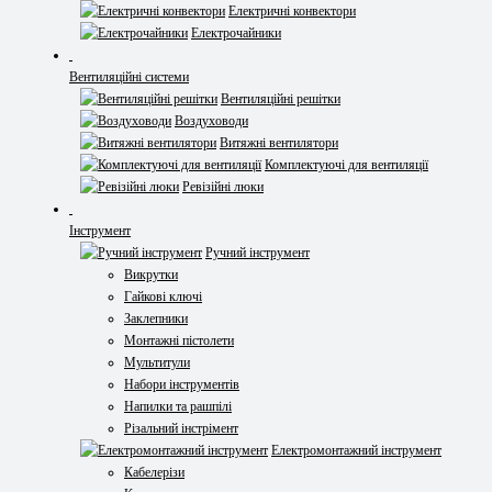
Електричні конвектори
Електрочайники
Вентиляційні системи
Вентиляційні решітки
Воздуховоди
Витяжні вентилятори
Комплектуючі для вентиляції
Ревізійні люки
Інструмент
Ручний інструмент
Викрутки
Гайкові ключі
Заклепники
Монтажні пістолети
Мультитули
Набори інструментів
Напилки та рашпілі
Різальний інстрімент
Електромонтажний інструмент
Кабелерізи