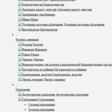
Електродвигуни
Автомати захисту двигунів
Запобіжники
Шини
Додаткове модульне обладнання
Конденсатори
Розетки, вимикачі
Розетки
Вимикачі
Рамки
Димеры
Комплектующие для роз
Подовжувачі та трійники
Електровилки, колодки
Дверні дзвоники
Освітлення
Акумуляторне освітлення
Світильники
Стельові світильники
Технічні світильники