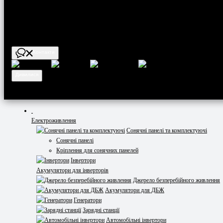
Вс - вихідний
Контакти
Дивилися
Електроживлення
Сонячні панелі та комплектуючі
Сонячні панелі
Кріплення для сонячних панелей
Інвертори
Акумулятори для інверторів
Джерело безперебійного живлення
Акумулятори для ДБЖ
Генератори
Зарядні станції
Автомобільні інвертори