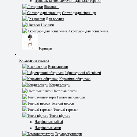
Профіль та комплектуючі для LED-стрічки
Ліхтарики
Світлодіодні гірлянди
Для рослин
Нічники
Аксесуари для освітлення
Торшери
Кліматична техніка
Вентилятори
Інфрачервоні обігрівачі
Керамічні обігрівачі
Кондиціонери
Настільні плити
Тепловентилятори
Теплові насоси
Теплові гармати
Тепла підлога
Нагрівальні кабелі
Нагрівальні мати
Терморегулятори