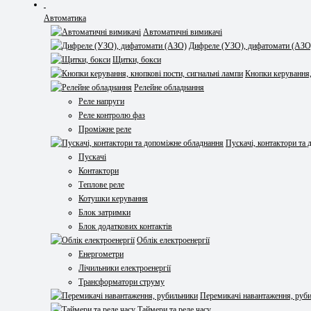
Автоматика
Автоматичні вимикачі
Дифреле (УЗО), дифатомати (АЗО
Щитки, бокси
Кнопки керування,
Релейне обладнання
Реле напруги
Реле контролю фаз
Проміжне реле
Пускачі, контактори та
Пускачі
Контактори
Теплове реле
Котушки керування
Блок затримки
Блок додаткових контактів
Облік електроенергії
Енергометри
Лічильники електроенергії
Трансформатори струму
Перемикачі навантаження, руб
Таймери та реле часу