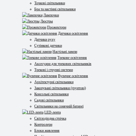
Точкові світильники
Бра та настінні світильники
Лампочки
Люстры
Прожектори
Датчики освітлення
Датчики руху
Сутінкові датчики
Настільні лампи
Трекове освітлення
Аксесуари для трекових світильників
Трекові і струнні системи
Вуличне освітлення
Архітектурні світильники
Закопувані світильники (ґрунтові)
Консольні світильники
Садові світильники
Світильники на сонячній батареї
LED-лента
Світлодіодна стрічка
Контролери
Блоки живлення