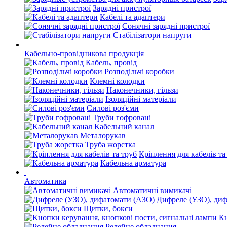
Зарядні пристрої
Кабелі та адаптери
Сонячні зарядні пристрої
Стабілізатори напруги
Кабельно-провідникова продукція
Кабель, провід
Розподільчі коробки
Клемні колодки
Наконечники, гільзи
Ізоляційні матеріали
Силові роз'єми
Труби гофровані
Кабельний канал
Металорукав
Труба жорстка
Кріплення для кабелів та
Кабельна арматура
Автоматика
Автоматичні вимикачі
Дифреле (УЗО), ди
Щитки, бокси
Кн
Релейне обладнання