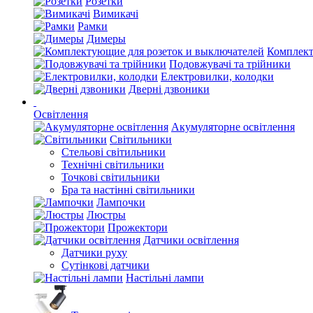
Розетки
Вимикачі
Рамки
Димеры
Комплект
Подовжувачі та трійники
Електровилки, колодки
Дверні дзвоники
Освітлення
Акумуляторне освітлення
Світильники
Стельові світильники
Технічні світильники
Точкові світильники
Бра та настінні світильники
Лампочки
Люстры
Прожектори
Датчики освітлення
Датчики руху
Сутінкові датчики
Настільні лампи