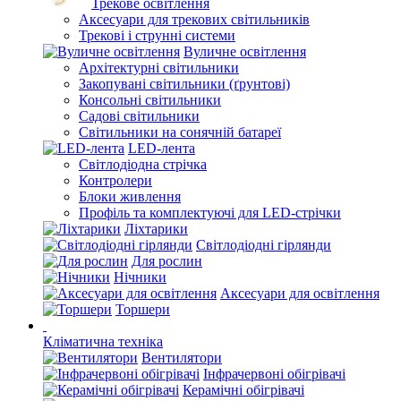
Трекове освітлення
Аксесуари для трекових світильників
Трекові і струнні системи
Вуличне освітлення
Архітектурні світильники
Закопувані світильники (ґрунтові)
Консольні світильники
Садові світильники
Світильники на сонячній батареї
LED-лента
Світлодіодна стрічка
Контролери
Блоки живлення
Профіль та комплектуючі для LED-стрічки
Ліхтарики
Світлодіодні гірлянди
Для рослин
Нічники
Аксесуари для освітлення
Торшери
Кліматична техніка
Вентилятори
Інфрачервоні обігрівачі
Керамічні обігрівачі