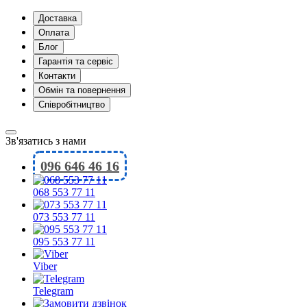
Доставка
Оплата
Блог
Гарантія та сервіс
Контакти
Обмін та повернення
Співробітництво
Зв'язатись з нами
096 646 46 16
068 553 77 11
073 553 77 11
095 553 77 11
Viber
Telegram