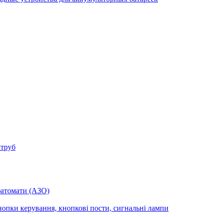
 труб
фатомати (АЗО)
опки керування, кнопкові пости, сигнальні лампи