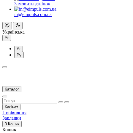
Замовити дзвінок
in@eimpuls.com.ua
Українська
Ук
Ук
Ру
Каталог
Кабінет
Порівняння
Закладки
0
Кошик
Кошик