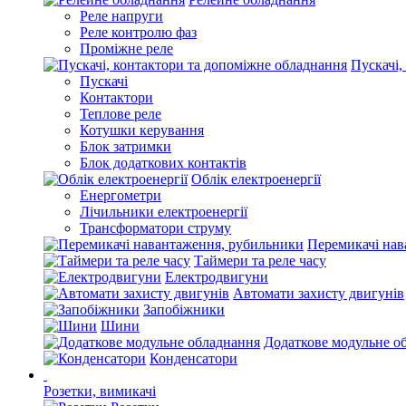
Реле напруги
Реле контролю фаз
Проміжне реле
Пускачі,
Пускачі
Контактори
Теплове реле
Котушки керування
Блок затримки
Блок додаткових контактів
Облік електроенергії
Енергометри
Лічильники електроенергії
Трансформатори струму
Перемикачі нав
Таймери та реле часу
Електродвигуни
Автомати захисту двигунів
Запобіжники
Шини
Додаткове модульне о
Конденсатори
Розетки, вимикачі