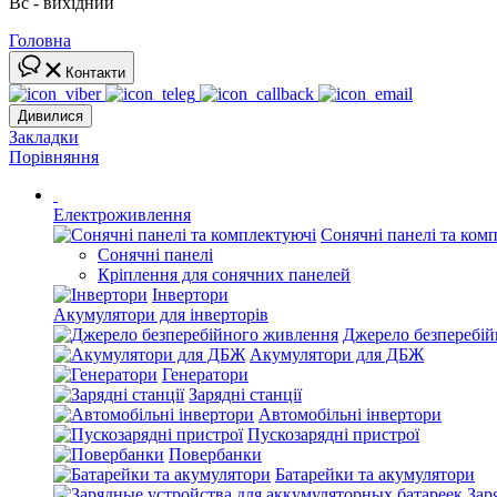
Вс - вихідний
Головна
Контакти
Дивилися
Закладки
Порівняння
Електроживлення
Сонячні панелі та ком
Сонячні панелі
Кріплення для сонячних панелей
Інвертори
Акумулятори для інверторів
Джерело безперебі
Акумулятори для ДБЖ
Генератори
Зарядні станції
Автомобільні інвертори
Пускозарядні пристрої
Повербанки
Батарейки та акумулятори
Зар