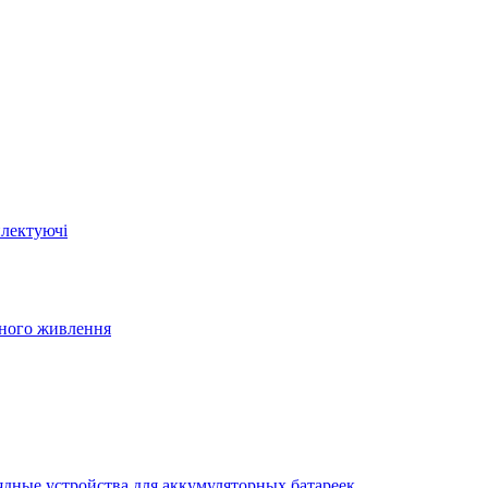
плектуючі
йного живлення
ядные устройства для аккумуляторных батареек