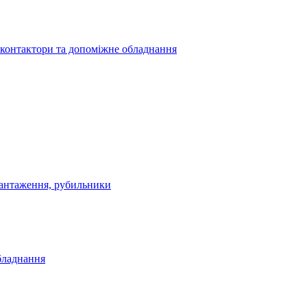
 контактори та допоміжне обладнання
антаження, рубильники
бладнання