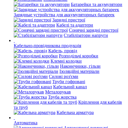
Батарейки та акумулятори
Зарядные устройства для аккумуляторных батареек
Зарядні пристрої
Кабелі та адаптери
Сонячні зарядні пристрої
Стабілізатори напруги
Кабельно-провідникова продукція
Кабель, провід
Розподільчі коробки
Клемні колодки
Наконечники, гільзи
Ізоляційні матеріали
Силові роз'єми
Труби гофровані
Кабельний канал
Металорукав
Труба жорстка
Кріплення для кабелів
та труб
Кабельна арматура
Автоматика
Автоматичні вимикачі