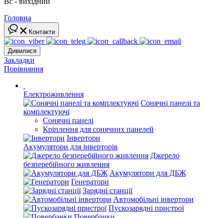
Вс - вихідний
Головна
Контакти
Дивилися
Закладки
Порівняння
Електроживлення
Сонячні панелі та
комплектуючі
Сонячні панелі
Кріплення для сонячних панелей
Інвертори
Акумулятори для інверторів
Джерело
безперебійного живлення
Акумулятори для ДБЖ
Генератори
Зарядні станції
Автомобільні інвертори
Пускозарядні пристрої
Повербанки