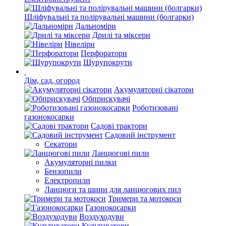
Шліфувальні та полірувальні машини (болгарки)
Дальноміри
Дрилі та міксери
Нівеліри
Перфоратори
Шурупокрути
Дім, сад, огород
Акумуляторні сікатори
Обприскувачі
Роботизовані
газонокосарки
Садові трактори
Садовий інструмент
Секатори
Ланцюгові пили
Акумуляторні пилки
Бензопили
Електропили
Ланцюги та шини для ланцюгових пил
Тримери та мотокоси
Газонокосарки
Воздуходуви
Культиватори