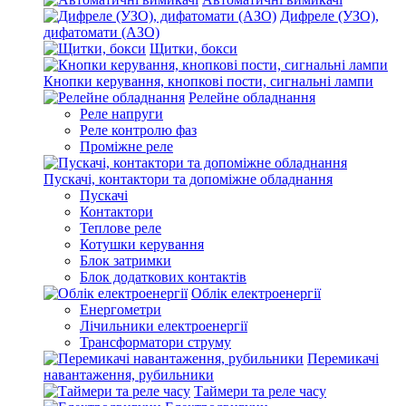
Дифреле (УЗО),
дифатомати (АЗО)
Щитки, бокси
Кнопки керування, кнопкові пости, сигнальні лампи
Релейне обладнання
Реле напруги
Реле контролю фаз
Проміжне реле
Пускачі, контактори та допоміжне обладнання
Пускачі
Контактори
Теплове реле
Котушки керування
Блок затримки
Блок додаткових контактів
Облік електроенергії
Енергометри
Лічильники електроенергії
Трансформатори струму
Перемикачі
навантаження, рубильники
Таймери та реле часу