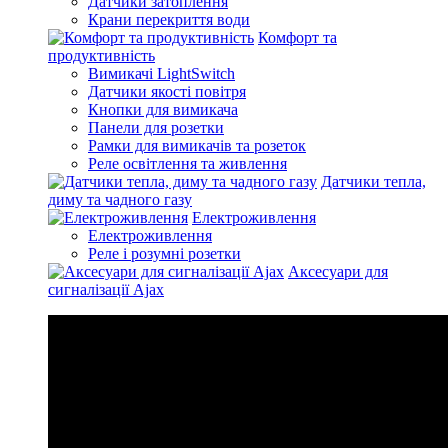
Датчики затоплення
Крани перекриття води
Комфорт та
продуктивність
Вимикачі LightSwitch
Датчики якості повітря
Кнопки для вимикача
Панели для розетки
Рамки для вимикачів та розеток
Реле освітлення та живлення
Датчики тепла,
диму та чадного газу
Електроживлення
Електроживлення
Реле і розумні розетки
Аксесуари для
сигналізації Ajax