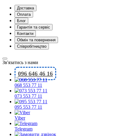
Доставка
Оплата
Блог
Гарантія та сервіс
Контакти
Обмін та повернення
Співробітництво
Зв'язатись з нами
096 646 46 16
068 553 77 11
073 553 77 11
095 553 77 11
Viber
Telegram