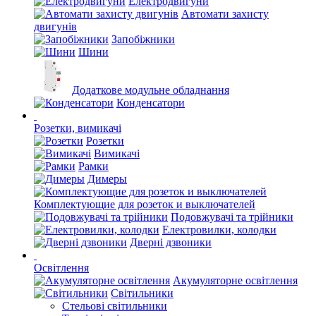
Електродвигуни
Автомати захисту
двигунів
Запобіжники
Шини
Додаткове модульне обладнання
Конденсатори
Розетки, вимикачі
Розетки
Вимикачі
Рамки
Димеры
Комплектующие для розеток и выключателей
Подовжувачі та трійники
Електровилки, колодки
Дверні дзвоники
Освітлення
Акумуляторне освітлення
Світильники
Стельові світильники