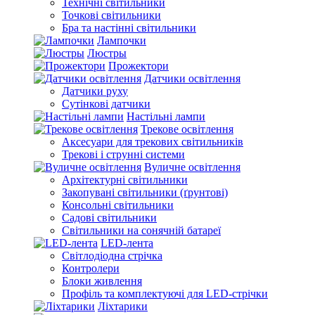
Технічні світильники
Точкові світильники
Бра та настінні світильники
Лампочки
Люстры
Прожектори
Датчики освітлення
Датчики руху
Сутінкові датчики
Настільні лампи
Трекове освітлення
Аксесуари для трекових світильників
Трекові і струнні системи
Вуличне освітлення
Архітектурні світильники
Закопувані світильники (ґрунтові)
Консольні світильники
Садові світильники
Світильники на сонячній батареї
LED-лента
Світлодіодна стрічка
Контролери
Блоки живлення
Профіль та комплектуючі для LED-стрічки
Ліхтарики