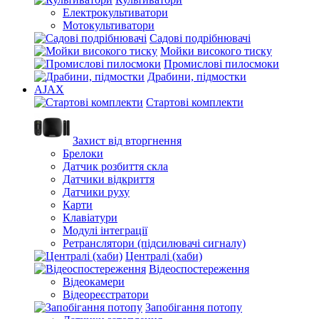
Електрокультиватори
Мотокультиватори
Садові подрібнювачі
Мойки високого тиску
Промислові пилосмоки
Драбини, підмостки
AJAX
Стартові комплекти
Захист від вторгнення
Брелоки
Датчик розбиття скла
Датчики відкриття
Датчики руху
Карти
Клавіатури
Модулі інтеграції
Ретранслятори (підсилювачі сигналу)
Централі (хаби)
Відеоспостереження
Відеокамери
Відеореєстратори
Запобігання потопу