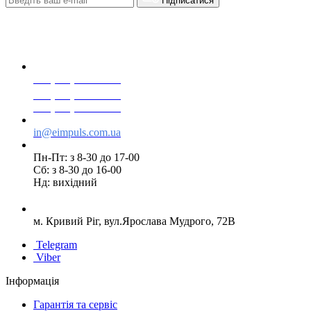
Підписатися
+38(068) 553 77 11
+38(073) 553 77 11
+38(095) 553 77 11
in@eimpuls.com.ua
Пн-Пт: з 8-30 до 17-00
Сб: з 8-30 до 16-00
Нд: вихідний
м. Кривий Ріг, вул.Ярослава Мудрого, 72В
Telegram
Viber
Інформація
Гарантія та сервіс