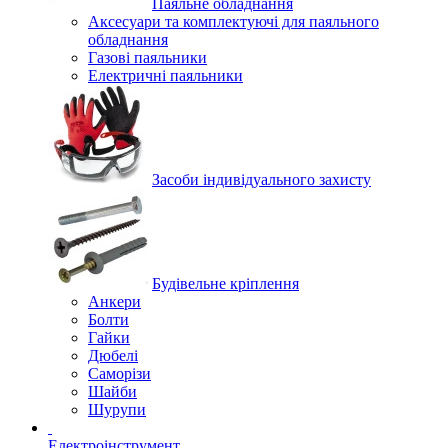
Паяльне обладнання
Аксесуари та комплектуючі для паяльного
обладнання
Газові паяльники
Електричні паяльники
Засоби індивідуального захисту
Будівельне кріплення
Анкери
Болти
Гайки
Дюбелі
Саморізи
Шайби
Шурупи
Електроінструмент