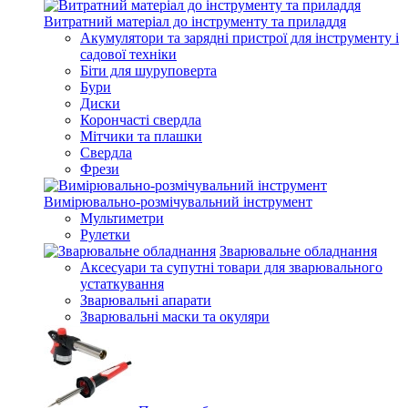
Витратний матеріал до інструменту та приладдя
Акумулятори та зарядні пристрої для інструменту і
садової техніки
Біти для шуруповерта
Бури
Диски
Корончасті свердла
Мітчики та плашки
Свердла
Фрези
Вимірювально-розмічувальний інструмент
Мультиметри
Рулетки
Зварювальне обладнання
Аксесуари та супутні товари для зварювального
устаткування
Зварювальні апарати
Зварювальні маски та окуляри