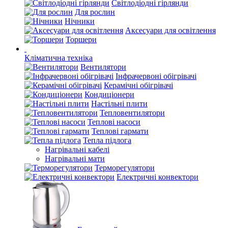
Світлодіодні гірлянди
Для рослин
Нічники
Аксесуари для освітлення
Торшери
Кліматична техніка
Вентилятори
Інфрачервоні обігрівачі
Керамічні обігрівачі
Кондиціонери
Настільні плити
Тепловентилятори
Теплові насоси
Теплові гармати
Тепла підлога
Нагрівальні кабелі
Нагрівальні мати
Терморегулятори
Електричні конвектори