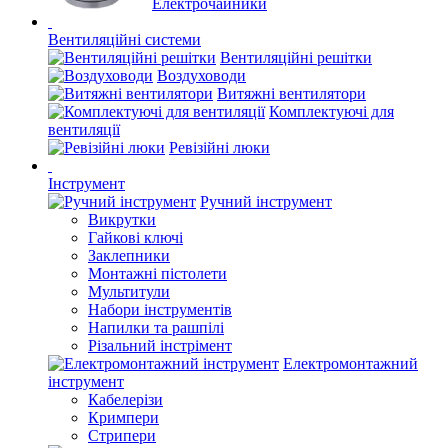
Електрочайники
Вентиляційні системи
Вентиляційні решітки
Воздуховоди
Витяжні вентилятори
Комплектуючі для
вентиляції
Ревізійні люки
Інструмент
Ручний інструмент
Викрутки
Гайкові ключі
Заклепники
Монтажні пістолети
Мультитули
Набори інструментів
Напилки та рашпілі
Різальний інстрімент
Електромонтажний
інструмент
Кабелерізи
Кримпери
Стрипери