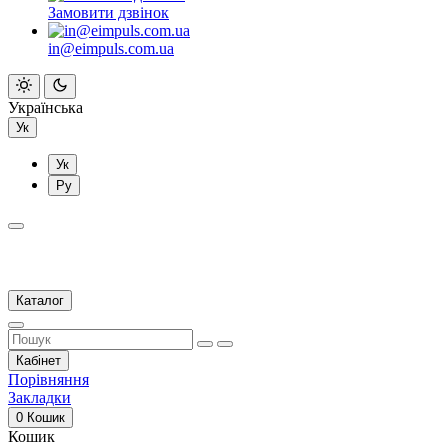
Замовити дзвінок
in@eimpuls.com.ua
Українська
Ук
Ук
Ру
Каталог
Кабінет
Порівняння
Закладки
0
Кошик
Кошик