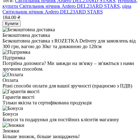
Теги:
Світильник нічник Ardero DEL23ARD STARS
,
Нічники
,
купити Світильник нічник Ardero DEL23ARD STARS
,
ціна
Світильник нічник Ardero DEL23ARD STARS
184.00 ₴
Купити
Безкоштовна доставка
Безкоштовна доставка з ROZETKA Delivery для замовлень від
300 грн, вагою до 30кг та довжиною до 120см
Підтримка
Потрібна допомога? Ми завжди на зв'язку – зв'яжіться з нами
зручним способом.
Оплата
Різні способи оплати для вашої зручності (працюємо з ПДВ)
Гарантія якості
Тільки якісна та сертифікована продукція
Бонуси
Бонуси та подарунки для постійних клієнтів магазину
Знижки
Більше знижок, більше заощаджень!