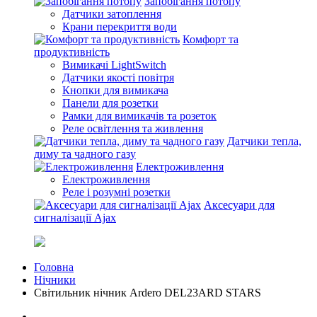
Запобігання потопу
Датчики затоплення
Крани перекриття води
Комфорт та
продуктивність
Вимикачі LightSwitch
Датчики якості повітря
Кнопки для вимикача
Панели для розетки
Рамки для вимикачів та розеток
Реле освітлення та живлення
Датчики тепла,
диму та чадного газу
Електроживлення
Електроживлення
Реле і розумні розетки
Аксесуари для
сигналізації Ajax
Головна
Нічники
Світильник нічник Ardero DEL23ARD STARS