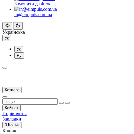
Замовити дзвінок
in@eimpuls.com.ua
Українська
Ук
Ук
Ру
Каталог
Кабінет
Порівняння
Закладки
0
Кошик
Кошик