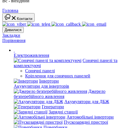
Вс - вихідний
Головна
Контакти
Дивилися
Закладки
Порівняння
Електроживлення
Сонячні панелі та
комплектуючі
Сонячні панелі
Кріплення для сонячних панелей
Інвертори
Акумулятори для інверторів
Джерело
безперебійного живлення
Акумулятори для ДБЖ
Генератори
Зарядні станції
Автомобільні інвертори
Пускозарядні пристрої
Повербанки