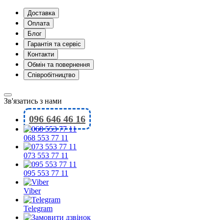
Доставка
Оплата
Блог
Гарантія та сервіс
Контакти
Обмін та повернення
Співробітництво
Зв'язатись з нами
096 646 46 16
068 553 77 11
073 553 77 11
095 553 77 11
Viber
Telegram