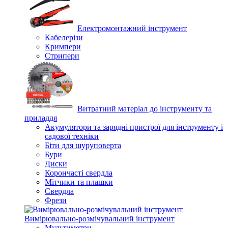
Електромонтажний інструмент
Кабелерізи
Кримпери
Стрипери
Витратний матеріал до інструменту та
приладдя
Акумулятори та зарядні пристрої для інструменту і
садової техніки
Біти для шуруповерта
Бури
Диски
Корончасті свердла
Мітчики та плашки
Свердла
Фрези
Вимірювально-розмічувальний інструмент
Мультиметри