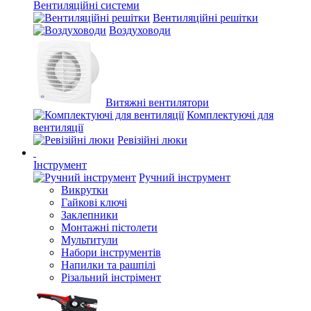
Вентиляційні системи
Вентиляційні решітки
Воздуховоди
Витяжні вентилятори
Комплектуючі для
вентиляції
Ревізійні люки
Інструмент
Ручний інструмент
Викрутки
Гайкові ключі
Заклепники
Монтажні пістолети
Мультитули
Набори інструментів
Напилки та рашпілі
Різальний інстрімент