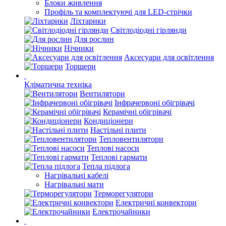
Блоки живлення
Профіль та комплектуючі для LED-стрічки
Ліхтарики
Світлодіодні гірлянди
Для рослин
Нічники
Аксесуари для освітлення
Торшери
Кліматична техніка
Вентилятори
Інфрачервоні обігрівачі
Керамічні обігрівачі
Кондиціонери
Настільні плити
Тепловентилятори
Теплові насоси
Теплові гармати
Тепла підлога
Нагрівальні кабелі
Нагрівальні мати
Терморегулятори
Електричні конвектори
Електрочайники