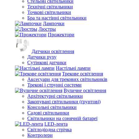
Стельові світильники
Технічні світильники
Точкові світильники
Бра та настінні світильники
Лампочки
Люстры
Прожектори
Датчики освітлення
Датчики руху
Сутінкові датчики
Настільні лампи
Трекове освітлення
Аксесуари для трекових світильників
Трекові і струнні системи
Вуличне освітлення
Архітектурні світильники
Закопувані світильники (ґрунтові)
Консольні світильники
Садові світильники
Світильники на сонячній батареї
LED-лента
Світлодіодна стрічка
Контролери