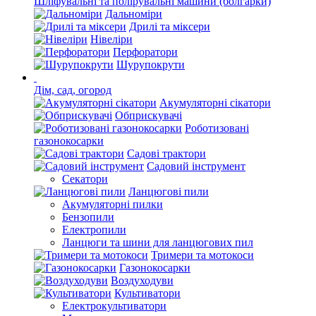
Шліфувальні та полірувальні машини (болгарки)
Дальноміри
Дрилі та міксери
Нівеліри
Перфоратори
Шурупокрути
Дім, сад, огород
Акумуляторні сікатори
Обприскувачі
Роботизовані
газонокосарки
Садові трактори
Садовий інструмент
Секатори
Ланцюгові пили
Акумуляторні пилки
Бензопили
Електропили
Ланцюги та шини для ланцюгових пил
Тримери та мотокоси
Газонокосарки
Воздуходуви
Культиватори
Електрокультиватори