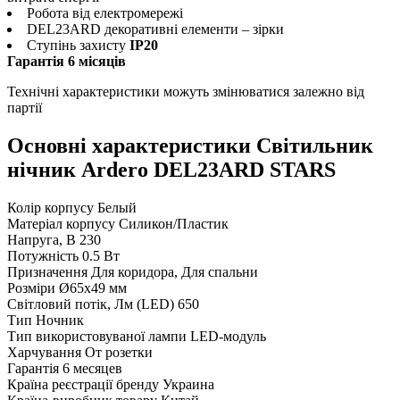
Робота від електромережі
DEL23ARD декоративні елементи – зірки
Ступінь захисту
IP20
Гарантія 6 місяців
Технічні характеристики можуть змінюватися залежно від
партії
Основні характеристики Світильник
нічник Ardero DEL23ARD STARS
Колір корпусу
Белый
Матеріал корпусу
Cиликон/Пластик
Напруга, В
230
Потужність
0.5 Вт
Призначення
Для коридора, Для спальни
Розміри
Ø65х49 мм
Світловий потік, Лм (LED)
650
Тип
Ночник
Тип використовуваної лампи
LED-модуль
Харчування
От розетки
Гарантія
6 месяцев
Країна реєстрації бренду
Украина