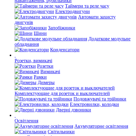
навантаження, рубильники
Таймери та реле часу
Електродвигуни
Автомати захисту
двигунів
Запобіжники
Шини
Додаткове модульне
обладнання
Конденсатори
Розетки, вимикачі
Розетки
Вимикачі
Рамки
Димеры
Комплектующие для розеток и выключателей
Подовжувачі та трійники
Електровилки, колодки
Дверні дзвоники
Освітлення
Акумуляторне освітлення
Світильники