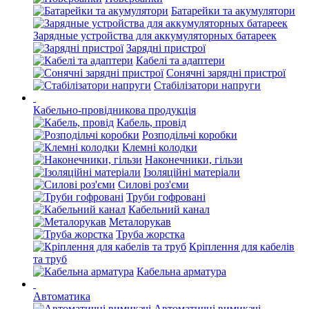
Батарейки та акумулятори
Зарядные устройства для аккумуляторных батареек
Зарядні пристрої
Кабелі та адаптери
Сонячні зарядні пристрої
Стабілізатори напруги
Кабельно-провідникова продукція
Кабель, провід
Розподільчі коробки
Клемні колодки
Наконечники, гільзи
Ізоляційні матеріали
Силові роз'єми
Труби гофровані
Кабельний канал
Металорукав
Труба жорстка
Кріплення для кабелів
та труб
Кабельна арматура
Автоматика
Автоматичні вимикачі