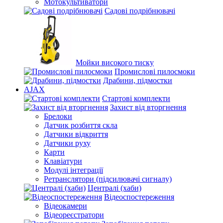
Мотокультиватори
Садові подрібнювачі
Мойки високого тиску
Промислові пилосмоки
Драбини, підмостки
AJAX
Стартові комплекти
Захист від вторгнення
Брелоки
Датчик розбиття скла
Датчики відкриття
Датчики руху
Карти
Клавіатури
Модулі інтеграції
Ретранслятори (підсилювачі сигналу)
Централі (хаби)
Відеоспостереження
Відеокамери
Відеореєстратори