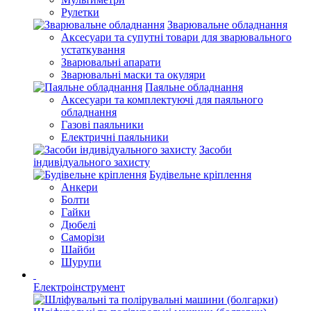
Рулетки
Зварювальне обладнання
Аксесуари та супутні товари для зварювального
устаткування
Зварювальні апарати
Зварювальні маски та окуляри
Паяльне обладнання
Аксесуари та комплектуючі для паяльного
обладнання
Газові паяльники
Електричні паяльники
Засоби
індивідуального захисту
Будівельне кріплення
Анкери
Болти
Гайки
Дюбелі
Саморізи
Шайби
Шурупи
Електроінструмент