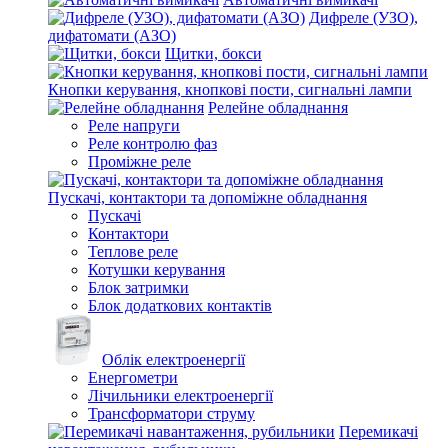
Дифреле (УЗО),
дифатомати (АЗО)
Щитки, бокси
Кнопки керування, кнопкові пости, сигнальні лампи
Релейне обладнання
Реле напруги
Реле контролю фаз
Проміжне реле
Пускачі, контактори та допоміжне обладнання
Пускачі
Контактори
Теплове реле
Котушки керування
Блок затримки
Блок додаткових контактів
Облік електроенергії
Енергометри
Лічильники електроенергії
Трансформатори струму
Перемикачі