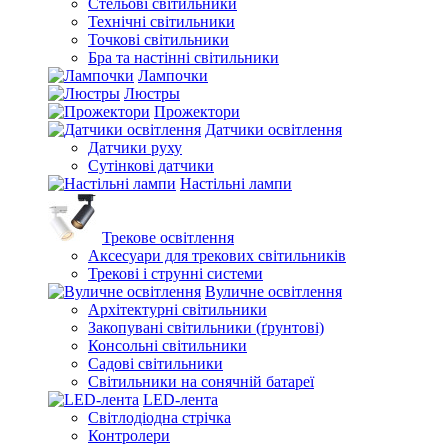
Стельові світильники
Технічні світильники
Точкові світильники
Бра та настінні світильники
Лампочки
Люстры
Прожектори
Датчики освітлення
Датчики руху
Сутінкові датчики
Настільні лампи
Трекове освітлення
Аксесуари для трекових світильників
Трекові і струнні системи
Вуличне освітлення
Архітектурні світильники
Закопувані світильники (ґрунтові)
Консольні світильники
Садові світильники
Світильники на сонячній батареї
LED-лента
Світлодіодна стрічка
Контролери