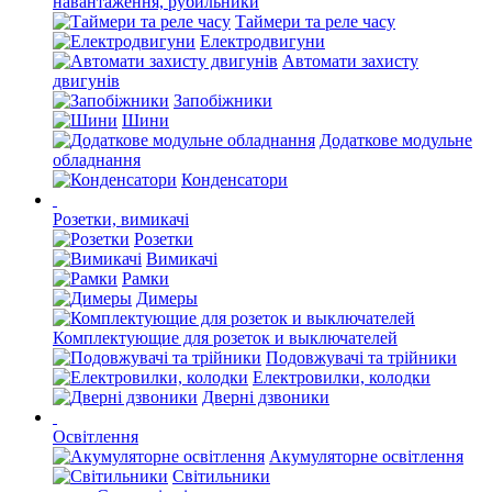
навантаження, рубильники
Таймери та реле часу
Електродвигуни
Автомати захисту
двигунів
Запобіжники
Шини
Додаткове модульне
обладнання
Конденсатори
Розетки, вимикачі
Розетки
Вимикачі
Рамки
Димеры
Комплектующие для розеток и выключателей
Подовжувачі та трійники
Електровилки, колодки
Дверні дзвоники
Освітлення
Акумуляторне освітлення
Світильники