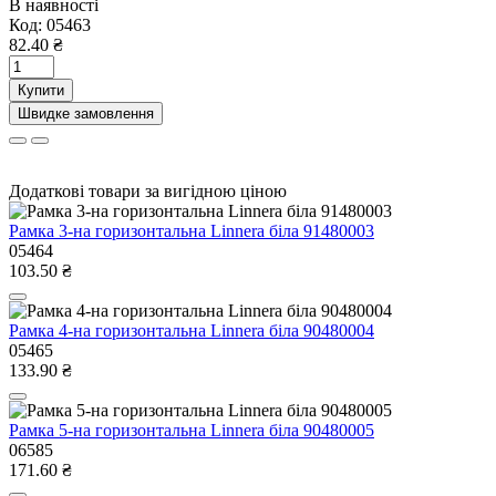
В наявності
Код:
05463
82.40 ₴
Купити
Швидке замовлення
Додаткові товари за вигідною ціною
Рамка 3-на горизонтальна Linnera бiла 91480003
05464
103.50 ₴
Рамка 4-на горизонтальна Linnera бiла 90480004
05465
133.90 ₴
Рамка 5-на горизонтальна Linnera бiла 90480005
06585
171.60 ₴