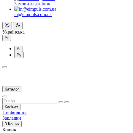
Замовити дзвінок
in@eimpuls.com.ua
Українська
Ук
Ук
Ру
Каталог
Кабінет
Порівняння
Закладки
0
Кошик
Кошик