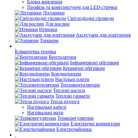
Блоки живлення
Профіль та комплектуючі для LED-стрічки
Ліхтарики
Світлодіодні гірлянди
Для рослин
Нічники
Аксесуари для освітлення
Торшери
Кліматична техніка
Вентилятори
Інфрачервоні обігрівачі
Керамічні обігрівачі
Кондиціонери
Настільні плити
Тепловентилятори
Теплові насоси
Теплові гармати
Тепла підлога
Нагрівальні кабелі
Нагрівальні мати
Терморегулятори
Електричні конвектори
Електрочайники