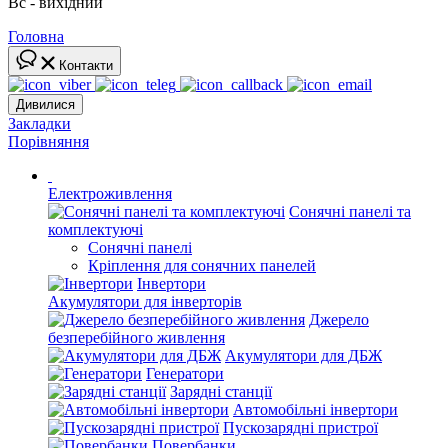
Вс - вихідний
Головна
Контакти
Дивилися
Закладки
Порівняння
Електроживлення
Сонячні панелі та
комплектуючі
Сонячні панелі
Кріплення для сонячних панелей
Інвертори
Акумулятори для інверторів
Джерело
безперебійного живлення
Акумулятори для ДБЖ
Генератори
Зарядні станції
Автомобільні інвертори
Пускозарядні пристрої
Повербанки