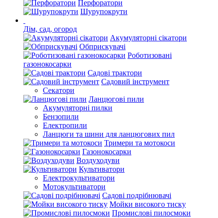
Перфоратори
Шурупокрути
Дім, сад, огород
Акумуляторні сікатори
Обприскувачі
Роботизовані
газонокосарки
Садові трактори
Садовий інструмент
Секатори
Ланцюгові пили
Акумуляторні пилки
Бензопили
Електропили
Ланцюги та шини для ланцюгових пил
Тримери та мотокоси
Газонокосарки
Воздуходуви
Культиватори
Електрокультиватори
Мотокультиватори
Садові подрібнювачі
Мойки високого тиску
Промислові пилосмоки