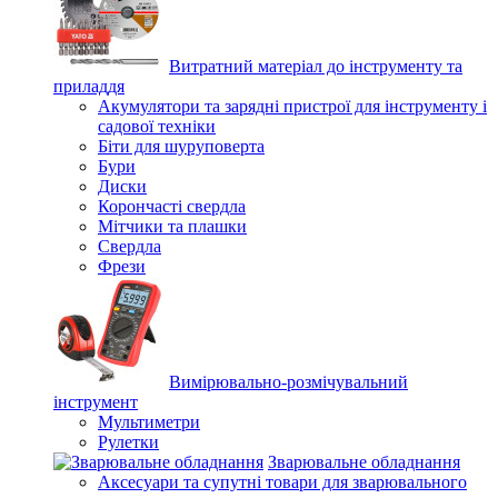
Витратний матеріал до інструменту та
приладдя
Акумулятори та зарядні пристрої для інструменту і
садової техніки
Біти для шуруповерта
Бури
Диски
Корончасті свердла
Мітчики та плашки
Свердла
Фрези
Вимірювально-розмічувальний
інструмент
Мультиметри
Рулетки
Зварювальне обладнання
Аксесуари та супутні товари для зварювального