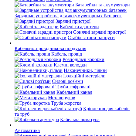
Батарейки та акумулятори
Зарядные устройства для аккумуляторных батареек
Зарядні пристрої
Кабелі та адаптери
Сонячні зарядні пристрої
Стабілізатори напруги
Кабельно-провідникова продукція
Кабель, провід
Розподільчі коробки
Клемні колодки
Наконечники, гільзи
Ізоляційні матеріали
Силові роз'єми
Труби гофровані
Кабельний канал
Металорукав
Труба жорстка
Кріплення для кабелів
та труб
Кабельна арматура
Автоматика
Автоматичні вимикачі