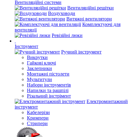
Вентиляційні системи
Вентиляційні решітки
Воздуховоди
Витяжні вентилятори
Комплектуючі для
вентиляції
Ревізійні люки
Інструмент
Ручний інструмент
Викрутки
Гайкові ключі
Заклепники
Монтажні пістолети
Мультитули
Набори інструментів
Напилки та рашпілі
Різальний інстрімент
Електромонтажний
інструмент
Кабелерізи
Кримпери
Стрипери