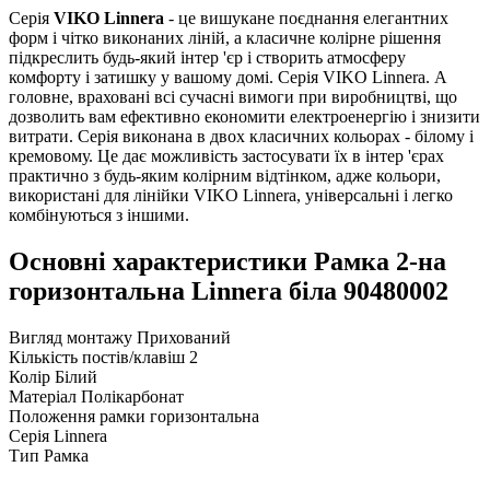
Серія
VIKO Linnera
- це вишукане поєднання елегантних
форм і чітко виконаних ліній, а класичне колірне рішення
підкреслить будь-який інтер 'єр і створить атмосферу
комфорту і затишку у вашому домі. Серія VIKO Linnera. А
головне, враховані всі сучасні вимоги при виробництві, що
дозволить вам ефективно економити електроенергію і знизити
витрати. Серія виконана в двох класичних кольорах - білому і
кремовому. Це дає можливість застосувати їх в інтер 'єрах
практично з будь-яким колірним відтінком, адже кольори,
використані для лінійки VIKO Linnera, універсальні і легко
комбінуються з іншими.
Основні характеристики Рамка 2-на
горизонтальна Linnera бiла 90480002
Вигляд монтажу
Прихований
Кількість постів/клавіш
2
Колір
Білий
Матеріал
Полікарбонат
Положення рамки
горизонтальна
Серія
Linnera
Тип
Рамка