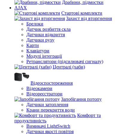
Драбини, підмостки
AJAX
Стартові комплекти
Захист від вторгнення
Брелоки
Датчик розбиття скла
Датчики відкриття
Датчики руху
Карти
Клавіатури
Модулі інтеграції
Ретранслятори (підсилювачі сигналу)
Централі (хаби)
Відеоспостереження
Відеокамери
Відеореєстратори
Запобігання потопу
Датчики затоплення
Крани перекриття води
Комфорт та
продуктивність
Вимикачі LightSwitch
Датчики якості повітря