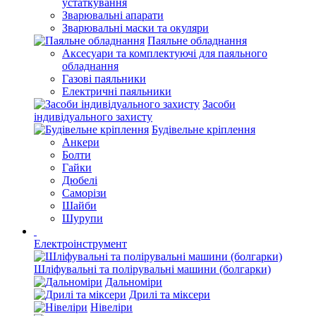
устаткування
Зварювальні апарати
Зварювальні маски та окуляри
Паяльне обладнання
Аксесуари та комплектуючі для паяльного
обладнання
Газові паяльники
Електричні паяльники
Засоби
індивідуального захисту
Будівельне кріплення
Анкери
Болти
Гайки
Дюбелі
Саморізи
Шайби
Шурупи
Електроінструмент
Шліфувальні та полірувальні машини (болгарки)
Дальноміри
Дрилі та міксери
Нівеліри