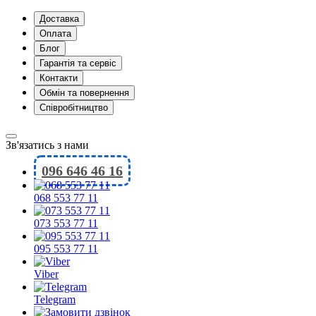
Доставка
Оплата
Блог
Гарантія та сервіс
Контакти
Обмін та повернення
Співробітництво
Зв'язатись з нами
096 646 46 16
068 553 77 11
073 553 77 11
095 553 77 11
Viber
Telegram