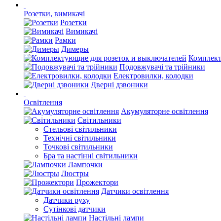
Розетки, вимикачі
Розетки
Вимикачі
Рамки
Димеры
Комплект
Подовжувачі та трійники
Електровилки, колодки
Дверні дзвоники
Освітлення
Акумуляторне освітлення
Світильники
Стельові світильники
Технічні світильники
Точкові світильники
Бра та настінні світильники
Лампочки
Люстры
Прожектори
Датчики освітлення
Датчики руху
Сутінкові датчики
Настільні лампи