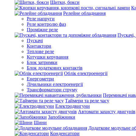
Щитки, бокси
Кн
Релейне обладнання
Реле напруги
Реле контролю фаз
Проміжне реле
Пускачі,
Пускачі
Контактори
Теплове реле
Котушки керування
Блок затримки
Блок додаткових контактів
Облік електроенергії
Енергометри
Лічильники електроенергії
Трансформатори струму
Перемикачі нав
Таймери та реле часу
Електродвигуни
Автомати захисту двигунів
Запобіжники
Шини
Додаткове модульне о
Конденсатори