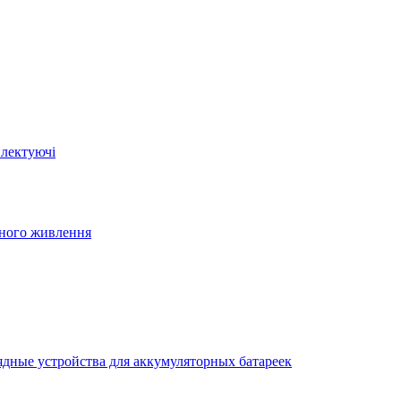
плектуючі
йного живлення
ядные устройства для аккумуляторных батареек