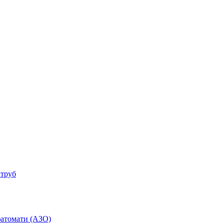
 труб
фатомати (АЗО)