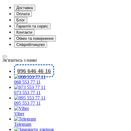
Доставка
Оплата
Блог
Гарантія та сервіс
Контакти
Обмін та повернення
Співробітництво
Зв'язатись з нами
096 646 46 16
068 553 77 11
073 553 77 11
095 553 77 11
Viber
Telegram