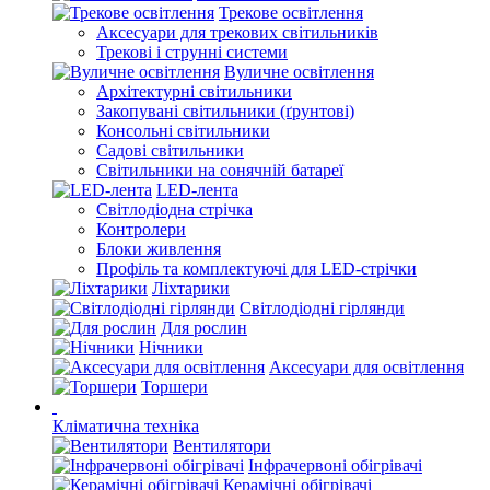
Трекове освітлення
Аксесуари для трекових світильників
Трекові і струнні системи
Вуличне освітлення
Архітектурні світильники
Закопувані світильники (ґрунтові)
Консольні світильники
Садові світильники
Світильники на сонячній батареї
LED-лента
Світлодіодна стрічка
Контролери
Блоки живлення
Профіль та комплектуючі для LED-стрічки
Ліхтарики
Світлодіодні гірлянди
Для рослин
Нічники
Аксесуари для освітлення
Торшери
Кліматична техніка
Вентилятори
Інфрачервоні обігрівачі
Керамічні обігрівачі