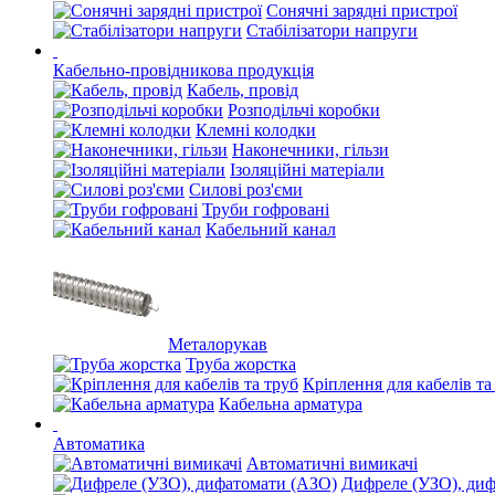
Сонячні зарядні пристрої
Стабілізатори напруги
Кабельно-провідникова продукція
Кабель, провід
Розподільчі коробки
Клемні колодки
Наконечники, гільзи
Ізоляційні матеріали
Силові роз'єми
Труби гофровані
Кабельний канал
Металорукав
Труба жорстка
Кріплення для кабелів та
Кабельна арматура
Автоматика
Автоматичні вимикачі
Дифреле (УЗО), ди