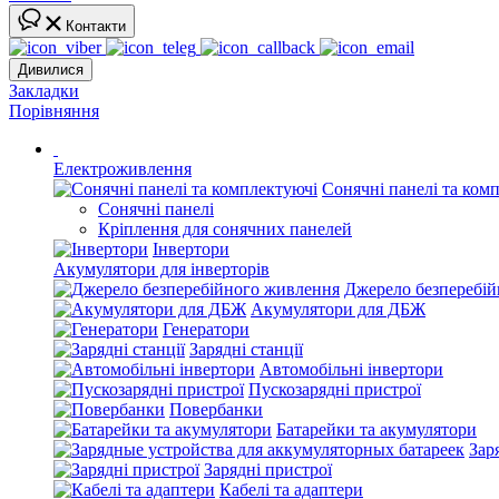
Контакти
Дивилися
Закладки
Порівняння
Електроживлення
Сонячні панелі та ком
Сонячні панелі
Кріплення для сонячних панелей
Інвертори
Акумулятори для інверторів
Джерело безперебі
Акумулятори для ДБЖ
Генератори
Зарядні станції
Автомобільні інвертори
Пускозарядні пристрої
Повербанки
Батарейки та акумулятори
Зар
Зарядні пристрої
Кабелі та адаптери