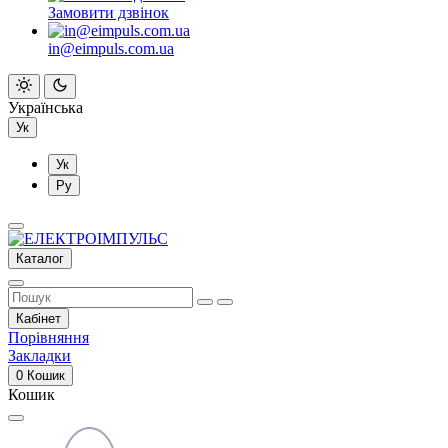
Замовити дзвінок
in@eimpuls.com.ua
Українська
Ук
Ук
Ру
Каталог
Кабінет
Порівняння
Закладки
0
Кошик
Кошик