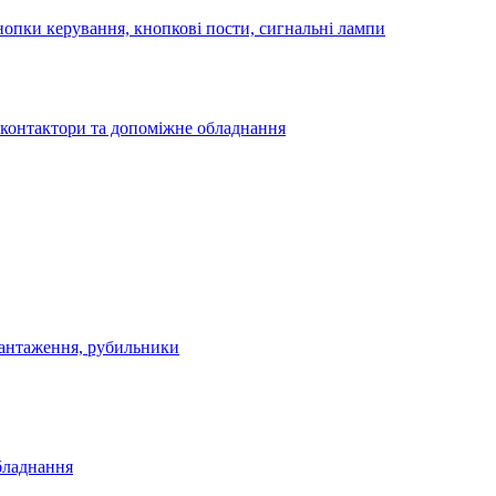
опки керування, кнопкові пости, сигнальні лампи
 контактори та допоміжне обладнання
антаження, рубильники
бладнання