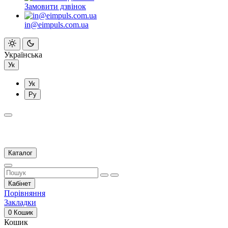
Замовити дзвінок
in@eimpuls.com.ua
Українська
Ук
Ук
Ру
Каталог
Кабінет
Порівняння
Закладки
0
Кошик
Кошик