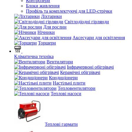
Контролери
Блоки живлення
Профіль та комплектуючі для LED-стрічки
Ліхтарики
Світлодіодні гірлянди
Для рослин
Нічники
Аксесуари для освітлення
Торшери
Кліматична техніка
Вентилятори
Інфрачервоні обігрівачі
Керамічні обігрівачі
Кондиціонери
Настільні плити
Тепловентилятори
Теплові насоси
Теплові гармати