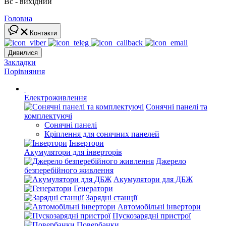
Вс - вихідний
Головна
Контакти
Дивилися
Закладки
Порівняння
Електроживлення
Сонячні панелі та
комплектуючі
Сонячні панелі
Кріплення для сонячних панелей
Інвертори
Акумулятори для інверторів
Джерело
безперебійного живлення
Акумулятори для ДБЖ
Генератори
Зарядні станції
Автомобільні інвертори
Пускозарядні пристрої
Повербанки