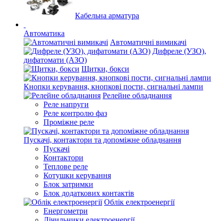
Кабельна арматура
Автоматика
Автоматичні вимикачі
Дифреле (УЗО),
дифатомати (АЗО)
Щитки, бокси
Кнопки керування, кнопкові пости, сигнальні лампи
Релейне обладнання
Реле напруги
Реле контролю фаз
Проміжне реле
Пускачі, контактори та допоміжне обладнання
Пускачі
Контактори
Теплове реле
Котушки керування
Блок затримки
Блок додаткових контактів
Облік електроенергії
Енергометри
Лічильники електроенергії