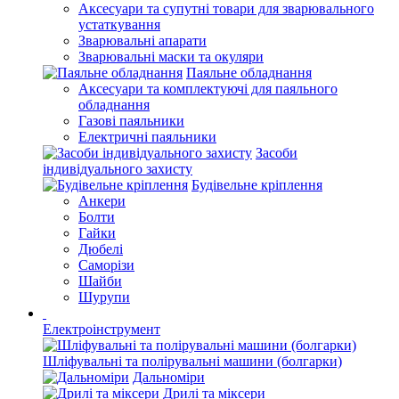
Аксесуари та супутні товари для зварювального
устаткування
Зварювальні апарати
Зварювальні маски та окуляри
Паяльне обладнання
Аксесуари та комплектуючі для паяльного
обладнання
Газові паяльники
Електричні паяльники
Засоби
індивідуального захисту
Будівельне кріплення
Анкери
Болти
Гайки
Дюбелі
Саморізи
Шайби
Шурупи
Електроінструмент
Шліфувальні та полірувальні машини (болгарки)
Дальноміри
Дрилі та міксери