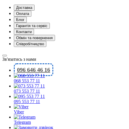
Доставка
Оплата
Блог
Гарантія та сервіс
Контакти
Обмін та повернення
Співробітництво
Зв'язатись з нами
096 646 46 16
068 553 77 11
073 553 77 11
095 553 77 11
Viber
Telegram