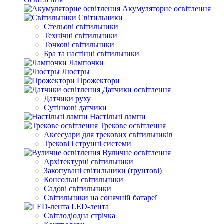
Акумуляторне освітлення
Світильники
Стельові світильники
Технічні світильники
Точкові світильники
Бра та настінні світильники
Лампочки
Люстры
Прожектори
Датчики освітлення
Датчики руху
Сутінкові датчики
Настільні лампи
Трекове освітлення
Аксесуари для трекових світильників
Трекові і струнні системи
Вуличне освітлення
Архітектурні світильники
Закопувані світильники (ґрунтові)
Консольні світильники
Садові світильники
Світильники на сонячній батареї
LED-лента
Світлодіодна стрічка