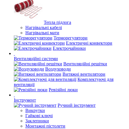
Тепла підлога
Нагрівальні кабелі
Нагрівальні мати
Терморегулятори
Електричні конвектори
Електрочайники
Вентиляційні системи
Вентиляційні решітки
Воздуховоди
Витяжні вентилятори
Комплектуючі для
вентиляції
Ревізійні люки
Інструмент
Ручний інструмент
Викрутки
Гайкові ключі
Заклепники
Монтажні пістолети