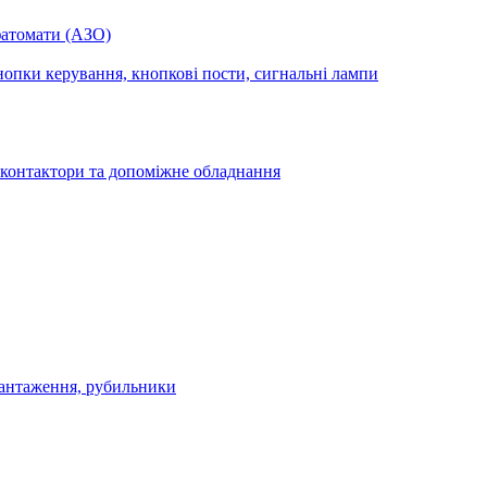
фатомати (АЗО)
опки керування, кнопкові пости, сигнальні лампи
 контактори та допоміжне обладнання
антаження, рубильники