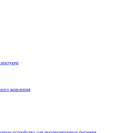
плектуючі
йного живлення
ядные устройства для аккумуляторных батареек