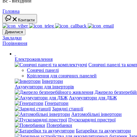
Вс - вихідний
Головна
Контакти
Дивилися
Закладки
Порівняння
Електроживлення
Сонячні панелі та ком
Сонячні панелі
Кріплення для сонячних панелей
Інвертори
Акумулятори для інверторів
Джерело безперебі
Акумулятори для ДБЖ
Генератори
Зарядні станції
Автомобільні інвертори
Пускозарядні пристрої
Повербанки
Батарейки та акумулятори
Зар