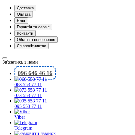
Доставка
Оплата
Блог
Гарантія та сервіс
Контакти
Обмін та повернення
Співробітництво
Зв'язатись з нами
096 646 46 16
068 553 77 11
073 553 77 11
095 553 77 11
Viber
Telegram