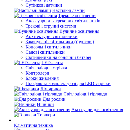
Сутінкові датчики
Настільні лампи
Трекове освітлення
Аксесуари для трекових світильників
Трекові і струнні системи
Вуличне освітлення
Архітектурні світильники
Закопувані світильники (ґрунтові)
Консольні світильники
Садові світильники
Світильники на сонячній батареї
LED-лента
Світлодіодна стрічка
Контролери
Блоки живлення
Профіль та комплектуючі для LED-стрічки
Ліхтарики
Світлодіодні гірлянди
Для рослин
Нічники
Аксесуари для освітлення
Торшери
Кліматична техніка