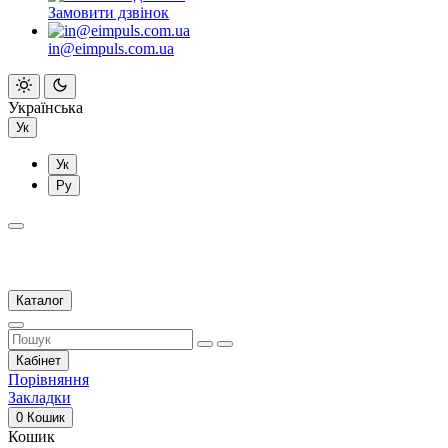
Замовити дзвінок
in@eimpuls.com.ua
Українська
Ук
Ук
Ру
Каталог
Кабінет
Порівняння
Закладки
0
Кошик
Кошик