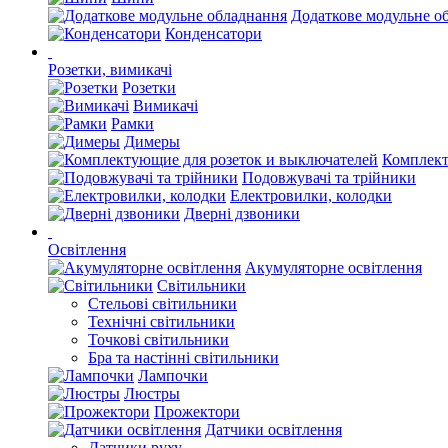
Додаткове модульне о
Конденсатори
Розетки, вимикачі
Розетки
Вимикачі
Рамки
Димеры
Комплект
Подовжувачі та трійники
Електровилки, колодки
Дверні дзвоники
Освітлення
Акумуляторне освітлення
Світильники
Стельові світильники
Технічні світильники
Точкові світильники
Бра та настінні світильники
Лампочки
Люстры
Прожектори
Датчики освітлення
Датчики руху