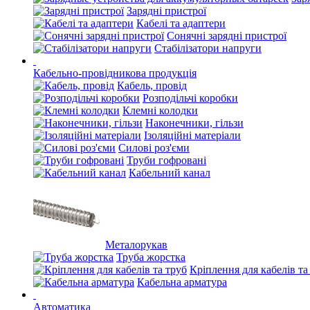
Зарядні пристрої
Кабелі та адаптери
Сонячні зарядні пристрої
Стабілізатори напруги
Кабельно-провідникова продукція
Кабель, провід
Розподільчі коробки
Клемні колодки
Наконечники, гільзи
Ізоляційні матеріали
Силові роз'єми
Труби гофровані
Кабельний канал
Металорукав
Труба жорстка
Кріплення для кабелів та
Кабельна арматура
Автоматика