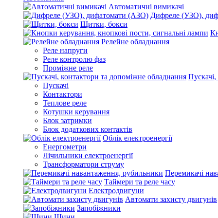
Автоматичні вимикачі
Дифреле (УЗО), ди
Щитки, бокси
Кн
Релейне обладнання
Реле напруги
Реле контролю фаз
Проміжне реле
Пускачі,
Пускачі
Контактори
Теплове реле
Котушки керування
Блок затримки
Блок додаткових контактів
Облік електроенергії
Енергометри
Лічильники електроенергії
Трансформатори струму
Перемикачі нав
Таймери та реле часу
Електродвигуни
Автомати захисту двигунів
Запобіжники
Шини