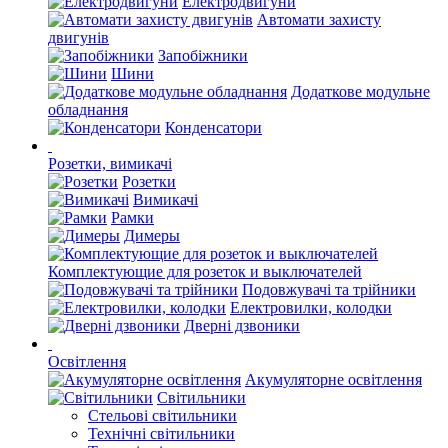
Електродвигуни
Автомати захисту
двигунів
Запобіжники
Шини
Додаткове модульне
обладнання
Конденсатори
Розетки, вимикачі
Розетки
Вимикачі
Рамки
Димеры
Комплектующие для розеток и выключателей
Подовжувачі та трійники
Електровилки, колодки
Дверні дзвоники
Освітлення
Акумуляторне освітлення
Світильники
Стельові світильники
Технічні світильники