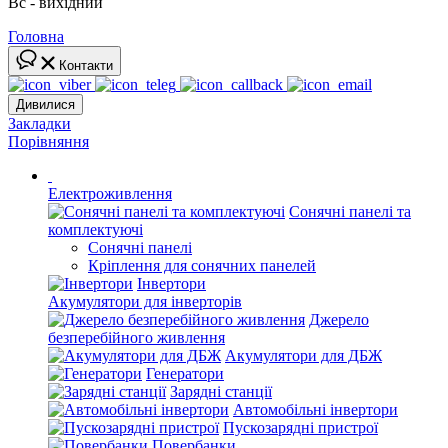
Вс - вихідний
Головна
Контакти
Дивилися
Закладки
Порівняння
Електроживлення
Сонячні панелі та
комплектуючі
Сонячні панелі
Кріплення для сонячних панелей
Інвертори
Акумулятори для інверторів
Джерело
безперебійного живлення
Акумулятори для ДБЖ
Генератори
Зарядні станції
Автомобільні інвертори
Пускозарядні пристрої
Повербанки