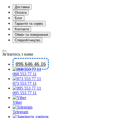
Доставка
Оплата
Блог
Гарантія та сервіс
Контакти
Обмін та повернення
Співробітництво
Зв'язатись з нами
096 646 46 16
068 553 77 11
073 553 77 11
095 553 77 11
Viber
Telegram