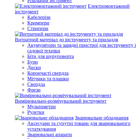
Різальний інстрімент
Електромонтажний
інструмент
Кабелерізи
Кримпери
Стрипери
Витратний матеріал до інструменту та приладдя
Акумулятори та зарядні пристрої для інструменту і
садової техніки
Біти для шуруповерта
Бури
Диски
Корончасті свердла
Мітчики та плашки
Свердла
Фрези
Вимірювально-розмічувальний інструмент
Мультиметри
Рулетки
Зварювальне обладнання
Аксесуари та супутні товари для зварювального
устаткування
Зварювальні апарати