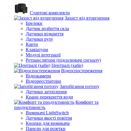
Стартові комплекти
Захист від вторгнення
Брелоки
Датчик розбиття скла
Датчики відкриття
Датчики руху
Карти
Клавіатури
Модулі інтеграції
Ретранслятори (підсилювачі сигналу)
Централі (хаби)
Відеоспостереження
Відеокамери
Відеореєстратори
Запобігання потопу
Датчики затоплення
Крани перекриття води
Комфорт та
продуктивність
Вимикачі LightSwitch
Датчики якості повітря
Кнопки для вимикача
Панели для розетки