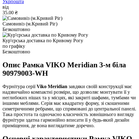
Укрпошта
від
35.00 ₴
Самовивіз (м.Кривий Ріг)
Безкоштовно
Кур'єрська доставка по Кривому Рогу
по графіку
Безкоштовно
Опис Рамка VIKO Meridian 3-м бiла
90979003-WH
Фурнітура серії
Viko Meridian
завдяки своїй конструкції має
надзвичайно компактні розміри, що дозволяє монтувати її у
неглибоких нішах та у місцях, які закриті шафами, тумбами чи
іншими меблями. Серія має квадратну форму, зі скошеними
симетричними ребрами, що спрямовані до центральної панелі.
Така простота та одночасно класичність зовнішнього вигляду
фурнітури здатна гармонійно вписати її у будь-який дизайн
приміщення, де вона виглядатиме доречно.
Основні характеристики Рамка VIKO