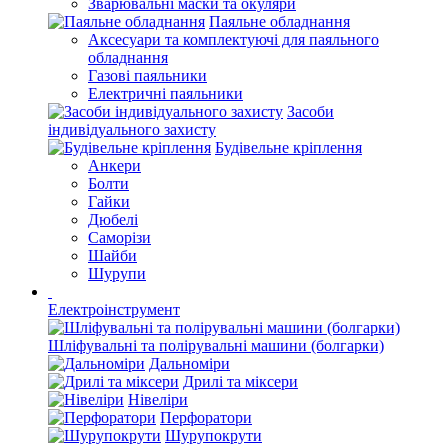
Зварювальні маски та окуляри
Паяльне обладнання
Аксесуари та комплектуючі для паяльного
обладнання
Газові паяльники
Електричні паяльники
Засоби
індивідуального захисту
Будівельне кріплення
Анкери
Болти
Гайки
Дюбелі
Саморізи
Шайби
Шурупи
Електроінструмент
Шліфувальні та полірувальні машини (болгарки)
Дальноміри
Дрилі та міксери
Нівеліри
Перфоратори
Шурупокрути