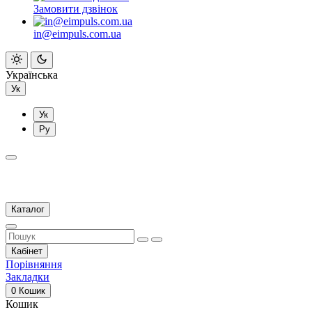
Замовити дзвінок
in@eimpuls.com.ua
Українська
Ук
Ук
Ру
Каталог
Кабінет
Порівняння
Закладки
0
Кошик
Кошик