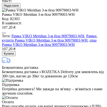
текст!
Надіслати
Рамка VIKO Meridian 3-м бiла 90979003-WH
Код: 82303
В наявності
107.20 ₴
Теги:
Рамка VIKO Meridian 3-м бiла 90979003-WH
,
Рамки
,
купити Рамка VIKO Meridian 3-м бiла 90979003-WH
,
ціна
Рамка VIKO Meridian 3-м бiла 90979003-WH
107.20 ₴
Купити
Безкоштовна доставка
Безкоштовна доставка з ROZETKA Delivery для замовлень від
300 грн, вагою до 30кг та довжиною до 120см
Підтримка
Потрібна допомога? Ми завжди на зв'язку – зв'яжіться з нами
зручним способом.
Оплата
Різні способи оплати для вашої зручності (працюємо з ПДВ)