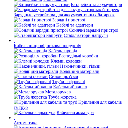
Батарейки та акумулятори
Зарядные устройства для аккумуляторных батареек
Зарядні пристрої
Кабелі та адаптери
Сонячні зарядні пристрої
Стабілізатори напруги
Кабельно-провідникова продукція
Кабель, провід
Розподільчі коробки
Клемні колодки
Наконечники, гільзи
Ізоляційні матеріали
Силові роз'єми
Труби гофровані
Кабельний канал
Металорукав
Труба жорстка
Кріплення для кабелів
та труб
Кабельна арматура
Автоматика
Автоматичні вимикачі