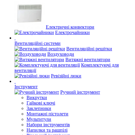
Електричні конвектори
Електрочайники
Вентиляційні системи
Вентиляційні решітки
Воздуховоди
Витяжні вентилятори
Комплектуючі для
вентиляції
Ревізійні люки
Інструмент
Ручний інструмент
Викрутки
Гайкові ключі
Заклепники
Монтажні пістолети
Мультитули
Набори інструментів
Напилки та рашпілі