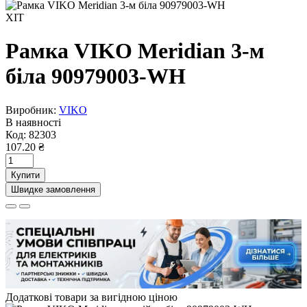
ХІТ
Рамка VIKO Meridian 3-м
бiла 90979003-WH
Виробник:
VIKO
В наявності
Код:
82303
107.20 ₴
Купити
Швидке замовлення
Додаткові товари за вигідною ціною