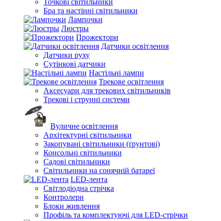
Точкові світильники
Бра та настінні світильники
Лампочки
Люстры
Прожектори
Датчики освітлення
Датчики руху
Сутінкові датчики
Настільні лампи
Трекове освітлення
Аксесуари для трекових світильників
Трекові і струнні системи
Вуличне освітлення
Архітектурні світильники
Закопувані світильники (ґрунтові)
Консольні світильники
Садові світильники
Світильники на сонячній батареї
LED-лента
Світлодіодна стрічка
Контролери
Блоки живлення
Профіль та комплектуючі для LED-стрічки