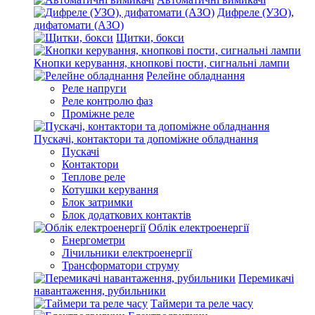
Дифреле (УЗО),
дифатомати (АЗО)
Щитки, бокси
Кнопки керування, кнопкові пости, сигнальні лампи
Релейне обладнання
Реле напруги
Реле контролю фаз
Проміжне реле
Пускачі, контактори та допоміжне обладнання
Пускачі
Контактори
Теплове реле
Котушки керування
Блок затримки
Блок додаткових контактів
Облік електроенергії
Енергометри
Лічильники електроенергії
Трансформатори струму
Перемикачі
навантаження, рубильники
Таймери та реле часу