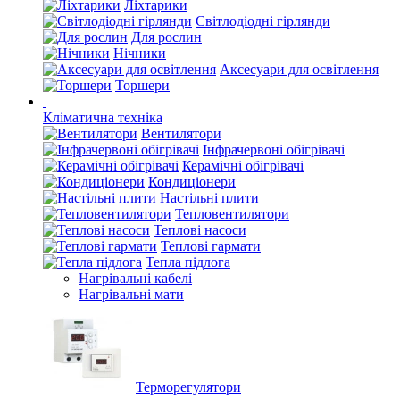
Ліхтарики
Світлодіодні гірлянди
Для рослин
Нічники
Аксесуари для освітлення
Торшери
Кліматична техніка
Вентилятори
Інфрачервоні обігрівачі
Керамічні обігрівачі
Кондиціонери
Настільні плити
Тепловентилятори
Теплові насоси
Теплові гармати
Тепла підлога
Нагрівальні кабелі
Нагрівальні мати
Терморегулятори