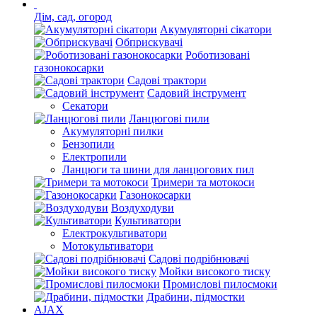
Дім, сад, огород
Акумуляторні сікатори
Обприскувачі
Роботизовані
газонокосарки
Садові трактори
Садовий інструмент
Секатори
Ланцюгові пили
Акумуляторні пилки
Бензопили
Електропили
Ланцюги та шини для ланцюгових пил
Тримери та мотокоси
Газонокосарки
Воздуходуви
Культиватори
Електрокультиватори
Мотокультиватори
Садові подрібнювачі
Мойки високого тиску
Промислові пилосмоки
Драбини, підмостки
AJAX