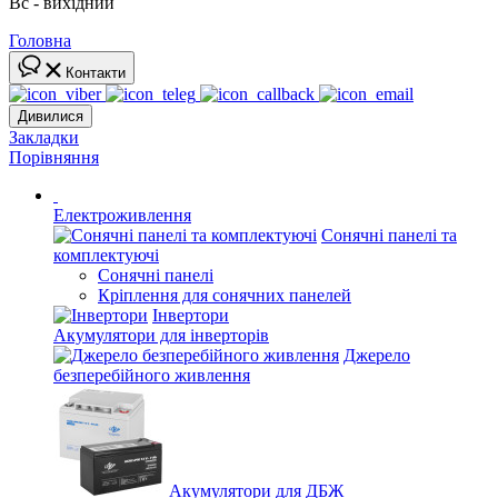
Вс - вихідний
Головна
Контакти
Дивилися
Закладки
Порівняння
Електроживлення
Сонячні панелі та
комплектуючі
Сонячні панелі
Кріплення для сонячних панелей
Інвертори
Акумулятори для інверторів
Джерело
безперебійного живлення
Акумулятори для ДБЖ