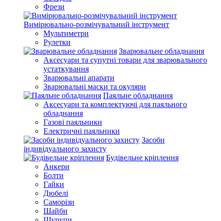
Фрези
Вимірювально-розмічувальний інструмент
Мультиметри
Рулетки
Зварювальне обладнання
Аксесуари та супутні товари для зварювального
устаткування
Зварювальні апарати
Зварювальні маски та окуляри
Паяльне обладнання
Аксесуари та комплектуючі для паяльного
обладнання
Газові паяльники
Електричні паяльники
Засоби
індивідуального захисту
Будівельне кріплення
Анкери
Болти
Гайки
Дюбелі
Саморізи
Шайби
Шурупи