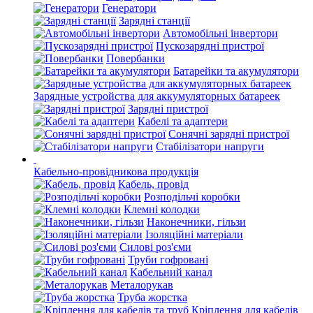
Генератори
Зарядні станції
Автомобільні інвертори
Пускозарядні пристрої
Повербанки
Батарейки та акумулятори
Зарядные устройства для аккумуляторных батареек
Зарядні пристрої
Кабелі та адаптери
Сонячні зарядні пристрої
Стабілізатори напруги
Кабельно-провідникова продукція
Кабель, провід
Розподільчі коробки
Клемні колодки
Наконечники, гільзи
Ізоляційні матеріали
Силові роз'єми
Труби гофровані
Кабельний канал
Металорукав
Труба жорстка
Кріплення для кабелів