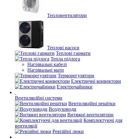
Тепловентилятори
Теплові насоси
Теплові гармати
Тепла підлога
Нагрівальні кабелі
Нагрівальні мати
Терморегулятори
Електричні конвектори
Електрочайники
Вентиляційні системи
Вентиляційні решітки
Воздуховоди
Витяжні вентилятори
Комплектуючі для
вентиляції
Ревізійні люки