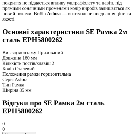
покриття не піддається впливу ультрафіолету та навіть під
прямими сонячними променями колір виробів залишається як
новий роками. Вибір
Asfora
— оптимальне поєднання ціни та
якості.
Основні характеристики SE Рамка 2м
сталь EPH5800262
Вигляд монтажу
Прихований
Довжина
160 мм
Кількість постів/клавіш
2
Колір
Сталевий
Положення рамки
горизонтальна
Серія
Asfora
Тип
Рамка
Ширіна
85 мм
Відгуки про SE Рамка 2м сталь
EPH5800262
0
0