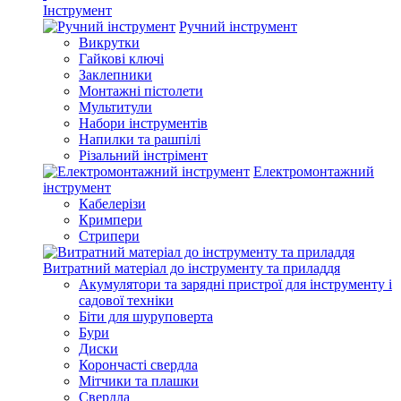
Інструмент
Ручний інструмент
Викрутки
Гайкові ключі
Заклепники
Монтажні пістолети
Мультитули
Набори інструментів
Напилки та рашпілі
Різальний інстрімент
Електромонтажний
інструмент
Кабелерізи
Кримпери
Стрипери
Витратний матеріал до інструменту та приладдя
Акумулятори та зарядні пристрої для інструменту і
садової техніки
Біти для шуруповерта
Бури
Диски
Корончасті свердла
Мітчики та плашки
Свердла