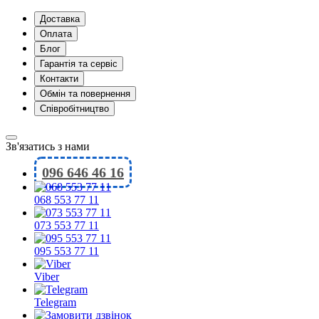
Доставка
Оплата
Блог
Гарантія та сервіс
Контакти
Обмін та повернення
Співробітництво
Зв'язатись з нами
096 646 46 16
068 553 77 11
073 553 77 11
095 553 77 11
Viber
Telegram