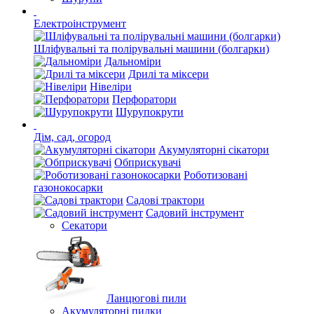
Електроінструмент
Шліфувальні та полірувальні машини (болгарки)
Дальноміри
Дрилі та міксери
Нівеліри
Перфоратори
Шурупокрути
Дім, сад, огород
Акумуляторні сікатори
Обприскувачі
Роботизовані
газонокосарки
Садові трактори
Садовий інструмент
Секатори
Ланцюгові пили
Акумуляторні пилки