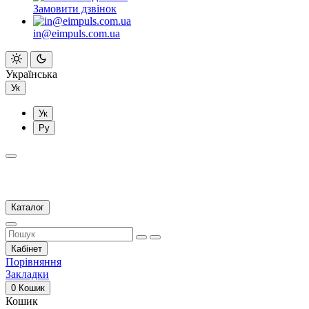
Замовити дзвінок
in@eimpuls.com.ua
Українська
Ук
Ук
Ру
Каталог
Кабінет
Порівняння
Закладки
0
Кошик
Кошик