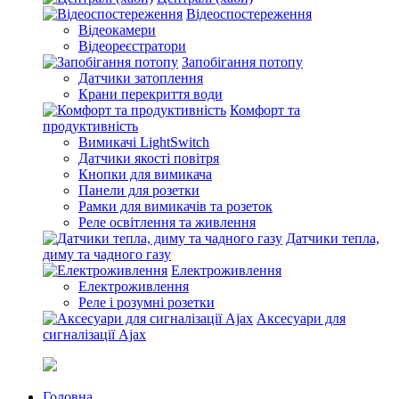
Відеоспостереження
Відеокамери
Відеореєстратори
Запобігання потопу
Датчики затоплення
Крани перекриття води
Комфорт та
продуктивність
Вимикачі LightSwitch
Датчики якості повітря
Кнопки для вимикача
Панели для розетки
Рамки для вимикачів та розеток
Реле освітлення та живлення
Датчики тепла,
диму та чадного газу
Електроживлення
Електроживлення
Реле і розумні розетки
Аксесуари для
сигналізації Ajax
Головна