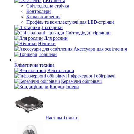
LED-лента
Світлодіодна стрічка
Контролери
Блоки живлення
Профіль та комплектуючі для LED-стрічки
Ліхтарики
Світлодіодні гірлянди
Для рослин
Нічники
Аксесуари для освітлення
Торшери
Кліматична техніка
Вентилятори
Інфрачервоні обігрівачі
Керамічні обігрівачі
Кондиціонери
Настільні плити