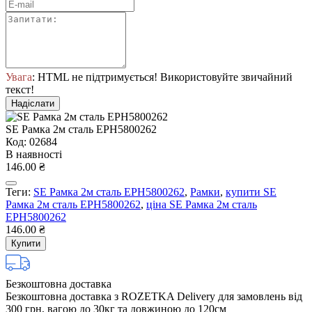
Увага
: HTML не підтримується! Використовуйте звичайний
текст!
Надіслати
SE Рамка 2м сталь EPH5800262
Код: 02684
В наявності
146.00 ₴
Теги:
SE Рамка 2м сталь EPH5800262
,
Рамки
,
купити SE
Рамка 2м сталь EPH5800262
,
ціна SE Рамка 2м сталь
EPH5800262
146.00 ₴
Купити
Безкоштовна доставка
Безкоштовна доставка з ROZETKA Delivery для замовлень від
300 грн, вагою до 30кг та довжиною до 120см