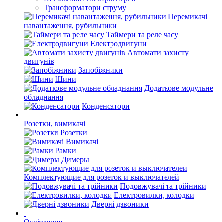
Трансформатори струму
Перемикачі
навантаження, рубильники
Таймери та реле часу
Електродвигуни
Автомати захисту
двигунів
Запобіжники
Шини
Додаткове модульне
обладнання
Конденсатори
Розетки, вимикачі
Розетки
Вимикачі
Рамки
Димеры
Комплектующие для розеток и выключателей
Подовжувачі та трійники
Електровилки, колодки
Дверні дзвоники
Освітлення