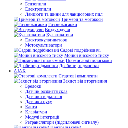
Бензопили
Електропили
Ланцюги та шини для ланцюгових пил
Тримери та мотокоси
Газонокосарки
Воздуходуви
Культиватори
Електрокультиватори
Мотокультиватори
Садові подрібнювачі
Мойки високого тиску
Промислові пилосмоки
Драбини, підмостки
AJAX
Стартові комплекти
Захист від вторгнення
Брелоки
Датчик розбиття скла
Датчики відкриття
Датчики руху
Карти
Клавіатури
Модулі інтеграції
Ретранслятори (підсилювачі сигналу)
Централі (хаби)