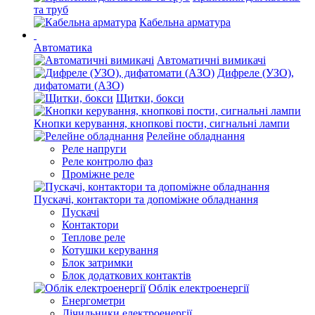
та труб
Кабельна арматура
Автоматика
Автоматичні вимикачі
Дифреле (УЗО),
дифатомати (АЗО)
Щитки, бокси
Кнопки керування, кнопкові пости, сигнальні лампи
Релейне обладнання
Реле напруги
Реле контролю фаз
Проміжне реле
Пускачі, контактори та допоміжне обладнання
Пускачі
Контактори
Теплове реле
Котушки керування
Блок затримки
Блок додаткових контактів
Облік електроенергії
Енергометри
Лічильники електроенергії