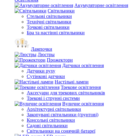
Акумуляторне освітлення
Світильники
Стельові світильники
Технічні світильники
Точкові світильники
Бра та настінні світильники
Лампочки
Люстры
Прожектори
Датчики освітлення
Датчики руху
Сутінкові датчики
Настільні лампи
Трекове освітлення
Аксесуари для трекових світильників
Трекові і струнні системи
Вуличне освітлення
Архітектурні світильники
Закопувані світильники (ґрунтові)
Консольні світильники
Садові світильники
Світильники на сонячній батареї