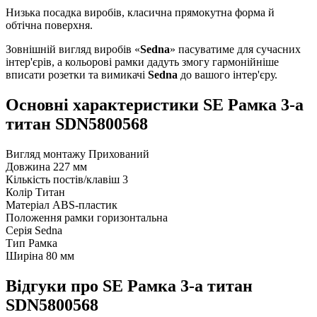
Низька посадка виробів, класична прямокутна форма й
обтічна поверхня.
Зовнішній вигляд виробів «
Sedna
» пасуватиме для сучасних
інтер'єрів, а кольорові рамки дадуть змогу гармонійніше
вписати розетки та вимикачі
Sedna
до вашого інтер'єру.
Основні характеристики SE Рамка 3-а
титан SDN5800568
Вигляд монтажу
Прихований
Довжина
227 мм
Кількість постів/клавіш
3
Колір
Титан
Матеріал
ABS-пластик
Положення рамки
горизонтальна
Серія
Sedna
Тип
Рамка
Ширіна
80 мм
Відгуки про SE Рамка 3-а титан
SDN5800568