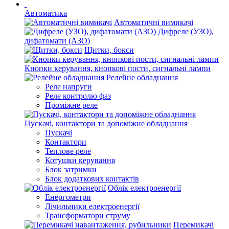
Автоматика
Автоматичні вимикачі
Дифреле (УЗО),
дифатомати (АЗО)
Щитки, бокси
Кнопки керування, кнопкові пости, сигнальні лампи
Релейне обладнання
Реле напруги
Реле контролю фаз
Проміжне реле
Пускачі, контактори та допоміжне обладнання
Пускачі
Контактори
Теплове реле
Котушки керування
Блок затримки
Блок додаткових контактів
Облік електроенергії
Енергометри
Лічильники електроенергії
Трансформатори струму
Перемикачі