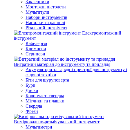
Заклепники
Монтажні пістолети
Мультитули
Набори інструментів
Напилки та рашпілі
Різальний інстрімент
Електромонтажний
інструмент
Кабелерізи
Кримпери
Стрипери
Витратний матеріал до інструменту та приладдя
Акумулятори та зарядні пристрої для інструменту і
садової техніки
Біти для шуруповерта
Бури
Диски
Корончасті свердла
Мітчики та плашки
Свердла
Фрези
Вимірювально-розмічувальний інструмент
Мультиметри