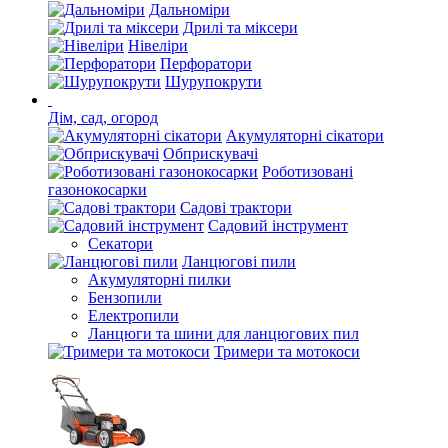
Дальноміри
Дрилі та міксери
Нівеліри
Перфоратори
Шурупокрути
Дім, сад, огород
Акумуляторні сікатори
Обприскувачі
Роботизовані
газонокосарки
Садові трактори
Садовий інструмент
Секатори
Ланцюгові пили
Акумуляторні пилки
Бензопили
Електропили
Ланцюги та шини для ланцюгових пил
Тримери та мотокоси