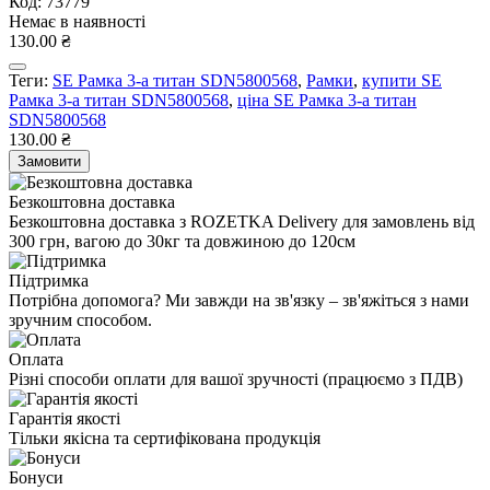
Код: 73779
Немає в наявності
130.00 ₴
Теги:
SE Рамка 3-а титан SDN5800568
,
Рамки
,
купити SE
Рамка 3-а титан SDN5800568
,
ціна SE Рамка 3-а титан
SDN5800568
130.00 ₴
Замовити
Безкоштовна доставка
Безкоштовна доставка з ROZETKA Delivery для замовлень від
300 грн, вагою до 30кг та довжиною до 120см
Підтримка
Потрібна допомога? Ми завжди на зв'язку – зв'яжіться з нами
зручним способом.
Оплата
Різні способи оплати для вашої зручності (працюємо з ПДВ)
Гарантія якості
Тільки якісна та сертифікована продукція
Бонуси