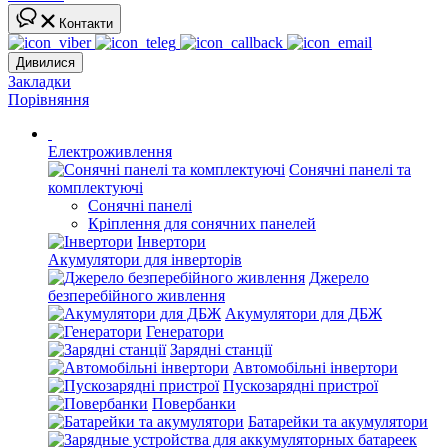
Контакти
Дивилися
Закладки
Порівняння
Електроживлення
Сонячні панелі та
комплектуючі
Сонячні панелі
Кріплення для сонячних панелей
Інвертори
Акумулятори для інверторів
Джерело
безперебійного живлення
Акумулятори для ДБЖ
Генератори
Зарядні станції
Автомобільні інвертори
Пускозарядні пристрої
Повербанки
Батарейки та акумулятори