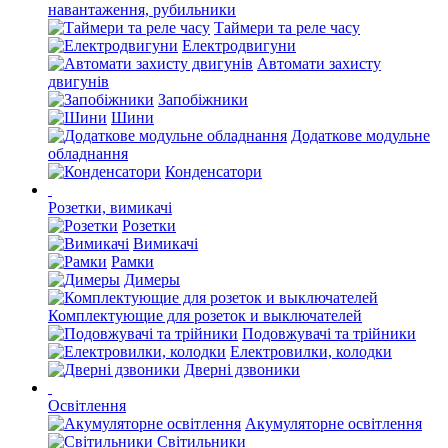
навантаження, рубильники
Таймери та реле часу
Електродвигуни
Автомати захисту
двигунів
Запобіжники
Шини
Додаткове модульне
обладнання
Конденсатори
Розетки, вимикачі
Розетки
Вимикачі
Рамки
Димеры
Комплектующие для розеток и выключателей
Подовжувачі та трійники
Електровилки, колодки
Дверні дзвоники
Освітлення
Акумуляторне освітлення
Світильники