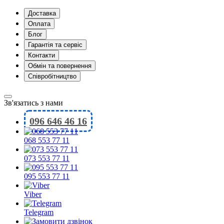
Доставка
Оплата
Блог
Гарантія та сервіс
Контакти
Обмін та повернення
Співробітництво
Зв'язатись з нами
096 646 46 16
068 553 77 11
073 553 77 11
095 553 77 11
Viber
Telegram