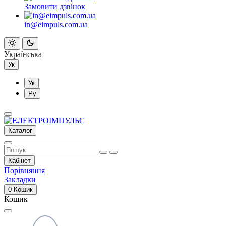
Замовити дзвінок
in@eimpuls.com.ua
Українська
Ук
Ук
Ру
Каталог
Кабінет
Порівняння
Закладки
0
Кошик
Кошик