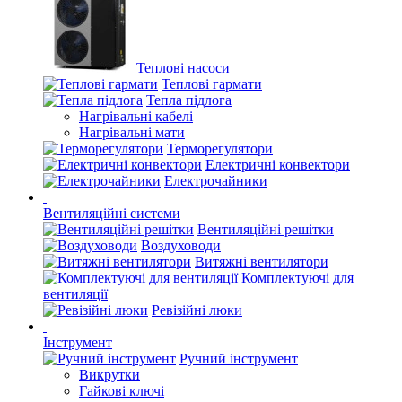
Теплові насоси
Теплові гармати
Тепла підлога
Нагрівальні кабелі
Нагрівальні мати
Терморегулятори
Електричні конвектори
Електрочайники
Вентиляційні системи
Вентиляційні решітки
Воздуховоди
Витяжні вентилятори
Комплектуючі для
вентиляції
Ревізійні люки
Інструмент
Ручний інструмент
Викрутки
Гайкові ключі