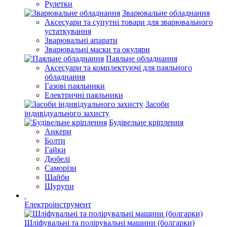
Рулетки
Зварювальне обладнання
Аксесуари та супутні товари для зварювального
устаткування
Зварювальні апарати
Зварювальні маски та окуляри
Паяльне обладнання
Аксесуари та комплектуючі для паяльного
обладнання
Газові паяльники
Електричні паяльники
Засоби
індивідуального захисту
Будівельне кріплення
Анкери
Болти
Гайки
Дюбелі
Саморізи
Шайби
Шурупи
Електроінструмент
Шліфувальні та полірувальні машини (болгарки)