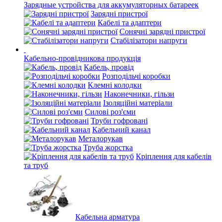
Зарядные устройства для аккумуляторных батареек
Зарядні пристрої
Кабелі та адаптери
Сонячні зарядні пристрої
Стабілізатори напруги
Кабельно-провідникова продукція
Кабель, провід
Розподільчі коробки
Клемні колодки
Наконечники, гільзи
Ізоляційні матеріали
Силові роз'єми
Труби гофровані
Кабельний канал
Металорукав
Труба жорстка
Кріплення для кабелів
та труб
Кабельна арматура