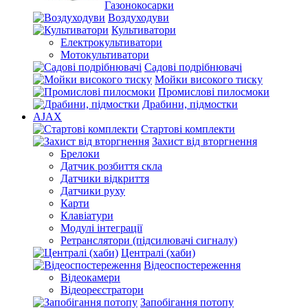
Газонокосарки
Воздуходуви
Культиватори
Електрокультиватори
Мотокультиватори
Садові подрібнювачі
Мойки високого тиску
Промислові пилосмоки
Драбини, підмостки
AJAX
Стартові комплекти
Захист від вторгнення
Брелоки
Датчик розбиття скла
Датчики відкриття
Датчики руху
Карти
Клавіатури
Модулі інтеграції
Ретранслятори (підсилювачі сигналу)
Централі (хаби)
Відеоспостереження
Відеокамери
Відеореєстратори
Запобігання потопу