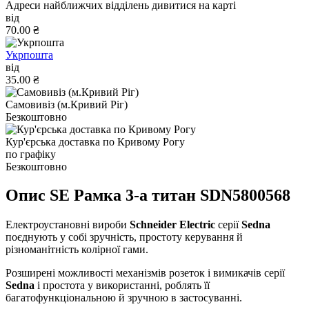
Адреси найближчих відділень дивитися на карті
від
70.00 ₴
Укрпошта
від
35.00 ₴
Самовивіз (м.Кривий Ріг)
Безкоштовно
Кур'єрська доставка по Кривому Рогу
по графіку
Безкоштовно
Опис SE Рамка 3-а титан SDN5800568
Електроустановні вироби
Schneider Electric
серії
Sedna
поєднують у собі зручність, простоту керування й
різноманітність колірної гами.
Розширені можливості механізмів розеток і вимикачів серії
Sedna
і простота у використанні, роблять її
багатофункціональною й зручною в застосуванні.