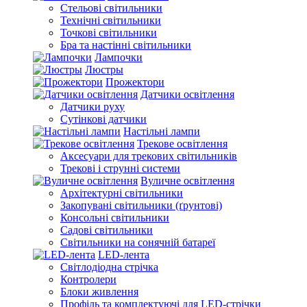
Стельові світильники
Технічні світильники
Точкові світильники
Бра та настінні світильники
Лампочки
Люстры
Прожектори
Датчики освітлення
Датчики руху
Сутінкові датчики
Настільні лампи
Трекове освітлення
Аксесуари для трекових світильників
Трекові і струнні системи
Вуличне освітлення
Архітектурні світильники
Закопувані світильники (ґрунтові)
Консольні світильники
Садові світильники
Світильники на сонячній батареї
LED-лента
Світлодіодна стрічка
Контролери
Блоки живлення
Профіль та комплектуючі для LED-стрічки