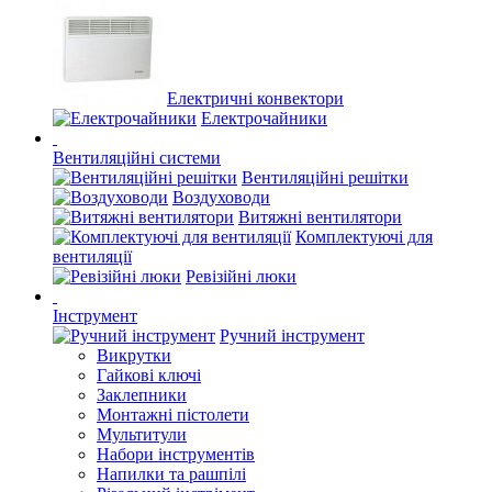
Електричні конвектори
Електрочайники
Вентиляційні системи
Вентиляційні решітки
Воздуховоди
Витяжні вентилятори
Комплектуючі для
вентиляції
Ревізійні люки
Інструмент
Ручний інструмент
Викрутки
Гайкові ключі
Заклепники
Монтажні пістолети
Мультитули
Набори інструментів
Напилки та рашпілі