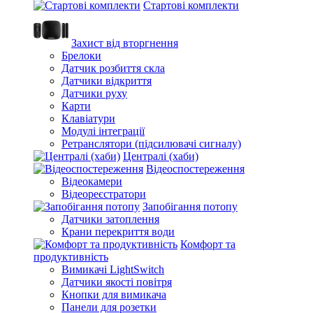
Стартові комплекти
Захист від вторгнення
Брелоки
Датчик розбиття скла
Датчики відкриття
Датчики руху
Карти
Клавіатури
Модулі інтеграції
Ретранслятори (підсилювачі сигналу)
Централі (хаби)
Відеоспостереження
Відеокамери
Відеореєстратори
Запобігання потопу
Датчики затоплення
Крани перекриття води
Комфорт та
продуктивність
Вимикачі LightSwitch
Датчики якості повітря
Кнопки для вимикача
Панели для розетки