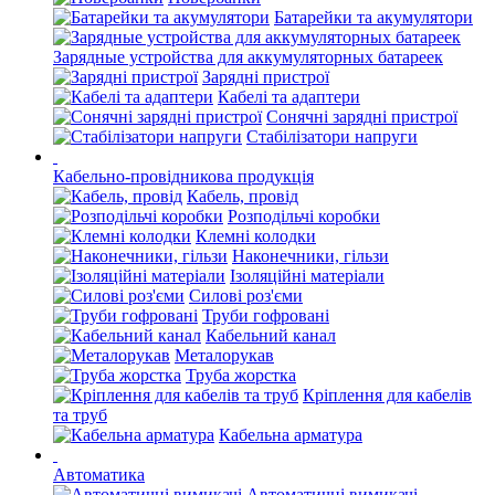
Батарейки та акумулятори
Зарядные устройства для аккумуляторных батареек
Зарядні пристрої
Кабелі та адаптери
Сонячні зарядні пристрої
Стабілізатори напруги
Кабельно-провідникова продукція
Кабель, провід
Розподільчі коробки
Клемні колодки
Наконечники, гільзи
Ізоляційні матеріали
Силові роз'єми
Труби гофровані
Кабельний канал
Металорукав
Труба жорстка
Кріплення для кабелів
та труб
Кабельна арматура
Автоматика
Автоматичні вимикачі