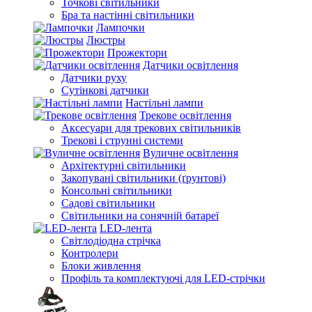
Точкові світильники
Бра та настінні світильники
Лампочки
Люстры
Прожектори
Датчики освітлення
Датчики руху
Сутінкові датчики
Настільні лампи
Трекове освітлення
Аксесуари для трекових світильників
Трекові і струнні системи
Вуличне освітлення
Архітектурні світильники
Закопувані світильники (ґрунтові)
Консольні світильники
Садові світильники
Світильники на сонячній батареї
LED-лента
Світлодіодна стрічка
Контролери
Блоки живлення
Профіль та комплектуючі для LED-стрічки