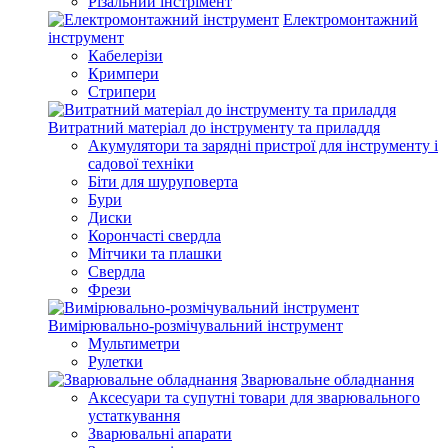
Різальний інстрімент
Електромонтажний
інструмент
Кабелерізи
Кримпери
Стрипери
Витратний матеріал до інструменту та приладдя
Акумулятори та зарядні пристрої для інструменту і
садової техніки
Біти для шуруповерта
Бури
Диски
Корончасті свердла
Мітчики та плашки
Свердла
Фрези
Вимірювально-розмічувальний інструмент
Мультиметри
Рулетки
Зварювальне обладнання
Аксесуари та супутні товари для зварювального
устаткування
Зварювальні апарати