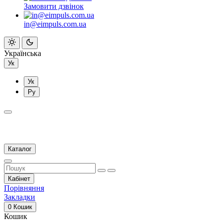
Замовити дзвінок
in@eimpuls.com.ua
Українська
Ук
Ук
Ру
Каталог
Кабінет
Порівняння
Закладки
0
Кошик
Кошик