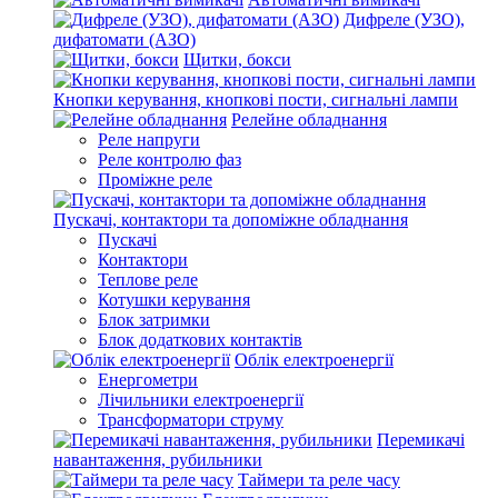
Дифреле (УЗО),
дифатомати (АЗО)
Щитки, бокси
Кнопки керування, кнопкові пости, сигнальні лампи
Релейне обладнання
Реле напруги
Реле контролю фаз
Проміжне реле
Пускачі, контактори та допоміжне обладнання
Пускачі
Контактори
Теплове реле
Котушки керування
Блок затримки
Блок додаткових контактів
Облік електроенергії
Енергометри
Лічильники електроенергії
Трансформатори струму
Перемикачі
навантаження, рубильники
Таймери та реле часу