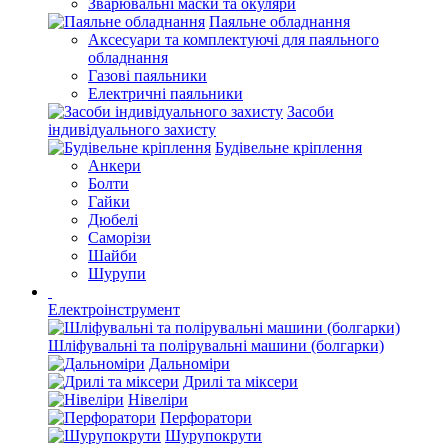
Зварювальні маски та окуляри
Паяльне обладнання
Аксесуари та комплектуючі для паяльного
обладнання
Газові паяльники
Електричні паяльники
Засоби
індивідуального захисту
Будівельне кріплення
Анкери
Болти
Гайки
Дюбелі
Саморізи
Шайби
Шурупи
Електроінструмент
Шліфувальні та полірувальні машини (болгарки)
Дальноміри
Дрилі та міксери
Нівеліри
Перфоратори
Шурупокрути