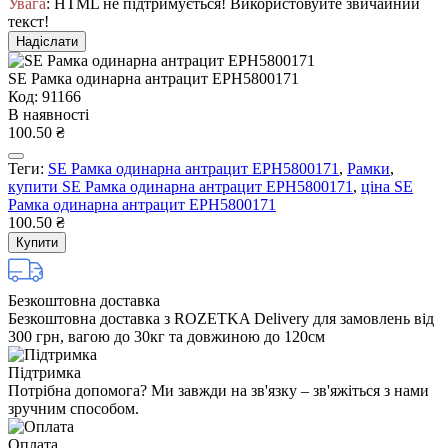
Увага
: HTML не підтримується! Використовуйте звичайний
текст!
Надіслати
SE Рамка одинарна антрацит EPH5800171
Код: 91166
В наявності
100.50 ₴
Теги:
SE Рамка одинарна антрацит EPH5800171
,
Рамки
,
купити SE Рамка одинарна антрацит EPH5800171
,
ціна SE
Рамка одинарна антрацит EPH5800171
100.50 ₴
Купити
Безкоштовна доставка
Безкоштовна доставка з ROZETKA Delivery для замовлень від
300 грн, вагою до 30кг та довжиною до 120см
Підтримка
Потрібна допомога? Ми завжди на зв'язку – зв'яжіться з нами
зручним способом.
Оплата