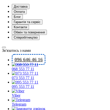
Доставка
Оплата
Блог
Гарантія та сервіс
Контакти
Обмін та повернення
Співробітництво
Зв'язатись з нами
096 646 46 16
068 553 77 11
073 553 77 11
095 553 77 11
Viber
Telegram