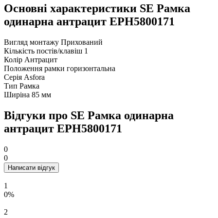
Основні характеристики SE Рамка
одинарна антрацит EPH5800171
Вигляд монтажу
Прихований
Кількість постів/клавіш
1
Колір
Антрацит
Положення рамки
горизонтальна
Серія
Asfora
Тип
Рамка
Ширіна
85 мм
Відгуки про SE Рамка одинарна
антрацит EPH5800171
0
0
Написати відгук
1
0%
2