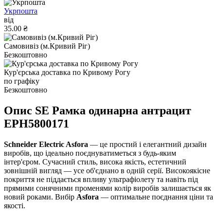
Укрпошта
від
35.00 ₴
Самовивіз (м.Кривий Ріг)
Безкоштовно
Кур'єрська доставка по Кривому Рогу
по графіку
Безкоштовно
Опис SE Рамка одинарна антрацит
EPH5800171
Schneider Electric Asfora
— це простий і елегантний дизайн
виробів, що ідеально поєднуватиметься з будь-яким
інтер'єром. Сучасний стиль, висока якість, естетичний
зовнішній вигляд — усе об'єднано в одній серії. Високоякісне
покриття не піддається впливу ультрафіолету та навіть під
прямими сонячними променями колір виробів залишається як
новий роками. Вибір
Asfora
— оптимальне поєднання ціни та
якості.