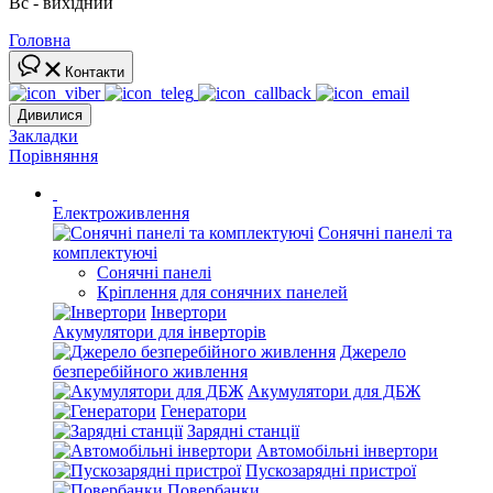
Вс - вихідний
Головна
Контакти
Дивилися
Закладки
Порівняння
Електроживлення
Сонячні панелі та
комплектуючі
Сонячні панелі
Кріплення для сонячних панелей
Інвертори
Акумулятори для інверторів
Джерело
безперебійного живлення
Акумулятори для ДБЖ
Генератори
Зарядні станції
Автомобільні інвертори
Пускозарядні пристрої
Повербанки