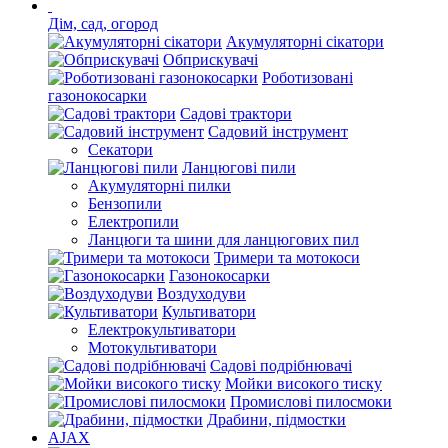
Дім, сад, огород
Акумуляторні сікатори
Обприскувачі
Роботизовані
газонокосарки
Садові трактори
Садовий інструмент
Секатори
Ланцюгові пили
Акумуляторні пилки
Бензопили
Електропили
Ланцюги та шини для ланцюгових пил
Тримери та мотокоси
Газонокосарки
Воздуходуви
Культиватори
Електрокультиватори
Мотокультиватори
Садові подрібнювачі
Мойки високого тиску
Промислові пилосмоки
Драбини, підмостки
AJAX