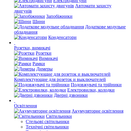
Електродвигуни
Автомати захисту
двигунів
Запобіжники
Шини
Додаткове модульне
обладнання
Конденсатори
Розетки, вимикачі
Розетки
Вимикачі
Рамки
Димеры
Комплектующие для розеток и выключателей
Подовжувачі та трійники
Електровилки, колодки
Дверні дзвоники
Освітлення
Акумуляторне освітлення
Світильники
Стельові світильники
Технічні світильники