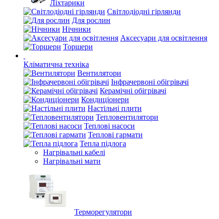
Ліхтарики
Світлодіодні гірлянди
Для рослин
Нічники
Аксесуари для освітлення
Торшери
Кліматична техніка
Вентилятори
Інфрачервоні обігрівачі
Керамічні обігрівачі
Кондиціонери
Настільні плити
Тепловентилятори
Теплові насоси
Теплові гармати
Тепла підлога
Нагрівальні кабелі
Нагрівальні мати
Терморегулятори