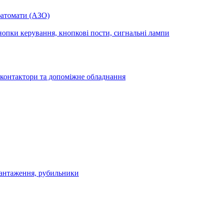
фатомати (АЗО)
опки керування, кнопкові пости, сигнальні лампи
 контактори та допоміжне обладнання
антаження, рубильники