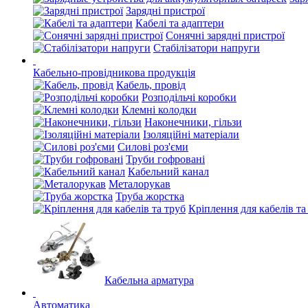
Зарядні пристрої
Кабелі та адаптери
Сонячні зарядні пристрої
Стабілізатори напруги
Кабельно-провідникова продукція
Кабель, провід
Розподільчі коробки
Клемні колодки
Наконечники, гільзи
Ізоляційні матеріали
Силові роз'єми
Труби гофровані
Кабельний канал
Металорукав
Труба жорстка
Кріплення для кабелів та
Кабельна арматура
Автоматика