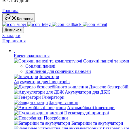
Вс - вихідний
Головна
Контакти
Дивилися
Закладки
Порівняння
Електроживлення
Сонячні панелі та ком
Сонячні панелі
Кріплення для сонячних панелей
Інвертори
Акумулятори для інверторів
Джерело безперебі
Акумулятори для ДБЖ
Генератори
Зарядні станції
Автомобільні інвертори
Пускозарядні пристрої
Повербанки
Батарейки та акумулятори
Зар