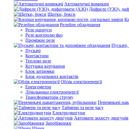
Автоматичні вимикачі
Дифреле (УЗО), ди
Щитки, бокси
Кн
Релейне обладнання
Реле напруги
Реле контролю фаз
Проміжне реле
Пускачі,
Пускачі
Контактори
Теплове реле
Котушки керування
Блок затримки
Блок додаткових контактів
Облік електроенергії
Енергометри
Лічильники електроенергії
Трансформатори струму
Перемикачі нав
Таймери та реле часу
Електродвигуни
Автомати захисту двигунів
Запобіжники
Шини