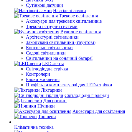
Сутінкові датчики
Настільні лампи
Трекове освітлення
Аксесуари для трекових світильників
Трекові і струнні системи
Вуличне освітлення
Архітектурні світильники
Закопувані світильники (ґрунтові)
Консольні світильники
Садові світильники
Світильники на сонячній батареї
LED-лента
Світлодіодна стрічка
Контролери
Блоки живлення
Профіль та комплектуючі для LED-стрічки
Ліхтарики
Світлодіодні гірлянди
Для рослин
Нічники
Аксесуари для освітлення
Торшери
Кліматична техніка