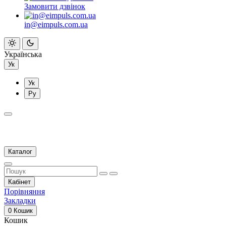
Замовити дзвінок
in@eimpuls.com.ua
Українська
Ук
Ук
Ру
Каталог
Кабінет
Порівняння
Закладки
0
Кошик
Кошик