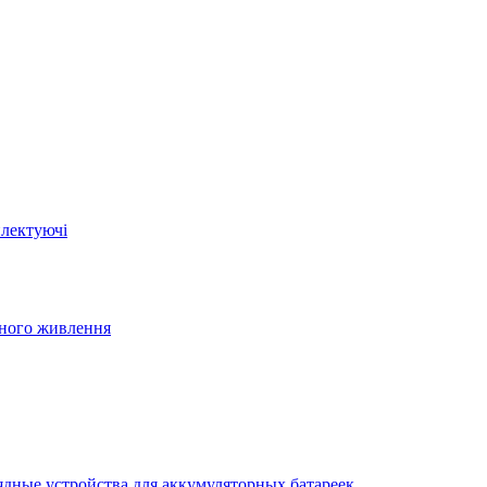
плектуючі
йного живлення
ядные устройства для аккумуляторных батареек