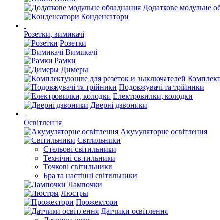
Додаткове модульне о
Конденсатори
Розетки, вимикачі
Розетки
Вимикачі
Рамки
Димеры
Комплект
Подовжувачі та трійники
Електровилки, колодки
Дверні дзвоники
Освітлення
Акумуляторне освітлення
Світильники
Стельові світильники
Технічні світильники
Точкові світильники
Бра та настінні світильники
Лампочки
Люстры
Прожектори
Датчики освітлення
Датчики руху