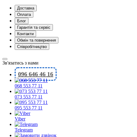
Доставка
Оплата
Блог
Гарантія та сервіс
Контакти
Обмін та повернення
Співробітництво
Зв'язатись з нами
096 646 46 16
068 553 77 11
073 553 77 11
095 553 77 11
Viber
Telegram