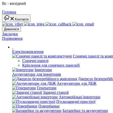
Вс - вихідний
Головна
Контакти
Дивилися
Закладки
Порівняння
Електроживлення
Сонячні панелі та ком
Сонячні панелі
Кріплення для сонячних панелей
Інвертори
Акумулятори для інверторів
Джерело безперебі
Акумулятори для ДБЖ
Генератори
Зарядні станції
Автомобільні інвертори
Пускозарядні пристрої
Повербанки
Батарейки та акумулятори