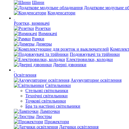
Шини
Додаткове модульне о
Конденсатори
Розетки, вимикачі
Розетки
Вимикачі
Рамки
Димеры
Комплект
Подовжувачі та трійники
Електровилки, колодки
Дверні дзвоники
Освітлення
Акумуляторне освітлення
Світильники
Стельові світильники
Технічні світильники
Точкові світильники
Бра та настінні світильники
Лампочки
Люстры
Прожектори
Датчики освітлення