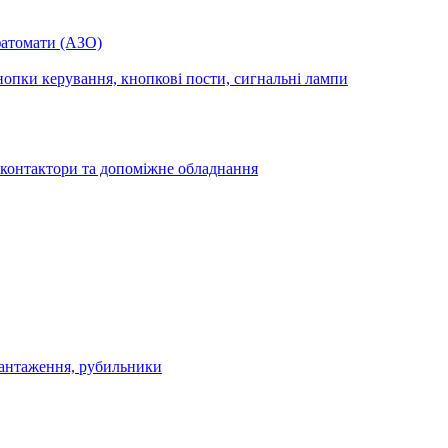
фатомати (АЗО)
опки керування, кнопкові пости, сигнальні лампи
 контактори та допоміжне обладнання
антаження, рубильники