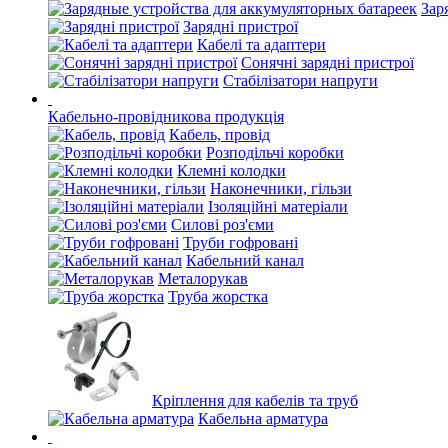
Зар
Зарядні пристрої
Кабелі та адаптери
Сонячні зарядні пристрої
Стабілізатори напруги
Кабельно-провідникова продукція
Кабель, провід
Розподільчі коробки
Клемні колодки
Наконечники, гільзи
Ізоляційні матеріали
Силові роз'єми
Труби гофровані
Кабельний канал
Металорукав
Труба жорстка
Кріплення для кабелів та труб
Кабельна арматура