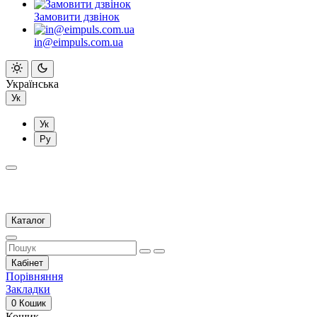
Замовити дзвінок
in@eimpuls.com.ua
Українська
Ук
Ук
Ру
Каталог
Кабінет
Порівняння
Закладки
0
Кошик
Кошик