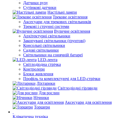
Датчики руху
Сутінкові датчики
Настільні лампи
Трекове освітлення
Аксесуари для трекових світильників
Трекові і струнні системи
Вуличне освітлення
Архітектурні світильники
Закопувані світильники (ґрунтові)
Консольні світильники
Садові світильники
Світильники на сонячній батареї
LED-лента
Світлодіодна стрічка
Контролери
Блоки живлення
Профіль та комплектуючі для LED-стрічки
Ліхтарики
Світлодіодні гірлянди
Для рослин
Нічники
Аксесуари для освітлення
Торшери
Кліматична техніка