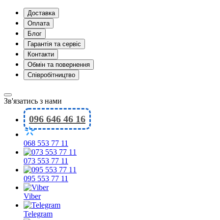
Доставка
Оплата
Блог
Гарантія та сервіс
Контакти
Обмін та повернення
Співробітництво
Зв'язатись з нами
096 646 46 16
068 553 77 11
073 553 77 11
095 553 77 11
Viber
Telegram