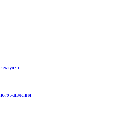
плектуючі
йного живлення