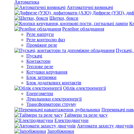
Автоматика
Автоматичні вимикачі
Дифреле (УЗО), ди
Щитки, бокси
Кн
Релейне обладнання
Реле напруги
Реле контролю фаз
Проміжне реле
Пускачі,
Пускачі
Контактори
Теплове реле
Котушки керування
Блок затримки
Блок додаткових контактів
Облік електроенергії
Енергометри
Лічильники електроенергії
Трансформатори струму
Перемикачі нав
Таймери та реле часу
Електродвигуни
Автомати захисту двигунів
Запобіжники