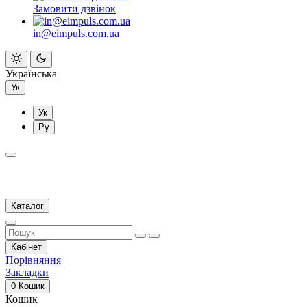
Замовити дзвінок
in@eimpuls.com.ua
Українська
Ук
Ук
Ру
Каталог
Кабінет
Порівняння
Закладки
0
Кошик
Кошик