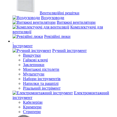
Вентиляційні решітки
Воздуховоди
Витяжні вентилятори
Комплектуючі для
вентиляції
Ревізійні люки
Інструмент
Ручний інструмент
Викрутки
Гайкові ключі
Заклепники
Монтажні пістолети
Мультитули
Набори інструментів
Напилки та рашпілі
Різальний інстрімент
Електромонтажний
інструмент
Кабелерізи
Кримпери
Стрипери