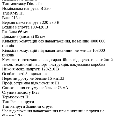
Тип монтажу
Din-рейка
Номінальна напруга, В
220
TrueRMS
Ні
Вага
213 г
Верхня межа напруги
220-280 В
Вхідна напруга
100-420 В
Глибина
66 мм
Довжина (висота)
85 мм
Кількість комутацій без навантаження, не менше
4000 000
циклів
Кількість комутацій під навантаженням, не менше
103000
циклів
Комплект постачання
реле, гарантійне свідоцтво, гарантійний
талон, технічний паспорт, інструкція, пакувальна коробка
Нижня межа напруги
120-210 В
Особливості
З індикацією
Перетин дроту
не більше 16 мм133
Проф. затримка відключення
Ні
Споживання струму
не більше 78 мА
Ступінь захисту
IP23
Термозахист
Ні
Тип
Реле напруги
Тип напруги
Змінний струм
Час відключення навантаження при зниженні напруги
не
більше 1,2 с