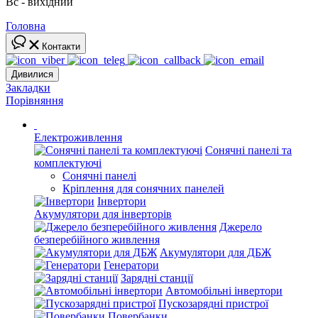
Вс - вихідний
Головна
Контакти
Дивилися
Закладки
Порівняння
Електроживлення
Сонячні панелі та
комплектуючі
Сонячні панелі
Кріплення для сонячних панелей
Інвертори
Акумулятори для інверторів
Джерело
безперебійного живлення
Акумулятори для ДБЖ
Генератори
Зарядні станції
Автомобільні інвертори
Пускозарядні пристрої
Повербанки