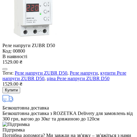
Реле напруги ZUBR D50
Код: 00800
В наявності
1529.00 ₴
Теги:
Реле напруги ZUBR D50
,
Реле напруги
,
купити Реле
напруги ZUBR D50
,
ціна Реле напруги ZUBR D50
1529.00 ₴
Купити
Безкоштовна доставка
Безкоштовна доставка з ROZETKA Delivery для замовлень від
300 грн, вагою до 30кг та довжиною до 120см
Підтримка
Потрібна допомога? Ми завжди на зв'язку – зв'яжіться з нами