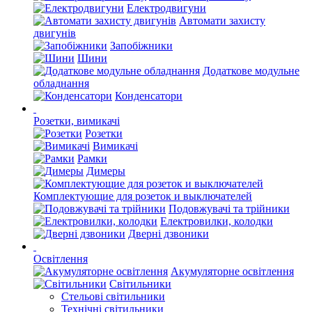
Електродвигуни
Автомати захисту
двигунів
Запобіжники
Шини
Додаткове модульне
обладнання
Конденсатори
Розетки, вимикачі
Розетки
Вимикачі
Рамки
Димеры
Комплектующие для розеток и выключателей
Подовжувачі та трійники
Електровилки, колодки
Дверні дзвоники
Освітлення
Акумуляторне освітлення
Світильники
Стельові світильники
Технічні світильники