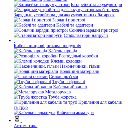
Батарейки та акумулятори
Зарядные устройства для аккумуляторных батареек
Зарядні пристрої
Кабелі та адаптери
Сонячні зарядні пристрої
Стабілізатори напруги
Кабельно-провідникова продукція
Кабель, провід
Розподільчі коробки
Клемні колодки
Наконечники, гільзи
Ізоляційні матеріали
Силові роз'єми
Труби гофровані
Кабельний канал
Металорукав
Труба жорстка
Кріплення для кабелів
та труб
Кабельна арматура
Автоматика