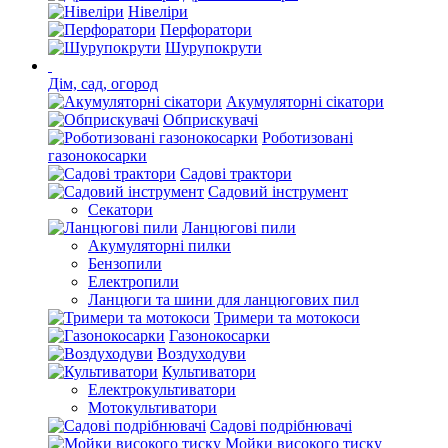
Нівеліри
Перфоратори
Шурупокрути
Дім, сад, огород
Акумуляторні сікатори
Обприскувачі
Роботизовані
газонокосарки
Садові трактори
Садовий інструмент
Секатори
Ланцюгові пили
Акумуляторні пилки
Бензопили
Електропили
Ланцюги та шини для ланцюгових пил
Тримери та мотокоси
Газонокосарки
Воздуходуви
Культиватори
Електрокультиватори
Мотокультиватори
Садові подрібнювачі
Мойки високого тиску