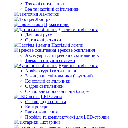
Точкові світильники
Бра та настінні світильники
Лампочки
Люстры
Прожектори
Датчики освітлення
Датчики руху
Сутінкові датчики
Настільні лампи
Трекове освітлення
Аксесуари для трекових світильників
Трекові і струнні системи
Вуличне освітлення
Архітектурні світильники
Закопувані світильники (ґрунтові)
Консольні світильники
Садові світильники
Світильники на сонячній батареї
LED-лента
Світлодіодна стрічка
Контролери
Блоки живлення
Профіль та комплектуючі для LED-стрічки
Ліхтарики
Світлодіодні гірлянди