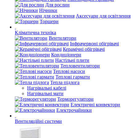
Для рослин
Нічники
Аксесуари для освітлення
Торшери
Кліматична техніка
Вентилятори
Інфрачервоні обігрівачі
Керамічні обігрівачі
Кондиціонери
Настільні плити
Тепловентилятори
Теплові насоси
Теплові гармати
Тепла підлога
Нагрівальні кабелі
Нагрівальні мати
Терморегулятори
Електричні конвектори
Електрочайники
Вентиляційні системи