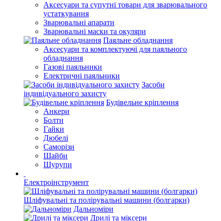
Аксесуари та супутні товари для зварювального
устаткування
Зварювальні апарати
Зварювальні маски та окуляри
Паяльне обладнання
Аксесуари та комплектуючі для паяльного
обладнання
Газові паяльники
Електричні паяльники
Засоби
індивідуального захисту
Будівельне кріплення
Анкери
Болти
Гайки
Дюбелі
Саморізи
Шайби
Шурупи
Електроінструмент
Шліфувальні та полірувальні машини (болгарки)
Дальноміри
Дрилі та міксери