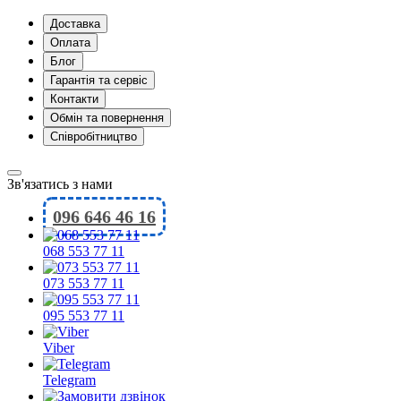
Доставка
Оплата
Блог
Гарантія та сервіс
Контакти
Обмін та повернення
Співробітництво
Зв'язатись з нами
096 646 46 16
068 553 77 11
073 553 77 11
095 553 77 11
Viber
Telegram