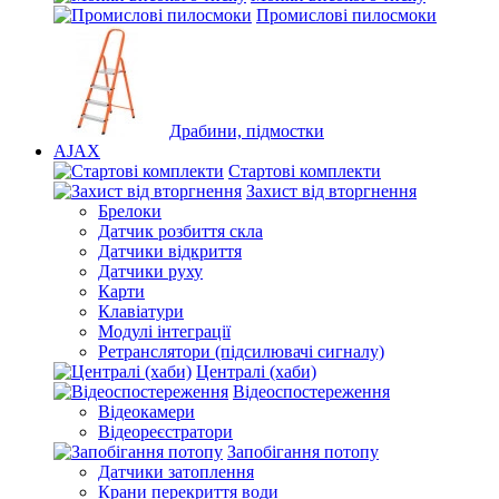
Промислові пилосмоки
Драбини, підмостки
AJAX
Стартові комплекти
Захист від вторгнення
Брелоки
Датчик розбиття скла
Датчики відкриття
Датчики руху
Карти
Клавіатури
Модулі інтеграції
Ретранслятори (підсилювачі сигналу)
Централі (хаби)
Відеоспостереження
Відеокамери
Відеореєстратори
Запобігання потопу
Датчики затоплення
Крани перекриття води