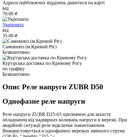
Адреси найближчих відділень дивитися на карті
від
70.00 ₴
Укрпошта
від
35.00 ₴
Самовивіз (м.Кривий Ріг)
Безкоштовно
Кур'єрська доставка по Кривому Рогу
по графіку
Безкоштовно
Опис Реле напруги ZUBR D50
Однофазне реле напруги
Реле напруги ZUBR D25-63 призначені для захисту
обладнання від надмірних коливань напруги в мережі. При
аварійній ситуації реле відключає навантаження.
Використовується в однофазних мережах змінного струму
(230 В). " height= "315 ">