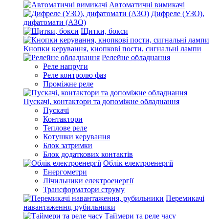
Автоматичні вимикачі
Дифреле (УЗО),
дифатомати (АЗО)
Щитки, бокси
Кнопки керування, кнопкові пости, сигнальні лампи
Релейне обладнання
Реле напруги
Реле контролю фаз
Проміжне реле
Пускачі, контактори та допоміжне обладнання
Пускачі
Контактори
Теплове реле
Котушки керування
Блок затримки
Блок додаткових контактів
Облік електроенергії
Енергометри
Лічильники електроенергії
Трансформатори струму
Перемикачі
навантаження, рубильники
Таймери та реле часу