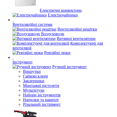
Електричні конвектори
Електрочайники
Вентиляційні системи
Вентиляційні решітки
Воздуховоди
Витяжні вентилятори
Комплектуючі для
вентиляції
Ревізійні люки
Інструмент
Ручний інструмент
Викрутки
Гайкові ключі
Заклепники
Монтажні пістолети
Мультитули
Набори інструментів
Напилки та рашпілі
Різальний інстрімент