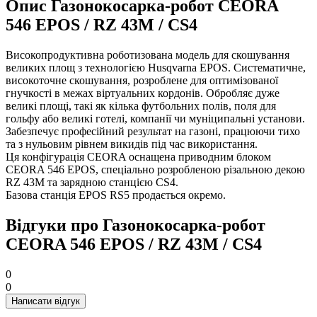
Опис Газонокосарка-робот CEORA
546 EPOS / RZ 43M / CS4
Високопродуктивна роботизована модель для скошування
великих площ з технологією Husqvarna EPOS. Систематичне,
високоточне скошування, розроблене для оптимізованої
гнучкості в межах віртуальних кордонів. Обробляє дуже
великі площі, такі як кілька футбольних полів, поля для
гольфу або великі готелі, компанії чи муніципальні установи.
Забезпечує професійний результат на газоні, працюючи тихо
та з нульовим рівнем викидів під час використання.
Ця конфігурація CEORA оснащена приводним блоком
CEORA 546 EPOS, спеціально розробленою різальною декою
RZ 43M та зарядною станцією CS4.
Базова станція EPOS RS5 продається окремо.
Відгуки про Газонокосарка-робот
CEORA 546 EPOS / RZ 43M / CS4
0
0
Написати відгук