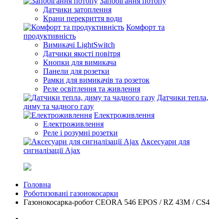
Запобігання потопу
Датчики затоплення
Крани перекриття води
Комфорт та
продуктивність
Вимикачі LightSwitch
Датчики якості повітря
Кнопки для вимикача
Панели для розетки
Рамки для вимикачів та розеток
Реле освітлення та живлення
Датчики тепла,
диму та чадного газу
Електроживлення
Електроживлення
Реле і розумні розетки
Аксесуари для
сигналізації Ajax
Головна
Роботизовані газонокосарки
Газонокосарка-робот CEORA 546 EPOS / RZ 43M / CS4