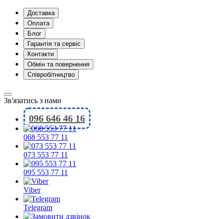
Доставка
Оплата
Блог
Гарантія та сервіс
Контакти
Обмін та повернення
Співробітництво
Зв'язатись з нами
096 646 46 16
068 553 77 11
073 553 77 11
095 553 77 11
Viber
Telegram