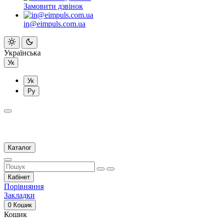
Замовити дзвінок
in@eimpuls.com.ua
Українська
Ук
Ук
Ру
Каталог
Кабінет
Порівняння
Закладки
0
Кошик
Кошик