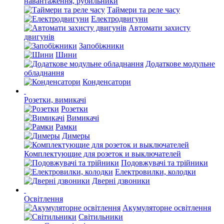
навантаження, рубильники
Таймери та реле часу
Електродвигуни
Автомати захисту
двигунів
Запобіжники
Шини
Додаткове модульне
обладнання
Конденсатори
Розетки, вимикачі
Розетки
Вимикачі
Рамки
Димеры
Комплектующие для розеток и выключателей
Подовжувачі та трійники
Електровилки, колодки
Дверні дзвоники
Освітлення
Акумуляторне освітлення
Світильники