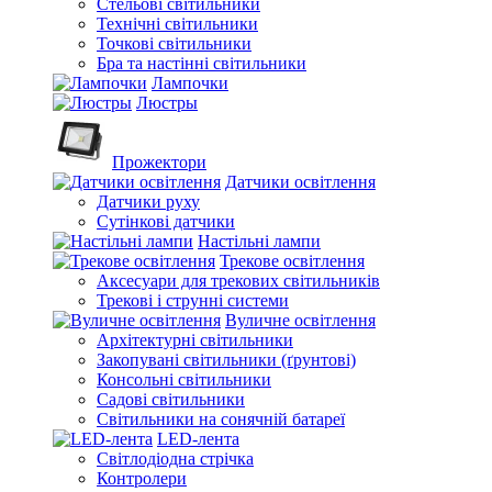
Стельові світильники
Технічні світильники
Точкові світильники
Бра та настінні світильники
Лампочки
Люстры
Прожектори
Датчики освітлення
Датчики руху
Сутінкові датчики
Настільні лампи
Трекове освітлення
Аксесуари для трекових світильників
Трекові і струнні системи
Вуличне освітлення
Архітектурні світильники
Закопувані світильники (ґрунтові)
Консольні світильники
Садові світильники
Світильники на сонячній батареї
LED-лента
Світлодіодна стрічка
Контролери