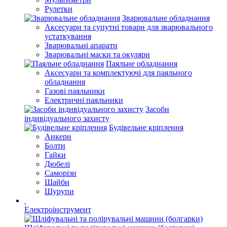
Рулетки
Зварювальне обладнання
Аксесуари та супутні товари для зварювального
устаткування
Зварювальні апарати
Зварювальні маски та окуляри
Паяльне обладнання
Аксесуари та комплектуючі для паяльного
обладнання
Газові паяльники
Електричні паяльники
Засоби
індивідуального захисту
Будівельне кріплення
Анкери
Болти
Гайки
Дюбелі
Саморізи
Шайби
Шурупи
Електроінструмент