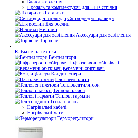
Блоки живлення
Профіль та комплектуючі для LED-стрічки
Ліхтарики
Світлодіодні гірлянди
Для рослин
Нічники
Аксесуари для освітлення
Торшери
Кліматична техніка
Вентилятори
Інфрачервоні обігрівачі
Керамічні обігрівачі
Кондиціонери
Настільні плити
Тепловентилятори
Теплові насоси
Теплові гармати
Тепла підлога
Нагрівальні кабелі
Нагрівальні мати
Терморегулятори