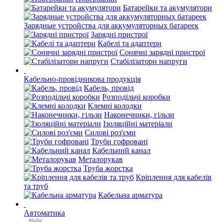
Батарейки та акумулятори
Зарядные устройства для аккумуляторных батареек
Зарядні пристрої
Кабелі та адаптери
Сонячні зарядні пристрої
Стабілізатори напруги
Кабельно-провідникова продукція
Кабель, провід
Розподільчі коробки
Клемні колодки
Наконечники, гільзи
Ізоляційні матеріали
Силові роз'єми
Труби гофровані
Кабельний канал
Металорукав
Труба жорстка
Кріплення для кабелів
та труб
Кабельна арматура
Автоматика