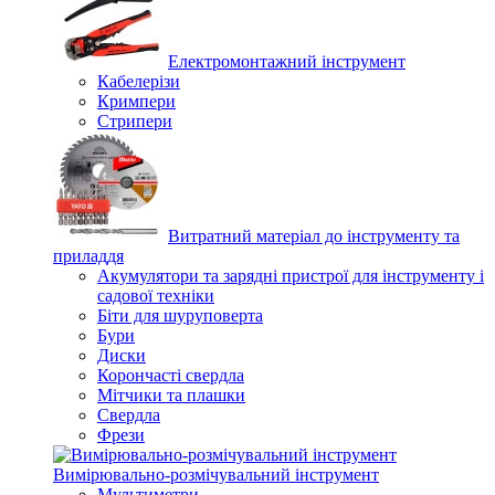
Електромонтажний інструмент
Кабелерізи
Кримпери
Стрипери
Витратний матеріал до інструменту та
приладдя
Акумулятори та зарядні пристрої для інструменту і
садової техніки
Біти для шуруповерта
Бури
Диски
Корончасті свердла
Мітчики та плашки
Свердла
Фрези
Вимірювально-розмічувальний інструмент
Мультиметри