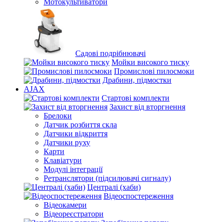
Мотокультиватори
Садові подрібнювачі
Мойки високого тиску
Промислові пилосмоки
Драбини, підмостки
AJAX
Стартові комплекти
Захист від вторгнення
Брелоки
Датчик розбиття скла
Датчики відкриття
Датчики руху
Карти
Клавіатури
Модулі інтеграції
Ретранслятори (підсилювачі сигналу)
Централі (хаби)
Відеоспостереження
Відеокамери
Відеореєстратори