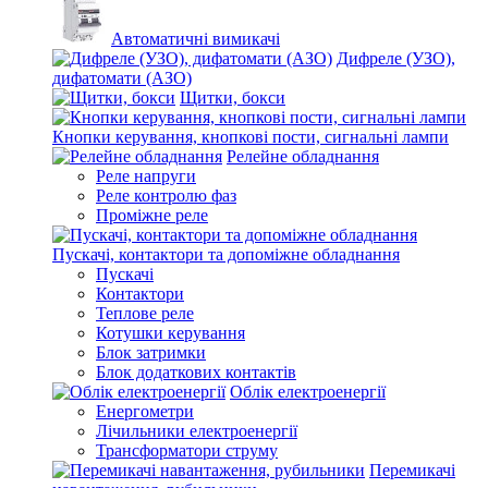
Автоматичні вимикачі
Дифреле (УЗО),
дифатомати (АЗО)
Щитки, бокси
Кнопки керування, кнопкові пости, сигнальні лампи
Релейне обладнання
Реле напруги
Реле контролю фаз
Проміжне реле
Пускачі, контактори та допоміжне обладнання
Пускачі
Контактори
Теплове реле
Котушки керування
Блок затримки
Блок додаткових контактів
Облік електроенергії
Енергометри
Лічильники електроенергії
Трансформатори струму
Перемикачі