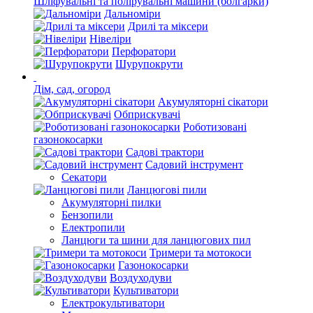
Шліфувальні та полірувальні машини (болгарки)
Дальноміри
Дрилі та міксери
Нівеліри
Перфоратори
Шурупокрути
Дім, сад, огород
Акумуляторні сікатори
Обприскувачі
Роботизовані
газонокосарки
Садові трактори
Садовий інструмент
Секатори
Ланцюгові пили
Акумуляторні пилки
Бензопили
Електропили
Ланцюги та шини для ланцюгових пил
Тримери та мотокоси
Газонокосарки
Воздуходуви
Культиватори
Електрокультиватори