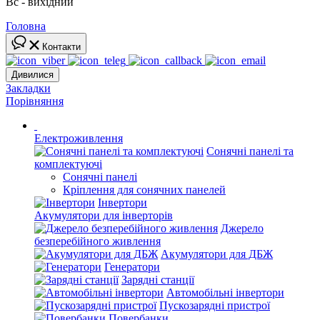
Вс - вихідний
Головна
Контакти
Дивилися
Закладки
Порівняння
Електроживлення
Сонячні панелі та
комплектуючі
Сонячні панелі
Кріплення для сонячних панелей
Інвертори
Акумулятори для інверторів
Джерело
безперебійного живлення
Акумулятори для ДБЖ
Генератори
Зарядні станції
Автомобільні інвертори
Пускозарядні пристрої
Повербанки