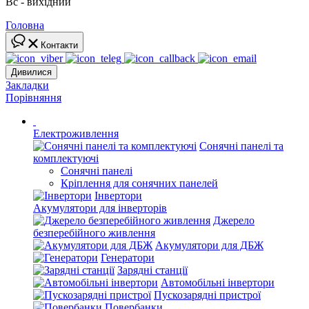
Вс - вихідний
Головна
Контакти
Дивилися
Закладки
Порівняння
Електроживлення
Сонячні панелі та
комплектуючі
Сонячні панелі
Кріплення для сонячних панелей
Інвертори
Акумулятори для інверторів
Джерело
безперебійного живлення
Акумулятори для ДБЖ
Генератори
Зарядні станції
Автомобільні інвертори
Пускозарядні пристрої
Повербанки