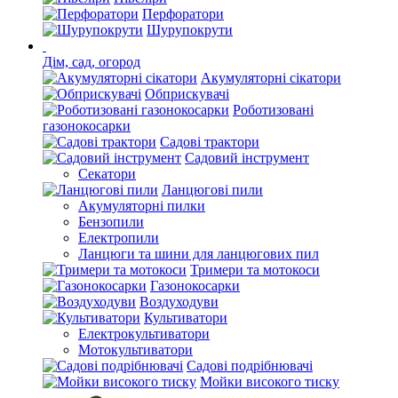
Перфоратори
Шурупокрути
Дім, сад, огород
Акумуляторні сікатори
Обприскувачі
Роботизовані
газонокосарки
Садові трактори
Садовий інструмент
Секатори
Ланцюгові пили
Акумуляторні пилки
Бензопили
Електропили
Ланцюги та шини для ланцюгових пил
Тримери та мотокоси
Газонокосарки
Воздуходуви
Культиватори
Електрокультиватори
Мотокультиватори
Садові подрібнювачі
Мойки високого тиску