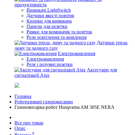
продуктивність
Вимикачі LightSwitch
Датчики якості повітря
Кнопки для вимикача
Панели для розетки
Рамки для вимикачів та розеток
Реле освітлення та живлення
Датчики тепла,
диму та чадного газу
Електроживлення
Електроживлення
Реле і розумні розетки
Аксесуари для
сигналізації Ajax
Головна
Роботизовані газонокосарки
Газонокосарка-робот Husqvarna AM 305E NERA
Все про товар
Опис
0
Відгуки