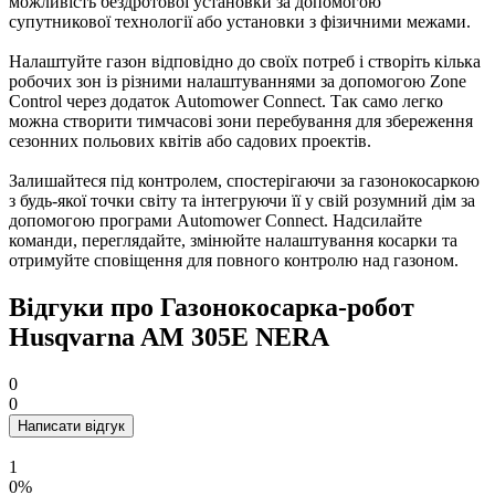
можливість бездротової установки за допомогою
супутникової технології або установки з фізичними межами.
Налаштуйте газон відповідно до своїх потреб і створіть кілька
робочих зон із різними налаштуваннями за допомогою Zone
Control через додаток Automower Connect. Так само легко
можна створити тимчасові зони перебування для збереження
сезонних польових квітів або садових проектів.​
Залишайтеся під контролем, спостерігаючи за газонокосаркою
з будь-якої точки світу та інтегруючи її у свій розумний дім за
допомогою програми Automower Connect. Надсилайте
команди, переглядайте, змінюйте налаштування косарки та
отримуйте сповіщення для повного контролю над газоном.
Відгуки про Газонокосарка-робот
Husqvarna AM 305E NERA
0
0
Написати відгук
1
0%