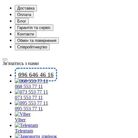
Доставка
Оплата
Блог
Гарантія та сервіс
Контакти
Обмін та повернення
Співробітництво
Зв'язатись з нами
096 646 46 16
068 553 77 11
073 553 77 11
095 553 77 11
Viber
Telegram