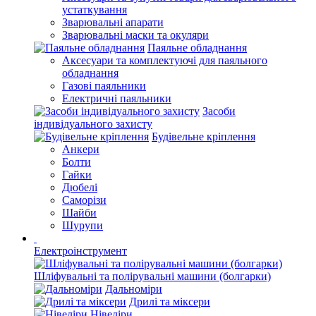
устаткування
Зварювальні апарати
Зварювальні маски та окуляри
Паяльне обладнання
Аксесуари та комплектуючі для паяльного
обладнання
Газові паяльники
Електричні паяльники
Засоби
індивідуального захисту
Будівельне кріплення
Анкери
Болти
Гайки
Дюбелі
Саморізи
Шайби
Шурупи
Електроінструмент
Шліфувальні та полірувальні машини (болгарки)
Дальноміри
Дрилі та міксери
Нівеліри