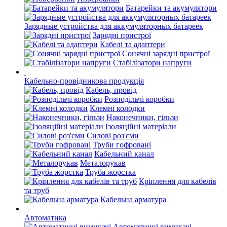
Батарейки та акумулятори
Зарядные устройства для аккумуляторных батареек
Зарядні пристрої
Кабелі та адаптери
Сонячні зарядні пристрої
Стабілізатори напруги
Кабельно-провідникова продукція
Кабель, провід
Розподільчі коробки
Клемні колодки
Наконечники, гільзи
Ізоляційні матеріали
Силові роз'єми
Труби гофровані
Кабельний канал
Металорукав
Труба жорстка
Кріплення для кабелів
та труб
Кабельна арматура
Автоматика
Автоматичні вимикачі