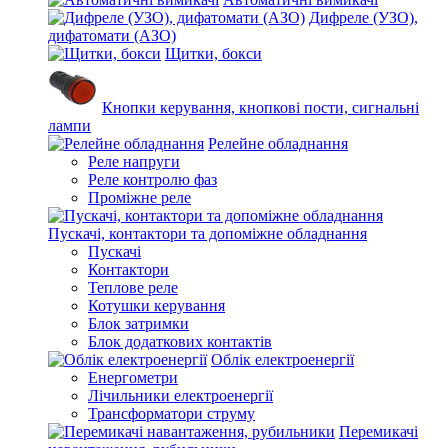
Дифреле (УЗО),
дифатомати (АЗО)
Щитки, бокси
Кнопки керування, кнопкові пости, сигнальні
лампи
Релейне обладнання
Реле напруги
Реле контролю фаз
Проміжне реле
Пускачі, контактори та допоміжне обладнання
Пускачі
Контактори
Теплове реле
Котушки керування
Блок затримки
Блок додаткових контактів
Облік електроенергії
Енергометри
Лічильники електроенергії
Трансформатори струму
Перемикачі