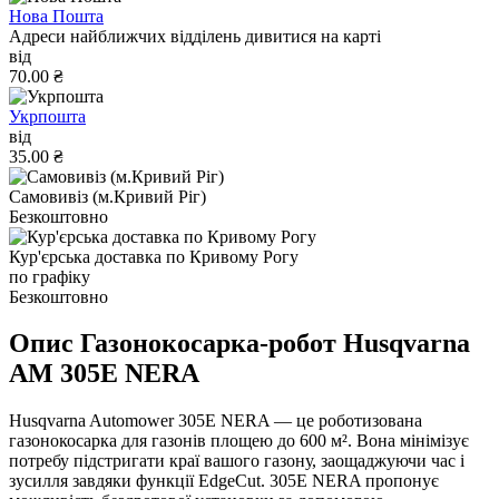
Нова Пошта
Адреси найближчих відділень дивитися на карті
від
70.00 ₴
Укрпошта
від
35.00 ₴
Самовивіз (м.Кривий Ріг)
Безкоштовно
Кур'єрська доставка по Кривому Рогу
по графіку
Безкоштовно
Опис Газонокосарка-робот Husqvarna
AM 305E NERA
Husqvarna Automower 305E NERA — це роботизована
газонокосарка для газонів площею до 600 м². Вона мінімізує
потребу підстригати краї вашого газону, заощаджуючи час і
зусилля завдяки функції EdgeCut. 305E NERA пропонує