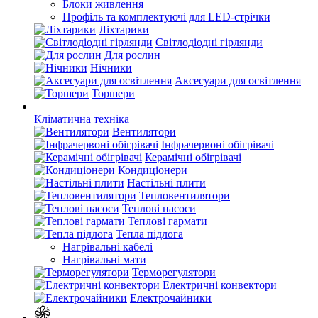
Блоки живлення
Профіль та комплектуючі для LED-стрічки
Ліхтарики
Світлодіодні гірлянди
Для рослин
Нічники
Аксесуари для освітлення
Торшери
Кліматична техніка
Вентилятори
Інфрачервоні обігрівачі
Керамічні обігрівачі
Кондиціонери
Настільні плити
Тепловентилятори
Теплові насоси
Теплові гармати
Тепла підлога
Нагрівальні кабелі
Нагрівальні мати
Терморегулятори
Електричні конвектори
Електрочайники