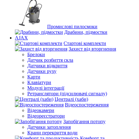
Промислові пилосмоки
Драбини, підмостки
AJAX
Стартові комплекти
Захист від вторгнення
Брелоки
Датчик розбиття скла
Датчики відкриття
Датчики руху
Карти
Клавіатури
Модулі інтеграції
Ретранслятори (підсилювачі сигналу)
Централі (хаби)
Відеоспостереження
Відеокамери
Відеореєстратори
Запобігання потопу
Датчики затоплення
Крани перекриття води
Комфорт та