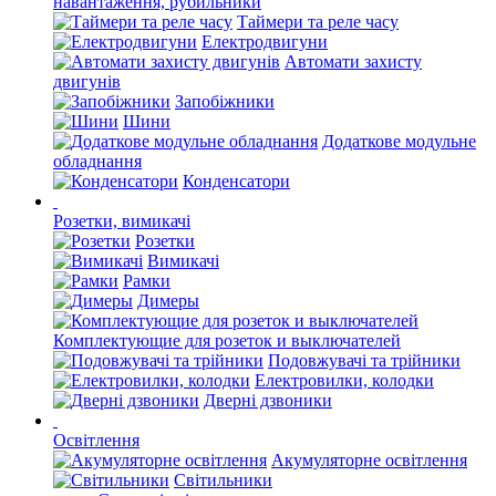
навантаження, рубильники
Таймери та реле часу
Електродвигуни
Автомати захисту
двигунів
Запобіжники
Шини
Додаткове модульне
обладнання
Конденсатори
Розетки, вимикачі
Розетки
Вимикачі
Рамки
Димеры
Комплектующие для розеток и выключателей
Подовжувачі та трійники
Електровилки, колодки
Дверні дзвоники
Освітлення
Акумуляторне освітлення
Світильники