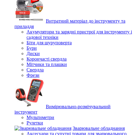
Витратний матеріал до інструменту та
приладдя
Акумулятори та зарядні пристрої для інструменту і
садової техніки
Біти для шуруповерта
Бури
Диски
Корончасті свердла
Мітчики та плашки
Свердла
Фрези
Вимірювально-розмічувальний
інструмент
Мультиметри
Рулетки
Зварювальне обладнання
Аксесуари та супутні товари для зварювального