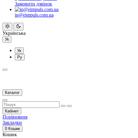
Замовити дзвінок
in@eimpuls.com.ua
Українська
Ук
Ук
Ру
Каталог
Кабінет
Порівняння
Закладки
0
Кошик
Кошик