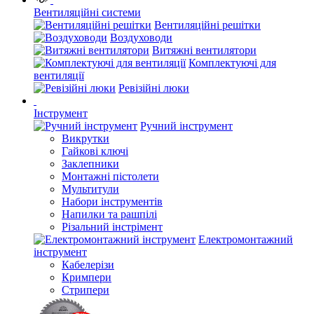
Вентиляційні системи
Вентиляційні решітки
Воздуховоди
Витяжні вентилятори
Комплектуючі для
вентиляції
Ревізійні люки
Інструмент
Ручний інструмент
Викрутки
Гайкові ключі
Заклепники
Монтажні пістолети
Мультитули
Набори інструментів
Напилки та рашпілі
Різальний інстрімент
Електромонтажний
інструмент
Кабелерізи
Кримпери
Стрипери