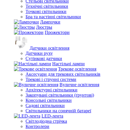
Стельові світильники
Технічні світильники
Точкові світильники
Бра та настінні світильники
Лампочки
Люстры
Прожектори
Датчики освітлення
Датчики руху
Сутінкові датчики
Настільні лампи
Трекове освітлення
Аксесуари для трекових світильників
Трекові і струнні системи
Вуличне освітлення
Архітектурні світильники
Закопувані світильники (ґрунтові)
Консольні світильники
Садові світильники
Світильники на сонячній батареї
LED-лента
Світлодіодна стрічка
Контролери