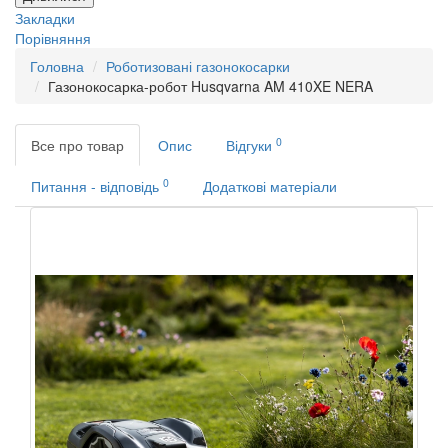
Закладки
Порівняння
Головна
Роботизовані газонокосарки
Газонокосарка-робот Husqvarna AM 410XE NERA
0
Все про товар
Опис
Відгуки
0
Питання - відповідь
Додаткові матеріали