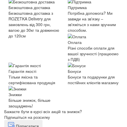
Безкоштовна доставка
Підтримка
Безкоштовна доставка з
Потрібна допомога? Ми
ROZETKA Delivery для
завжди на зв'язку –
замовлень від 300 грн,
зв'яжіться з нами зручним
вагою до 30кг та довжиною
способом.
до 120см
Оплата
Різні способи оплати для
вашої зручності (працюємо
з ПДВ)
Гарантія якості
Бонуси
Тільки якісна та
Бонуси та подарунки для
сертифікована продукція
постійних клієнтів магазину
Знижки
Більше знижок, більше
заощаджень!
Бажаєте бути в курсі всіх акцій та знижок?
Підпишіться на розсилку
Підписатися