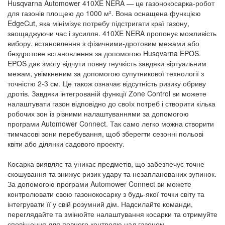
Husqvarna Automower 410XE NERA — це газонокосарка-робот
для газонів площею до 1000 м². Вона оснащена функцією
EdgeCut, яка мінімізує потребу підстригати краї газону,
заощаджуючи час і зусилля.​ 410XE NERA пропонує можливість
вибору. встановлення з фізичними-дротовим межами або
бездротове встановлення за допомогою Husqvarna EPOS.
EPOS дає змогу відчути повну гнучкість завдяки віртуальним
межам, увімкненим за допомогою супутникової технології з
точністю 2-3 см. Це також означає відсутність ризику обриву
дротів. Завдяки інтегрованій функції Zone Control ви можете
налаштувати газон відповідно до своїх потреб і створити кілька
робочих зон із різними налаштуваннями за допомогою
програми Automower Connect. Так само легко можна створити
тимчасові зони перебування, щоб зберегти сезонні польові
квіти або ділянки садового проекту.
Косарка виявляє та уникає предметів, що забезпечує точне
скошування та знижує ризик удару та незапланованих зупинок.
За допомогою програми Automower Connect ви можете
контролювати свою газонокосарку з будь-якої точки світу та
інтегрувати її у свій розумний дім. Надсилайте команди,
переглядайте та змінюйте налаштування косарки та отримуйте
сповіщення для повного контролю над газоном.