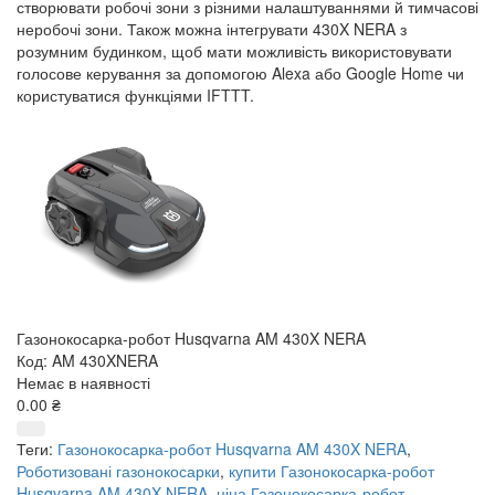
створювати робочі зони з різними налаштуваннями й тимчасові
неробочі зони. Також можна інтегрувати 430X NERA з
розумним будинком, щоб мати можливість використовувати
голосове керування за допомогою Alexa або Google Home чи
користуватися функціями IFTTT.
Газонокосарка-робот Husqvarna AM 430X NERA
Код: AM 430XNERA
Немає в наявності
0.00 ₴
Теги:
Газонокосарка-робот Husqvarna AM 430X NERA
,
Роботизовані газонокосарки
,
купити Газонокосарка-робот
Husqvarna AM 430X NERA
,
ціна Газонокосарка-робот