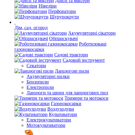
Дрилі та міксери
Нівеліри
Перфоратори
Шурупокрути
Дім, сад, огород
Акумуляторні сікатори
Обприскувачі
Роботизовані
газонокосарки
Садові трактори
Садовий інструмент
Секатори
Ланцюгові пили
Акумуляторні пилки
Бензопили
Електропили
Ланцюги та шини для ланцюгових пил
Тримери та мотокоси
Газонокосарки
Воздуходуви
Культиватори
Електрокультиватори
Мотокультиватори