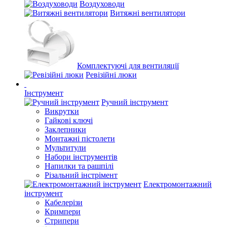
Воздуховоди
Витяжні вентилятори
Комплектуючі для вентиляції
Ревізійні люки
Інструмент
Ручний інструмент
Викрутки
Гайкові ключі
Заклепники
Монтажні пістолети
Мультитули
Набори інструментів
Напилки та рашпілі
Різальний інстрімент
Електромонтажний
інструмент
Кабелерізи
Кримпери
Стрипери