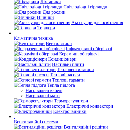
Ліхтарики
Світлодіодні гірлянди
Для рослин
Нічники
Аксесуари для освітлення
Торшери
Кліматична техніка
Вентилятори
Інфрачервоні обігрівачі
Керамічні обігрівачі
Кондиціонери
Настільні плити
Тепловентилятори
Теплові насоси
Теплові гармати
Тепла підлога
Нагрівальні кабелі
Нагрівальні мати
Терморегулятори
Електричні конвектори
Електрочайники
Вентиляційні системи
Вентиляційні решітки