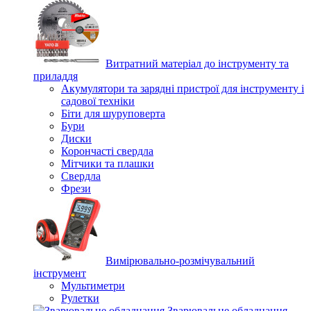
Витратний матеріал до інструменту та
приладдя
Акумулятори та зарядні пристрої для інструменту і
садової техніки
Біти для шуруповерта
Бури
Диски
Корончасті свердла
Мітчики та плашки
Свердла
Фрези
Вимірювально-розмічувальний
інструмент
Мультиметри
Рулетки
Зварювальне обладнання