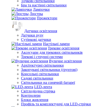
Точкові світильники
Бра та настінні світильники
Лампочки
Люстры
Прожектори
Датчики освітлення
Датчики руху
Сутінкові датчики
Настільні лампи
Трекове освітлення
Аксесуари для трекових світильників
Трекові і струнні системи
Вуличне освітлення
Архітектурні світильники
Закопувані світильники (ґрунтові)
Консольні світильники
Садові світильники
Світильники на сонячній батареї
LED-лента
Світлодіодна стрічка
Контролери
Блоки живлення
Профіль та комплектуючі для LED-стрічки