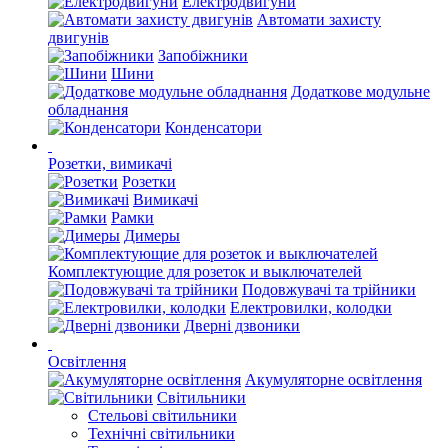
Електродвигуни
Автомати захисту
двигунів
Запобіжники
Шини
Додаткове модульне
обладнання
Конденсатори
Розетки, вимикачі
Розетки
Вимикачі
Рамки
Димеры
Комплектующие для розеток и выключателей
Подовжувачі та трійники
Електровилки, колодки
Дверні дзвоники
Освітлення
Акумуляторне освітлення
Світильники
Стельові світильники
Технічні світильники