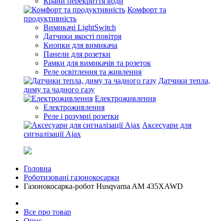
Крани перекриття води
Комфорт та
продуктивність
Вимикачі LightSwitch
Датчики якості повітря
Кнопки для вимикача
Панели для розетки
Рамки для вимикачів та розеток
Реле освітлення та живлення
Датчики тепла,
диму та чадного газу
Електроживлення
Електроживлення
Реле і розумні розетки
Аксесуари для
сигналізації Ajax
Головна
Роботизовані газонокосарки
Газонокосарка-робот Husqvarna AM 435XAWD
Все про товар
Опис