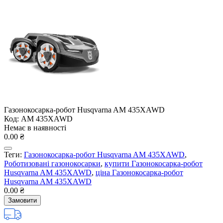
Газонокосарка-робот Husqvarna AM 435XAWD
Код: AM 435XAWD
Немає в наявності
0.00 ₴
Теги:
Газонокосарка-робот Husqvarna AM 435XAWD
,
Роботизовані газонокосарки
,
купити Газонокосарка-робот
Husqvarna AM 435XAWD
,
ціна Газонокосарка-робот
Husqvarna AM 435XAWD
0.00 ₴
Замовити