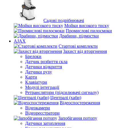
Садові подрібнювачі
Мойки високого тиску
Промислові пилосмоки
Драбини, підмостки
AJAX
Стартові комплекти
Захист від вторгнення
Брелоки
Датчик розбиття скла
Датчики відкриття
Датчики руху
Карти
Клавіатури
Модулі інтеграції
Ретранслятори (підсилювачі сигналу)
Централі (хаби)
Відеоспостереження
Відеокамери
Відеореєстратори
Запобігання потопу
Датчики затоплення