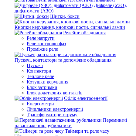
Дифреле (УЗО),
дифатомати (АЗО)
Щитки, бокси
Кнопки керування, кнопкові пости, сигнальні лампи
Релейне обладнання
Реле напруги
Реле контролю фаз
Проміжне реле
Пускачі, контактори та допоміжне обладнання
Пускачі
Контактори
Теплове реле
Котушки керування
Блок затримки
Блок додаткових контактів
Облік електроенергії
Енергометри
Лічильники електроенергії
Трансформатори струму
Перемикачі
навантаження, рубильники
Таймери та реле часу