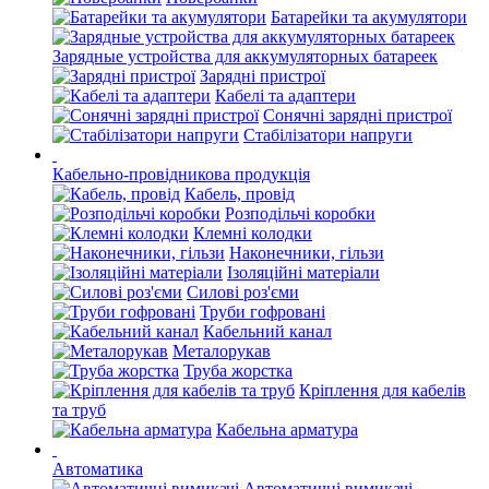
Батарейки та акумулятори
Зарядные устройства для аккумуляторных батареек
Зарядні пристрої
Кабелі та адаптери
Сонячні зарядні пристрої
Стабілізатори напруги
Кабельно-провідникова продукція
Кабель, провід
Розподільчі коробки
Клемні колодки
Наконечники, гільзи
Ізоляційні матеріали
Силові роз'єми
Труби гофровані
Кабельний канал
Металорукав
Труба жорстка
Кріплення для кабелів
та труб
Кабельна арматура
Автоматика
Автоматичні вимикачі