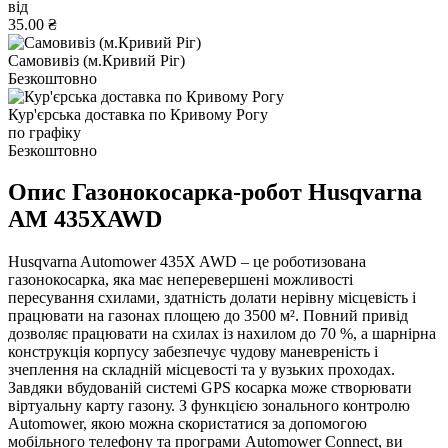
від
35.00 ₴
Самовивіз (м.Кривий Ріг)
Безкоштовно
Кур'єрська доставка по Кривому Рогу
по графіку
Безкоштовно
Опис Газонокосарка-робот Husqvarna
AM 435XAWD
Husqvarna Automower 435X AWD – це роботизована
газонокосарка, яка має неперевершені можливості
пересування схилами, здатність долати нерівну місцевість і
працювати на газонах площею до 3500 м². Повний привід
дозволяє працювати на схилах із нахилом до 70 %, а шарнірна
конструкція корпусу забезпечує чудову маневреність і
зчеплення на складній місцевості та у вузьких проходах.
Завдяки вбудованій системі GPS косарка може створювати
віртуальну карту газону. З функцією зонального контролю
Automower, якою можна скористатися за допомогою
мобільного телефону та програми Automower Connect, ви