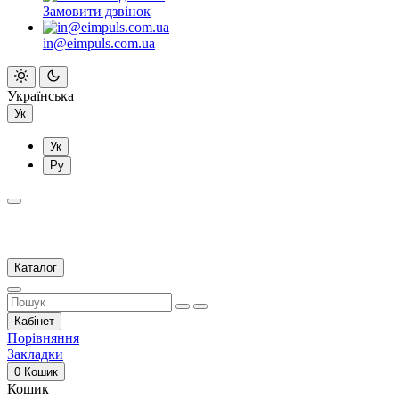
Замовити дзвінок
in@eimpuls.com.ua
Українська
Ук
Ук
Ру
Каталог
Кабінет
Порівняння
Закладки
0
Кошик
Кошик