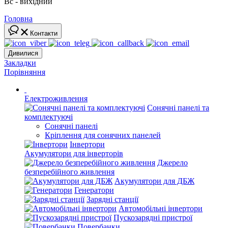
Вс - вихідний
Головна
Контакти
Дивилися
Закладки
Порівняння
Електроживлення
Сонячні панелі та
комплектуючі
Сонячні панелі
Кріплення для сонячних панелей
Інвертори
Акумулятори для інверторів
Джерело
безперебійного живлення
Акумулятори для ДБЖ
Генератори
Зарядні станції
Автомобільні інвертори
Пускозарядні пристрої
Повербанки