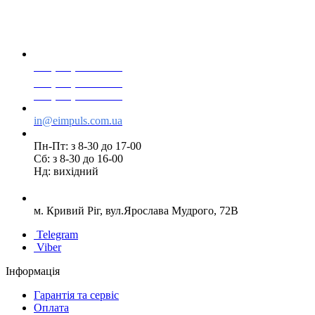
+38(068) 553 77 11
+38(073) 553 77 11
+38(095) 553 77 11
in@eimpuls.com.ua
Пн-Пт: з 8-30 до 17-00
Сб: з 8-30 до 16-00
Нд: вихідний
м. Кривий Ріг, вул.Ярослава Мудрого, 72В
Telegram
Viber
Інформація
Гарантія та сервіс
Оплата