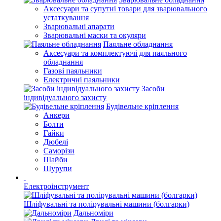
Аксесуари та супутні товари для зварювального
устаткування
Зварювальні апарати
Зварювальні маски та окуляри
Паяльне обладнання
Аксесуари та комплектуючі для паяльного
обладнання
Газові паяльники
Електричні паяльники
Засоби
індивідуального захисту
Будівельне кріплення
Анкери
Болти
Гайки
Дюбелі
Саморізи
Шайби
Шурупи
Електроінструмент
Шліфувальні та полірувальні машини (болгарки)
Дальноміри