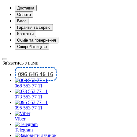
Доставка
Оплата
Блог
Гарантія та сервіс
Контакти
Обмін та повернення
Співробітництво
Зв'язатись з нами
096 646 46 16
068 553 77 11
073 553 77 11
095 553 77 11
Viber
Telegram