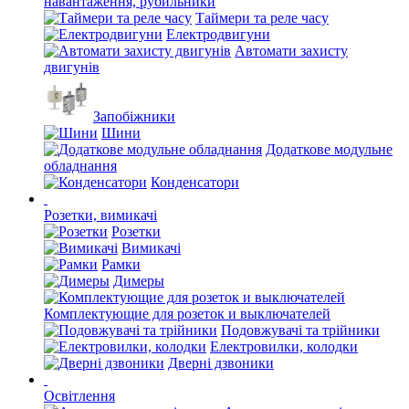
навантаження, рубильники
Таймери та реле часу
Електродвигуни
Автомати захисту
двигунів
Запобіжники
Шини
Додаткове модульне
обладнання
Конденсатори
Розетки, вимикачі
Розетки
Вимикачі
Рамки
Димеры
Комплектующие для розеток и выключателей
Подовжувачі та трійники
Електровилки, колодки
Дверні дзвоники
Освітлення