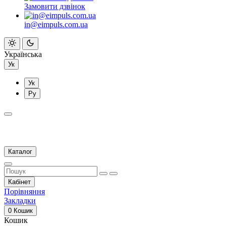
Замовити дзвінок
in@eimpuls.com.ua
Українська
Ук
Ук
Ру
Каталог
Кабінет
Порівняння
Закладки
0
Кошик
Кошик