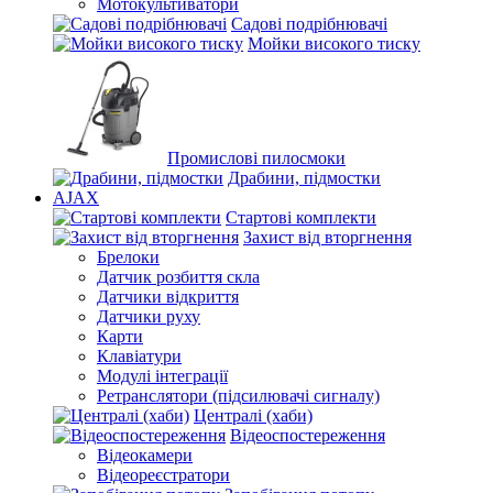
Мотокультиватори
Садові подрібнювачі
Мойки високого тиску
Промислові пилосмоки
Драбини, підмостки
AJAX
Стартові комплекти
Захист від вторгнення
Брелоки
Датчик розбиття скла
Датчики відкриття
Датчики руху
Карти
Клавіатури
Модулі інтеграції
Ретранслятори (підсилювачі сигналу)
Централі (хаби)
Відеоспостереження
Відеокамери
Відеореєстратори