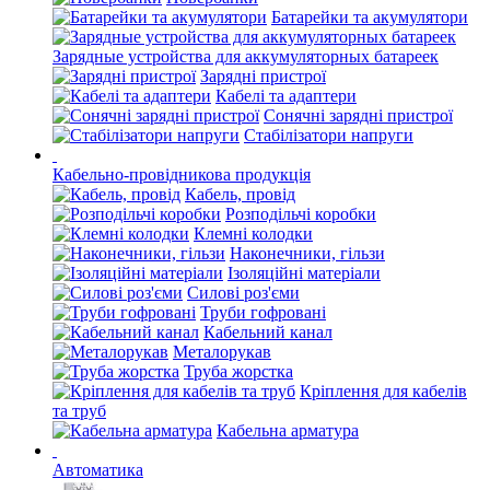
Батарейки та акумулятори
Зарядные устройства для аккумуляторных батареек
Зарядні пристрої
Кабелі та адаптери
Сонячні зарядні пристрої
Стабілізатори напруги
Кабельно-провідникова продукція
Кабель, провід
Розподільчі коробки
Клемні колодки
Наконечники, гільзи
Ізоляційні матеріали
Силові роз'єми
Труби гофровані
Кабельний канал
Металорукав
Труба жорстка
Кріплення для кабелів
та труб
Кабельна арматура
Автоматика