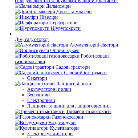
Шліфувальні та полірувальні машини (болгарки)
Дальноміри
Дрилі та міксери
Нівеліри
Перфоратори
Шурупокрути
Дім, сад, огород
Акумуляторні сікатори
Обприскувачі
Роботизовані
газонокосарки
Садові трактори
Садовий інструмент
Секатори
Ланцюгові пили
Акумуляторні пилки
Бензопили
Електропили
Ланцюги та шини для ланцюгових пил
Тримери та мотокоси
Газонокосарки
Воздуходуви
Культиватори
Електрокультиватори