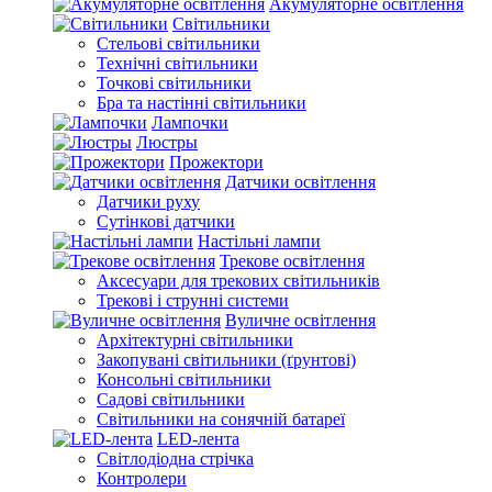
Акумуляторне освітлення
Світильники
Стельові світильники
Технічні світильники
Точкові світильники
Бра та настінні світильники
Лампочки
Люстры
Прожектори
Датчики освітлення
Датчики руху
Сутінкові датчики
Настільні лампи
Трекове освітлення
Аксесуари для трекових світильників
Трекові і струнні системи
Вуличне освітлення
Архітектурні світильники
Закопувані світильники (ґрунтові)
Консольні світильники
Садові світильники
Світильники на сонячній батареї
LED-лента
Світлодіодна стрічка
Контролери