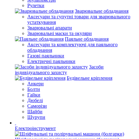
Рулетки
Зварювальне обладнання
Аксесуари та супутні товари для зварювального
устаткування
Зварювальні апарати
Зварювальні маски та окуляри
Паяльне обладнання
Аксесуари та комплектуючі для паяльного
обладнання
Газові паяльники
Електричні паяльники
Засоби
індивідуального захисту
Будівельне кріплення
Анкери
Болти
Гайки
Дюбелі
Саморізи
Шайби
Шурупи
Електроінструмент