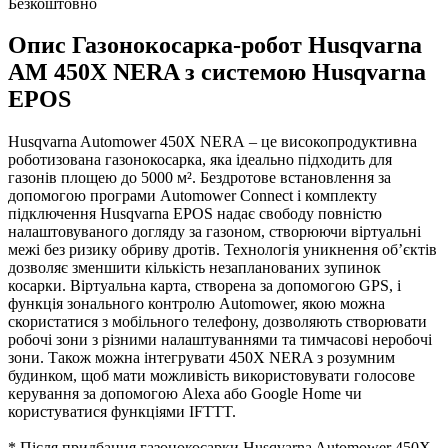
Безкоштовно
Опис Газонокосарка-робот Husqvarna
AM 450X NERA з системою Husqvarna
EPOS
Husqvarna Automower 450X NERA – це високопродуктивна
роботизована газонокосарка, яка ідеально підходить для
газонів площею до 5000 м². Бездротове встановлення за
допомогою програми Automower Connect і комплекту
підключення Husqvarna EPOS надає свободу повністю
налаштовуваного догляду за газоном, створюючи віртуальні
межі без ризику обриву дротів. Технологія уникнення об’єктів
дозволяє зменшити кількість незапланованих зупинок
косарки. Віртуальна карта, створена за допомогою GPS, і
функція зонального контролю Automower, якою можна
скористатися з мобільного телефону, дозволяють створювати
робочі зони з різними налаштуваннями та тимчасові неробочі
зони. Також можна інтегрувати 450X NERA з розумним
будинком, щоб мати можливість використовувати голосове
керування за допомогою Alexa або Google Home чи
користуватися функціями IFTTT.
* Після придбання газонокосарки Husqvarna Automower 450X