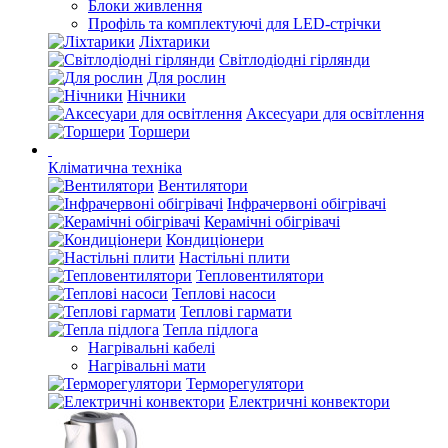
Блоки живлення
Профіль та комплектуючі для LED-стрічки
Ліхтарики
Світлодіодні гірлянди
Для рослин
Нічники
Аксесуари для освітлення
Торшери
Кліматична техніка
Вентилятори
Інфрачервоні обігрівачі
Керамічні обігрівачі
Кондиціонери
Настільні плити
Тепловентилятори
Теплові насоси
Теплові гармати
Тепла підлога
Нагрівальні кабелі
Нагрівальні мати
Терморегулятори
Електричні конвектори