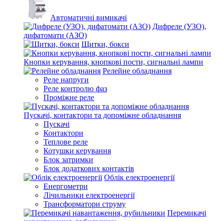
Автоматичні вимикачі
Дифреле (УЗО),
дифатомати (АЗО)
Щитки, бокси
Кнопки керування, кнопкові пости, сигнальні лампи
Релейне обладнання
Реле напруги
Реле контролю фаз
Проміжне реле
Пускачі, контактори та допоміжне обладнання
Пускачі
Контактори
Теплове реле
Котушки керування
Блок затримки
Блок додаткових контактів
Облік електроенергії
Енергометри
Лічильники електроенергії
Трансформатори струму
Перемикачі