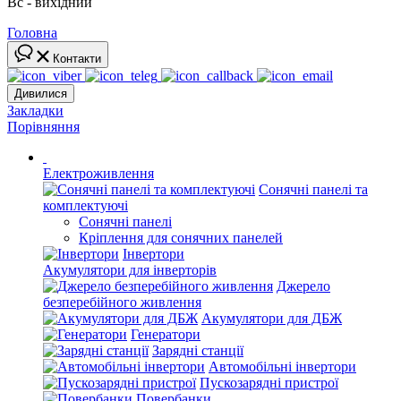
Вс - вихідний
Головна
Контакти
Дивилися
Закладки
Порівняння
Електроживлення
Сонячні панелі та
комплектуючі
Сонячні панелі
Кріплення для сонячних панелей
Інвертори
Акумулятори для інверторів
Джерело
безперебійного живлення
Акумулятори для ДБЖ
Генератори
Зарядні станції
Автомобільні інвертори
Пускозарядні пристрої
Повербанки