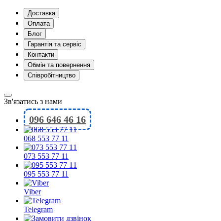
Доставка
Оплата
Блог
Гарантія та сервіс
Контакти
Обмін та повернення
Співробітництво
Зв'язатись з нами
096 646 46 16
068 553 77 11
073 553 77 11
095 553 77 11
Viber
Telegram