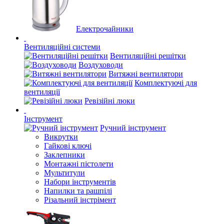
Електрочайники
Вентиляційні системи
Вентиляційні решітки
Воздуховоди
Витяжні вентилятори
Комплектуючі для
вентиляції
Ревізійні люки
Інструмент
Ручний інструмент
Викрутки
Гайкові ключі
Заклепники
Монтажні пістолети
Мультитули
Набори інструментів
Напилки та рашпілі
Різальний інстрімент