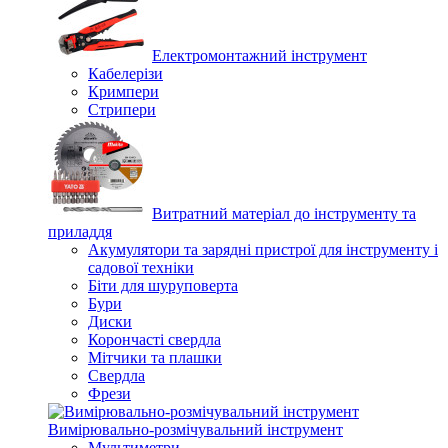
Електромонтажний інструмент
Кабелерізи
Кримпери
Стрипери
Витратний матеріал до інструменту та
приладдя
Акумулятори та зарядні пристрої для інструменту і
садової техніки
Біти для шуруповерта
Бури
Диски
Корончасті свердла
Мітчики та плашки
Свердла
Фрези
Вимірювально-розмічувальний інструмент
Мультиметри