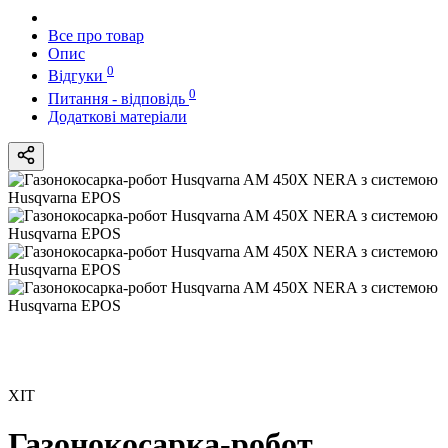
Все про товар
Опис
0
Відгуки
0
Питання - відповідь
Додаткові матеріали
ХІТ
Газонокосарка-робот