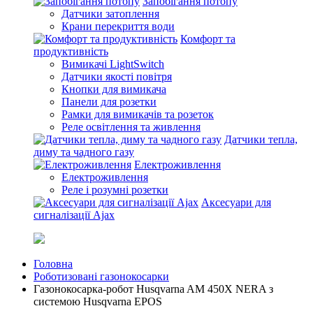
Запобігання потопу
Датчики затоплення
Крани перекриття води
Комфорт та
продуктивність
Вимикачі LightSwitch
Датчики якості повітря
Кнопки для вимикача
Панели для розетки
Рамки для вимикачів та розеток
Реле освітлення та живлення
Датчики тепла,
диму та чадного газу
Електроживлення
Електроживлення
Реле і розумні розетки
Аксесуари для
сигналізації Ajax
Головна
Роботизовані газонокосарки
Газонокосарка-робот Husqvarna AM 450X NERA з
системою Husqvarna EPOS