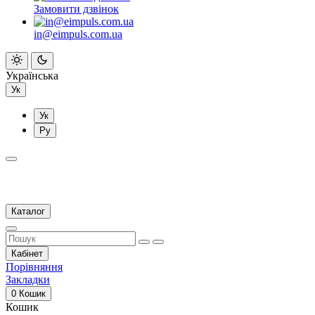
Замовити дзвінок
in@eimpuls.com.ua
Українська
Ук
Ук
Ру
Каталог
Кабінет
Порівняння
Закладки
0
Кошик
Кошик