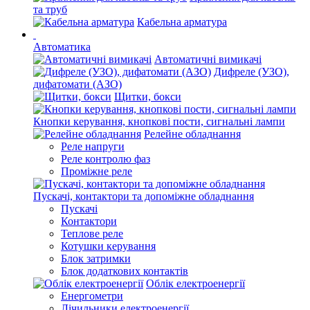
та труб
Кабельна арматура
Автоматика
Автоматичні вимикачі
Дифреле (УЗО),
дифатомати (АЗО)
Щитки, бокси
Кнопки керування, кнопкові пости, сигнальні лампи
Релейне обладнання
Реле напруги
Реле контролю фаз
Проміжне реле
Пускачі, контактори та допоміжне обладнання
Пускачі
Контактори
Теплове реле
Котушки керування
Блок затримки
Блок додаткових контактів
Облік електроенергії
Енергометри
Лічильники електроенергії