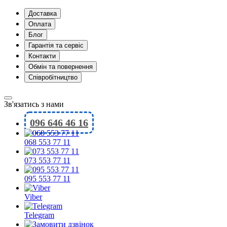
Доставка
Оплата
Блог
Гарантія та сервіс
Контакти
Обмін та повернення
Співробітництво
Зв'язатись з нами
096 646 46 16
068 553 77 11
073 553 77 11
095 553 77 11
Viber
Telegram