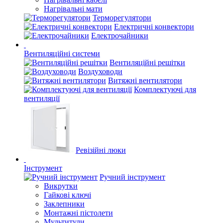
Нагрівальні мати
Терморегулятори
Електричні конвектори
Електрочайники
Вентиляційні системи
Вентиляційні решітки
Воздуховоди
Витяжні вентилятори
Комплектуючі для
вентиляції
Ревізійні люки
Інструмент
Ручний інструмент
Викрутки
Гайкові ключі
Заклепники
Монтажні пістолети
Мультитули