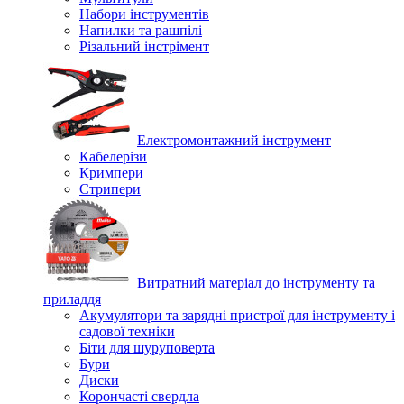
Набори інструментів
Напилки та рашпілі
Різальний інстрімент
Електромонтажний інструмент
Кабелерізи
Кримпери
Стрипери
Витратний матеріал до інструменту та
приладдя
Акумулятори та зарядні пристрої для інструменту і
садової техніки
Біти для шуруповерта
Бури
Диски
Корончасті свердла