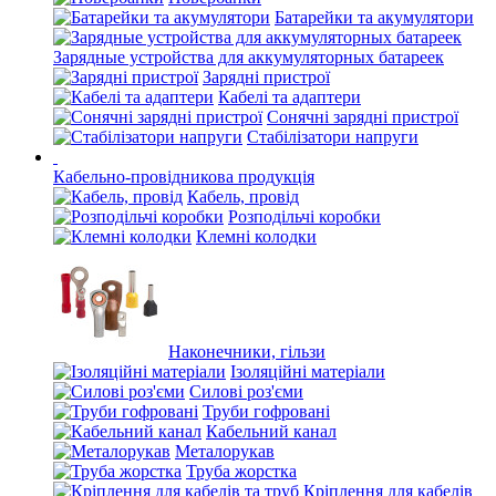
Батарейки та акумулятори
Зарядные устройства для аккумуляторных батареек
Зарядні пристрої
Кабелі та адаптери
Сонячні зарядні пристрої
Стабілізатори напруги
Кабельно-провідникова продукція
Кабель, провід
Розподільчі коробки
Клемні колодки
Наконечники, гільзи
Ізоляційні матеріали
Силові роз'єми
Труби гофровані
Кабельний канал
Металорукав
Труба жорстка
Кріплення для кабелів