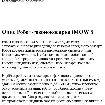
Безготівковий розрахунок
Опис Робот-газонокосарка iMOW 5
Робот газонокосарка STIHL iMOW® 5 дає змогу повністю
автоматично проводити догляд за газоном середнього розміру.
Робот косарка живиться від високопродуктивного літій-
іонного акумулятора. Ця батарея дозволяє роботизованій
косарці безперервно працювати протягом тривалого часу.
Висока швидкість леза, системи Disc-Cut гарантує вам
насолоду від чистого різу кожного разу.
Надійна робота газонокосарки ефективно справляється з
ухилами до 40% під час косіння на схилах. STIHL iMOW® 5,
здатний косити газони площею до 1500 м², також пропонує
одночасне мульчування, тобто подрібнює скошену траву,
перетворюючи її на ефективне добриво, яке повертається
прямо на газон. Ультразвукові датчики косарки та
контрольована швидкість забезпечують обережне наближення