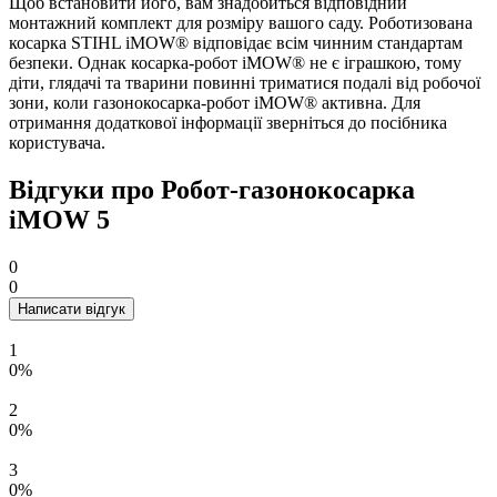
Щоб встановити його, вам знадобиться відповідний
монтажний комплект для розміру вашого саду. Роботизована
косарка STIHL iMOW® відповідає всім чинним стандартам
безпеки. Однак косарка-робот iMOW® не є іграшкою, тому
діти, глядачі та тварини повинні триматися подалі від робочої
зони, коли газонокосарка-робот iMOW® активна. Для
отримання додаткової інформації зверніться до посібника
користувача.
Відгуки про Робот-газонокосарка
iMOW 5
0
0
Написати відгук
1
0%
2
0%
3
0%