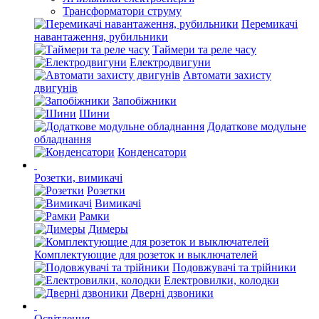
Трансформатори струму
Перемикачі
навантаження, рубильники
Таймери та реле часу
Електродвигуни
Автомати захисту
двигунів
Запобіжники
Шини
Додаткове модульне
обладнання
Конденсатори
Розетки, вимикачі
Розетки
Вимикачі
Рамки
Димеры
Комплектующие для розеток и выключателей
Подовжувачі та трійники
Електровилки, колодки
Дверні дзвоники
Освітлення