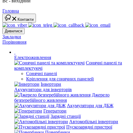
Вс - вихідний
Головна
Контакти
Дивилися
Закладки
Порівняння
Електроживлення
Сонячні панелі та
комплектуючі
Сонячні панелі
Кріплення для сонячних панелей
Інвертори
Акумулятори для інверторів
Джерело
безперебійного живлення
Акумулятори для ДБЖ
Генератори
Зарядні станції
Автомобільні інвертори
Пускозарядні пристрої
Повербанки