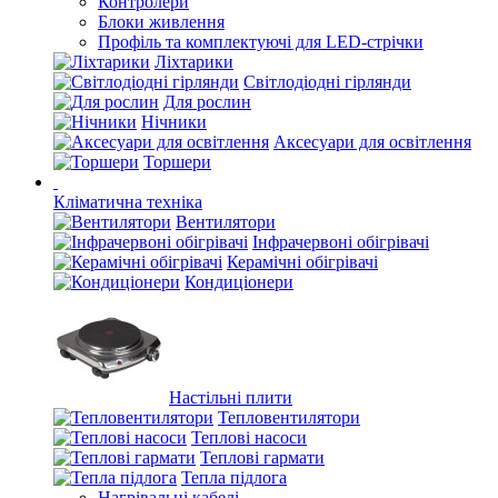
Контролери
Блоки живлення
Профіль та комплектуючі для LED-стрічки
Ліхтарики
Світлодіодні гірлянди
Для рослин
Нічники
Аксесуари для освітлення
Торшери
Кліматична техніка
Вентилятори
Інфрачервоні обігрівачі
Керамічні обігрівачі
Кондиціонери
Настільні плити
Тепловентилятори
Теплові насоси
Теплові гармати
Тепла підлога
Нагрівальні кабелі