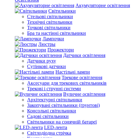
Акумуляторне освітлення
Світильники
Стельові світильники
Технічні світильники
Точкові світильники
Бра та настінні світильники
Лампочки
Люстры
Прожектори
Датчики освітлення
Датчики руху
Сутінкові датчики
Настільні лампи
Трекове освітлення
Аксесуари для трекових світильників
Трекові і струнні системи
Вуличне освітлення
Архітектурні світильники
Закопувані світильники (ґрунтові)
Консольні світильники
Садові світильники
Світильники на сонячній батареї
LED-лента
Світлодіодна стрічка