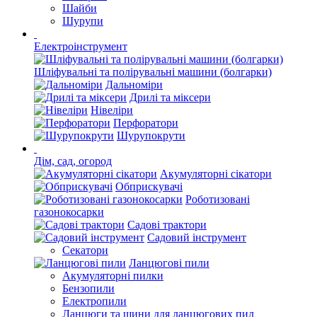
Шайби
Шурупи
Електроінструмент
Шліфувальні та полірувальні машини (болгарки)
Дальноміри
Дрилі та міксери
Нівеліри
Перфоратори
Шурупокрути
Дім, сад, огород
Акумуляторні сікатори
Обприскувачі
Роботизовані
газонокосарки
Садові трактори
Садовий інструмент
Секатори
Ланцюгові пили
Акумуляторні пилки
Бензопили
Електропили
Ланцюги та шини для ланцюгових пил