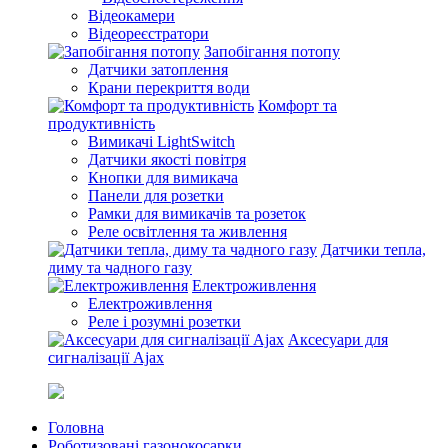
Відеокамери
Відеореєстратори
Запобігання потопу
Датчики затоплення
Крани перекриття води
Комфорт та
продуктивність
Вимикачі LightSwitch
Датчики якості повітря
Кнопки для вимикача
Панели для розетки
Рамки для вимикачів та розеток
Реле освітлення та живлення
Датчики тепла,
диму та чадного газу
Електроживлення
Електроживлення
Реле і розумні розетки
Аксесуари для
сигналізації Ajax
Головна
Роботизовані газонокосарки