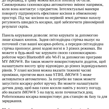
до перешкод, а траву можна косити поблизу об’єктів.
Самокерована газонокосарка автоматично змінює напрямок,
коли вона контактує з предметом. Інтелектуальні маневри
повороту підтримують ефективне косіння в обмеженому
просторі. Під час косіння на нерівній землі датчики нахилу
регулюють швидкість косарки, щоб забезпечити рівномірний
результат скрізь.
Панель керування дозволяє легко керувати за допомогою
лише кількох кнопок. Задня світлодіодна стрічка вказує на
поточний стан вашої косарки-робота, а передня світлодіодна
стрічка пропонує денні ходові вогні в 3 різних режимах. Ви
можете в будь-який час керувати своєю газонокосаркою-
роботом через Bluetooth® або Wi-Fi за допомогою програми
MY iMOW®. Ви також можете використовувати додаток, щоб
налаштувати висоту зрізу відповідно до різних індивідуальних
рівнів. У плані косіння можна вказати тижневі часові
проміжки, протягом яких ваш STIHL iMOW® 5 може
активуватися автоматично. За потреби ви також можете
запустити косарку-робот вручну. Ви можете налаштувати
датчик дощу, щоб ваш газон косили навіть у вологу погоду,
або вказати iMOW® 5 на паузу, коли починається дощ.
Роботизована косарка використовує док-станцію як базу та для
заряджання.