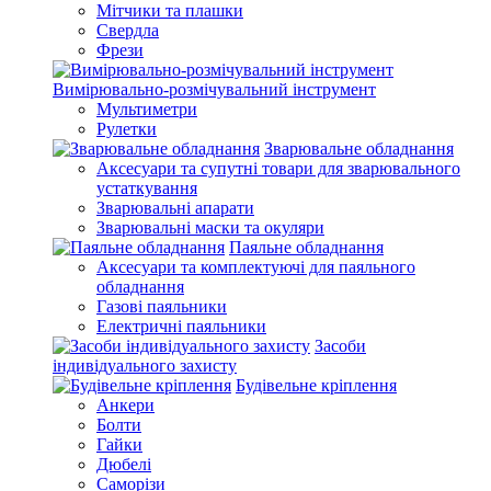
Мітчики та плашки
Свердла
Фрези
Вимірювально-розмічувальний інструмент
Мультиметри
Рулетки
Зварювальне обладнання
Аксесуари та супутні товари для зварювального
устаткування
Зварювальні апарати
Зварювальні маски та окуляри
Паяльне обладнання
Аксесуари та комплектуючі для паяльного
обладнання
Газові паяльники
Електричні паяльники
Засоби
індивідуального захисту
Будівельне кріплення
Анкери
Болти
Гайки
Дюбелі
Саморізи