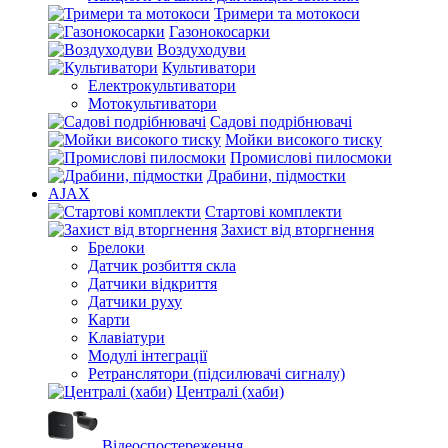
Тримери та мотокоси
Газонокосарки
Воздуходуви
Культиватори
Електрокультиватори
Мотокультиватори
Садові подрібнювачі
Мойки високого тиску
Промислові пилосмоки
Драбини, підмостки
AJAX
Стартові комплекти
Захист від вторгнення
Брелоки
Датчик розбиття скла
Датчики відкриття
Датчики руху
Карти
Клавіатури
Модулі інтеграції
Ретранслятори (підсилювачі сигналу)
Централі (хаби)
Відеоспостереження