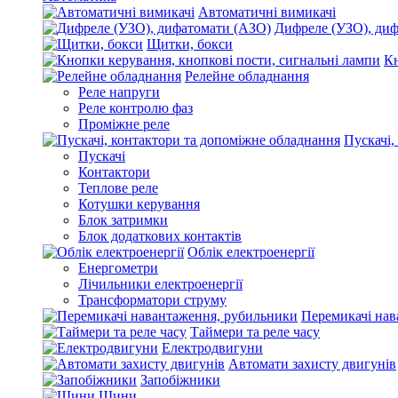
Автоматичні вимикачі
Дифреле (УЗО), ди
Щитки, бокси
Кн
Релейне обладнання
Реле напруги
Реле контролю фаз
Проміжне реле
Пускачі,
Пускачі
Контактори
Теплове реле
Котушки керування
Блок затримки
Блок додаткових контактів
Облік електроенергії
Енергометри
Лічильники електроенергії
Трансформатори струму
Перемикачі нав
Таймери та реле часу
Електродвигуни
Автомати захисту двигунів
Запобіжники
Шини