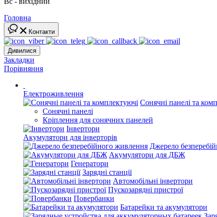
Вс - вихідний
Головна
Контакти
Дивилися
Закладки
Порівняння
Електроживлення
Сонячні панелі та ком
Сонячні панелі
Кріплення для сонячних панелей
Інвертори
Акумулятори для інверторів
Джерело безперебі
Акумулятори для ДБЖ
Генератори
Зарядні станції
Автомобільні інвертори
Пускозарядні пристрої
Повербанки
Батарейки та акумулятори
Зар