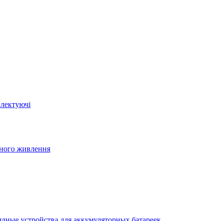
плектуючі
йного живлення
ядные устройства для аккумуляторных батареек