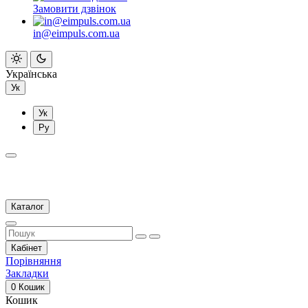
Замовити дзвінок
in@eimpuls.com.ua
Українська
Ук
Ук
Ру
Каталог
Кабінет
Порівняння
Закладки
0
Кошик
Кошик