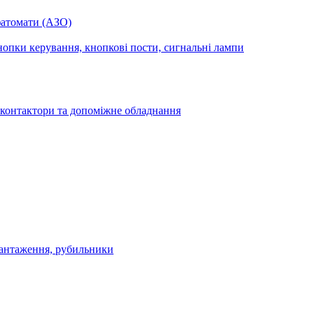
фатомати (АЗО)
опки керування, кнопкові пости, сигнальні лампи
 контактори та допоміжне обладнання
антаження, рубильники