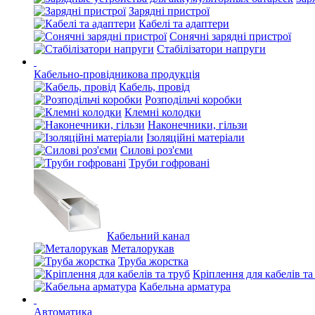
Зарядні пристрої
Кабелі та адаптери
Сонячні зарядні пристрої
Стабілізатори напруги
Кабельно-провідникова продукція
Кабель, провід
Розподільчі коробки
Клемні колодки
Наконечники, гільзи
Ізоляційні матеріали
Силові роз'єми
Труби гофровані
Кабельний канал
Металорукав
Труба жорстка
Кріплення для кабелів та
Кабельна арматура
Автоматика