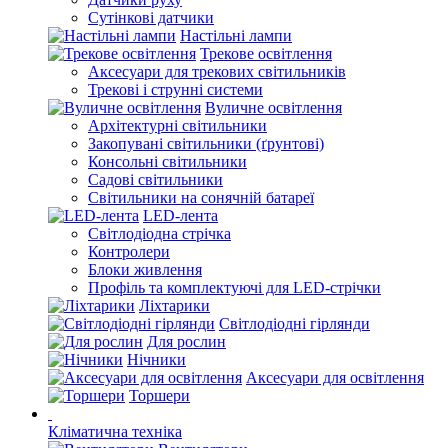
Сутінкові датчики
Настільні лампи
Трекове освітлення
Аксесуари для трекових світильників
Трекові і струнні системи
Вуличне освітлення
Архітектурні світильники
Закопувані світильники (ґрунтові)
Консольні світильники
Садові світильники
Світильники на сонячній батареї
LED-лента
Світлодіодна стрічка
Контролери
Блоки живлення
Профіль та комплектуючі для LED-стрічки
Ліхтарики
Світлодіодні гірлянди
Для рослин
Нічники
Аксесуари для освітлення
Торшери
Кліматична техніка