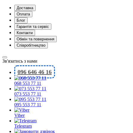
Доставка
Оплата
Блог
Гарантія та сервіс
Контакти
Обмін та повернення
Співробітництво
Зв'язатись з нами
096 646 46 16
068 553 77 11
073 553 77 11
095 553 77 11
Viber
Telegram