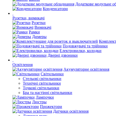
Додаткове модульне о
Конденсатори
Розетки, вимикачі
Розетки
Вимикачі
Рамки
Димеры
Комплект
Подовжувачі та трійники
Електровилки, колодки
Дверні дзвоники
Освітлення
Акумуляторне освітлення
Світильники
Стельові світильники
Технічні світильники
Точкові світильники
Бра та настінні світильники
Лампочки
Люстры
Прожектори
Датчики освітлення
Датчики руху