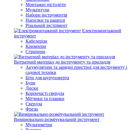
Монтажні пістолети
Мультитули
Набори інструментів
Напилки та рашпілі
Різальний інстрімент
Електромонтажний
інструмент
Кабелерізи
Кримпери
Стрипери
Витратний матеріал до інструменту та приладдя
Акумулятори та зарядні пристрої для інструменту і
садової техніки
Біти для шуруповерта
Бури
Диски
Корончасті свердла
Мітчики та плашки
Свердла
Фрези
Вимірювально-розмічувальний інструмент
Мультиметри
Рулетки