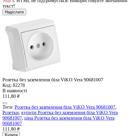
Увага
: HTML не підтримується! Використовуйте звичайний
текст!
Надіслати
Розетка без заземлення біла ViKO Vera 90681007
Код: 82278
В наявності
111.80 ₴
Теги:
Розетка без заземлення біла ViKO Vera 90681007
,
Розетки
,
купити Розетка без заземлення біла ViKO Vera
90681007
,
ціна Розетка без заземлення біла ViKO Vera
90681007
111.80 ₴
Купити