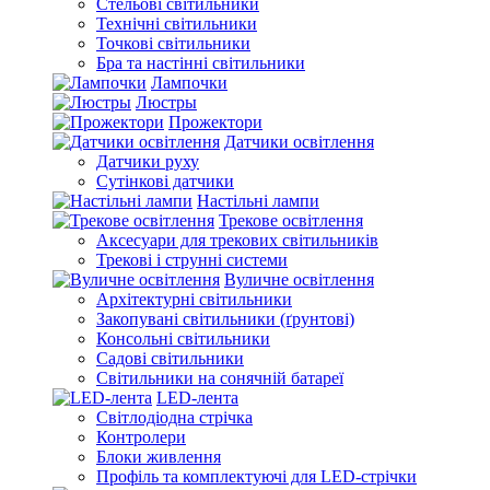
Стельові світильники
Технічні світильники
Точкові світильники
Бра та настінні світильники
Лампочки
Люстры
Прожектори
Датчики освітлення
Датчики руху
Сутінкові датчики
Настільні лампи
Трекове освітлення
Аксесуари для трекових світильників
Трекові і струнні системи
Вуличне освітлення
Архітектурні світильники
Закопувані світильники (ґрунтові)
Консольні світильники
Садові світильники
Світильники на сонячній батареї
LED-лента
Світлодіодна стрічка
Контролери
Блоки живлення
Профіль та комплектуючі для LED-стрічки