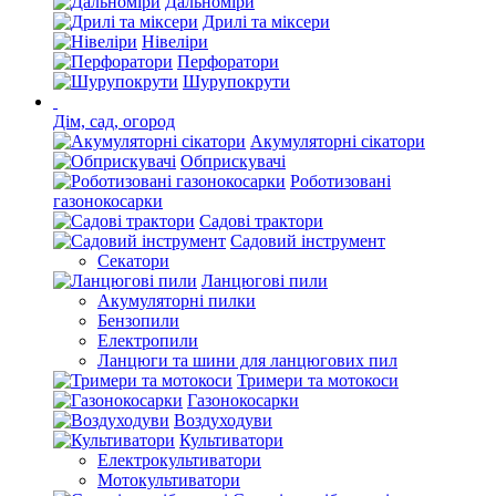
Дальноміри
Дрилі та міксери
Нівеліри
Перфоратори
Шурупокрути
Дім, сад, огород
Акумуляторні сікатори
Обприскувачі
Роботизовані
газонокосарки
Садові трактори
Садовий інструмент
Секатори
Ланцюгові пили
Акумуляторні пилки
Бензопили
Електропили
Ланцюги та шини для ланцюгових пил
Тримери та мотокоси
Газонокосарки
Воздуходуви
Культиватори
Електрокультиватори
Мотокультиватори