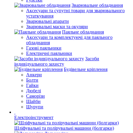
Зварювальне обладнання
Аксесуари та супутні товари для зварювального
устаткування
Зварювальні апарати
Зварювальні маски та окуляри
Паяльне обладнання
Аксесуари та комплектуючі для паяльного
обладнання
Газові паяльники
Електричні паяльники
Засоби
індивідуального захисту
Будівельне кріплення
Анкери
Болти
Гайки
Дюбелі
Саморізи
Шайби
Шурупи
Електроінструмент
Шліфувальні та полірувальні машини (болгарки)