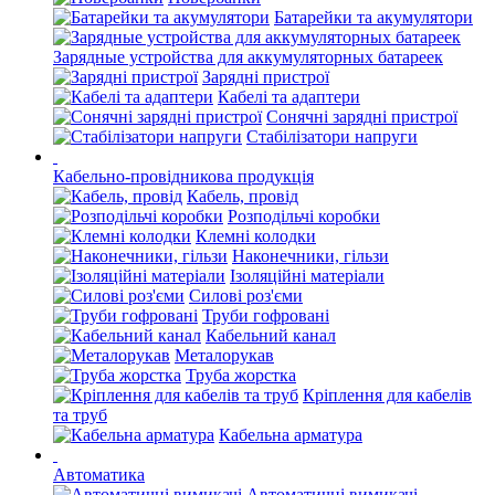
Батарейки та акумулятори
Зарядные устройства для аккумуляторных батареек
Зарядні пристрої
Кабелі та адаптери
Сонячні зарядні пристрої
Стабілізатори напруги
Кабельно-провідникова продукція
Кабель, провід
Розподільчі коробки
Клемні колодки
Наконечники, гільзи
Ізоляційні матеріали
Силові роз'єми
Труби гофровані
Кабельний канал
Металорукав
Труба жорстка
Кріплення для кабелів
та труб
Кабельна арматура
Автоматика
Автоматичні вимикачі