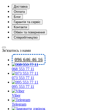
Доставка
Оплата
Блог
Гарантія та сервіс
Контакти
Обмін та повернення
Співробітництво
Зв'язатись з нами
096 646 46 16
068 553 77 11
073 553 77 11
095 553 77 11
Viber
Telegram