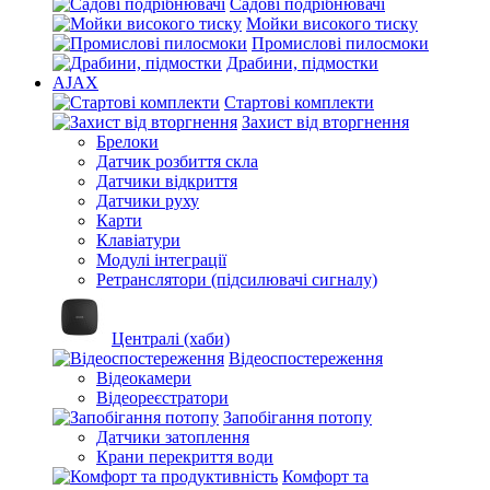
Садові подрібнювачі
Мойки високого тиску
Промислові пилосмоки
Драбини, підмостки
AJAX
Стартові комплекти
Захист від вторгнення
Брелоки
Датчик розбиття скла
Датчики відкриття
Датчики руху
Карти
Клавіатури
Модулі інтеграції
Ретранслятори (підсилювачі сигналу)
Централі (хаби)
Відеоспостереження
Відеокамери
Відеореєстратори
Запобігання потопу
Датчики затоплення
Крани перекриття води
Комфорт та