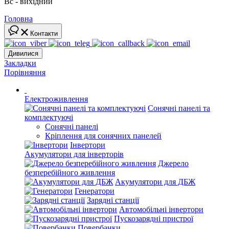
Вс - вихідний
Головна
Контакти
Дивилися
Закладки
Порівняння
Електроживлення
Сонячні панелі та
комплектуючі
Сонячні панелі
Кріплення для сонячних панелей
Інвертори
Акумулятори для інверторів
Джерело
безперебійного живлення
Акумулятори для ДБЖ
Генератори
Зарядні станції
Автомобільні інвертори
Пускозарядні пристрої
Повербанки