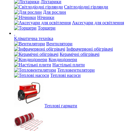
Ліхтарики
Світлодіодні гірлянди
Для рослин
Нічники
Аксесуари для освітлення
Торшери
Кліматична техніка
Вентилятори
Інфрачервоні обігрівачі
Керамічні обігрівачі
Кондиціонери
Настільні плити
Тепловентилятори
Теплові насоси
Теплові гармати