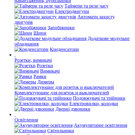
навантаження, рубильники
Таймери та реле часу
Електродвигуни
Автомати захисту
двигунів
Запобіжники
Шини
Додаткове модульне
обладнання
Конденсатори
Розетки, вимикачі
Розетки
Вимикачі
Рамки
Димеры
Комплектующие для розеток и выключателей
Подовжувачі та трійники
Електровилки, колодки
Дверні дзвоники
Освітлення
Акумуляторне освітлення
Світильники