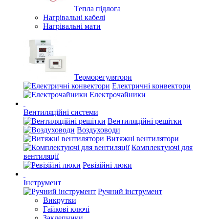
Тепла підлога
Нагрівальні кабелі
Нагрівальні мати
Терморегулятори
Електричні конвектори
Електрочайники
Вентиляційні системи
Вентиляційні решітки
Воздуховоди
Витяжні вентилятори
Комплектуючі для
вентиляції
Ревізійні люки
Інструмент
Ручний інструмент
Викрутки
Гайкові ключі
Заклепники