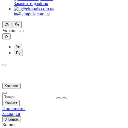
Замовити дзвінок
in@eimpuls.com.ua
Українська
Ук
Ук
Ру
Каталог
Кабінет
Порівняння
Закладки
0
Кошик
Кошик