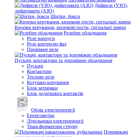
Дифреле (УЗО),
дифатомати (АЗО)
Щитки, бокси
Кнопки керування, кнопкові пости, сигнальні лампи
Релейне обладнання
Реле напруги
Реле контролю фаз
Проміжне реле
Пускачі, контактори та допоміжне обладнання
Пускачі
Контактори
Теплове реле
Котушки керування
Блок затримки
Блок додаткових контактів
Облік електроенергії
Енергометри
Лічильники електроенергії
Трансформатори струму
Перемикачі