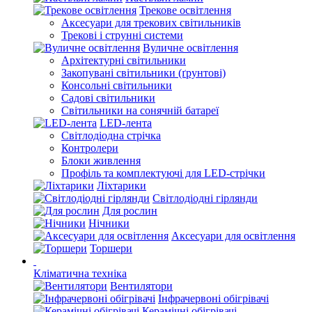
Трекове освітлення
Аксесуари для трекових світильників
Трекові і струнні системи
Вуличне освітлення
Архітектурні світильники
Закопувані світильники (ґрунтові)
Консольні світильники
Садові світильники
Світильники на сонячній батареї
LED-лента
Світлодіодна стрічка
Контролери
Блоки живлення
Профіль та комплектуючі для LED-стрічки
Ліхтарики
Світлодіодні гірлянди
Для рослин
Нічники
Аксесуари для освітлення
Торшери
Кліматична техніка
Вентилятори
Інфрачервоні обігрівачі
Керамічні обігрівачі