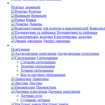
Розетки, вимикачі
Розетки
Вимикачі
Рамки
Димеры
Комплект
Подовжувачі та трійники
Електровилки, колодки
Дверні дзвоники
Освітлення
Акумуляторне освітлення
Світильники
Стельові світильники
Технічні світильники
Точкові світильники
Бра та настінні світильники
Лампочки
Люстры
Прожектори
Датчики освітлення
Датчики руху
Сутінкові датчики
Настільні лампи