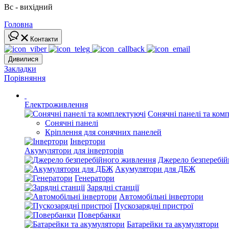
Вс - вихідний
Головна
Контакти
Дивилися
Закладки
Порівняння
Електроживлення
Сонячні панелі та ком
Сонячні панелі
Кріплення для сонячних панелей
Інвертори
Акумулятори для інверторів
Джерело безперебі
Акумулятори для ДБЖ
Генератори
Зарядні станції
Автомобільні інвертори
Пускозарядні пристрої
Повербанки
Батарейки та акумулятори