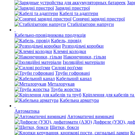
Зар
Зарядні пристрої
Кабелі та адаптери
Сонячні зарядні пристрої
Стабілізатори напруги
Кабельно-провідникова продукція
Кабель, провід
Розподільчі коробки
Клемні колодки
Наконечники, гільзи
Ізоляційні матеріали
Силові роз'єми
Труби гофровані
Кабельний канал
Металорукав
Труба жорстка
Кріплення для кабелів та
Кабельна арматура
Автоматика
Автоматичні вимикачі
Дифреле (УЗО), ди
Щитки, бокси
Кн