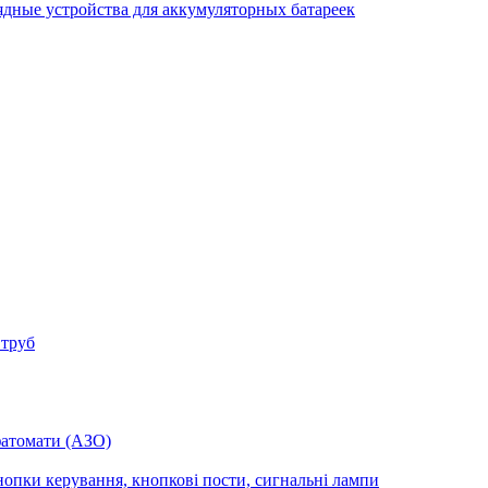
ядные устройства для аккумуляторных батареек
 труб
фатомати (АЗО)
опки керування, кнопкові пости, сигнальні лампи