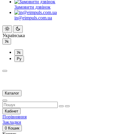
Замовити дзвінок
in@eimpuls.com.ua
Українська
Ук
Ук
Ру
Каталог
Кабінет
Порівняння
Закладки
0
Кошик
Кошик