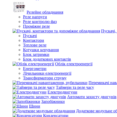
Релейне обладнання
Реле напруги
Реле контролю фаз
Проміжне реле
Пускачі,
Пускачі
Контактори
Теплове реле
Котушки керування
Блок затримки
Блок додаткових контактів
Облік електроенергії
Енергометри
Лічильники електроенергії
Трансформатори струму
Перемикачі нав
Таймери та реле часу
Електродвигуни
Автомати захисту двигунів
Запобіжники
Шини
Додаткове модульне о
Конденсатори