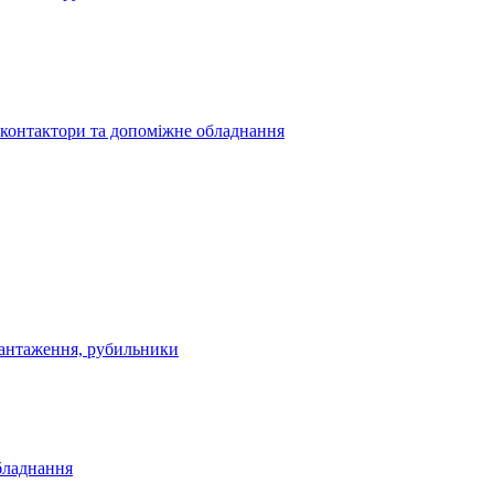
 контактори та допоміжне обладнання
антаження, рубильники
бладнання