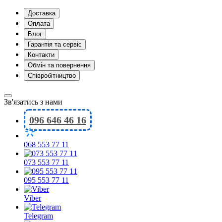
Доставка
Оплата
Блог
Гарантія та сервіс
Контакти
Обмін та повернення
Співробітництво
Зв'язатись з нами
096 646 46 16
068 553 77 11
073 553 77 11
095 553 77 11
Viber
Telegram