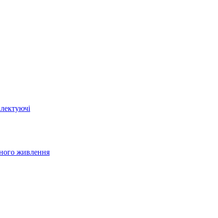
плектуючі
йного живлення