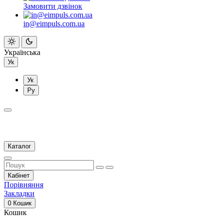
Замовити дзвінок
in@eimpuls.com.ua
Українська
Ук
Ук
Ру
Каталог
Кабінет
Порівняння
Закладки
0
Кошик
Кошик