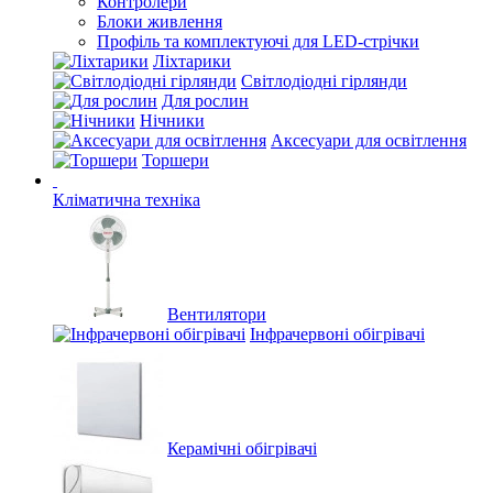
Контролери
Блоки живлення
Профіль та комплектуючі для LED-стрічки
Ліхтарики
Світлодіодні гірлянди
Для рослин
Нічники
Аксесуари для освітлення
Торшери
Кліматична техніка
Вентилятори
Інфрачервоні обігрівачі
Керамічні обігрівачі