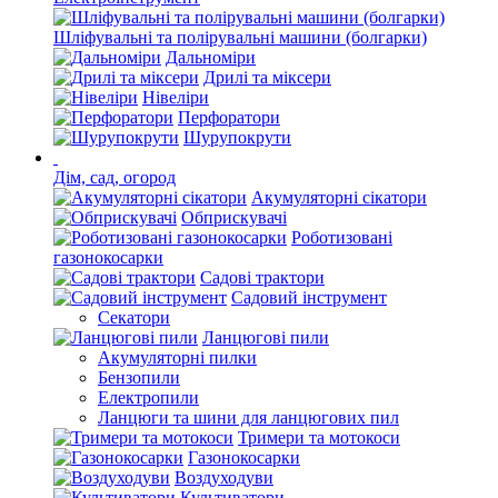
Шліфувальні та полірувальні машини (болгарки)
Дальноміри
Дрилі та міксери
Нівеліри
Перфоратори
Шурупокрути
Дім, сад, огород
Акумуляторні сікатори
Обприскувачі
Роботизовані
газонокосарки
Садові трактори
Садовий інструмент
Секатори
Ланцюгові пили
Акумуляторні пилки
Бензопили
Електропили
Ланцюги та шини для ланцюгових пил
Тримери та мотокоси
Газонокосарки
Воздуходуви
Культиватори