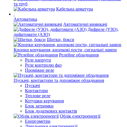
та труб
Кабельна арматура
Автоматика
Автоматичні вимикачі
Дифреле (УЗО),
дифатомати (АЗО)
Щитки, бокси
Кнопки керування, кнопкові пости, сигнальні лампи
Релейне обладнання
Реле напруги
Реле контролю фаз
Проміжне реле
Пускачі, контактори та допоміжне обладнання
Пускачі
Контактори
Теплове реле
Котушки керування
Блок затримки
Блок додаткових контактів
Облік електроенергії
Енергометри
Лічильники електроенергії