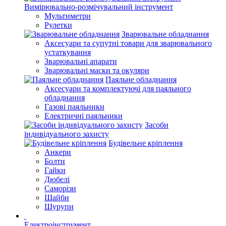
Вимірювально-розмічувальний інструмент
Мультиметри
Рулетки
Зварювальне обладнання
Аксесуари та супутні товари для зварювального
устаткування
Зварювальні апарати
Зварювальні маски та окуляри
Паяльне обладнання
Аксесуари та комплектуючі для паяльного
обладнання
Газові паяльники
Електричні паяльники
Засоби
індивідуального захисту
Будівельне кріплення
Анкери
Болти
Гайки
Дюбелі
Саморізи
Шайби
Шурупи
Електроінструмент