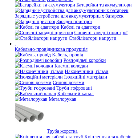
Батарейки та акумулятори
Зарядные устройства для аккумуляторных батареек
Зарядні пристрої
Кабелі та адаптери
Сонячні зарядні пристрої
Стабілізатори напруги
Кабельно-провідникова продукція
Кабель, провід
Розподільчі коробки
Клемні колодки
Наконечники, гільзи
Ізоляційні матеріали
Силові роз'єми
Труби гофровані
Кабельний канал
Металорукав
Труба жорстка
Кріплення для кабелів