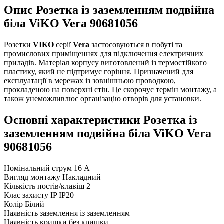
Опис Розетка із заземленням подвійна
біла ViKO Vera 90681056
Розетки
VIKO
серії
Vera
застосовуються в побуті та
промислових приміщеннях для підключення електричних
приладів. Матеріал корпусу виготовлений із термостійкого
пластику, який не підтримує горіння. Призначений для
експлуатації в мережах із зовнішньою проводкою,
прокладеною на поверхні стін. Це скорочує термін монтажу, а
також унеможливлює організацію отворів для установки.
Основні характеристики Розетка із
заземленням подвійна біла ViKO Vera
90681056
Номінальний струм
16 А
Вигляд монтажу
Накладний
Кількість постів/клавіш
2
Клас захисту IP
IP20
Колір
Білий
Наявність заземлення
із заземленням
Наявність кришки
без кришки