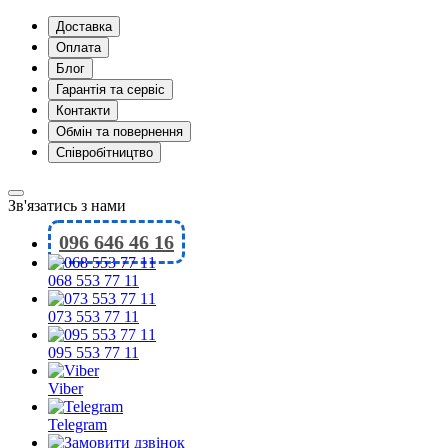
Доставка
Оплата
Блог
Гарантія та сервіс
Контакти
Обмін та повернення
Співробітництво
Зв'язатись з нами
096 646 46 16
068 553 77 11
073 553 77 11
095 553 77 11
Viber
Telegram