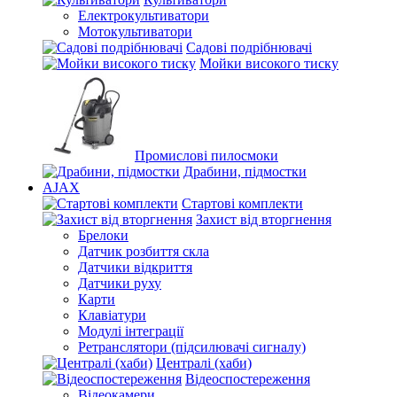
Електрокультиватори
Мотокультиватори
Садові подрібнювачі
Мойки високого тиску
Промислові пилосмоки
Драбини, підмостки
AJAX
Стартові комплекти
Захист від вторгнення
Брелоки
Датчик розбиття скла
Датчики відкриття
Датчики руху
Карти
Клавіатури
Модулі інтеграції
Ретранслятори (підсилювачі сигналу)
Централі (хаби)
Відеоспостереження
Відеокамери