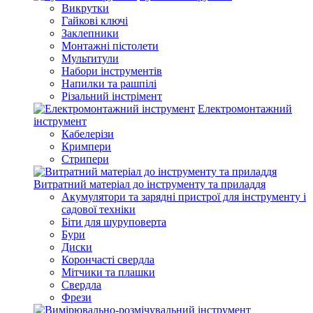
Викрутки
Гайкові ключі
Заклепники
Монтажні пістолети
Мультитули
Набори інструментів
Напилки та рашпілі
Різальний інстрімент
Електромонтажний
інструмент
Кабелерізи
Кримпери
Стрипери
Витратний матеріал до інструменту та приладдя
Акумулятори та зарядні пристрої для інструменту і
садової техніки
Біти для шуруповерта
Бури
Диски
Корончасті свердла
Мітчики та плашки
Свердла
Фрези