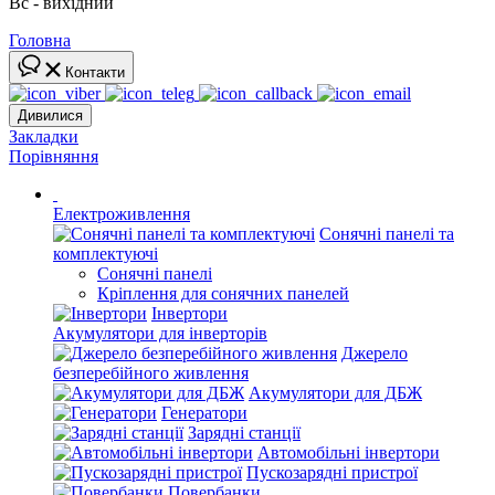
Вс - вихідний
Головна
Контакти
Дивилися
Закладки
Порівняння
Електроживлення
Сонячні панелі та
комплектуючі
Сонячні панелі
Кріплення для сонячних панелей
Інвертори
Акумулятори для інверторів
Джерело
безперебійного живлення
Акумулятори для ДБЖ
Генератори
Зарядні станції
Автомобільні інвертори
Пускозарядні пристрої
Повербанки