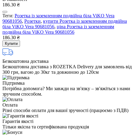
186.30 ₴
Теги:
Розетка із заземленням подвійна біла ViKO Vera
90681056
,
Розетки
,
купити Розетка із заземленням подвійна
біла ViKO Vera 90681056
,
ціна Розетка із заземленням
подвійна біла ViKO Vera 90681056
186.30 ₴
Купити
Безкоштовна доставка
Безкоштовна доставка з ROZETKA Delivery для замовлень від
300 грн, вагою до 30кг та довжиною до 120см
Підтримка
Потрібна допомога? Ми завжди на зв'язку – зв'яжіться з нами
зручним способом.
Оплата
Різні способи оплати для вашої зручності (працюємо з ПДВ)
Гарантія якості
Тільки якісна та сертифікована продукція