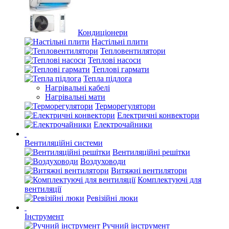
Кондиціонери
Настільні плити
Тепловентилятори
Теплові насоси
Теплові гармати
Тепла підлога
Нагрівальні кабелі
Нагрівальні мати
Терморегулятори
Електричні конвектори
Електрочайники
Вентиляційні системи
Вентиляційні решітки
Воздуховоди
Витяжні вентилятори
Комплектуючі для
вентиляції
Ревізійні люки
Інструмент
Ручний інструмент