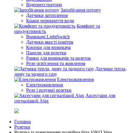
Відеореєстратори
Запобігання потопу
Датчики затоплення
Крани перекриття води
Комфорт та
продуктивність
Вимикачі LightSwitch
Датчики якості повітря
Кнопки для вимикача
Панели для розетки
Рамки для вимикачів та розеток
Реле освітлення та живлення
Датчики тепла,
диму та чадного газу
Електроживлення
Електроживлення
Реле і розумні розетки
Аксесуари для
сигналізації Ajax
Головна
Розетки
Розетка із заземленням подвійна біла ViKO Vera