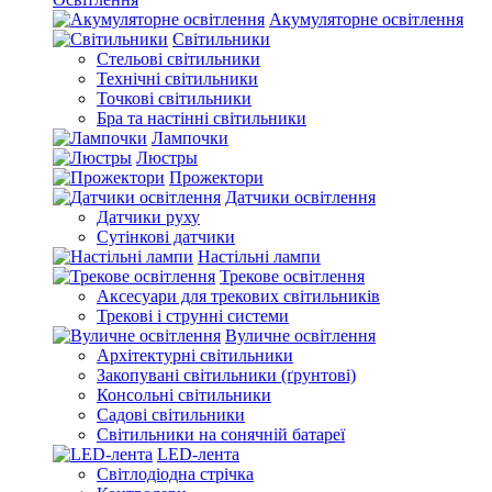
Акумуляторне освітлення
Світильники
Стельові світильники
Технічні світильники
Точкові світильники
Бра та настінні світильники
Лампочки
Люстры
Прожектори
Датчики освітлення
Датчики руху
Сутінкові датчики
Настільні лампи
Трекове освітлення
Аксесуари для трекових світильників
Трекові і струнні системи
Вуличне освітлення
Архітектурні світильники
Закопувані світильники (ґрунтові)
Консольні світильники
Садові світильники
Світильники на сонячній батареї
LED-лента
Світлодіодна стрічка