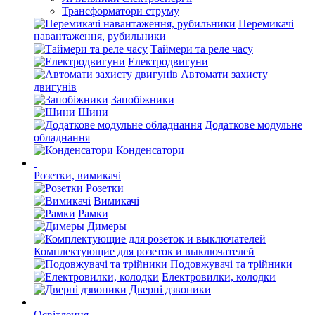
Трансформатори струму
Перемикачі
навантаження, рубильники
Таймери та реле часу
Електродвигуни
Автомати захисту
двигунів
Запобіжники
Шини
Додаткове модульне
обладнання
Конденсатори
Розетки, вимикачі
Розетки
Вимикачі
Рамки
Димеры
Комплектующие для розеток и выключателей
Подовжувачі та трійники
Електровилки, колодки
Дверні дзвоники
Освітлення