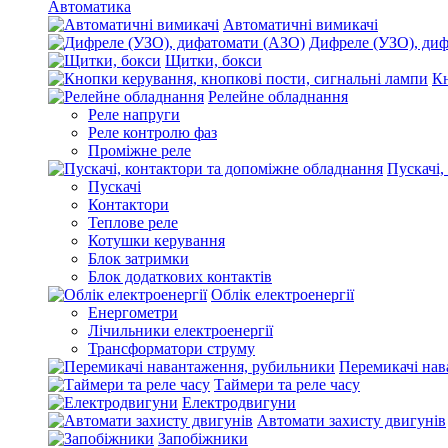
Автоматика
Автоматичні вимикачі
Дифреле (УЗО), ди
Щитки, бокси
Кн
Релейне обладнання
Реле напруги
Реле контролю фаз
Проміжне реле
Пускачі,
Пускачі
Контактори
Теплове реле
Котушки керування
Блок затримки
Блок додаткових контактів
Облік електроенергії
Енергометри
Лічильники електроенергії
Трансформатори струму
Перемикачі нав
Таймери та реле часу
Електродвигуни
Автомати захисту двигунів
Запобіжники