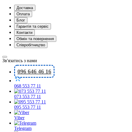
Доставка
Оплата
Блог
Гарантія та сервіс
Контакти
Обмін та повернення
Співробітництво
Зв'язатись з нами
096 646 46 16
068 553 77 11
073 553 77 11
095 553 77 11
Viber
Telegram