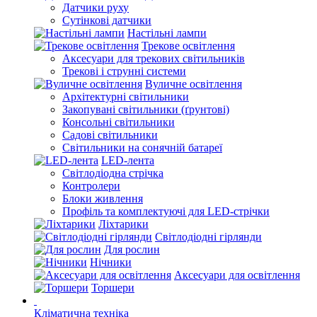
Датчики руху
Сутінкові датчики
Настільні лампи
Трекове освітлення
Аксесуари для трекових світильників
Трекові і струнні системи
Вуличне освітлення
Архітектурні світильники
Закопувані світильники (ґрунтові)
Консольні світильники
Садові світильники
Світильники на сонячній батареї
LED-лента
Світлодіодна стрічка
Контролери
Блоки живлення
Профіль та комплектуючі для LED-стрічки
Ліхтарики
Світлодіодні гірлянди
Для рослин
Нічники
Аксесуари для освітлення
Торшери
Кліматична техніка