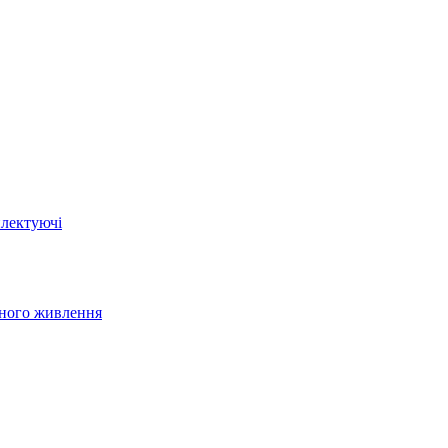
плектуючі
йного живлення