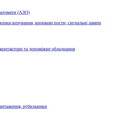
фатомати (АЗО)
опки керування, кнопкові пости, сигнальні лампи
 контактори та допоміжне обладнання
антаження, рубильники