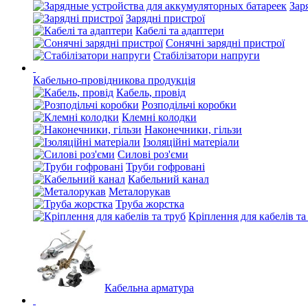
Зар
Зарядні пристрої
Кабелі та адаптери
Сонячні зарядні пристрої
Стабілізатори напруги
Кабельно-провідникова продукція
Кабель, провід
Розподільчі коробки
Клемні колодки
Наконечники, гільзи
Ізоляційні матеріали
Силові роз'єми
Труби гофровані
Кабельний канал
Металорукав
Труба жорстка
Кріплення для кабелів та
Кабельна арматура