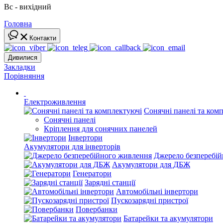
Вс - вихідний
Головна
Контакти
Дивилися
Закладки
Порівняння
Електроживлення
Сонячні панелі та ком
Сонячні панелі
Кріплення для сонячних панелей
Інвертори
Акумулятори для інверторів
Джерело безперебі
Акумулятори для ДБЖ
Генератори
Зарядні станції
Автомобільні інвертори
Пускозарядні пристрої
Повербанки
Батарейки та акумулятори