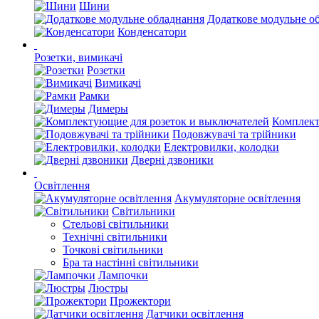
Шини
Додаткове модульне о
Конденсатори
Розетки, вимикачі
Розетки
Вимикачі
Рамки
Димеры
Комплект
Подовжувачі та трійники
Електровилки, колодки
Дверні дзвоники
Освітлення
Акумуляторне освітлення
Світильники
Стельові світильники
Технічні світильники
Точкові світильники
Бра та настінні світильники
Лампочки
Люстры
Прожектори
Датчики освітлення