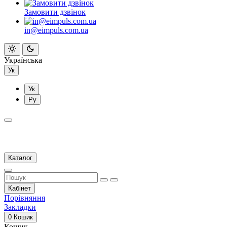
Замовити дзвінок
in@eimpuls.com.ua
Українська
Ук
Ук
Ру
Каталог
Кабінет
Порівняння
Закладки
0
Кошик
Кошик