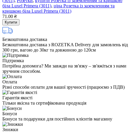
(3011)
,
Розетки
,
купити Розетка із заземленням та кришкою
біла Luxel Primera (3011)
,
ціна Розетка із заземленням та
кришкою біла Luxel Primera (3011)
71.00 ₴
Купити
Безкоштовна доставка
Безкоштовна доставка з ROZETKA Delivery для замовлень від
300 грн, вагою до 30кг та довжиною до 120см
Підтримка
Потрібна допомога? Ми завжди на зв'язку – зв'яжіться з нами
зручним способом.
Оплата
Різні способи оплати для вашої зручності (працюємо з ПДВ)
Гарантія якості
Тільки якісна та сертифікована продукція
Бонуси
Бонуси та подарунки для постійних клієнтів магазину
Знижки