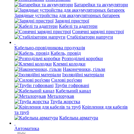
Батарейки та акумулятори
Зарядные устройства для аккумуляторных батареек
Зарядні пристрої
Кабелі та адаптери
Сонячні зарядні пристрої
Стабілізатори напруги
Кабельно-провідникова продукція
Кабель, провід
Розподільчі коробки
Клемні колодки
Наконечники, гільзи
Ізоляційні матеріали
Силові роз'єми
Труби гофровані
Кабельний канал
Металорукав
Труба жорстка
Кріплення для кабелів
та труб
Кабельна арматура
Автоматика