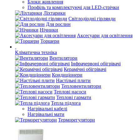
Блоки живлення
Профіль та комплектуючі для LED-стрічки
Ліхтарики
Світлодіодні гірлянди
Для рослин
Нічники
Аксесуари для освітлення
Торшери
Кліматична техніка
Вентилятори
Інфрачервоні обігрівачі
Керамічні обігрівачі
Кондиціонери
Настільні плити
Тепловентилятори
Теплові насоси
Теплові гармати
Тепла підлога
Нагрівальні кабелі
Нагрівальні мати
Терморегулятори