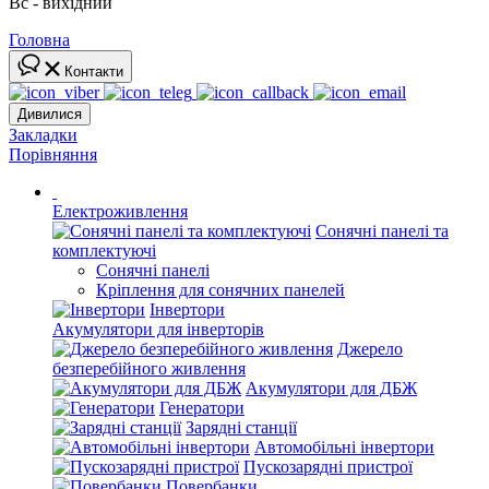
Вс - вихідний
Головна
Контакти
Дивилися
Закладки
Порівняння
Електроживлення
Сонячні панелі та
комплектуючі
Сонячні панелі
Кріплення для сонячних панелей
Інвертори
Акумулятори для інверторів
Джерело
безперебійного живлення
Акумулятори для ДБЖ
Генератори
Зарядні станції
Автомобільні інвертори
Пускозарядні пристрої
Повербанки