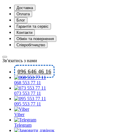
Доставка
Оплата
Блог
Гарантія та сервіс
Контакти
Обмін та повернення
Співробітництво
Зв'язатись з нами
096 646 46 16
068 553 77 11
073 553 77 11
095 553 77 11
Viber
Telegram