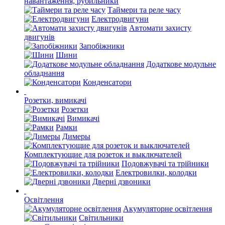
навантаження, рубильники
Таймери та реле часу
Електродвигуни
Автомати захисту
двигунів
Запобіжники
Шини
Додаткове модульне
обладнання
Конденсатори
Розетки, вимикачі
Розетки
Вимикачі
Рамки
Димеры
Комплектующие для розеток и выключателей
Подовжувачі та трійники
Електровилки, колодки
Дверні дзвоники
Освітлення
Акумуляторне освітлення
Світильники