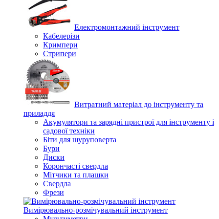
Електромонтажний інструмент
Кабелерізи
Кримпери
Стрипери
Витратний матеріал до інструменту та
приладдя
Акумулятори та зарядні пристрої для інструменту і
садової техніки
Біти для шуруповерта
Бури
Диски
Корончасті свердла
Мітчики та плашки
Свердла
Фрези
Вимірювально-розмічувальний інструмент
Мультиметри