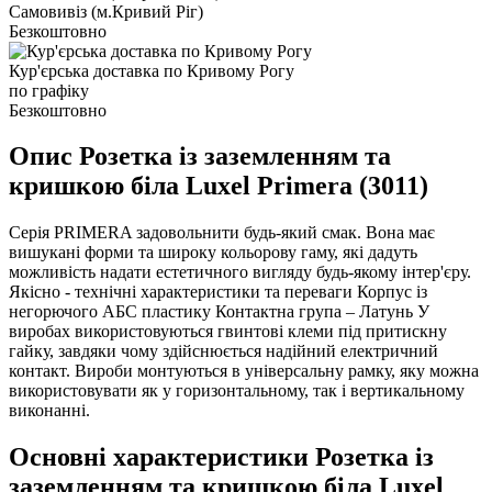
Самовивіз (м.Кривий Ріг)
Безкоштовно
Кур'єрська доставка по Кривому Рогу
по графіку
Безкоштовно
Опис Розетка із заземленням та
кришкою біла Luxel Primera (3011)
Серія PRIMERA задовольнити будь-який смак. Вона має
вишукані форми та широку кольорову гаму, які дадуть
можливість надати естетичного вигляду будь-якому інтер'єру.
Якісно - технічні характеристики та переваги Корпус із
негорючого АБС пластику Контактна група – Латунь У
виробах використовуються гвинтові клеми під притискну
гайку, завдяки чому здійснюється надійний електричний
контакт. Вироби монтуються в універсальну рамку, яку можна
використовувати як у горизонтальному, так і вертикальному
виконанні.
Основні характеристики Розетка із
заземленням та кришкою біла Luxel