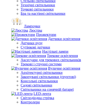
Стельові світильники
Технічні світильники
Точкові світильники
Бра та настінні світильники
Лампочки
Люстры
Прожектори
Датчики освітлення
Датчики руху
Сутінкові датчики
Настільні лампи
Трекове освітлення
Аксесуари для трекових світильників
Трекові і струнні системи
Вуличне освітлення
Архітектурні світильники
Закопувані світильники (ґрунтові)
Консольні світильники
Садові світильники
Світильники на сонячній батареї
LED-лента
Світлодіодна стрічка
Контролери