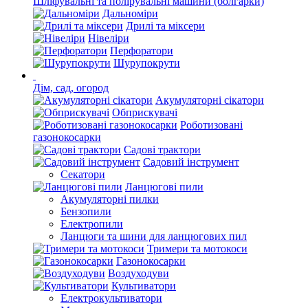
Шліфувальні та полірувальні машини (болгарки)
Дальноміри
Дрилі та міксери
Нівеліри
Перфоратори
Шурупокрути
Дім, сад, огород
Акумуляторні сікатори
Обприскувачі
Роботизовані
газонокосарки
Садові трактори
Садовий інструмент
Секатори
Ланцюгові пили
Акумуляторні пилки
Бензопили
Електропили
Ланцюги та шини для ланцюгових пил
Тримери та мотокоси
Газонокосарки
Воздуходуви
Культиватори
Електрокультиватори