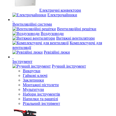
Електричні конвектори
Електрочайники
Вентиляційні системи
Вентиляційні решітки
Воздуховоди
Витяжні вентилятори
Комплектуючі для
вентиляції
Ревізійні люки
Інструмент
Ручний інструмент
Викрутки
Гайкові ключі
Заклепники
Монтажні пістолети
Мультитули
Набори інструментів
Напилки та рашпілі
Різальний інстрімент