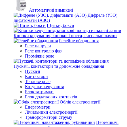
Автоматичні вимикачі
Дифреле (УЗО),
дифатомати (АЗО)
Щитки, бокси
Кнопки керування, кнопкові пости, сигнальні лампи
Релейне обладнання
Реле напруги
Реле контролю фаз
Проміжне реле
Пускачі, контактори та допоміжне обладнання
Пускачі
Контактори
Теплове реле
Котушки керування
Блок затримки
Блок додаткових контактів
Облік електроенергії
Енергометри
Лічильники електроенергії
Трансформатори струму
Перемикачі