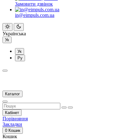
Замовити дзвінок
in@eimpuls.com.ua
Українська
Ук
Ук
Ру
Каталог
Кабінет
Порівняння
Закладки
0
Кошик
Кошик