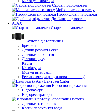
Мотокультиватори
Садові подрібнювачі
Мойки високого тиску
Промислові пилосмоки
Драбини, підмостки
AJAX
Стартові комплекти
Захист від вторгнення
Брелоки
Датчик розбиття скла
Датчики відкриття
Датчики руху
Карти
Клавіатури
Модулі інтеграції
Ретранслятори (підсилювачі сигналу)
Централі (хаби)
Відеоспостереження
Відеокамери
Відеореєстратори
Запобігання потопу
Датчики затоплення
Крани перекриття води