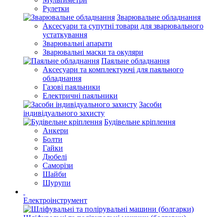
Рулетки
Зварювальне обладнання
Аксесуари та супутні товари для зварювального
устаткування
Зварювальні апарати
Зварювальні маски та окуляри
Паяльне обладнання
Аксесуари та комплектуючі для паяльного
обладнання
Газові паяльники
Електричні паяльники
Засоби
індивідуального захисту
Будівельне кріплення
Анкери
Болти
Гайки
Дюбелі
Саморізи
Шайби
Шурупи
Електроінструмент