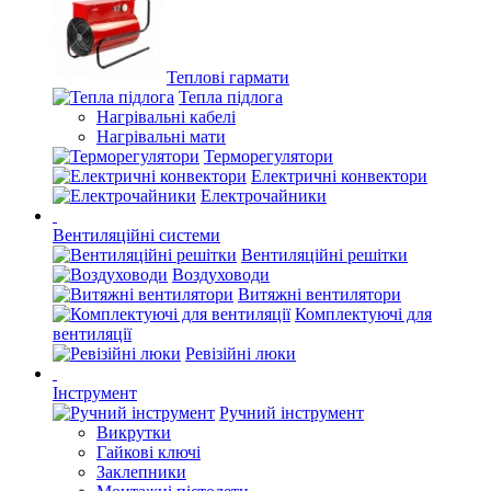
Теплові гармати
Тепла підлога
Нагрівальні кабелі
Нагрівальні мати
Терморегулятори
Електричні конвектори
Електрочайники
Вентиляційні системи
Вентиляційні решітки
Воздуховоди
Витяжні вентилятори
Комплектуючі для
вентиляції
Ревізійні люки
Інструмент
Ручний інструмент
Викрутки
Гайкові ключі
Заклепники