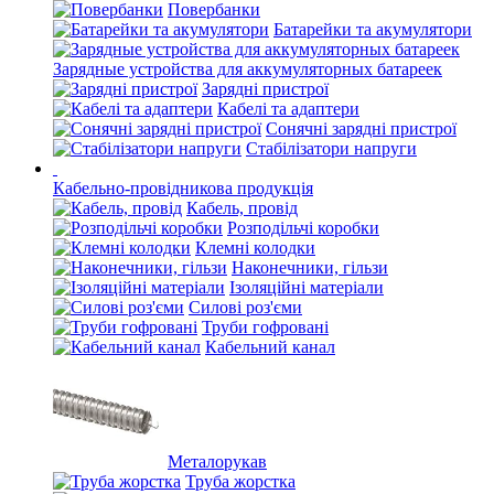
Повербанки
Батарейки та акумулятори
Зарядные устройства для аккумуляторных батареек
Зарядні пристрої
Кабелі та адаптери
Сонячні зарядні пристрої
Стабілізатори напруги
Кабельно-провідникова продукція
Кабель, провід
Розподільчі коробки
Клемні колодки
Наконечники, гільзи
Ізоляційні матеріали
Силові роз'єми
Труби гофровані
Кабельний канал
Металорукав
Труба жорстка