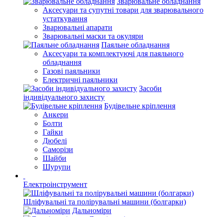
Зварювальне обладнання
Аксесуари та супутні товари для зварювального
устаткування
Зварювальні апарати
Зварювальні маски та окуляри
Паяльне обладнання
Аксесуари та комплектуючі для паяльного
обладнання
Газові паяльники
Електричні паяльники
Засоби
індивідуального захисту
Будівельне кріплення
Анкери
Болти
Гайки
Дюбелі
Саморізи
Шайби
Шурупи
Електроінструмент
Шліфувальні та полірувальні машини (болгарки)
Дальноміри