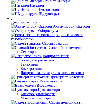
Дрилі та міксери
Нівеліри
Перфоратори
Шурупокрути
Дім, сад, огород
Акумуляторні сікатори
Обприскувачі
Роботизовані
газонокосарки
Садові трактори
Садовий інструмент
Секатори
Ланцюгові пили
Акумуляторні пилки
Бензопили
Електропили
Ланцюги та шини для ланцюгових пил
Тримери та мотокоси
Газонокосарки
Воздуходуви
Культиватори
Електрокультиватори
Мотокультиватори
Садові подрібнювачі