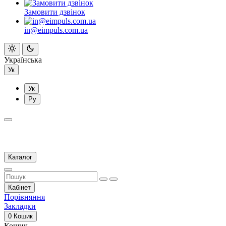
Замовити дзвінок
in@eimpuls.com.ua
Українська
Ук
Ук
Ру
Каталог
Кабінет
Порівняння
Закладки
0
Кошик
Кошик