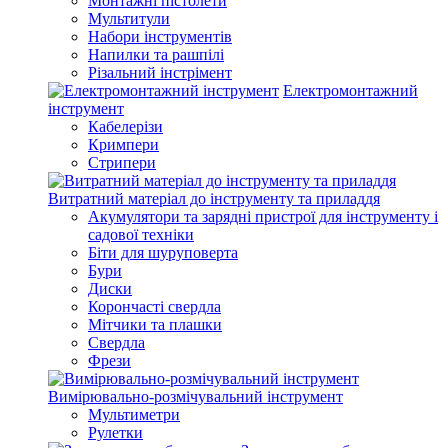
Монтажні пістолети
Мультитули
Набори інструментів
Напилки та рашпілі
Різальний інстрімент
Електромонтажний
інструмент
Кабелерізи
Кримпери
Стрипери
Витратний матеріал до інструменту та приладдя
Акумулятори та зарядні пристрої для інструменту і
садової техніки
Біти для шуруповерта
Бури
Диски
Корончасті свердла
Мітчики та плашки
Свердла
Фрези
Вимірювально-розмічувальний інструмент
Мультиметри
Рулетки