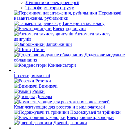
Лічильники електроенергії
Трансформатори струму
Перемикачі
навантаження, рубильники
Таймери та реле часу
Електродвигуни
Автомати захисту
двигунів
Запобіжники
Шини
Додаткове модульне
обладнання
Конденсатори
Розетки, вимикачі
Розетки
Вимикачі
Рамки
Димеры
Комплектующие для розеток и выключателей
Подовжувачі та трійники
Електровилки, колодки
Дверні дзвоники