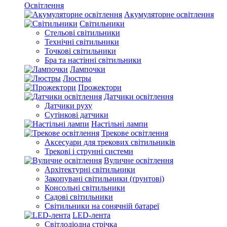
Освітлення
Акумуляторне освітлення
Світильники
Стельові світильники
Технічні світильники
Точкові світильники
Бра та настінні світильники
Лампочки
Люстры
Прожектори
Датчики освітлення
Датчики руху
Сутінкові датчики
Настільні лампи
Трекове освітлення
Аксесуари для трекових світильників
Трекові і струнні системи
Вуличне освітлення
Архітектурні світильники
Закопувані світильники (ґрунтові)
Консольні світильники
Садові світильники
Світильники на сонячній батареї
LED-лента
Світлодіодна стрічка