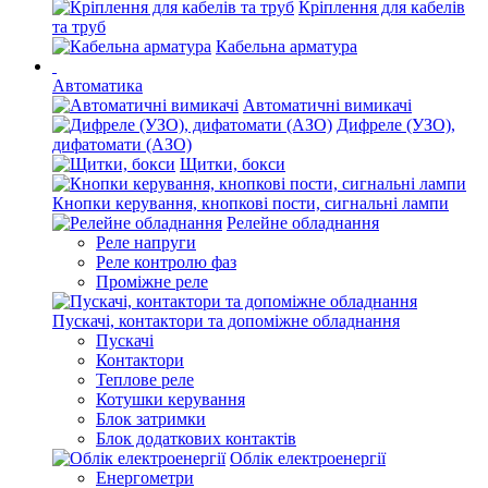
Кріплення для кабелів
та труб
Кабельна арматура
Автоматика
Автоматичні вимикачі
Дифреле (УЗО),
дифатомати (АЗО)
Щитки, бокси
Кнопки керування, кнопкові пости, сигнальні лампи
Релейне обладнання
Реле напруги
Реле контролю фаз
Проміжне реле
Пускачі, контактори та допоміжне обладнання
Пускачі
Контактори
Теплове реле
Котушки керування
Блок затримки
Блок додаткових контактів
Облік електроенергії
Енергометри