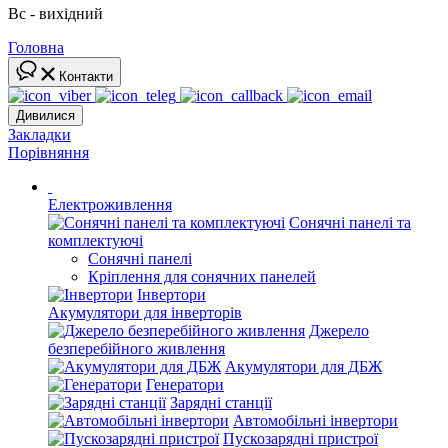
Вс - вихідний
Головна
Контакти
Дивилися
Закладки
Порівняння
Електроживлення
Сонячні панелі та
комплектуючі
Сонячні панелі
Кріплення для сонячних панелей
Інвертори
Акумулятори для інверторів
Джерело
безперебійного живлення
Акумулятори для ДБЖ
Генератори
Зарядні станції
Автомобільні інвертори
Пускозарядні пристрої