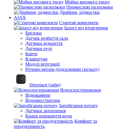
Мойки високого тиску
Промислові пилосмоки
Драбини, підмостки
AJAX
Стартові комплекти
Захист від вторгнення
Брелоки
Датчик розбиття скла
Датчики відкриття
Датчики руху
Карти
Клавіатури
Модулі інтеграції
Ретранслятори (підсилювачі сигналу)
Централі (хаби)
Відеоспостереження
Відеокамери
Відеореєстратори
Запобігання потопу
Датчики затоплення
Крани перекриття води
Комфорт та
продуктивність