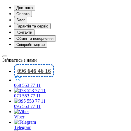
Доставка
Оплата
Блог
Гарантія та сервіс
Контакти
Обмін та повернення
Співробітництво
Зв'язатись з нами
096 646 46 16
068 553 77 11
073 553 77 11
095 553 77 11
Viber
Telegram