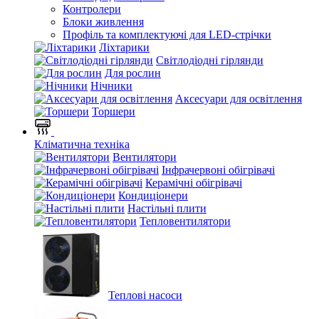
Контролери
Блоки живлення
Профіль та комплектуючі для LED-стрічки
Ліхтарики
Світлодіодні гірлянди
Для рослин
Нічники
Аксесуари для освітлення
Торшери
Кліматична техніка
Вентилятори
Інфрачервоні обігрівачі
Керамічні обігрівачі
Кондиціонери
Настільні плити
Тепловентилятори
Теплові насоси