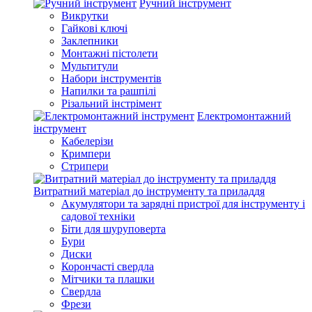
Ручний інструмент
Викрутки
Гайкові ключі
Заклепники
Монтажні пістолети
Мультитули
Набори інструментів
Напилки та рашпілі
Різальний інстрімент
Електромонтажний
інструмент
Кабелерізи
Кримпери
Стрипери
Витратний матеріал до інструменту та приладдя
Акумулятори та зарядні пристрої для інструменту і
садової техніки
Біти для шуруповерта
Бури
Диски
Корончасті свердла
Мітчики та плашки
Свердла
Фрези