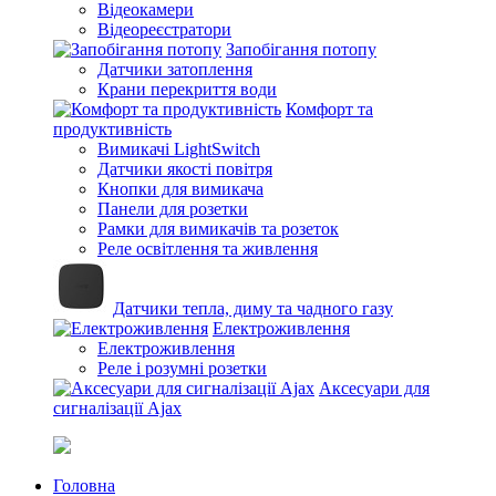
Відеокамери
Відеореєстратори
Запобігання потопу
Датчики затоплення
Крани перекриття води
Комфорт та
продуктивність
Вимикачі LightSwitch
Датчики якості повітря
Кнопки для вимикача
Панели для розетки
Рамки для вимикачів та розеток
Реле освітлення та живлення
Датчики тепла, диму та чадного газу
Електроживлення
Електроживлення
Реле і розумні розетки
Аксесуари для
сигналізації Ajax
Головна