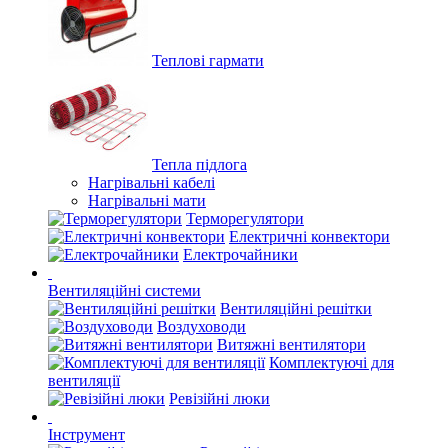
Теплові гармати
Тепла підлога
Нагрівальні кабелі
Нагрівальні мати
Терморегулятори
Електричні конвектори
Електрочайники
Вентиляційні системи
Вентиляційні решітки
Воздуховоди
Витяжні вентилятори
Комплектуючі для
вентиляції
Ревізійні люки
Інструмент