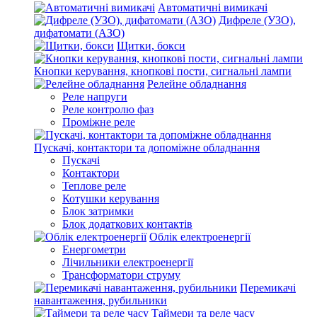
Автоматичні вимикачі
Дифреле (УЗО),
дифатомати (АЗО)
Щитки, бокси
Кнопки керування, кнопкові пости, сигнальні лампи
Релейне обладнання
Реле напруги
Реле контролю фаз
Проміжне реле
Пускачі, контактори та допоміжне обладнання
Пускачі
Контактори
Теплове реле
Котушки керування
Блок затримки
Блок додаткових контактів
Облік електроенергії
Енергометри
Лічильники електроенергії
Трансформатори струму
Перемикачі
навантаження, рубильники
Таймери та реле часу