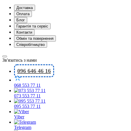
Доставка
Оплата
Блог
Гарантія та сервіс
Контакти
Обмін та повернення
Співробітництво
Зв'язатись з нами
096 646 46 16
068 553 77 11
073 553 77 11
095 553 77 11
Viber
Telegram