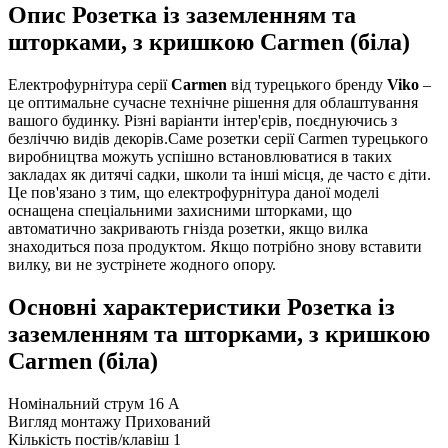
Опис Розетка із заземленням та
шторками, з кришкою Carmen (біла)
Електрофурнітура серії
Carmen
від турецького бренду
Viko
–
це оптимальне сучасне технічне рішення для облаштування
вашого будинку. Різні варіанти інтер'єрів, поєднуючись з
безліччю видів декорів.Саме розетки серії Carmen турецького
виробництва можуть успішно встановлюватися в таких
закладах як дитячі садки, школи та інші місця, де часто є діти.
Це пов'язано з тим, що електрофурнітура даної моделі
оснащена спеціальними захисними шторками, що
автоматично закривають гнізда розетки, якщо вилка
знаходиться поза продуктом. Якщо потрібно знову вставити
вилку, ви не зустрінете жодного опору.
Основні характеристики Розетка із
заземленням та шторками, з кришкою
Carmen (біла)
Номінальний струм
16 А
Вигляд монтажу
Прихований
Кількість постів/клавіш
1