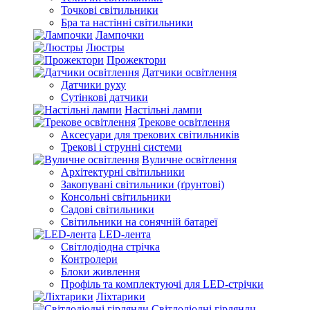
Точкові світильники
Бра та настінні світильники
Лампочки
Люстры
Прожектори
Датчики освітлення
Датчики руху
Сутінкові датчики
Настільні лампи
Трекове освітлення
Аксесуари для трекових світильників
Трекові і струнні системи
Вуличне освітлення
Архітектурні світильники
Закопувані світильники (ґрунтові)
Консольні світильники
Садові світильники
Світильники на сонячній батареї
LED-лента
Світлодіодна стрічка
Контролери
Блоки живлення
Профіль та комплектуючі для LED-стрічки
Ліхтарики
Світлодіодні гірлянди