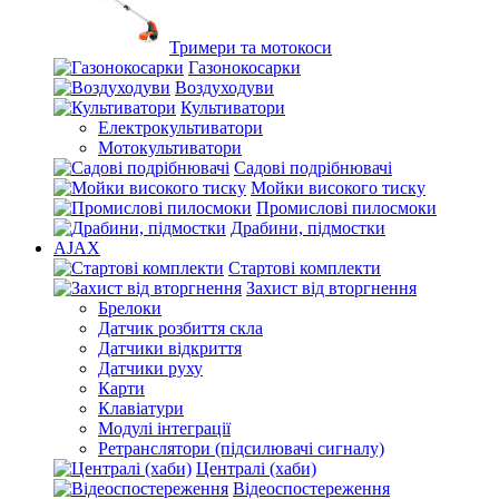
Тримери та мотокоси
Газонокосарки
Воздуходуви
Культиватори
Електрокультиватори
Мотокультиватори
Садові подрібнювачі
Мойки високого тиску
Промислові пилосмоки
Драбини, підмостки
AJAX
Стартові комплекти
Захист від вторгнення
Брелоки
Датчик розбиття скла
Датчики відкриття
Датчики руху
Карти
Клавіатури
Модулі інтеграції
Ретранслятори (підсилювачі сигналу)
Централі (хаби)
Відеоспостереження