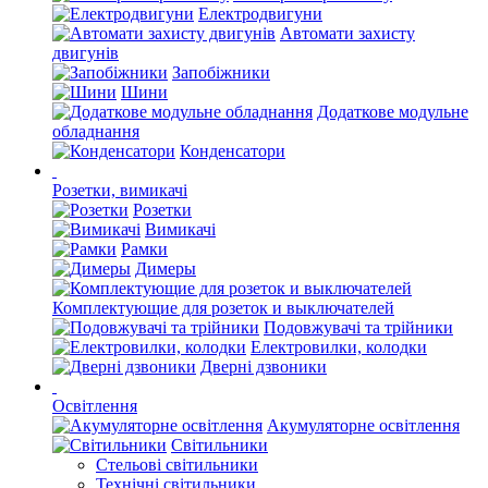
Електродвигуни
Автомати захисту
двигунів
Запобіжники
Шини
Додаткове модульне
обладнання
Конденсатори
Розетки, вимикачі
Розетки
Вимикачі
Рамки
Димеры
Комплектующие для розеток и выключателей
Подовжувачі та трійники
Електровилки, колодки
Дверні дзвоники
Освітлення
Акумуляторне освітлення
Світильники
Стельові світильники
Технічні світильники