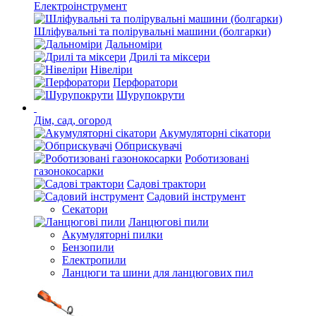
Електроінструмент
Шліфувальні та полірувальні машини (болгарки)
Дальноміри
Дрилі та міксери
Нівеліри
Перфоратори
Шурупокрути
Дім, сад, огород
Акумуляторні сікатори
Обприскувачі
Роботизовані
газонокосарки
Садові трактори
Садовий інструмент
Секатори
Ланцюгові пили
Акумуляторні пилки
Бензопили
Електропили
Ланцюги та шини для ланцюгових пил