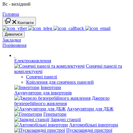
Вс - вихідний
Головна
Контакти
Дивилися
Закладки
Порівняння
Електроживлення
Сонячні панелі та
комплектуючі
Сонячні панелі
Кріплення для сонячних панелей
Інвертори
Акумулятори для інверторів
Джерело
безперебійного живлення
Акумулятори для ДБЖ
Генератори
Зарядні станції
Автомобільні інвертори
Пускозарядні пристрої