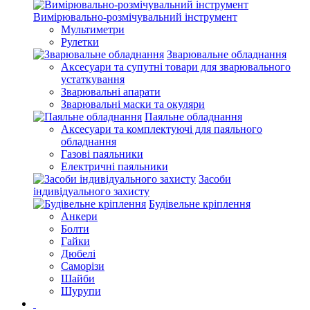
Вимірювально-розмічувальний інструмент
Мультиметри
Рулетки
Зварювальне обладнання
Аксесуари та супутні товари для зварювального
устаткування
Зварювальні апарати
Зварювальні маски та окуляри
Паяльне обладнання
Аксесуари та комплектуючі для паяльного
обладнання
Газові паяльники
Електричні паяльники
Засоби
індивідуального захисту
Будівельне кріплення
Анкери
Болти
Гайки
Дюбелі
Саморізи
Шайби
Шурупи