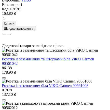
Виробник:
VIKO
В наявності
Код:
03676
163.80 ₴
Купити
Швидке замовлення
Додаткові товари за вигідною ціною
Розетка із заземленням та шторками біла ViKO Carmen
90561042
86138
178.90 ₴
Розетка із заземленням біла ViKO Carmen 90561008
01878
137.10 ₴