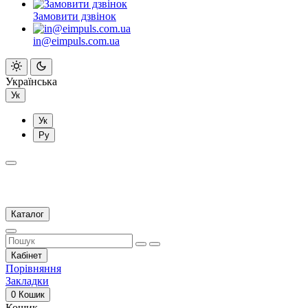
Замовити дзвінок
in@eimpuls.com.ua
Українська
Ук
Ук
Ру
Каталог
Кабінет
Порівняння
Закладки
0
Кошик
Кошик