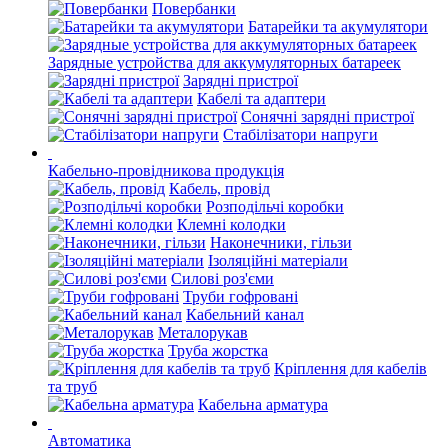
Повербанки
Батарейки та акумулятори
Зарядные устройства для аккумуляторных батареек
Зарядні пристрої
Кабелі та адаптери
Сонячні зарядні пристрої
Стабілізатори напруги
Кабельно-провідникова продукція
Кабель, провід
Розподільчі коробки
Клемні колодки
Наконечники, гільзи
Ізоляційні матеріали
Силові роз'єми
Труби гофровані
Кабельний канал
Металорукав
Труба жорстка
Кріплення для кабелів
та труб
Кабельна арматура
Автоматика