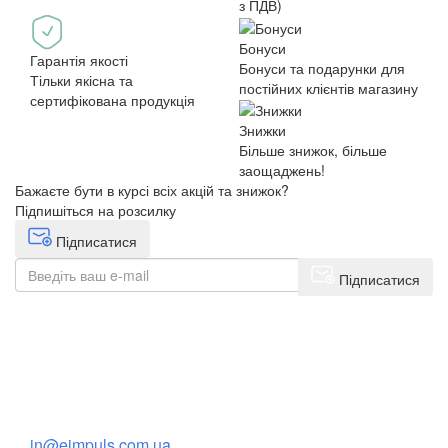
з ПДВ)
Бонуси
Гарантія якості
Бонуси та подарунки для
Тільки якісна та
постійних клієнтів магазину
сертифікована продукція
Знижки
Більше знижок, більше
заощаджень!
Бажаєте бути в курсі всіх акцій та знижок?
Підпишіться на розсилку
Підписатися
Підписатися
+38(068) 553 77 11
+38(073) 553 77 11
+38(095) 553 77 11
in@eimpuls.com.ua