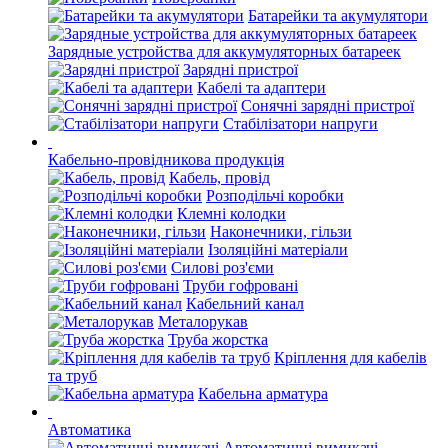
Батарейки та акумулятори
Зарядные устройства для аккумуляторных батареек
Зарядні пристрої
Кабелі та адаптери
Сонячні зарядні пристрої
Стабілізатори напруги
Кабельно-провідникова продукція
Кабель, провід
Розподільчі коробки
Клемні колодки
Наконечники, гільзи
Ізоляційні матеріали
Силові роз'єми
Труби гофровані
Кабельний канал
Металорукав
Труба жорстка
Кріплення для кабелів
та труб
Кабельна арматура
Автоматика
Автоматичні вимикачі