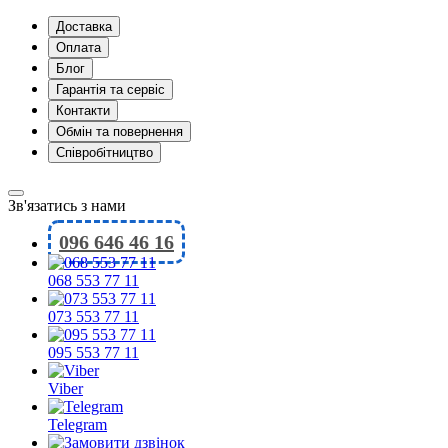
Доставка
Оплата
Блог
Гарантія та сервіс
Контакти
Обмін та повернення
Співробітництво
Зв'язатись з нами
096 646 46 16
068 553 77 11
073 553 77 11
095 553 77 11
Viber
Telegram