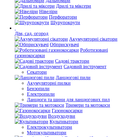
Дальноміри
Дрилі та міксери
Нівеліри
Перфоратори
Шурупокрути
Дім, сад, огород
Акумуляторні сікатори
Обприскувачі
Роботизовані
газонокосарки
Садові трактори
Садовий інструмент
Секатори
Ланцюгові пили
Акумуляторні пилки
Бензопили
Електропили
Ланцюги та шини для ланцюгових пил
Тримери та мотокоси
Газонокосарки
Воздуходуви
Культиватори
Електрокультиватори
Мотокультиватори