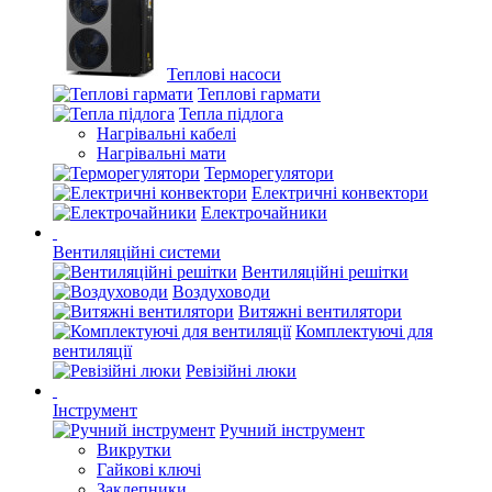
Теплові насоси
Теплові гармати
Тепла підлога
Нагрівальні кабелі
Нагрівальні мати
Терморегулятори
Електричні конвектори
Електрочайники
Вентиляційні системи
Вентиляційні решітки
Воздуховоди
Витяжні вентилятори
Комплектуючі для
вентиляції
Ревізійні люки
Інструмент
Ручний інструмент
Викрутки
Гайкові ключі
Заклепники