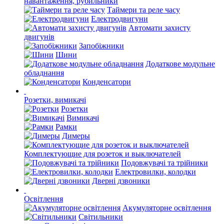
навантаження, рубильники
Таймери та реле часу
Електродвигуни
Автомати захисту
двигунів
Запобіжники
Шини
Додаткове модульне
обладнання
Конденсатори
Розетки, вимикачі
Розетки
Вимикачі
Рамки
Димеры
Комплектующие для розеток и выключателей
Подовжувачі та трійники
Електровилки, колодки
Дверні дзвоники
Освітлення
Акумуляторне освітлення
Світильники