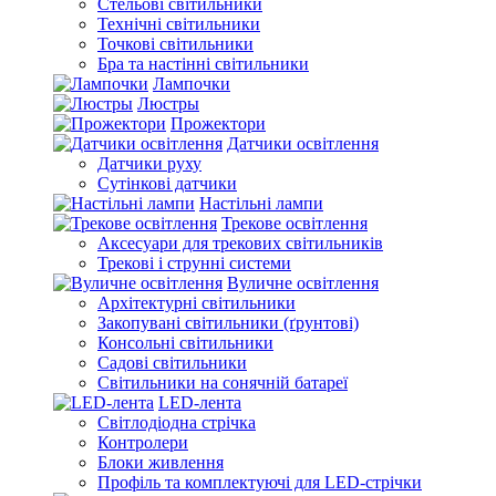
Стельові світильники
Технічні світильники
Точкові світильники
Бра та настінні світильники
Лампочки
Люстры
Прожектори
Датчики освітлення
Датчики руху
Сутінкові датчики
Настільні лампи
Трекове освітлення
Аксесуари для трекових світильників
Трекові і струнні системи
Вуличне освітлення
Архітектурні світильники
Закопувані світильники (ґрунтові)
Консольні світильники
Садові світильники
Світильники на сонячній батареї
LED-лента
Світлодіодна стрічка
Контролери
Блоки живлення
Профіль та комплектуючі для LED-стрічки