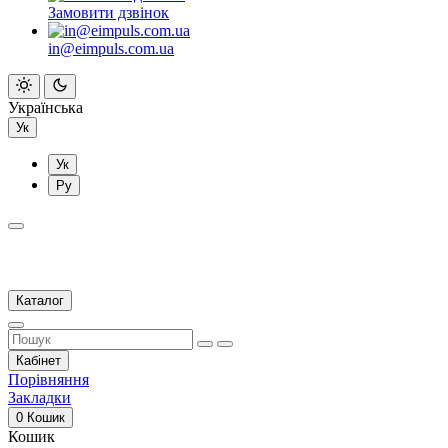
Замовити дзвінок
in@eimpuls.com.ua
Українська
Ук
Ук
Ру
Каталог
Кабінет
Порівняння
Закладки
0
Кошик
Кошик