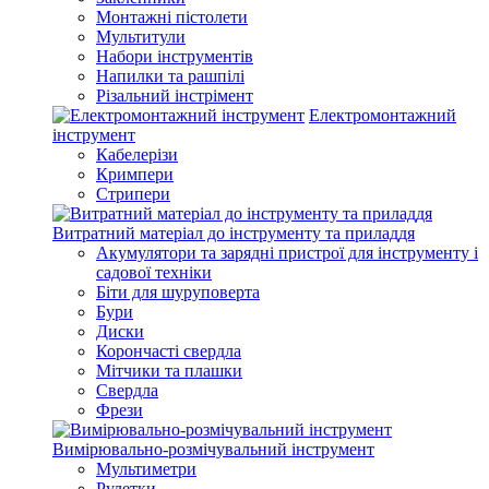
Монтажні пістолети
Мультитули
Набори інструментів
Напилки та рашпілі
Різальний інстрімент
Електромонтажний
інструмент
Кабелерізи
Кримпери
Стрипери
Витратний матеріал до інструменту та приладдя
Акумулятори та зарядні пристрої для інструменту і
садової техніки
Біти для шуруповерта
Бури
Диски
Корончасті свердла
Мітчики та плашки
Свердла
Фрези
Вимірювально-розмічувальний інструмент
Мультиметри
Рулетки