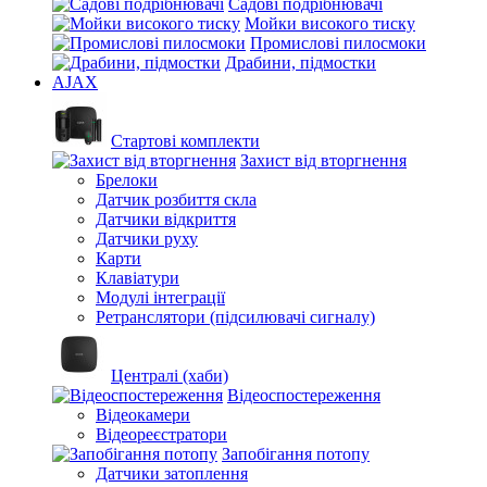
Садові подрібнювачі
Мойки високого тиску
Промислові пилосмоки
Драбини, підмостки
AJAX
Стартові комплекти
Захист від вторгнення
Брелоки
Датчик розбиття скла
Датчики відкриття
Датчики руху
Карти
Клавіатури
Модулі інтеграції
Ретранслятори (підсилювачі сигналу)
Централі (хаби)
Відеоспостереження
Відеокамери
Відеореєстратори
Запобігання потопу
Датчики затоплення