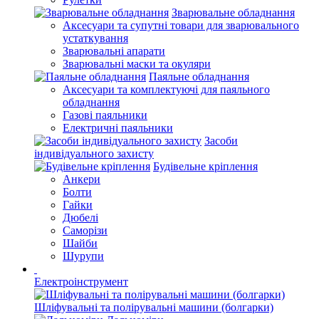
Зварювальне обладнання
Аксесуари та супутні товари для зварювального
устаткування
Зварювальні апарати
Зварювальні маски та окуляри
Паяльне обладнання
Аксесуари та комплектуючі для паяльного
обладнання
Газові паяльники
Електричні паяльники
Засоби
індивідуального захисту
Будівельне кріплення
Анкери
Болти
Гайки
Дюбелі
Саморізи
Шайби
Шурупи
Електроінструмент
Шліфувальні та полірувальні машини (болгарки)