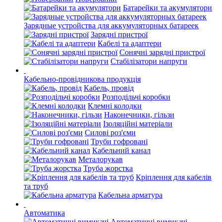
Батарейки та акумулятори
Зарядные устройства для аккумуляторных батареек
Зарядні пристрої
Кабелі та адаптери
Сонячні зарядні пристрої
Стабілізатори напруги
Кабельно-провідникова продукція
Кабель, провід
Розподільчі коробки
Клемні колодки
Наконечники, гільзи
Ізоляційні матеріали
Силові роз'єми
Труби гофровані
Кабельний канал
Металорукав
Труба жорстка
Кріплення для кабелів
та труб
Кабельна арматура
Автоматика
Автоматичні вимикачі