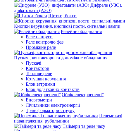
Дифреле (УЗО),
дифатомати (АЗО)
Щитки, бокси
Кнопки керування, кнопкові пости, сигнальні лампи
Релейне обладнання
Реле напруги
Реле контролю фаз
Проміжне реле
Пускачі, контактори та допоміжне обладнання
Пускачі
Контактори
Теплове реле
Котушки керування
Блок затримки
Блок додаткових контактів
Облік електроенергії
Енергометри
Лічильники електроенергії
Трансформатори струму
Перемикачі
навантаження, рубильники
Таймери та реле часу