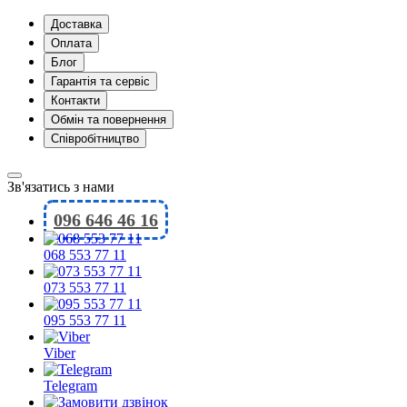
Доставка
Оплата
Блог
Гарантія та сервіс
Контакти
Обмін та повернення
Співробітництво
Зв'язатись з нами
096 646 46 16
068 553 77 11
073 553 77 11
095 553 77 11
Viber
Telegram