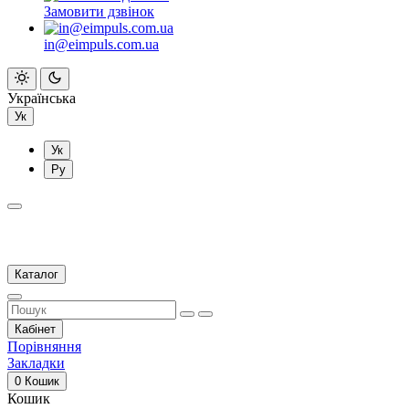
Замовити дзвінок
in@eimpuls.com.ua
Українська
Ук
Ук
Ру
Каталог
Кабінет
Порівняння
Закладки
0
Кошик
Кошик