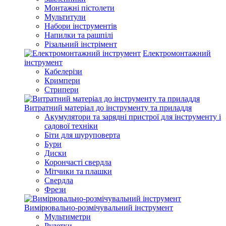
Монтажні пістолети
Мультитули
Набори інструментів
Напилки та рашпілі
Різальний інстрімент
Електромонтажний
інструмент
Кабелерізи
Кримпери
Стрипери
Витратний матеріал до інструменту та приладдя
Акумулятори та зарядні пристрої для інструменту і
садової техніки
Біти для шуруповерта
Бури
Диски
Корончасті свердла
Мітчики та плашки
Свердла
Фрези
Вимірювально-розмічувальний інструмент
Мультиметри
Рулетки