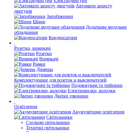
Електродвигуни
Автомати захисту
двигунів
Запобіжники
Шини
Додаткове модульне
обладнання
Конденсатори
Розетки, вимикачі
Розетки
Вимикачі
Рамки
Димеры
Комплектующие для розеток и выключателей
Подовжувачі та трійники
Електровилки, колодки
Дверні дзвоники
Освітлення
Акумуляторне освітлення
Світильники
Стельові світильники
Технічні світильники