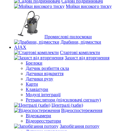
Садові подрібнювачі
Мойки високого тиску
Промислові пилосмоки
Драбини, підмостки
AJAX
Стартові комплекти
Захист від вторгнення
Брелоки
Датчик розбиття скла
Датчики відкриття
Датчики руху
Карти
Клавіатури
Модулі інтеграції
Ретранслятори (підсилювачі сигналу)
Централі (хаби)
Відеоспостереження
Відеокамери
Відеореєстратори
Запобігання потопу