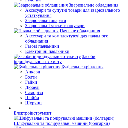
Зварювальне обладнання
Аксесуари та супутні товари для зварювального
устаткування
Зварювальні апарати
Зварювальні маски та окуляри
Паяльне обладнання
Аксесуари та комплектуючі для паяльного
обладнання
Газові паяльники
Електричні паяльники
Засоби
індивідуального захисту
Будівельне кріплення
Анкери
Болти
Гайки
Дюбелі
Саморізи
Шайби
Шурупи
Електроінструмент
Шліфувальні та полірувальні машини (болгарки)