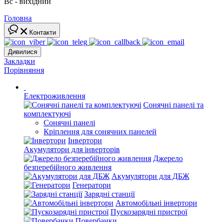
Вс - вихідний
Головна
Контакти
Дивилися
Закладки
Порівняння
Електроживлення
Сонячні панелі та
комплектуючі
Сонячні панелі
Кріплення для сонячних панелей
Інвертори
Акумулятори для інверторів
Джерело
безперебійного живлення
Акумулятори для ДБЖ
Генератори
Зарядні станції
Автомобільні інвертори
Пускозарядні пристрої
Повербанки