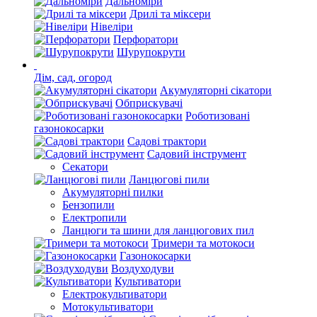
Дальноміри
Дрилі та міксери
Нівеліри
Перфоратори
Шурупокрути
Дім, сад, огород
Акумуляторні сікатори
Обприскувачі
Роботизовані
газонокосарки
Садові трактори
Садовий інструмент
Секатори
Ланцюгові пили
Акумуляторні пилки
Бензопили
Електропили
Ланцюги та шини для ланцюгових пил
Тримери та мотокоси
Газонокосарки
Воздуходуви
Культиватори
Електрокультиватори
Мотокультиватори