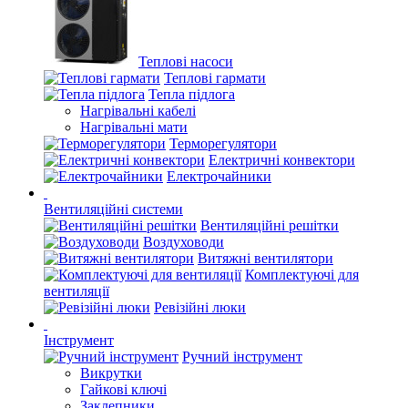
Теплові насоси
Теплові гармати
Тепла підлога
Нагрівальні кабелі
Нагрівальні мати
Терморегулятори
Електричні конвектори
Електрочайники
Вентиляційні системи
Вентиляційні решітки
Воздуховоди
Витяжні вентилятори
Комплектуючі для
вентиляції
Ревізійні люки
Інструмент
Ручний інструмент
Викрутки
Гайкові ключі
Заклепники