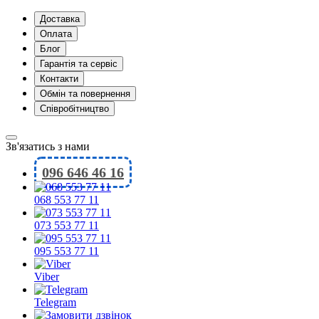
Доставка
Оплата
Блог
Гарантія та сервіс
Контакти
Обмін та повернення
Співробітництво
Зв'язатись з нами
096 646 46 16
068 553 77 11
073 553 77 11
095 553 77 11
Viber
Telegram