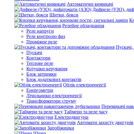
Автоматичні вимикачі
Дифреле (УЗО), ди
Щитки, бокси
Кн
Релейне обладнання
Реле напруги
Реле контролю фаз
Проміжне реле
Пускачі,
Пускачі
Контактори
Теплове реле
Котушки керування
Блок затримки
Блок додаткових контактів
Облік електроенергії
Енергометри
Лічильники електроенергії
Трансформатори струму
Перемикачі нав
Таймери та реле часу
Електродвигуни
Автомати захисту двигунів
Запобіжники
Шини