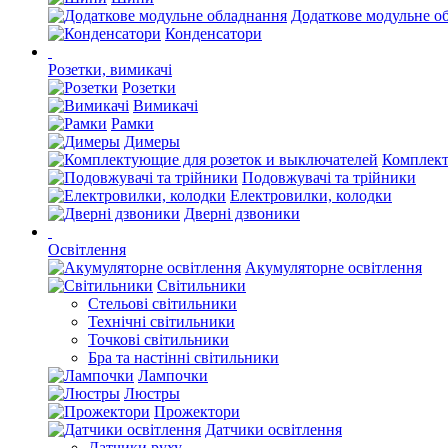
Додаткове модульне о
Конденсатори
Розетки, вимикачі
Розетки
Вимикачі
Рамки
Димеры
Комплект
Подовжувачі та трійники
Електровилки, колодки
Дверні дзвоники
Освітлення
Акумуляторне освітлення
Світильники
Стельові світильники
Технічні світильники
Точкові світильники
Бра та настінні світильники
Лампочки
Люстры
Прожектори
Датчики освітлення
Датчики руху