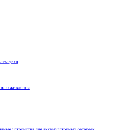
плектуючі
йного живлення
ядные устройства для аккумуляторных батареек