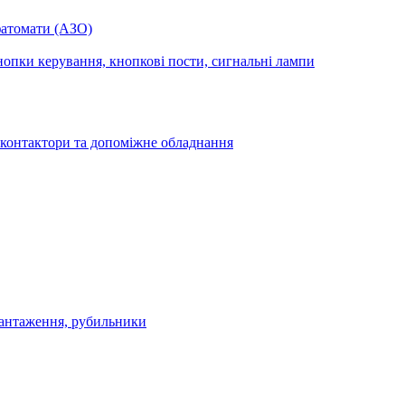
фатомати (АЗО)
опки керування, кнопкові пости, сигнальні лампи
 контактори та допоміжне обладнання
антаження, рубильники