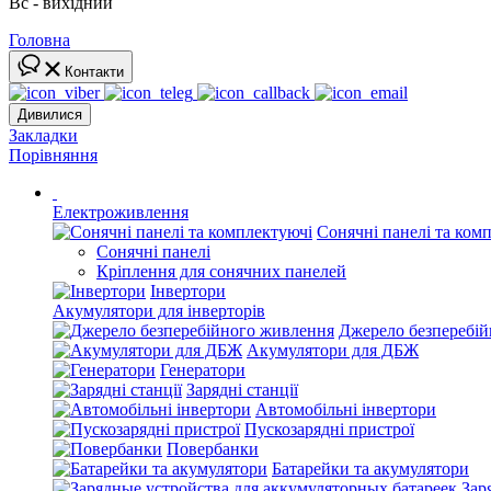
Вс - вихідний
Головна
Контакти
Дивилися
Закладки
Порівняння
Електроживлення
Сонячні панелі та ком
Сонячні панелі
Кріплення для сонячних панелей
Інвертори
Акумулятори для інверторів
Джерело безперебі
Акумулятори для ДБЖ
Генератори
Зарядні станції
Автомобільні інвертори
Пускозарядні пристрої
Повербанки
Батарейки та акумулятори
Зар