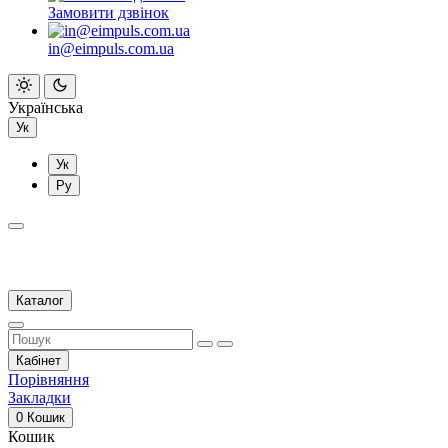
Замовити дзвінок
in@eimpuls.com.ua
Українська
Ук
Ук
Ру
Каталог
Кабінет
Порівняння
Закладки
0
Кошик
Кошик