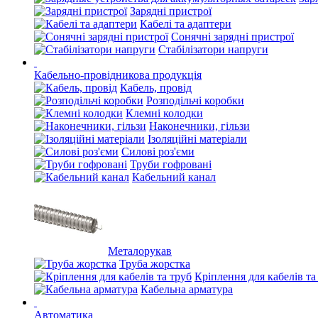
Зарядні пристрої
Кабелі та адаптери
Сонячні зарядні пристрої
Стабілізатори напруги
Кабельно-провідникова продукція
Кабель, провід
Розподільчі коробки
Клемні колодки
Наконечники, гільзи
Ізоляційні матеріали
Силові роз'єми
Труби гофровані
Кабельний канал
Металорукав
Труба жорстка
Кріплення для кабелів та
Кабельна арматура
Автоматика