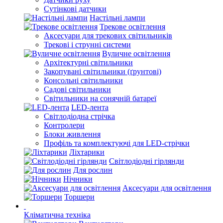
Сутінкові датчики
Настільні лампи
Трекове освітлення
Аксесуари для трекових світильників
Трекові і струнні системи
Вуличне освітлення
Архітектурні світильники
Закопувані світильники (ґрунтові)
Консольні світильники
Садові світильники
Світильники на сонячній батареї
LED-лента
Світлодіодна стрічка
Контролери
Блоки живлення
Профіль та комплектуючі для LED-стрічки
Ліхтарики
Світлодіодні гірлянди
Для рослин
Нічники
Аксесуари для освітлення
Торшери
Кліматична техніка