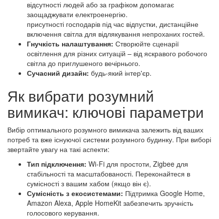
відсутності людей або за графіком допомагає
заощаджувати електроенергію.
присутності господарів під час відпустки, дистанційне
включення світла для відлякування непроханих гостей.
Гнучкість налаштування:
Створюйте сценарії
освітлення для різних ситуацій – від яскравого робочого
світла до приглушеного вечірнього.
Сучасний дизайн:
будь-який інтер'єр.
Як вибрати розумний
вимикач: ключові параметри
Вибір оптимального розумного вимикача залежить від ваших
потреб та вже існуючої системи розумного будинку. При виборі
звертайте увагу на такі аспекти:
Тип підключення:
Wi-Fi для простоти, Zigbee для
стабільності та масштабованості. Переконайтеся в
сумісності з вашим хабом (якщо він є).
Сумісність з екосистемами:
Підтримка Google Home,
Amazon Alexa, Apple HomeKit забезпечить зручність
голосового керування.