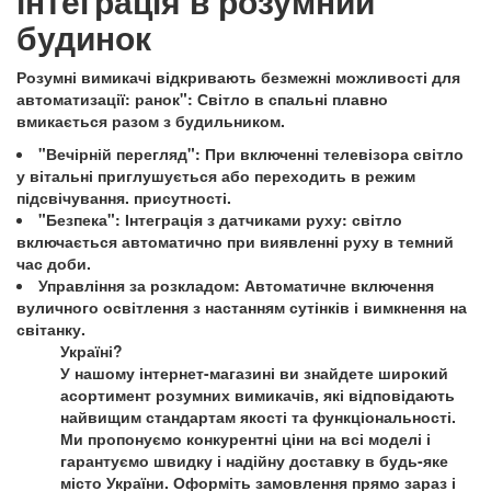
інтеграція в розумний
будинок
Розумні вимикачі відкривають безмежні можливості для
автоматизації: ранок":
Світло в спальні плавно
вмикається разом з будильником.
"Вечірній перегляд":
При включенні телевізора світло
у вітальні приглушується або переходить в режим
підсвічування. присутності.
"Безпека":
Інтеграція з датчиками руху: світло
включається автоматично при виявленні руху в темний
час доби.
Управління за розкладом:
Автоматичне включення
вуличного освітлення з настанням сутінків і вимкнення на
світанку.
Україні?
У нашому інтернет-магазині ви знайдете широкий
асортимент розумних вимикачів, які відповідають
найвищим стандартам якості та функціональності.
Ми пропонуємо конкурентні ціни на всі моделі і
гарантуємо швидку і надійну доставку в будь-яке
місто України. Оформіть замовлення прямо зараз і