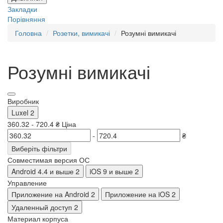
Закладки
Порівняння
Головна
Розетки, вимикачі
Розумні вимикачі
Розумні вимикачі
Виробник
Luxel
2
360.32
-
720.4
₴
Ціна
-
₴
Виберіть фільтри
Совместимая версия ОС
Android 4.4 и выше
2
iOS 9 и выше
2
Управление
Приложение на Android
2
Приложение на iOS
2
Удаленный доступ
2
Материал корпуса