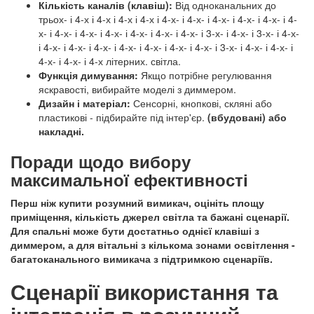
Кількість каналів (клавіш):
Від одноканальних до
трьох- і 4-х і 4-х і 4-х і 4-х і 4-х- і 4-х- і 4-х- і 4-х- і 4-х- і 4-
х- і 4-х- і 4-х- і 4-х- і 4-х- і 4-х- і 4-х- і 3-х- і 4-х- і 3-х- і 4-х-
і 4-х- і 4-х- і 4-х- і 4-х- і 4-х- і 4-х- і 4-х- і 3-х- і 4-х- і 4-х- і
4-х- і 4-х- і 4-х літерних. світла.
Функція димування:
Якщо потрібне регулювання
яскравості, вибирайте моделі з диммером.
Дизайн і матеріал:
Сенсорні, кнопкові, скляні або
пластикові - підбирайте під інтер'єр.
(вбудовані) або
накладні.
Поради щодо вибору
максимальної ефективності
Перш ніж
купити розумний вимикач
, оцініть площу
приміщення, кількість джерел світла та бажані сценарії.
Для спальні може бути достатньо однієї клавіші з
диммером, а для вітальні з кількома зонами освітлення -
багатоканального вимикача з підтримкою сценаріїв.
Сценарії використання та