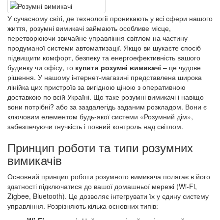
У сучасному світі, де технології проникають у всі сфери нашого
життя, розумні вимикачі займають особливе місце,
перетворюючи звичайне управління світлом на частину
продуманої системи автоматизації. Якщо ви шукаєте спосіб
підвищити комфорт, безпеку та енергоефективність вашого
будинку чи офісу, то
купити розумні вимикачі
– це чудове
рішення. У нашому інтернет-магазині представлена ​​широка
лінійка цих пристроїв за вигідною ціною з оперативною
доставкою по всій Україні. Що таке розумні вимикачі і навіщо
вони потрібні? або за заздалегідь заданим розкладом. Вони є
ключовим елементом будь-якої системи «Розумний дім»,
забезпечуючи гнучкість і повний контроль над світлом.
Принцип роботи та типи розумних
вимикачів
Основний принцип роботи розумного вимикача полягає в його
здатності підключатися до вашої домашньої мережі (Wi-Fi,
Zigbee, Bluetooth). Це дозволяє інтегрувати їх у єдину систему
управління. Розрізняють кілька основних типів: