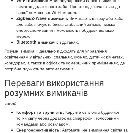
Wi-Fi вимикачі:
Найпопулярніший варіант, який не
вимагає додаткового хаба. Просто підключаються до
вашої домашньої Wi-Fi мережі.
Zigbee/Z-Wave вимикачі:
Вимагають шлюзу або хаба,
але забезпечують більш стабільний зв'язок, низьке
енергоспоживання і можливість побудови великих
мереж.
Bluetooth вимикачі:
відстанях.
Розумні вимикачі ідеально підходять для управління
освітленням у вітальнях, спальнях, кухнях, дитячих кімнатах,
коридорах, а також в офісах та комерційних приміщеннях, де
потрібна гнучкість та автоматизація.
Переваги використання
розумних вимикачів
вигод:
Комфорт та зручність:
Керуйте світлом з будь-якої
точки світу через додаток на смартфоні, голосовими
командами або розкладом.
Енергоефективність:
Автоматичне вимикання світла за