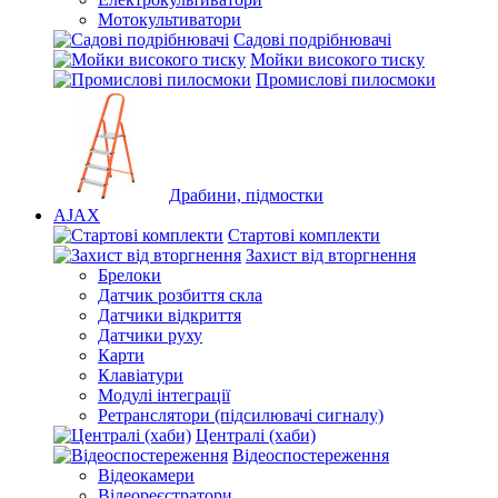
Мотокультиватори
Садові подрібнювачі
Мойки високого тиску
Промислові пилосмоки
Драбини, підмостки
AJAX
Стартові комплекти
Захист від вторгнення
Брелоки
Датчик розбиття скла
Датчики відкриття
Датчики руху
Карти
Клавіатури
Модулі інтеграції
Ретранслятори (підсилювачі сигналу)
Централі (хаби)
Відеоспостереження
Відеокамери
Відеореєстратори