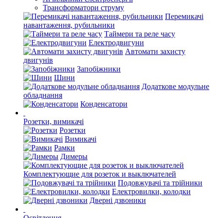
Трансформатори струму
Перемикачі
навантаження, рубильники
Таймери та реле часу
Електродвигуни
Автомати захисту
двигунів
Запобіжники
Шини
Додаткове модульне
обладнання
Конденсатори
Розетки, вимикачі
Розетки
Вимикачі
Рамки
Димеры
Комплектующие для розеток и выключателей
Подовжувачі та трійники
Електровилки, колодки
Дверні дзвоники
Освітлення