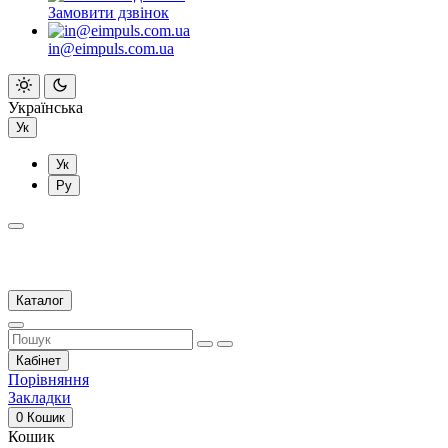
Замовити дзвінок
in@eimpuls.com.ua
Українська
Ук
Ук
Ру
Каталог
Кабінет
Порівняння
Закладки
0
Кошик
Кошик