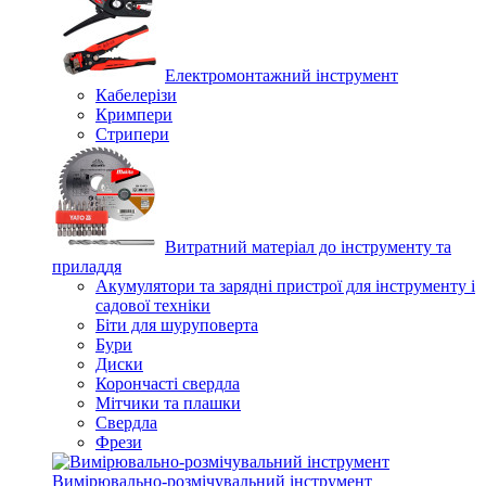
Електромонтажний інструмент
Кабелерізи
Кримпери
Стрипери
Витратний матеріал до інструменту та
приладдя
Акумулятори та зарядні пристрої для інструменту і
садової техніки
Біти для шуруповерта
Бури
Диски
Корончасті свердла
Мітчики та плашки
Свердла
Фрези
Вимірювально-розмічувальний інструмент