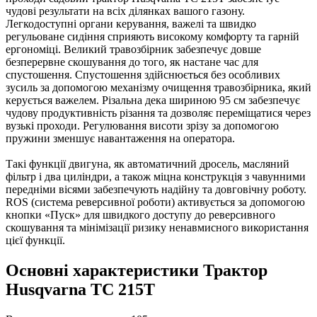
чудові результати на всіх ділянках вашого газону.
Легкодоступні органи керування, важелі та швидко
регульоване сидіння сприяють високому комфорту та гарній
ергономіці. Великий травозбірник забезпечує довше
безперервне скошування до того, як настане час для
спустошення. Спустошення здійснюється без особливих
зусиль за допомогою механізму очищення травозбірника, який
керується важелем. Різальна дека шириною 95 см забезпечує
чудову продуктивність різання та дозволяє переміщатися через
вузькі проходи. Регулювання висоти зрізу за допомогою
пружини зменшує навантаження на оператора.
Такі функції двигуна, як автоматичний дросель, масляний
фільтр і два циліндри, а також міцна конструкція з чавунними
передніми вісями забезпечують надійну та довговічну роботу.
ROS (система реверсивної роботи) активується за допомогою
кнопки «Пуск» для швидкого доступу до реверсивного
скошування та мінімізації ризику ненавмисного використання
цієї функції.
Основні характеристики Трактор
Husqvarna TС 215T