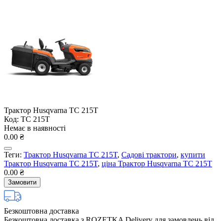
Трактор Husqvarna TС 215T
Код: TС 215T
Немає в наявності
0.00 ₴
Теги:
Трактор Husqvarna TС 215T
,
Садові трактори
,
купити
Трактор Husqvarna TС 215T
,
ціна Трактор Husqvarna TС 215T
0.00 ₴
Замовити
Безкоштовна доставка
Безкоштовна доставка з ROZETKA Delivery для замовлень від