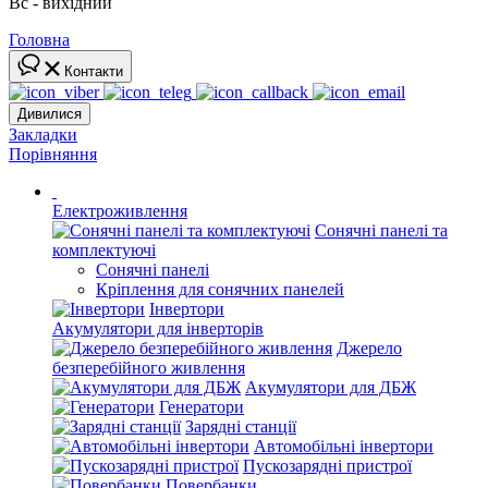
Вс - вихідний
Головна
Контакти
Дивилися
Закладки
Порівняння
Електроживлення
Сонячні панелі та
комплектуючі
Сонячні панелі
Кріплення для сонячних панелей
Інвертори
Акумулятори для інверторів
Джерело
безперебійного живлення
Акумулятори для ДБЖ
Генератори
Зарядні станції
Автомобільні інвертори
Пускозарядні пристрої
Повербанки