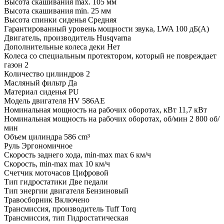
Высота скашивания max.
105 мм
Высота скашивания min.
25 мм
Высота спинки сиденья
Средняя
Гарантированный уровень мощности звука, LWA
100 дБ(А)
Двигатель, производитель
Husqvarna
Дополнительные колеса деки
Нет
Колеса со специальным протектором, который не повреждает
газон
2
Количество цилиндров
2
Масляный фильтр
Да
Материал сиденья
PU
Модель двигателя
HV 586AE
Номинальная мощность на рабочих оборотах, кВт
11,7 кВт
Номинальная мощность на рабочих оборотах, об/мин
2 800 об/
мин
Объем цилиндра
586 cm³
Руль
Эргономичное
Скорость заднего хода, min-max max
6 км/ч
Скорость, min-max max
10 км/ч
Счетчик моточасов
Цифровой
Тип гидростатики
Две педали
Тип энергии двигателя
Бензиновый
Травосборник
Включено
Трансмиссия, производитель
Tuff Torq
Трансмиссия, тип
Гидростатическая