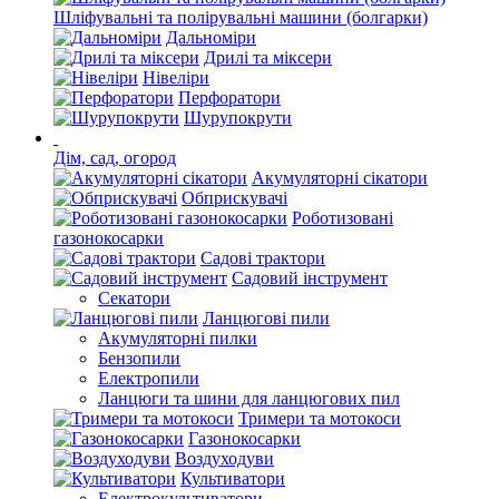
Шліфувальні та полірувальні машини (болгарки)
Дальноміри
Дрилі та міксери
Нівеліри
Перфоратори
Шурупокрути
Дім, сад, огород
Акумуляторні сікатори
Обприскувачі
Роботизовані
газонокосарки
Садові трактори
Садовий інструмент
Секатори
Ланцюгові пили
Акумуляторні пилки
Бензопили
Електропили
Ланцюги та шини для ланцюгових пил
Тримери та мотокоси
Газонокосарки
Воздуходуви
Культиватори
Електрокультиватори