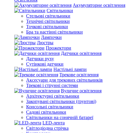
Акумуляторне освітлення
Світильники
Стельові світильники
Технічні світильники
Точкові світильники
Бра та настінні світильники
Лампочки
Люстры
Прожектори
Датчики освітлення
Датчики руху
Сутінкові датчики
Настільні лампи
Трекове освітлення
Аксесуари для трекових світильників
Трекові і струнні системи
Вуличне освітлення
Архітектурні світильники
Закопувані світильники (ґрунтові)
Консольні світильники
Садові світильники
Світильники на сонячній батареї
LED-лента
Світлодіодна стрічка