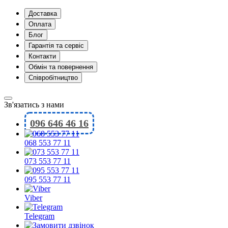
Доставка
Оплата
Блог
Гарантія та сервіс
Контакти
Обмін та повернення
Співробітництво
Зв'язатись з нами
096 646 46 16
068 553 77 11
073 553 77 11
095 553 77 11
Viber
Telegram