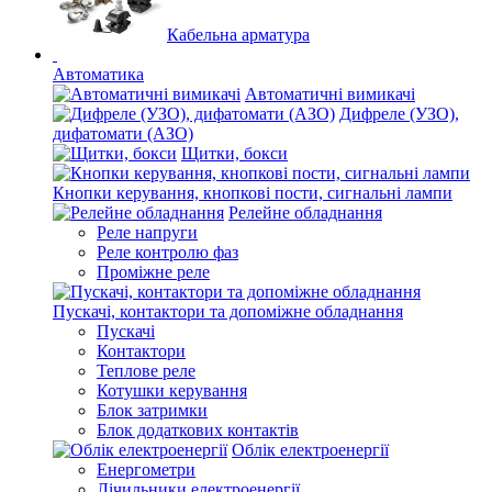
Кабельна арматура
Автоматика
Автоматичні вимикачі
Дифреле (УЗО),
дифатомати (АЗО)
Щитки, бокси
Кнопки керування, кнопкові пости, сигнальні лампи
Релейне обладнання
Реле напруги
Реле контролю фаз
Проміжне реле
Пускачі, контактори та допоміжне обладнання
Пускачі
Контактори
Теплове реле
Котушки керування
Блок затримки
Блок додаткових контактів
Облік електроенергії
Енергометри
Лічильники електроенергії