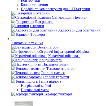
Контролери
Блоки живлення
Профіль та комплектуючі для LED-стрічки
Ліхтарики
Світлодіодні гірлянди
Для рослин
Нічники
Аксесуари для освітлення
Торшери
Кліматична техніка
Вентилятори
Інфрачервоні обігрівачі
Керамічні обігрівачі
Кондиціонери
Настільні плити
Тепловентилятори
Теплові насоси
Теплові гармати
Тепла підлога
Нагрівальні кабелі
Нагрівальні мати
Терморегулятори