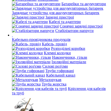
Батарейки та акумулятори
Зарядные устройства для аккумуляторных батареек
Зарядні пристрої
Кабелі та адаптери
Сонячні зарядні пристрої
Стабілізатори напруги
Кабельно-провідникова продукція
Кабель, провід
Розподільчі коробки
Клемні колодки
Наконечники, гільзи
Ізоляційні матеріали
Силові роз'єми
Труби гофровані
Кабельний канал
Металорукав
Труба жорстка
Кріплення для кабелів
та труб