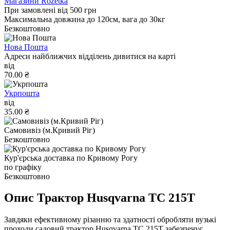
Магазини Rozetka
При замовлені від 500 грн
Максимальна довжина до 120см, вага до 30кг
Безкоштовно
Нова Пошта
Адреси найближчих відділень дивитися на карті
від
70.00 ₴
Укрпошта
від
35.00 ₴
Самовивіз (м.Кривий Ріг)
Безкоштовно
Кур'єрська доставка по Кривому Рогу
по графіку
Безкоштовно
Опис Трактор Husqvarna TС 215T
Завдяки ефективному різанню та здатності обробляти вузькі
проходи садовий трактор Husqvarna TC 215T забезпечує