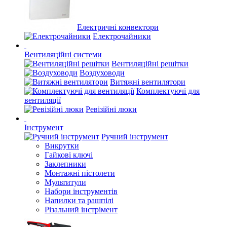
Електричні конвектори
Електрочайники
Вентиляційні системи
Вентиляційні решітки
Воздуховоди
Витяжні вентилятори
Комплектуючі для
вентиляції
Ревізійні люки
Інструмент
Ручний інструмент
Викрутки
Гайкові ключі
Заклепники
Монтажні пістолети
Мультитули
Набори інструментів
Напилки та рашпілі
Різальний інстрімент