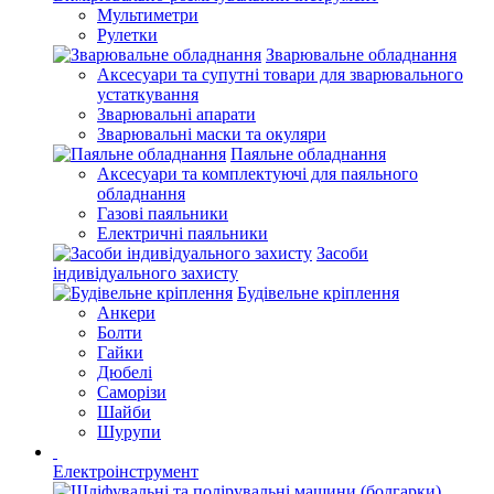
Мультиметри
Рулетки
Зварювальне обладнання
Аксесуари та супутні товари для зварювального
устаткування
Зварювальні апарати
Зварювальні маски та окуляри
Паяльне обладнання
Аксесуари та комплектуючі для паяльного
обладнання
Газові паяльники
Електричні паяльники
Засоби
індивідуального захисту
Будівельне кріплення
Анкери
Болти
Гайки
Дюбелі
Саморізи
Шайби
Шурупи
Електроінструмент