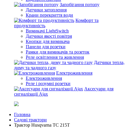
Запобігання потопу
Датчики затоплення
Крани перекриття води
Комфорт та
продуктивність
Вимикачі LightSwitch
Датчики якості повітря
Кнопки для вимикача
Панели для розетки
Рамки для вимикачів та розеток
Реле освітлення та живлення
Датчики тепла,
диму та чадного газу
Електроживлення
Електроживлення
Реле і розумні розетки
Аксесуари для
сигналізації Ajax
Головна
Садові трактори
Трактор Husqvarna TС 215T